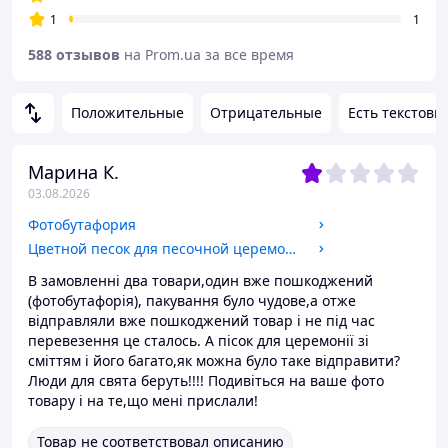
1
1
588 отзывов
на Prom.ua за все время
Положительные
Отрицательные
Есть текстовы
Марина К.
03.08.2026
Фотобутафория
Цветной песок для песочной церемонии
В замовленні два товари,один вже пошкоджений
(фотобутафорія), пакування було чудове,а отже
відправляли вже пошкоджений товар і не під час
перевезення це сталось. А пісок для церемонії зі
сміттям і його багато,як можна було таке відправити?
Люди для свята беруть!!!! Подивіться на ваше фото
товару і на те,що мені прислали!
Товар не соответствовал описанию