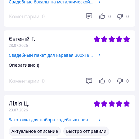
Свадебные бокалы на металлической ножке "Сердца влюбленных"
Коментарии
0
0
0
Євгеній Г.
23.07.2026
Свадебный пакет для каравая 300х180х30 мм (арт. С-0050)
Оперативно ))
Коментарии
0
0
0
Лілія Ц.
23.07.2026
Заготовка для набора садебных свечей "Семейный очаг", 3 шт (арт. CAND-31)
Актуальное описание
Быстро отправили