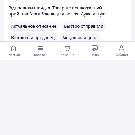
Відправили швидко. Товар не пошкоджений
прийшов.Гарні бакали для весіля. Дуже дякую.
Актуальное описание
Быстро отправили
Вежливый продавец
Актуальная цена
Товар был в наличии
Хорошее обслуживание
Главная
Каталог
Корзина
Чаты
Кабинет
Коментарии
1
0
0
Ольга К.
17.06.2026
Цветной песок для песочной церемонии
Цветной песок для песочной церемонии
Цветной песок для песочной церемонии
Быстро отправили