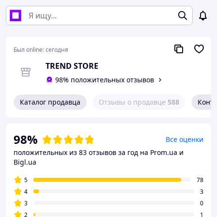
Был online:
сегодня
TREND STORE
98% положительных отзывов
Каталог продавца
Отзывы о продавце
588
Конт
98%
Все оценки
положительных из 83 отзывов за год
на Prom.ua и
Bigl.ua
5
78
4
3
3
0
2
1