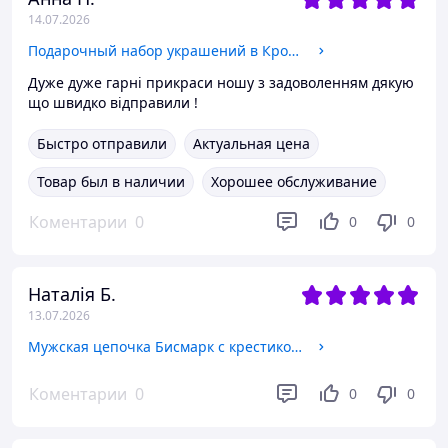
14.07.2026
Подарочный набор украшений в Кробке GONCHAR&CO. Black "Клевер" серьги, подвеска, кольцо, браслет, часы, медзолото
Дуже дуже гарні прикраси ношу з задоволенням дякую
що швидко відправили !
Быстро отправили
Актуальная цена
Товар был в наличии
Хорошее обслуживание
Коментарии
0
0
0
Наталія Б.
13.07.2026
Мужская цепочка Бисмарк с крестиком Распятие покрытие серебро 4 мм 50 60 см ювелирный сплав 60
Коментарии
0
0
0