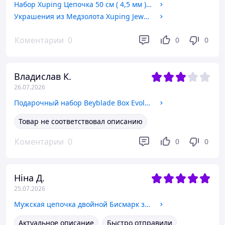
Набор Xuping Цепочка 50 см ( 4,5 мм ) + Ладанка 3,2 см ( 18к цвет золота 585п) 77-080
Украшения из Медзолота Xuping Jewelry
Коментарии
0
0
0
Владислав К.
26.07.2026
Подарочный набор Beyblade Box Evolution Professional 8 в 1 в кейсе с лаунчерами и пусковыми устройствами
Товар не соответствовал описанию
Коментарии
0
0
0
Ніна Д.
25.07.2026
Мужская цепочка двойной Бисмарк золото 585п 6 мм 50 60 см ювелирный сплав 60
Актуальное описание
Быстро отправили