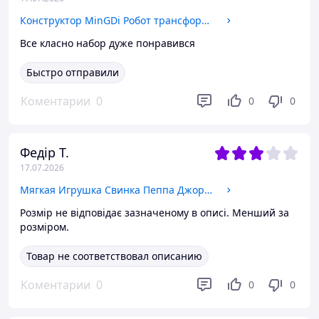
Конструктор MinGDi Робот трансформер Бамблби Minitransformer Bumblebee На Радиоуправлении (442 деталей) 8733
Все класно набор дуже понравився
Быстро отправили
Коментарии
0
0
0
Федір Т.
17.07.2026
Мягкая Игрушка Свинка Пеппа Джордж 28см
Розмір не відповідає зазначеному в описі. Менший за
розміром.
Товар не соответствовал описанию
Коментарии
0
0
0