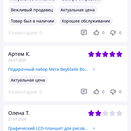
Вежливый продавец
Актуальная цена
Товар был в наличии
Хорошее обслуживание
Коментарии
0
0
0
Артем К.
24.07.2026
Подарочный набор Мега Beyblade Box Evolution Professional в кейсе 9 в 1 и большая арена 45 см в коробке
Актуальная цена
Коментарии
0
0
0
Олена Т.
21.07.2026
Графический LCD-планшет для рисования с цветным полотном Котик MS-2660-5