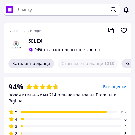
Был online:
сегодня
SELEX
94% положительных отзывов
Каталог продавца
Отзывы о продавце
1213
Кон
94%
Все оценки
положительных из 214 отзывов за год
на Prom.ua и
Bigl.ua
5
192
4
6
3
4
2
3