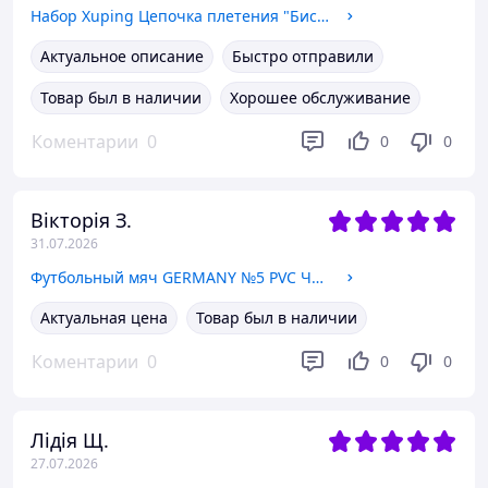
Набор Xuping Цепочка плетения "Бисмарк" 45, 50, 60 см (4 мм) + Крестик с камешками 3 см (18 к цвет золота 585п) 82-062
Актуальное описание
Быстро отправили
Товар был в наличии
Хорошее обслуживание
Коментарии
0
0
0
Вікторія З.
31.07.2026
Футбольный мяч GERMANY №5 PVC Черно-Красный 22562
Актуальная цена
Товар был в наличии
Коментарии
0
0
0
Лідія Щ.
27.07.2026