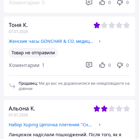
Коментарии
0
0
0
Тоня К.
07.07.2026
Женские часы GONCHAR & CO. медицинский сплав, кварцевый механизм Серебристый Silver white с числами месяца 65-19
Товар не отправили
Коментарии
1
0
0
Продавец
:
Ми до вас не додзвонилися ви невідповідаєте на
дзвінки
Альона К.
07.07.2026
Набор Xuping Цепочка плетения "Снейк" 45, 50, 60 см (1,5 мм) + Крестик с камешками 2,5 см (18 к цвет золота 585п) 82-061 50
Ланцюжок надіслали пошкоджений. Після того, як я