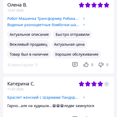
Олена В.
12.07.2026
Робот-Машинка Трансформер Робокар Поли Хели ( Robocar POLI ) 83166--3
Водяные разноцветные бомбочки-шарики Счастливые воздушные шарики Happy Baby Balloons 37 шт
Актуальное описание
Быстро отправили
Вежливый продавец
Актуальная цена
Товар был в наличии
Хорошее обслуживание
Коментарии
0
0
0
Катерина С.
11.07.2026
Браслет женский с Шармами Пандора Xuping 14-17см запястье (18к цвет золота 585п) 50-00418к цвет золота 585п 72-005
Гарно...але на худишок...😁😁😁ледве замнулося