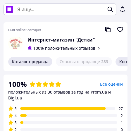
Был online:
сегодня
Интернет-магазин "Детки"
100% положительных отзывов
Каталог продавца
Отзывы о продавце
283
Конт
100%
Все оценки
положительных из 30 отзывов за год
на Prom.ua и
Bigl.ua
5
27
4
2
3
1
2
0