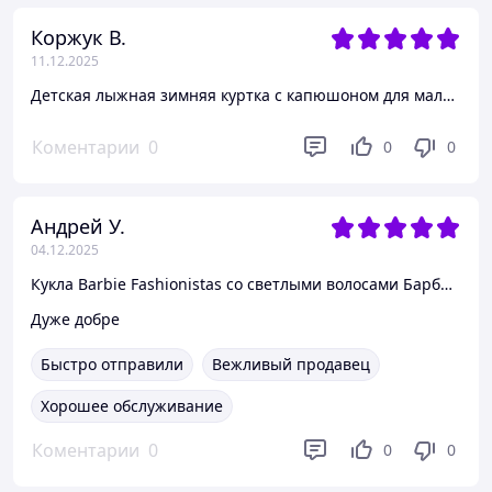
Коржук В.
11.12.2025
Детская лыжная зимняя куртка с капюшоном для мальчика C&A 8-9 лет, 134
Коментарии
0
0
0
Андрей У.
04.12.2025
Кукла Barbie Fashionistas со светлыми волосами Барби модница
Дуже добре
Быстро отправили
Вежливый продавец
Хорошее обслуживание
Коментарии
0
0
0