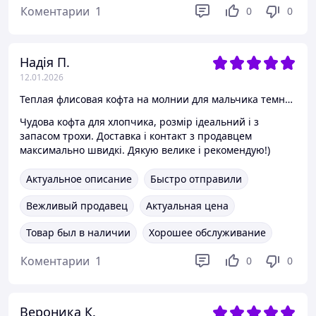
Коментарии
1
0
0
Надія П.
12.01.2026
Теплая флисовая кофта на молнии для мальчика темно-синяя Lily & Dan 128-134 см (8-10Y) 140-146, 10-12 лет
Чудова кофта для хлопчика, розмір ідеальний і з
запасом трохи. Доставка і контакт з продавцем
максимально швидкі. Дякую велике і рекомендую!)
Актуальное описание
Быстро отправили
Вежливый продавец
Актуальная цена
Товар был в наличии
Хорошее обслуживание
Коментарии
1
0
0
Вероника К.