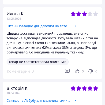
Илона К.
13.05.2026
Штаны палаццо для девочки на лето легкие синие Смаил Тайм SmileTime Freedom
Швидка доставка, ввічливий продавець, але опис
товару не відповідає дійсності. Купувала штани літні на
дівчинку, в описі стояв тип тканини- льон, а насправді
виявилася синтетика 62%,віскоза 33%,спандекс 5%, що
розчарувало, бо очікувала натуральну тканину.
Товар не соответствовал описанию
Коментарии
0
0
0
Вікторія К.
10.04.2026
Свитшот с Лабубу для мальчика синий Смайл Тайм Chr.Labuba in a sweater Smile Time 146