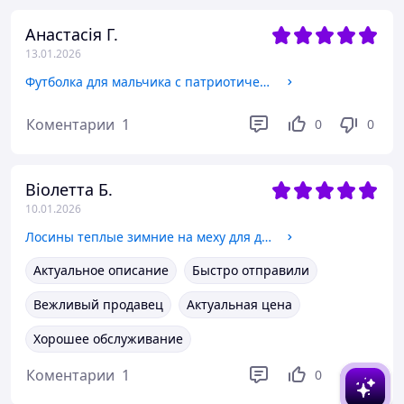
Анастасія Г.
13.01.2026
Футболка для мальчика с патриотическим принтом Смайл Тайм Ukraine Art Smile Time 146, Белый
Коментарии
1
0
0
Віолетта Б.
10.01.2026
Лосины теплые зимние на меху для девочки Смайл Тайм Smile Kitten Dots White 128
Актуальное описание
Быстро отправили
Вежливый продавец
Актуальная цена
Хорошее обслуживание
Коментарии
1
0
0