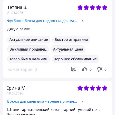
Тетяна З.
21.05.2026
Футболка белая для подростка для мальчика базовая OVERSIZE SmileTime 134
Дякую вам🫶
Актуальное описание
Быстро отправили
Вежливый продавец
Актуальная цена
Товар был в наличии
Хорошее обслуживание
Коментарии
0
0
0
Ірина М.
18.05.2026
Брюки для мальчика черные прямые с резинкой на поясе без застежек Смайл Тайм SmileTime Fashion 158
Штани гарні,тоненький котон, гарний гумовий пояс.
Зручна класика.