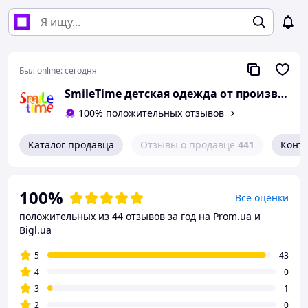
Был online:
сегодня
SmileTime детская одежда от производителя
100% положительных отзывов
Каталог продавца
Отзывы о продавце
441
Конт
100%
Все оценки
положительных из 44 отзывов за год
на Prom.ua и
Bigl.ua
5
43
4
0
3
1
2
0