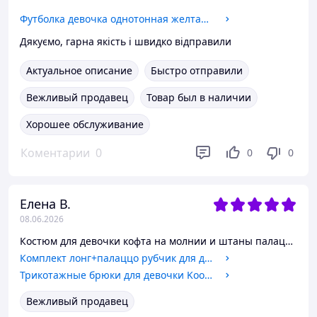
Футболка девочка однотонная желтая базовая Basic SmileTime
Дякуємо, гарна якість і швидко відправили
Актуальное описание
Быстро отправили
Вежливый продавец
Товар был в наличии
Хорошее обслуживание
Коментарии
0
0
0
Елена В.
08.06.2026
Костюм для девочки кофта на молнии и штаны палаццо с кантом Can SmileTime, светло-серый 146
Комплект лонг+палаццо рубчик для девочки Rib SmileTime, деним 146
Трикотажные брюки для девочки Kooky SmileTime, зефир
Вежливый продавец