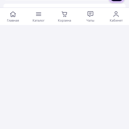
Наталія І.
09.01.2026
Главная
Каталог
Корзина
Чаты
Кабинет
Актуальное описание
Быстро отправили
Вежливый продавец
Актуальная цена
Товар был в наличии
Хорошее обслуживание
Коментарии
1
0
0
Алла Ш.
25.12.2025
Свитер для девочки пушистый травка голубой SmileTime Golden Star
Актуальное описание
Быстро отправили
Вежливый продавец
Актуальная цена