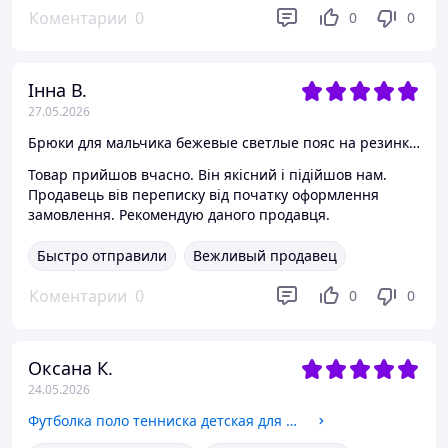
Коментарии
0
0
0
Інна В.
27.05.2026
Брюки для мальчика бежевые светлые пояс на резинке Fashion SmileTime 128
Товар прийшов вчасно. Він якісний і підійшов нам.
Продавець вів переписку від початку оформлення
замовлення. Рекомендую даного продавця.
Быстро отправили
Вежливый продавец
Коментарии
0
0
0
Оксана К.
24.05.2026
Футболка поло тенниска детская для мальчика зеленая Смайл Тайм SmileTme Classic 116