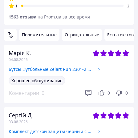
1
2
1563 отзыва
на Prom.ua за все время
Положительные
Отрицательные
Есть текстовы
Марія К.
04.08.2026
Бутсы футбольные Zelart Run 2301-2 размер 41 Black-White
Хорошее обслуживание
Коментарии
0
0
0
Сергій Д.
03.08.2026
Комплект детской защиты черный с шлемом 3в1 SP-Sport 8813: наколенники + налокотники + перчатки + шлем