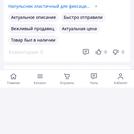
Напульсник эластичный для фиксации запястья Zelart My Fit 2645 Black-Yellow
Актуальное описание
Быстро отправили
Вежливый продавец
Актуальная цена
Товар был в наличии
Коментарии
0
0
0
Ольга С.
13.05.2026
Главная
Каталог
Корзина
Чаты
Кабинет
Скейтборд детский с защитой и шлемом 3в1 для девочки SP-Sport 1407-3 Red-Pink
Актуальное описание
Быстро отправили
Вежливый продавец
Актуальная цена
Коментарии
0
0
0