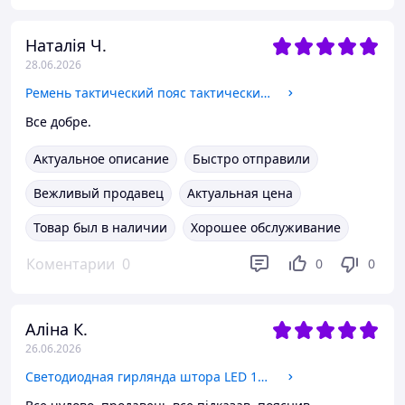
Наталія Ч.
28.06.2026
Ремень тактический пояс тактический Zelart Tactical Belt Heroe ZK-1 размер 125x5,5см Camouflage
Все добре.
Актуальное описание
Быстро отправили
Вежливый продавец
Актуальная цена
Товар был в наличии
Хорошее обслуживание
Коментарии
0
0
0
Аліна К.
26.06.2026
Светодиодная гирлянда штора LED 156 лампочек с коннектором: размер 2х1,5м (теплый белый цвет) Белый