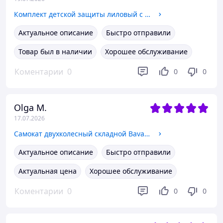
Комплект детской защиты лиловый с шлемом 3в1 SP-Sport 4155-2: наколенники + налокотники + перчатки + шлем
Актуальное описание
Быстро отправили
Товар был в наличии
Хорошее обслуживание
Коментарии
0
0
0
Olga M.
17.07.2026
Самокат двухколесный складной BavarSport Active 2944 с LED колесами 145мм Pink-Black
Актуальное описание
Быстро отправили
Актуальная цена
Хорошее обслуживание
Коментарии
0
0
0