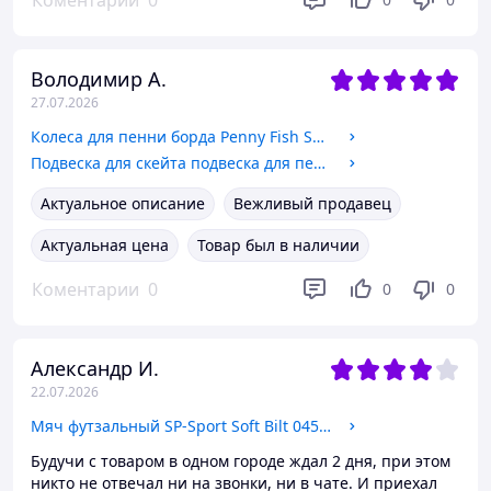
Коментарии
0
Володимир А.
27.07.2026
Колеса для пенни борда Penny Fish Skateboards My Go синие
Подвеска для скейта подвеска для пенни борда алюминиевая Fishskateboards 1403
Актуальное описание
Вежливый продавец
Актуальная цена
Товар был в наличии
Коментарии
0
0
0
Александр И.
22.07.2026
Мяч футзальный SP-Sport Soft Bilt 0451 размер 4 Black-Blue
Будучи с товаром в одном городе ждал 2 дня, при этом
никто не отвечал ни на звонки, ни в чате. И приехал