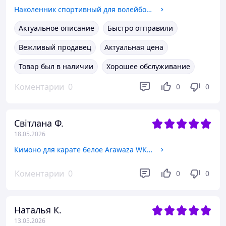
Наколенник спортивный для волейбола Zelart My Fit 1674 (2шт) M Черный
Актуальное описание
Быстро отправили
Вежливый продавец
Актуальная цена
Товар был в наличии
Хорошее обслуживание
Коментарии
0
0
0
Світлана Ф.
18.05.2026
Кимоно для карате белое Arawaza WKF Approved 9790-1 рост 180см плотность 240г/м2
Коментарии
0
0
0
Наталья К.
13.05.2026