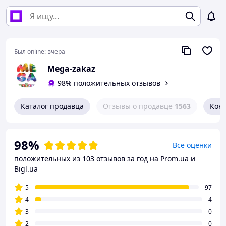
Был online:
вчера
Mega-zakaz
98% положительных отзывов
Каталог продавца
Отзывы о продавце
1563
Кон
98%
Все оценки
положительных из 103 отзывов за год
на Prom.ua и
Bigl.ua
5
97
4
4
3
0
2
0