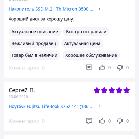
Накопитель SSD M.2 1Tb Micron 3500 2280 NVMe PCIe 4.0 x4 (MTFDKBA1T0TGD) OEM NEW
Хороший диск за хорошу ціну.
Актуальное описание
Быстро отправили
Вежливый продавец
Актуальная цена
Товар был в наличии
Хорошее обслуживание
Коментарии
0
0
0
Сергей П.
23.06.2026
Ноутбук Fujitsu LifeBook S752 14" (1366х768), Intel Core i3-3110M 2.4GHz, DDR3 8ГБ, HDD 500ГБ
Коментарии
0
0
0