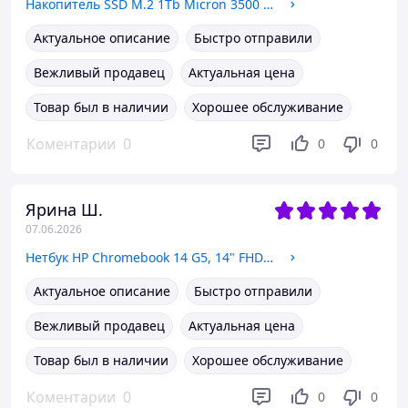
Накопитель SSD M.2 1Tb Micron 3500 2280 NVMe PCIe 4.0 x4 (MTFDKBA1T0TGD) OEM NEW
Актуальное описание
Быстро отправили
Вежливый продавец
Актуальная цена
Товар был в наличии
Хорошее обслуживание
Коментарии
0
0
0
Ярина Ш.
07.06.2026
Нетбук HP Chromebook 14 G5, 14" FHD IPS, Intel Celeron N3450 2.2 GHz, LPDDR4 8ГБ, eMMC Flash 64ГБ, без АКБ ( работа от ЗУ)
Актуальное описание
Быстро отправили
Вежливый продавец
Актуальная цена
Товар был в наличии
Хорошее обслуживание
Коментарии
0
0
0