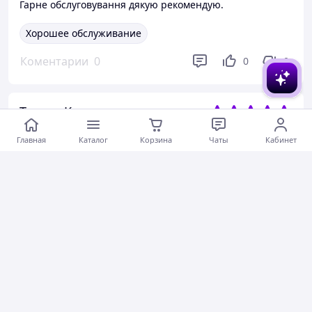
Гарне обслуговування дякую рекомендую.
Хорошее обслуживание
Коментарии
0
0
0
Тетяна К.
20.05.2026
Главная
Каталог
Корзина
Чаты
Кабинет
Ноутбук Fujitsu LifeBook S752 14" (1366х768), Intel Core i3-3110M 2.4GHz, DDR3 8ГБ, SSD 120ГБ
Все супер!
Актуальное описание
Быстро отправили
Вежливый продавец
Актуальная цена
Товар был в наличии
Хорошее обслуживание
Коментарии
0
0
0