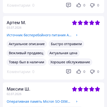
Коментарии
0
0
0
Артем М.
03.07.2026
Источник бесперебойного питания APC Back-UPS ES 550VA (ИБП, UPS), без АКБ
Актуальное описание
Быстро отправили
Вежливый продавец
Актуальная цена
Товар был в наличии
Хорошее обслуживание
Коментарии
0
0
0
Максим Ш.
02.07.2026
Оперативная память Micron SO-DIMM DDR5 32Gb 5600MHz (MTC16C2085S1SC56BD1NC), NEW