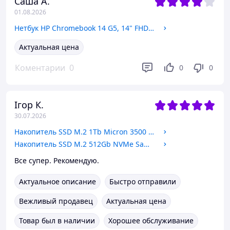
Саша А.
01.08.2026
Нетбук HP Chromebook 14 G5, 14" FHD IPS, Intel Celeron N3450 2.2 GHz, LPDDR4 8ГБ, eMMC Flash 64ГБ, без АКБ ( работа от ЗУ)
Актуальная цена
Коментарии
0
0
0
Ігор К.
30.07.2026
Накопитель SSD M.2 1Tb Micron 3500 2280 NVMe PCIe 4.0 x4 (MTFDKBA1T0TGD) OEM NEW
Накопитель SSD M.2 512Gb NVMe Samsung PM9B1 (MZVL4512HBLU-00BH1) 2280 PCIe 4.0 x4 OEM NEW
Все супер. Рекомендую.
Актуальное описание
Быстро отправили
Вежливый продавец
Актуальная цена
Товар был в наличии
Хорошее обслуживание