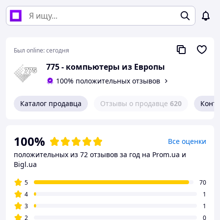
Был online:
сегодня
775 - компьютеры из Европы
100% положительных отзывов
Каталог продавца
Отзывы о продавце
620
Конт
100%
Все оценки
положительных из 72 отзывов за год
на Prom.ua и
Bigl.ua
5
70
4
1
3
1
2
0