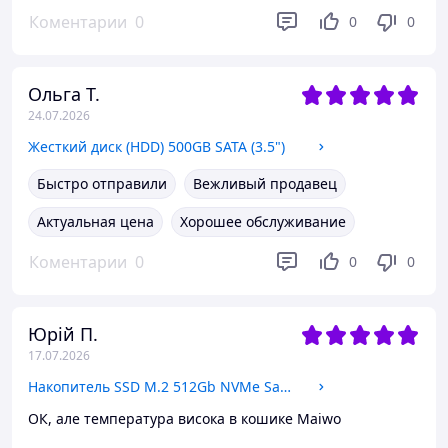
Коментарии
0
0
0
Ольга Т.
24.07.2026
Жесткий диск (HDD) 500GB SATA (3.5")
Быстро отправили
Вежливый продавец
Актуальная цена
Хорошее обслуживание
Коментарии
0
0
0
Юрій П.
17.07.2026
Накопитель SSD M.2 512Gb NVMe Samsung PM9B1 (MZVL4512HBLU-00BH1) 2280 PCIe 4.0 x4 OEM NEW
ОК, але температура висока в кошике Maiwo