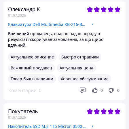
Олександр К.
01.07.2026
Клавиатура Dell Multimedia KB-216-BK-GER (UKR/GER/RUS), USB NEW
Ввічливий продавець, вчасно надав пораду в
результаті скоригував замовлення, за що щиро
вдячний.
Актуальное описание
Быстро отправили
Вежливый продавец
Актуальная цена
Товар был в наличии
Хорошее обслуживание
Коментарии
0
0
0
Покупатель
01.07.2026
Накопитель SSD M.2 1Tb Micron 3500 2280 NVMe PCIe 4.0 x4 (MTFDKBA1T0TGD) OEM NEW