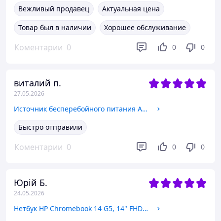
Вежливый продавец
Актуальная цена
Товар был в наличии
Хорошее обслуживание
Коментарии
0
0
0
виталий п.
27.05.2026
Источник бесперебойного питания APC Back-UPS ES 550VA (ИБП, UPS), без АКБ
Быстро отправили
Коментарии
0
0
0
Юрій Б.
24.05.2026
Нетбук HP Chromebook 14 G5, 14" FHD IPS, Intel Celeron N3450 2.2 GHz, LPDDR4 8ГБ, eMMC Flash 64ГБ, без АКБ ( работа от ЗУ)