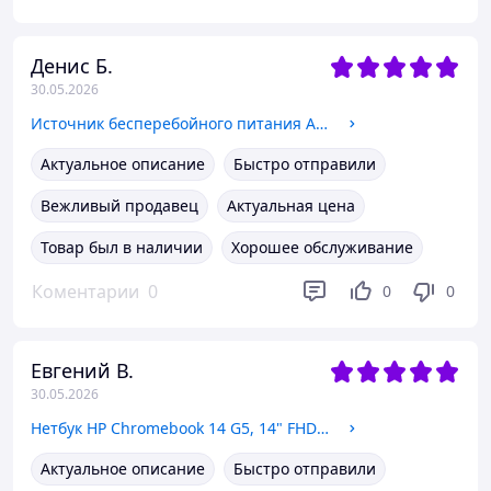
Денис Б.
30.05.2026
Источник бесперебойного питания APC Back-UPS ES 550VA (ИБП, UPS), без АКБ
Актуальное описание
Быстро отправили
Вежливый продавец
Актуальная цена
Товар был в наличии
Хорошее обслуживание
Коментарии
0
0
0
Евгений В.
30.05.2026
Нетбук HP Chromebook 14 G5, 14" FHD IPS, Intel Celeron N3450 2.2 GHz, LPDDR4 8ГБ, eMMC Flash 64ГБ, без АКБ ( работа от ЗУ)
Актуальное описание
Быстро отправили