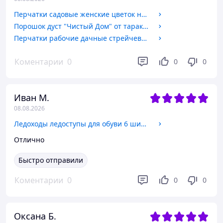
Перчатки садовые женские цветок нейлоновые с рисунком - пачка 12 пар
Порошок дуст "Чистый Дом" от тараканов и др. Оригинал.
Перчатки рабочие дачные стрейчевые с латексным покрытием оранжевые/синие 12пар
Коментарии
0
0
0
Иван М.
08.08.2026
Ледоходы ледоступы для обуви 6 шипов 36-46рр. Попруус
Отлично
Быстро отправили
Коментарии
0
0
0
Оксана Б.