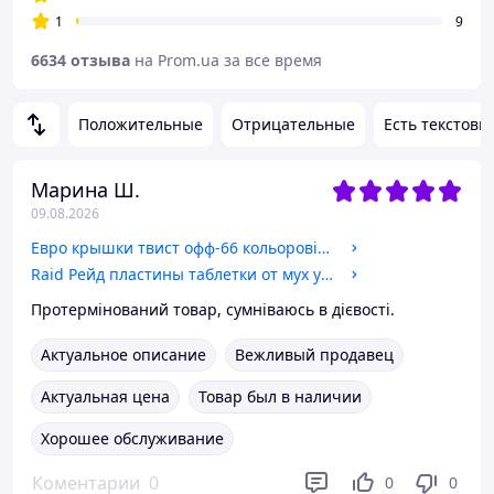
1
9
6634 отзыва
на Prom.ua за все время
Положительные
Отрицательные
Есть текстовы
Марина Ш.
09.08.2026
Евро крышки твист офф-66 кольорові Слобожанка пачка 20шт.
Raid Рейд пластины таблетки от мух уценка срок
Протермінований товар, сумніваюсь в дієвості.
Актуальное описание
Вежливый продавец
Актуальная цена
Товар был в наличии
Хорошее обслуживание
Коментарии
0
0
0