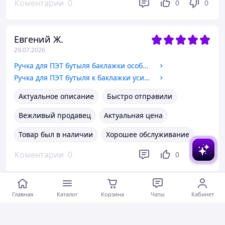
Коментарии
0
0
0
Евгений Ж.
29.07.2026
Ручка для ПЭТ бутыля баклажки особопрочная 5л, 6л,10 л. ø 48 мм
Ручка для ПЭТ бутыля к баклажки усилена 5л, 6л,10 л. D-48mm.
Актуальное описание
Быстро отправили
Вежливый продавец
Актуальная цена
Товар был в наличии
Хорошее обслуживание
Коментарии
0
0
0
Олена К.
Главная
Каталог
Корзина
Чаты
Кабинет
29.07.2026
Дымные палочки стики от комаров мух и других насекомых Super Jet 30 шт.