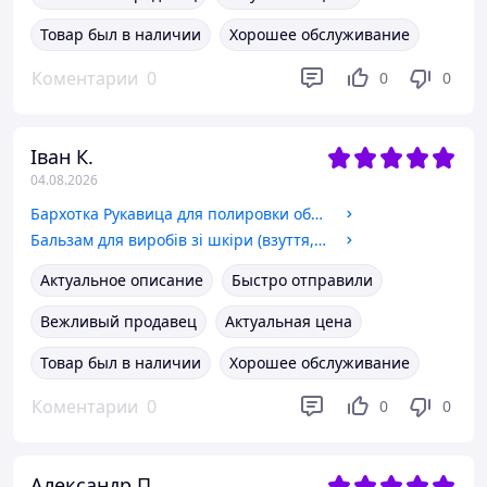
Товар был в наличии
Хорошее обслуживание
Коментарии
0
0
0
Іван К.
04.08.2026
Бархотка Рукавица для полировки обуви Easy Step glove.
Бальзам для виробів зі шкіри (взуття, куртки, меблі) безкольоровий з бджолиним воском Platinum 15 мл.
Актуальное описание
Быстро отправили
Вежливый продавец
Актуальная цена
Товар был в наличии
Хорошее обслуживание
Коментарии
0
0
0
Александр П.