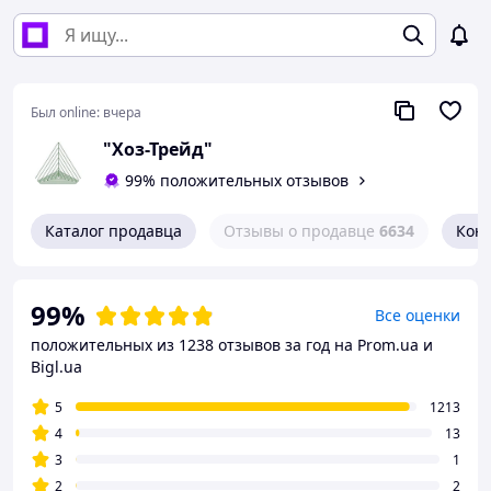
Был online:
вчера
"Хоз-Трейд"
99% положительных отзывов
Каталог продавца
Отзывы о продавце
6634
Кон
99%
Все оценки
положительных из 1238 отзывов за год
на Prom.ua и
Bigl.ua
5
1213
4
13
3
1
2
2