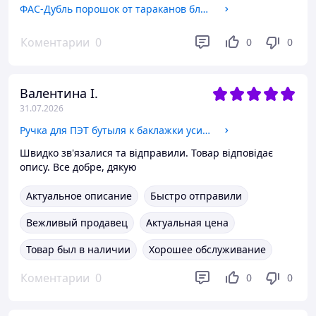
ФАС-Дубль порошок от тараканов блох муравьев 125г
Коментарии
0
0
0
Валентина І.
31.07.2026
Ручка для ПЭТ бутыля к баклажки усилена 5л, 6л,10 л. D-48mm.
Швидко зв'язалися та відправили. Товар відповідає
опису. Все добре, дякую
Актуальное описание
Быстро отправили
Вежливый продавец
Актуальная цена
Товар был в наличии
Хорошее обслуживание
Коментарии
0
0
0