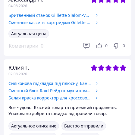
04.08.2026
Бритвенный станок Giillette Slalom-Vector с 1 сменным картриджем
Сменные кассеты картриджи Gillette Slalom Plus 5+1 шт.
Актуальная цена
Коментарии
0
0
0
Юлия Г.
02.08.2026
Силіконова підкладка під плюсну, бандаж під плюсну
Сменный блок Raid Рейд от мух и комаров диффузорного типа 30 ночей уценка срок истёк
Белая краска корректор для кроссовок подошв COCCINE Whitener 75 мл
Все чудово. Якісний товар та приемний продавець.
Упаковано добре та швидко відправили товар.
Актуальное описание
Быстро отправили