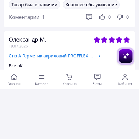
Товар был в наличии
Хорошее обслуживание
Коментарии
1
0
0
Олександр М.
19.07.2026
Стіз А Герметик акриловий PROFFLEX А 600мл для зовнішнього використання (білий)
Все оК
Актуальное описание
Быстро отправили
Главная
Каталог
Корзина
Чаты
Кабинет
Вежливый продавец
Актуальная цена
Товар был в наличии
Хорошее обслуживание
Коментарии
1
0
0
Ігор М.