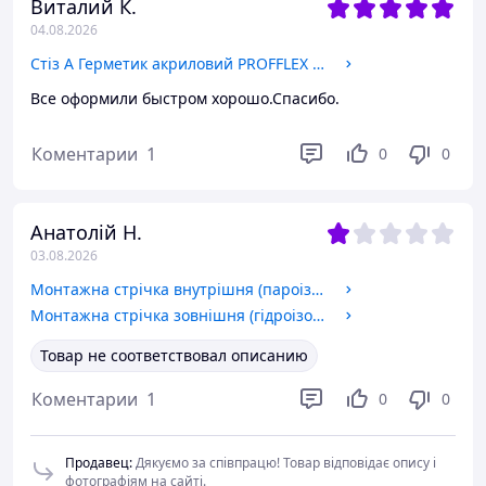
Виталий К.
04.08.2026
Стіз А Герметик акриловий PROFFLEX А 600мл для зовнішнього використання (білий)
Все оформили быстром хорошо.Спасибо.
Коментарии
1
0
0
Анатолій Н.
03.08.2026
Монтажна стрічка внутрішня (пароізоляція) 100мм
Монтажна стрічка зовнішня (гідроізоляція) 100мм
Товар не соответствовал описанию
Коментарии
1
0
0
Продавец
:
Дякуємо за співпрацю! Товар відповідає опису і
фотографіям на сайті.