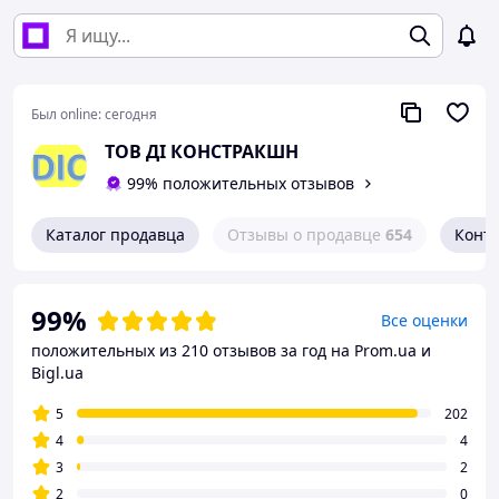
Был online:
сегодня
ТОВ ДІ КОНСТРАКШН
99% положительных отзывов
Каталог продавца
Отзывы о продавце
654
Конт
99%
Все оценки
положительных из 210 отзывов за год
на Prom.ua и
Bigl.ua
5
202
4
4
3
2
2
0