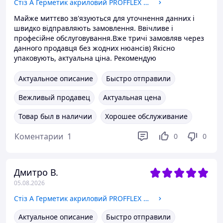
Стіз А Герметик акриловий PROFFLEX А 600мл для зовнішнього використання (білий)
Майже миттєво зв'язуються для уточнення данних і
швидко відправляють замовлення. Ввічливе і
професійне обслуговування.Вже тричі замовляв через
данного продавця без жодних нюансів) Якісно
упаковують, актуальна ціна. Рекомендую
Актуальное описание
Быстро отправили
Вежливый продавец
Актуальная цена
Товар был в наличии
Хорошее обслуживание
Коментарии
1
0
0
Дмитро В.
05.08.2026
Стіз А Герметик акриловий PROFFLEX А 600мл для зовнішнього використання (білий)
Актуальное описание
Быстро отправили