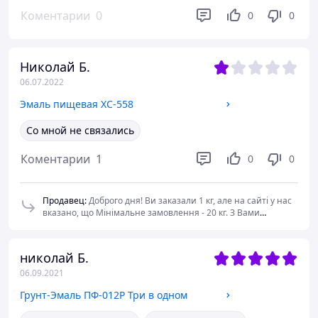
Коментарии
0
0
0
Николай Б.
06.07.2022
Эмаль пищевая ХС-558
Со мной не связались
Коментарии
1
0
0
Продавец
:
Доброго дня! Ви заказали 1 кг, але на сайті у нас
вказано, що Мінімальне замовлення - 20 кг. З Вами
намагалися зв'язатися, але Ваш телефон був поза зоною.
Якщо Ваш влаштує, ми із задоволенням оформимо Вам
замовлення на 20 кг.
николай Б.
06.09.2021
Грунт-Эмаль ПФ-012Р Три в одном