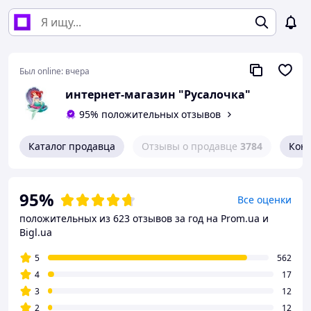
Был online:
вчера
интернет-магазин "Русалочка"
95% положительных отзывов
Каталог продавца
Отзывы о продавце
3784
Кон
95%
Все оценки
положительных из 623 отзывов за год
на Prom.ua и
Bigl.ua
5
562
4
17
3
12
2
12