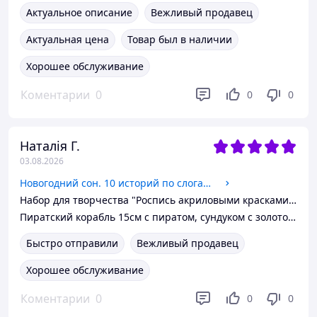
Актуальное описание
Вежливый продавец
Актуальная цена
Товар был в наличии
Хорошее обслуживание
Коментарии
0
0
0
Наталія Г.
03.08.2026
Новогодний сон. 10 историй по слогам (укр. язык) (С271035У) Ранок
Набор для творчества "Роспись акриловыми красками "Новогодние игрушки - Щелкунчик" НГ-002/5 Умняшка
Пиратский корабль 15см с пиратом, сундуком с золотом, 2 вида (фигурка/краб), уп. 20*22*4см (108шт)
Быстро отправили
Вежливый продавец
Хорошее обслуживание
Коментарии
0
0
0