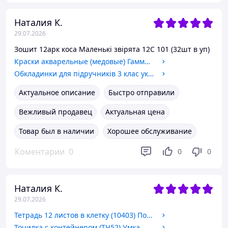
Наталия К.
29.07.2026
Зошит 12арк коса Маленькі звірята 12С 101 (32шт в уп)
Краски акварельные (медовые) Гамма "Увлечение" 12 цветов Пластиковая упаковка
Обкладинки для підручників 3 клас укр школа
Актуальное описание
Быстро отправили
Вежливый продавец
Актуальная цена
Товар был в наличии
Хорошее обслуживание
Коментарии
0
0
0
Наталия К.
29.07.2026
Тетрадь 12 листов в клетку (10403) Полиграфист
Точилка с контейнером (ТЧ52) Умка