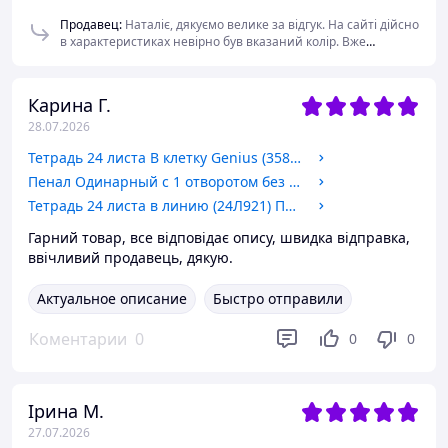
Продавец
:
Наталіє, дякуємо велике за відгук. На сайті дійсно
в характеристиках невірно був вказаний колір. Вже
виправили. Запропонували Вам повернення. Але так і не
отримали. Вибачаємось за неприємну ситуацію 🙏
Карина Г.
28.07.2026
Тетрадь 24 листа В клетку Genius (3582(24к)) Школярик
Пенал Одинарный с 1 отворотом без наполнения Майнкрафт (101-1)
Тетрадь 24 листа в линию (24Л921) Полиграфист
Гарний товар, все відповідає опису, швидка відправка,
ввічливий продавець, дякую.
Актуальное описание
Быстро отправили
Коментарии
0
0
0
Ірина М.
27.07.2026