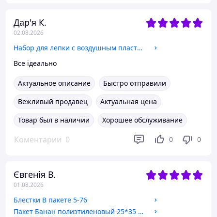
Дар'я К.
02.08.2026
Набор для лепки с воздушным пластилином, 12 черно-белых стежков, уп. 19*8*3см, ТМ Lovin (40шт)
Все ідеально
Актуальное описание
Быстро отправили
Вежливый продавец
Актуальная цена
Товар был в наличии
Хорошее обслуживание
Коментарии
0
0
0
Євгенія В.
01.08.2026
Блестки В пакете 5-76
Пакет Банан полиэтиленовый 25*35 см ЦЕНА за 1 шт. (138289)