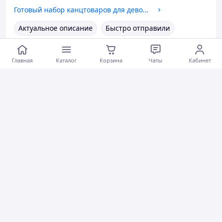
Готовый набор канцтоваров для девочек 7-11 классов. 75 предмета
Актуальное описание
Быстро отправили
Вежливый продавец
Актуальная цена
Главная
Каталог
Корзина
Чаты
Кабинет
Товар был в наличии
Хорошее обслуживание
Коментарии
0
0
0
Любов М.
23.07.2026
Тетрадь 96 листов линия La Dolce vita 3270(96л) Школярик
Тетрадь 96 листов в клетку Do it for you (3437(96к)) Школярик
Актуальное описание
Быстро отправили
Вежливый продавец
Актуальная цена
Товар был в наличии
Хорошее обслуживание