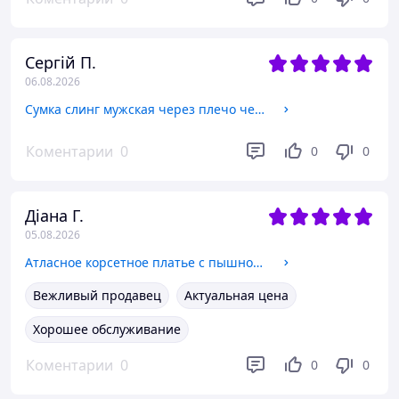
Сергій П.
06.08.2026
Сумка слинг мужская через плечо черная тканевая бананка кросс боди crossbody два отдела и карманы Lanpad 65365
Коментарии
0
0
0
Діана Г.
05.08.2026
Атласное корсетное платье с пышной двойной юбкой и объемными рукавами Smb9199 Белый, S
Вежливый продавец
Актуальная цена
Хорошее обслуживание
Коментарии
0
0
0