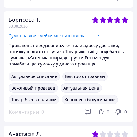
Борисова Т.
03.08.2026
Сумка на две змейки молнии отдела женская черная кожаная на плечо с карманом средняя 28х16х15 см Alex Rai 3018
Продавець передзвонив,уточнили адресу доставки,і
посилку швидко получила.Товар якісний ,сподобалась
сумочка, мʼякенька шкіра,дві ручки.Рекомендую
придбати цю сумочку у даного продавця
Актуальное описание
Быстро отправили
Вежливый продавец
Актуальная цена
Товар был в наличии
Хорошее обслуживание
Коментарии
0
0
0
Анастасія Л.