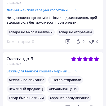
01.08.2026
Летний женский сарафан корсетный верх и пышная юбка Sms9443
Незадоволена що розмір L тільки під замовлення, щей
з доплатою, і без можливості пром оплати .
Товара не было в наличии
Товар не отправили
Коментарии
0
0
0
Олександр Л.
01.08.2026
Зажим для банкнот кошелек черный мужской еко-кожа на магните и блок снаружи на 6 кредитных карточек 1005-1
Актуальное описание
Быстро отправили
Вежливый продавец
Актуальная цена
Товар был в наличии
Хорошее обслуживание