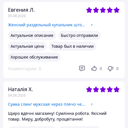
Евгения Л.
05.08.2026
Женский раздельный купальник шторки на завязках Kkm1671 L
Актуальное описание
Быстро отправили
Актуальная цена
Товар был в наличии
Хорошее обслуживание
Коментарии
0
0
0
Наталія Х.
04.08.2026
Сумка слинг мужская через плечо черная тканевая бананка кросс боди crossbody один отдел карманы Lanpad 3073
Щиро вдячні магазину! Сумлінна робота. Якісний
товар. Миру, добробуту, процвітання!