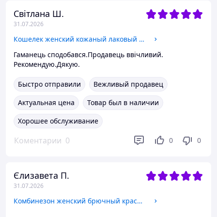
Світлана Ш.
31.07.2026
Кошелек женский кожаный лаковый бордовый на кнопке монетница внутри на защелке Sergio Torretti W1-V
Гаманець сподобався.Продавець ввічливий.
Рекомендую.Дякую.
Быстро отправили
Вежливый продавец
Актуальная цена
Товар был в наличии
Хорошее обслуживание
Коментарии
0
0
0
Єлизавета П.
31.07.2026
Комбинезон женский брючный красивый с открытой спиной и поясом Dld1705