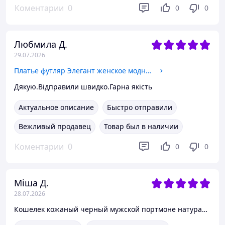
Коментарии
0
0
0
Любмила Д.
29.07.2026
Платье футляр Элегант женское модное с эффектом утяжки миди Smf4053
Дякую.Відправили швидко.Гарна якість
Актуальное описание
Быстро отправили
Вежливый продавец
Товар был в наличии
Коментарии
0
0
0
Міша Д.
28.07.2026
Кошелек кожаный черный мужской портмоне натуральная кожа тонкий 3 отдела для купюр на кнопке Dr. Bond M4