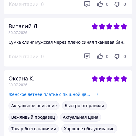
Коментарии
0
0
0
Виталий Л.
30.07.2026
Сумка слинг мужская через плечо синяя тканевая бананка кросс боди crossbody два отдела и карманы Lanpad 82085
Коментарии
0
0
0
Оксана К.
30.07.2026
Женское летнее платье с пышной двойной юбкой цветочный принт Sms9441 Белый, M
Актуальное описание
Быстро отправили
Вежливый продавец
Актуальная цена
Товар был в наличии
Хорошее обслуживание