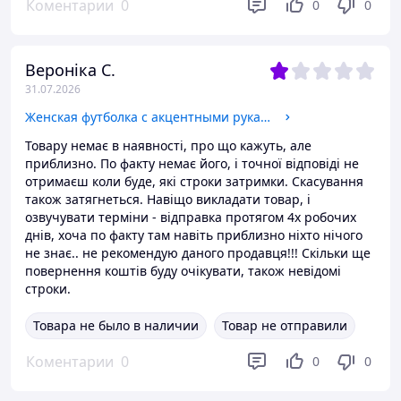
Коментарии
0
0
0
Вероніка С.
31.07.2026
Женская футболка с акцентными рукавами с перьями Sfz81 Черный
Товару немає в наявності, про що кажуть, але
приблизно. По факту немає його, і точної відповіді не
отримаєш коли буде, які строки затримки. Скасування
також затягнеться. Навіщо викладати товар, і
озвучувати терміни - відправка протягом 4х робочих
днів, хоча по факту там навіть приблизно ніхто нічого
не знає.. не рекомендую даного продавця!!! Скільки ще
повернення коштів буду очікувати, також невідомі
строки.
Товара не было в наличии
Товар не отправили
Коментарии
0
0
0