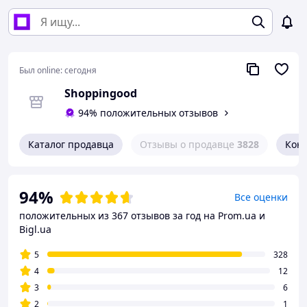
Был online:
сегодня
Shoppingood
94% положительных отзывов
Каталог продавца
Отзывы о продавце
3828
Кон
94%
Все оценки
положительных из 367 отзывов за год
на Prom.ua и
Bigl.ua
5
328
4
12
3
6
2
1