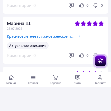
Коментарии
0
0
0
Марина Ш.
23.07.2026
Красивое летнее пляжное женское платье макси шифон с кружевом Smld6329
Актуальное описание
Коментарии
0
0
0
Светлана К.
23.07.2026
Главная
Каталог
Корзина
Чаты
Кабинет
Синяя сумка клатч женская тканевая маленькая на плечо на два отделения и два кармана легкая Jielshi 9919
Зеленая сумка клатч женская тканевая маленькая на плечо на два отделения и два кармана легкая Jielshi 9919
Коментарии
0
0
0