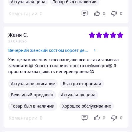
Актуальная цена
Товар был в наличии
Коментарии
0
0
0
Женя С.
27.07.2026
Вечерний женский костюм корсет декорированный стразами и юбка макси с драпировкой Kb1610
Хоч це замовлення скасоване,але все ж таки я змогла
замовити 😍 Корсет-спілниця просто неймовірні🥰 Я
просто в захваті,якість неперевершена🥰
Актуальное описание
Быстро отправили
Вежливый продавец
Актуальная цена
Товар был в наличии
Хорошее обслуживание
Коментарии
0
0
0