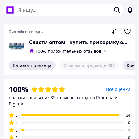
Был online:
сегодня
Снасти оптом - купить прикормку оптом, купить поплавки, воблеры, удочки
100% положительных отзывов
Каталог продавца
Отзывы о продавце
405
Конт
100%
Все оценки
положительных из 35 отзывов за год
на Prom.ua и
Bigl.ua
5
34
4
0
3
1
2
0