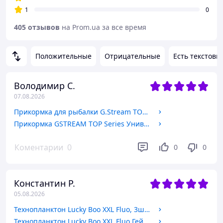
1
0
405 отзывов
на Prom.ua за все время
Положительные
Отрицательные
Есть текстовы
Володимир С.
07.08.2026
Прикормка для рыбалки G.Stream TOP Series Донная (кукуруза), 1кг
Прикормка GSTREAM TOP Series Универсал (конопля), 1кг
Коментарии
0
0
0
Константин Р.
05.08.2026
Технопланктон Lucky Boo XXL Fluo, 3шт/уп, 225г, Пряжене молоко
Технопланктон Lucky Boo XXL Fluo Гейзер, 3шт/уп, 225г, Очерет