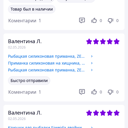
Товар был в наличии
Коментарии
1
0
0
Валентина Л.
02.05.2026
Рыбацкая силиконовая приманка, ZEOX Shemi Shad, длина 3,7 дюймов, 6шт/уп, цвет №203 UVAG
Приманка силиконовая на хищника, ZEOX Shemi Shad, длина 3,7 д., 6шт/уп, цвет №209 FI
Рыбацкая силиконовая приманка, ZEOX Shemi Shad, длина 3,7 д., 6шт/уп, цвет №212 WYMF
Быстро отправили
Коментарии
1
0
0
Валентина Л.
02.05.2026
Крючки для рыбалки Siweida двойники №2, 30шт