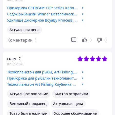
Прикормка GSTREAM TOP Series Карп (криль), 1кг
Садок рыбацкий Winner металлический, 30 см
Удилище джокерное BoyaBy Princess, 10-30г, 7.2м
Актуальная цена
Коментарии
1
0
0
олег С.
02.07.2026
Технопланктон для рыбы, Art Fishing, 80г, вкус Камыш
Прикормка для рыбалки технопланктон Art Fishing Оригинал, 80г
Технопланктон Art Fishing Клубника, 80г
Актуальное описание
Быстро отправили
Вежливый продавец
Актуальная цена
Товар был в наличии
Хорошее обслуживание