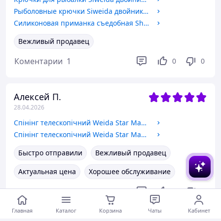
Рыболовные крючки Siweida двойники №3\0, 30шт
Силиконовая приманка съедобная Shad (Алоза), TBR-007, цвет 033, 6шт.
Вежливый продавец
Коментарии
1
0
0
Алексей П.
28.04.2026
Спінінг телескопічний Weida Star Max, 40-80г, 2,4м
Спінінг телескопічний Weida Star Max, 40-80г, 3,0м
Быстро отправили
Вежливый продавец
Актуальная цена
Хорошее обслуживание
Коментарии
1
0
0
Главная
Каталог
Корзина
Чаты
Кабинет