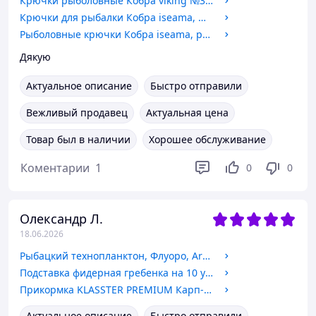
Крючки рыболовные Кобра viking №3, 10шт
Крючки для рыбалки Кобра iseama, №5, 10шт.
Рыболовные крючки Кобра iseama, рыболовные, №3, 10шт.
Дякую
Актуальное описание
Быстро отправили
Вежливый продавец
Актуальная цена
Товар был в наличии
Хорошее обслуживание
Коментарии
1
0
0
Олександр Л.
18.06.2026
Рыбацкий технопланктон, Флуоро, Art Fishing, 3шт/уп, вкус Топленое молоко
Подставка фидерная гребенка на 10 удилищ
Прикормка KLASSTER PREMIUM Карп-Креветка, 1кг
Актуальное описание
Быстро отправили