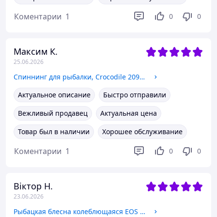
Коментарии
1
0
0
Максим К.
25.06.2026
Спиннинг для рыбалки, Crocodile 2099, на резьбе, тест 100-250г, длина 3,0м
Актуальное описание
Быстро отправили
Вежливый продавец
Актуальная цена
Товар был в наличии
Хорошее обслуживание
Коментарии
1
0
0
Віктор Н.
23.06.2026
Рыбацкая блесна колеблющаяся EOS P0011A, вес 26г, цвет № GS201001