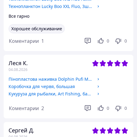
Технопланктон Lucky Boo XXL Fluo, 3шт/уп, 225г, Очерет
Все гарно
Хорошее обслуживание
Коментарии
1
0
0
Леся К.
04.08.2026
Пінопластова наживка Dolphin Pufi Міні, 4мм, Мікс
Коробочка для червя, большая
Кукуруза для рыбалки, Art Fishing, банка, 150 мл, вкус Чеснок
Коментарии
2
0
0
Сергей Д.
04.08.2026