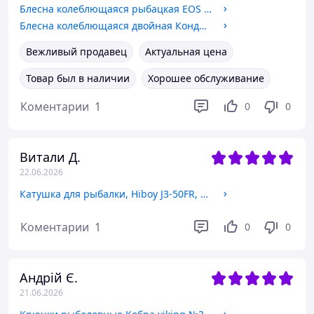
Блесна колеблющаяся рыбацкая EOS P0011A, вес 26г, цвет № GS321018
Блесна колеблющаяся двойная Кондор, цвет 05, 28гр
Вежливый продавец
Актуальная цена
Товар был в наличии
Хорошее обслуживание
Коментарии
1
0
0
Витали Д.
22.06.2026
Катушка для рыбалки, Hiboy J3-50FR, 5 подшипников, с бейтранером, размер 5000
Коментарии
1
0
0
Андрій Є.
21.06.2026