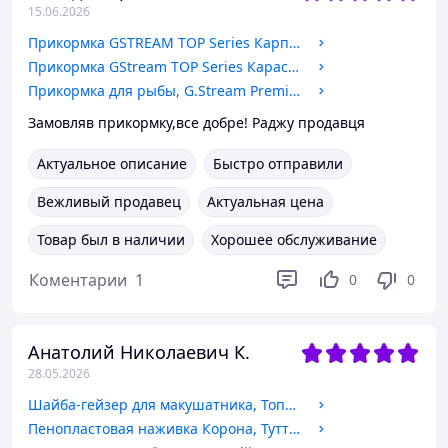
15.06.2026
Прикормка GSTREAM TOP Series Карп (криль), 1кг
Прикормка GStream TOP Series Карась (карамель), 1кг
Прикормка для рыбы, G.Stream Premium 1кг, вкус Лещ (Bream)
Замовляв прикормку,все добре! Раджу продавця
Актуальное описание
Быстро отправили
Вежливый продавец
Актуальная цена
Товар был в наличии
Хорошее обслуживание
Коментарии
1
0
0
Анатолий Николаевич К.
28.05.2026
Шайба-гейзер для макушатника, Топл.молоко-карамель, 50х30, 90г
Пенопластовая наживка Корона, Тутти-фрутти, micro, (2-4мм)