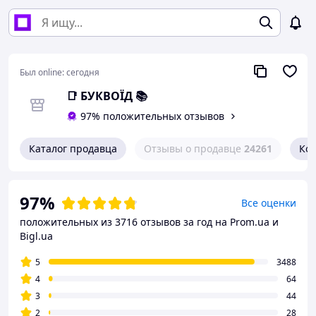
Был online:
сегодня
📑 БУКВОЇД 📚
97% положительных отзывов
Каталог продавца
Отзывы о продавце
24261
Ко
97%
Все оценки
положительных из 3716 отзывов за год
на Prom.ua и
Bigl.ua
5
3488
4
64
3
44
2
28