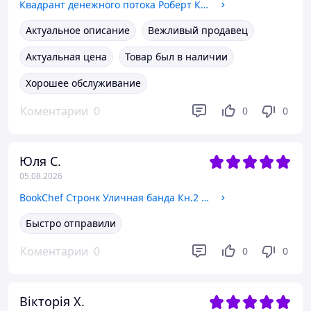
Квадрант денежного потока Роберт Кийосаки книга про финансовую независимость бизнес литература
Актуальное описание
Вежливый продавец
Актуальная цена
Товар был в наличии
Хорошее обслуживание
Коментарии
0
0
0
Юля С.
05.08.2026
BookChef Стронк Уличная банда Кн.2 Схищал уже почти победил
Быстро отправили
Коментарии
0
0
0
Вікторія Х.