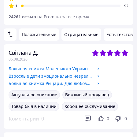
1
92
24261 отзыв
на Prom.ua за все время
Положительные
Отрицательные
Есть текстовы
Світлана Д.
06.08.2026
Большая книжка Маленького Украинца. Для любознательных взрослых и детей. Мир вокруг нас
Взрослые дети эмоционально незрелых родителей Линда Гибсон книга по психологии
Большая книжка Рыцари. Для любознательных взрослых и детей. Мир вокруг нас
Актуальное описание
Вежливый продавец
Товар был в наличии
Хорошее обслуживание
Коментарии
0
0
0