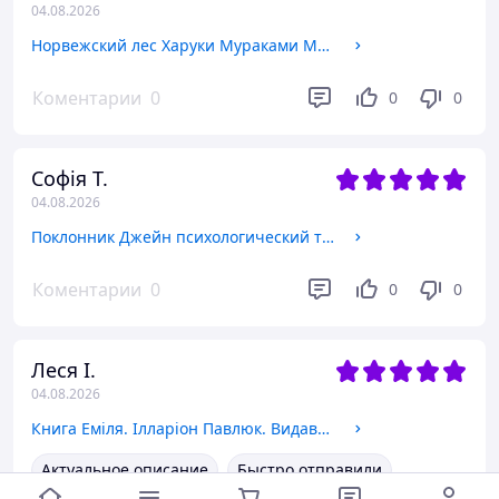
04.08.2026
Норвежский лес Харуки Мураками Мировой Классика
Коментарии
0
0
0
Софія Т.
04.08.2026
Поклонник Джейн психологический триллер
Коментарии
0
0
0
Леся І.
04.08.2026
Книга Еміля. Ілларіон Павлюк. Видавництво Старого Лева
Актуальное описание
Быстро отправили