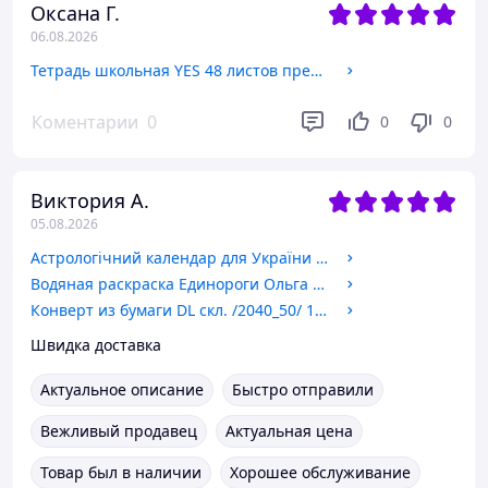
Оксана Г.
06.08.2026
Тетрадь школьная YES 48 листов предметный набор 8 штук Ukraine forever выборочный гибридный лак микс
Коментарии
0
0
0
Виктория А.
05.08.2026
Астрологічний календар для України 2027 (Осипенко Олена) УКРАЇНСЬКОЮ МОВОЮ
Водяная раскраска Единороги Ольга Романова серия Новые водяные раскраски издательство Ранок
Конверт из бумаги DL скл. /2040_50/ 110*220мм белый
Швидка доставка
Актуальное описание
Быстро отправили
Вежливый продавец
Актуальная цена
Товар был в наличии
Хорошее обслуживание