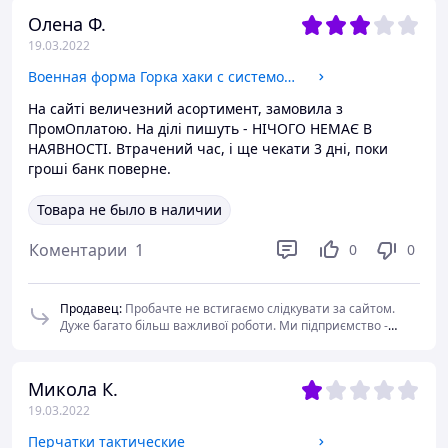
Олена Ф.
19.03.2022
Военная форма Горка хаки с системой молле (Molle)
На сайті величезний асортимент, замовила з
ПромОплатою. На ділі пишуть - НІЧОГО НЕМАЄ В
НАЯВНОСТІ. Втрачений час, і ще чекати 3 дні, поки
гроші банк поверне.
Товара не было в наличии
Коментарии
1
0
0
Продавец
:
Пробачте не встигаємо слідкувати за сайтом.
Дуже багато більш важливої роботи. Ми підприємство -
виробник.
Микола К.
19.03.2022
Перчатки тактические