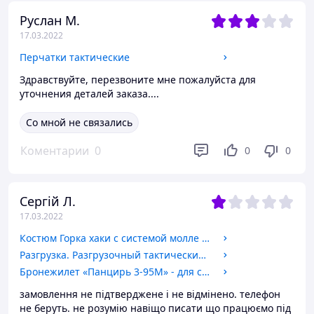
Руслан М.
17.03.2022
Перчатки тактические
Здравствуйте, перезвоните мне пожалуйста для
уточнения деталей заказа....
Со мной не связались
Коментарии
0
0
0
Сергій Л.
17.03.2022
Костюм Горка хаки с системой молле (Molle)
Разгрузка. Разгрузочный тактический жилет
Бронежилет «Панцирь 3-95М» - для сотрудников МВД Украины, инкассаторской службы и для охранных структур,
замовлення не підтверджене і не відмінено. телефон
не беруть. не розумію навіщо писати що працюємо під