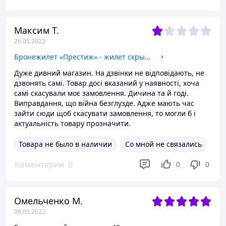
Максим Т.
26.05.2022
Бронежилет «Престиж» - жилет скрытого ношения бизнес класса
Дуже дивний магазин. На дзвінки не відповідають, не
дзвонять самі. Товар досі вказаний у наявності, хоча
самі скасували моє замовлення. Дичина та й годі.
Виправдання, що війна безглузде. Адже мають час
зайти сюди щоб скасувати замовлення, то могли б і
актуальність товару прозначити.
Товара не было в наличии
Со мной не связались
Коментарии
0
0
0
Омельченко М.
09.05.2022