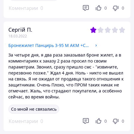
Коментарии
0
0
0
Сергій П.
18.03.2022
Бронежилет Панцирь 3-95 М АКМ +СВД, бронежилеты панцирного типа
За четыре дня, я два раза заказывал броне жилет, а в
комментариях к заказу 2 раза просил по своим
параметрам. Звонил, сразу пришло смс - "извините,
перезвоню позже." Ждал 4 дня. Ноль - никто не вышел
на связь. Я не ожидал от продавца такого отношения к
защитникам. Очень Плохо, что ПРОМ таких никак не
отмечает. Жаль, что страдают покупатели, а особенно
сейчас, во время войны.
Со мной не связались
Коментарии
0
0
0