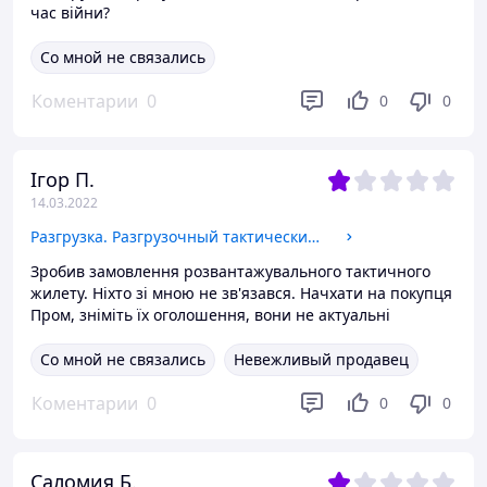
час війни?
Со мной не связались
Коментарии
0
0
0
Ігор П.
14.03.2022
Разгрузка. Разгрузочный тактический жилет
Зробив замовлення розвантажувального тактичного
жилету. Ніхто зі мною не зв'язався. Начхати на покупця
Пром, зніміть їх оголошення, вони не актуальні
Со мной не связались
Невежливый продавец
Коментарии
0
0
0
Саломия Б.