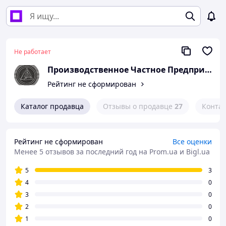
Не работает
Производственное Частное Предприятие "ДАГАЗ-СОЕ"
Рейтинг не сформирован
Каталог продавца
Отзывы о продавце
27
Конта
Рейтинг не сформирован
Все оценки
Менее 5 отзывов за последний год
на Prom.ua и Bigl.ua
5
3
4
0
3
0
2
0
1
0