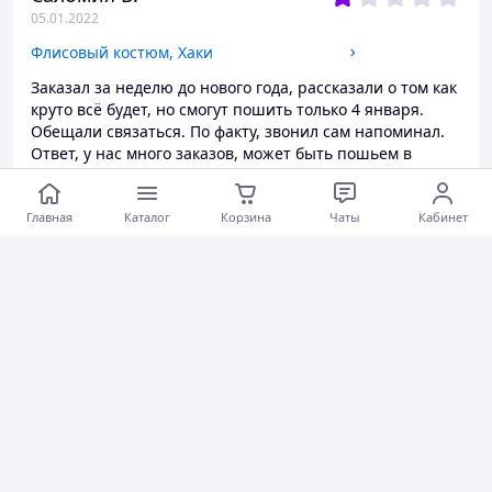
05.01.2022
Флисовый костюм, Хаки
Заказал за неделю до нового года, рассказали о том как
круто всё будет, но смогут пошить только 4 января.
Обещали связаться. По факту, звонил сам напоминал.
Ответ, у нас много заказов, может быть пошьем в
феврале, а может и нет. Короче я так понял раньше
лета не ждать. То что это подарок к Рождеству, можно
Главная
забыть.
Каталог
Корзина
Чаты
Кабинет
Товара не было в наличии
Коментарии
0
0
0
Андрей С.
13.08.2021
Фуражка офицерская ВМФ Украины
Актуальное описание
Быстро связались