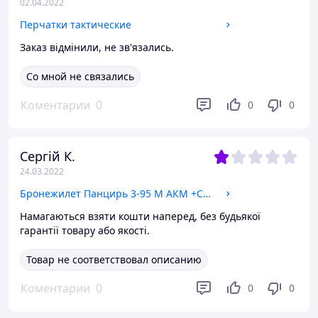
02.04.2022
Перчатки тактические
Заказ відмінили, не зв'язались.
Со мной не связались
Коментарии
0
0
0
Сергій К.
24.03.2022
Бронежилет Панцирь 3-95 М АКМ +СВД, бронежилеты панцирного типа
Намагаються взяти кошти наперед, без будьякої
гарантії товару або якості.
Товар не соответствовал описанию
Коментарии
0
0
0