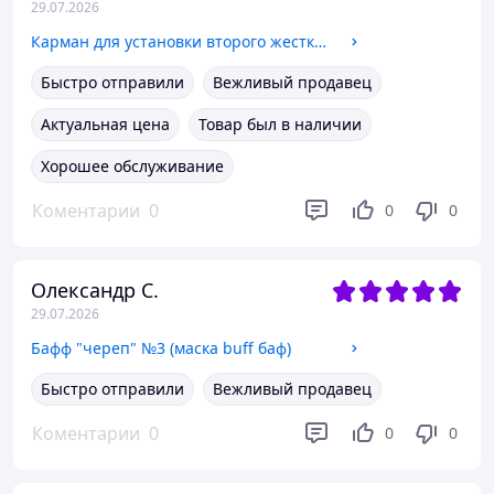
29.07.2026
Карман для установки второго жесткого диска SATA в отсек DVD 12.7 мм SATA (optibay оптибей caddy) алюминий
Быстро отправили
Вежливый продавец
Актуальная цена
Товар был в наличии
Хорошее обслуживание
Коментарии
0
0
0
Олександр С.
29.07.2026
Бафф "череп" №3 (маска buff баф)
Быстро отправили
Вежливый продавец
Коментарии
0
0
0