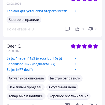
03.08.2026
Карман для установки второго жесткого диска SATA в отсек DVD 12.7 мм SATA (optibay оптибей caddy) алюминий
Быстро отправили
Коментарии
0
0
0
Олег С.
02.08.2026
Бафф "череп" №3 (маска buff баф)
Балаклава №22 (подшлемник)
Бафф №77 (buff)
Актуальное описание
Быстро отправили
Вежливый продавец
Актуальная цена
Товар был в наличии
Хорошее обслуживание