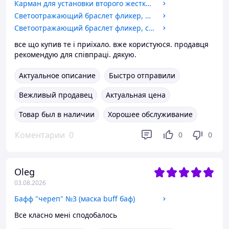
Карман для установки второго жесткого диска SATA в отсек DVD 12.7 мм SATA (optibay оптибей caddy) алюминий
Светоотражающий браслет фликер, оранжевый, 30 см
Светоотражающий браслет фликер, салатовый, 30 см
все що купив те і приїхало. вже користуюся. продавця
рекомендую для співпраці. дякую.
Актуальное описание
Быстро отправили
Вежливый продавец
Актуальная цена
Товар был в наличии
Хорошее обслуживание
Коментарии
0
0
0
Oleg
03.08.2026
Бафф "череп" №3 (маска buff баф)
Все класно мені сподобалось