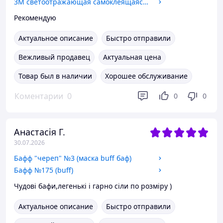
3М светоотражающая самоклеящаяся КРАСНАЯ лента, ширина 5см, длина 1 метр
Рекомендую
Актуальное описание
Быстро отправили
Вежливый продавец
Актуальная цена
Товар был в наличии
Хорошее обслуживание
Коментарии
0
0
0
Анастасія Г.
30.07.2026
Бафф "череп" №3 (маска buff баф)
Бафф №175 (buff)
Чудові бафи,легенькі і гарно сіли по розміру )
Актуальное описание
Быстро отправили