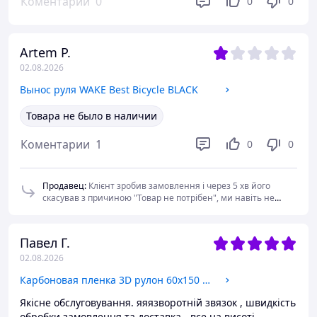
Коментарии
0
0
0
Artem P.
02.08.2026
Вынос руля WAKE Best Bicycle BLACK
Товара не было в наличии
Коментарии
1
0
0
Продавец
:
Клієнт зробив замовлення і через 5 хв його
скасував з причиною "Товар не потрібен", ми навіть не
встигли прийняти замовлення. Товар в наявності. Історія
замовлення 02.08.2026, 13:49 Статус змінено: Нове
02.08.2026, 13:54 Статус змінено: з Нове на Скасовано
Павел Г.
Повідомлення: Відправлено листа. Причина відміни:
02.08.2026
Скасовано покупцем, Товар не потрібен
Карбоновая пленка 3D рулон 60х150 см СЕРЕБРЯНАЯ с микроканалами
Якісне обслуговування. яяязворотній звязок , швидкість
обробки замовлення та доставка - все на висоті.