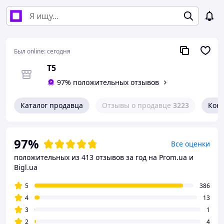
Был online:
сегодня
Т5
97% положительных отзывов
Каталог продавца
Отзывы о продавце
3223
Кон
97%
Все оценки
положительных из 413 отзывов за год
на Prom.ua и
Bigl.ua
5
386
4
13
3
1
2
4