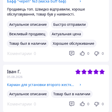
Бафф "череп" №3 (маска buff баф)
Продавець топ. Швидко відправили, хороше
обслуговування, товар був у наявності.
Актуальное описание
Быстро отправили
Вежливый продавец
Актуальная цена
Товар был в наличии
Хорошее обслуживание
Коментарии
0
0
0
Іван Г.
05.08.2026
Карман для установки второго жесткого диска SATA 3.0 в отсек DVD 9.5 мм SATA (optibay caddy) алюминий
Актуальное описание
Товар был в наличии
Коментарии
0
0
0