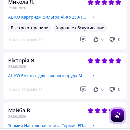
Микола Я.
25.06.2026
AL-KO Картридж фильтра Al-Ko 250/1&apos;&apos; (113719) 113719
Быстро отправили
Хорошее обслуживание
Коментарии
0
0
0
Вікторія Я.
24.06.2026
AL-KO Емкость для садового пруда AL-KO T 250, 235 л (110066) 110066
Коментарии
0
0
0
Майба В.
24.06.2026
Термия Настольная плита Термия ЕПЧ 1-1,5/230М2 нерж (131115015) 131115015