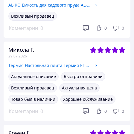
AL-KO Емкость для садового пруда AL-KO T 250, 235 л (110066) 110066
Вежливый продавец
Коментарии
0
0
0
Микола Г.
29.07.2026
Термия Настольная плита Термия ЕПЧ 2-2,2/230М2 нерж (131215022) 131215022
Актуальное описание
Быстро отправили
Вежливый продавец
Актуальная цена
Товар был в наличии
Хорошее обслуживание
Коментарии
0
0
0
Роман Г.