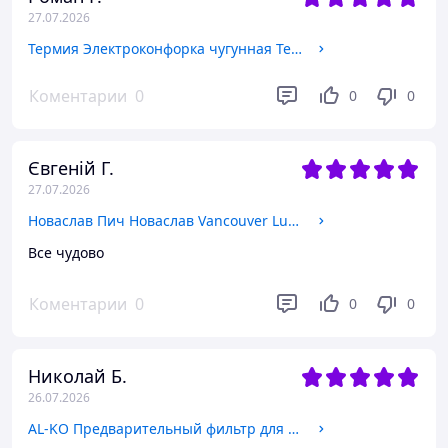
27.07.2026
Термия Электроконфорка чугунная Термия ЕПЧ1-1,0/220 тен (145 Standart)
Коментарии
0
0
0
Євгеній Г.
27.07.2026
Новаслав Пич Новаслав Vancouver Lux тип 01 ЧК
Все чудово
Коментарии
0
0
0
Николай Б.
26.07.2026
AL-KO Предварительный фильтр для садовых насосов AL-KO 100/1" (113720) 113720