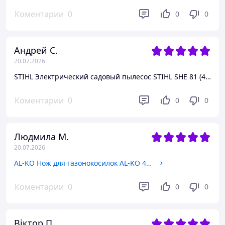
Коментарии
0
0
0
Андрей С.
20.07.2026
STIHL Электрический садовый пылесос STIHL SHE 81 (48110110839) 48110110839
Коментарии
0
0
0
Людмила М.
20.07.2026
AL-KO Нож для газонокосилок AL-KO 40 см (463915) 463915
Коментарии
0
0
0
Віктор П.