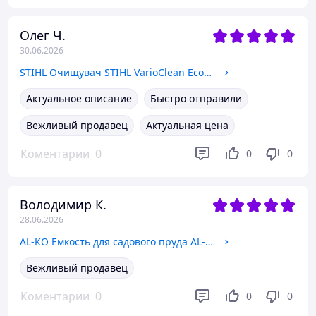
Олег Ч.
30.06.2026
STIHL Очищувач STIHL VarioClean Eco 150 мл (07825168003) 07825168003
Актуальное описание
Быстро отправили
Вежливый продавец
Актуальная цена
Коментарии
0
0
0
Володимир К.
28.06.2026
AL-KO Емкость для садового пруда AL-KO T 1000, 950 л (110427) 110427
Вежливый продавец
Коментарии
0
0
0