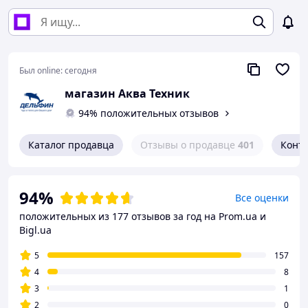
Был online:
сегодня
магазин Аква Техник
94% положительных отзывов
Каталог продавца
Отзывы о продавце
401
Конт
94%
Все оценки
положительных из 177 отзывов за год
на Prom.ua и
Bigl.ua
5
157
4
8
3
1
2
0