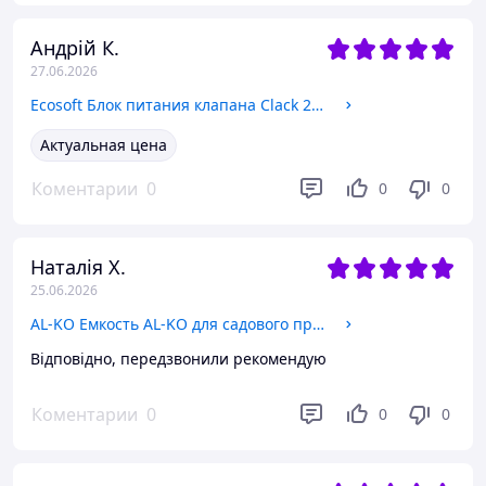
Андрій К.
27.06.2026
Ecosoft Блок питания клапана Clack 220-240V-12V (WS1AC22012OLD) WS1AC22012OLD
Актуальная цена
Коментарии
0
0
0
Наталія Х.
25.06.2026
AL-KO Емкость AL-KO для садового пруда T 150, 140 л (110418) 110418
Відповідно, передзвонили рекомендую
Коментарии
0
0
0