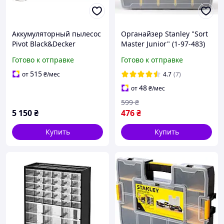
Аккумуляторный пылесос
Органайзер Stanley "Sort
Pivot Black&Decker
Master Junior" (1-97-483)
PV1820L
Готово к отправке
Готово к отправке
515
от
₴
/мес
4.7
(7)
48
от
₴
/мес
599
₴
5 150
₴
476
₴
Купить
Купить