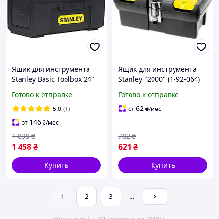
Ящик для инструмента
Ящик для инструмента
Stanley Basic Toolbox 24"
Stanley "2000" (1-92-064)
(1-79-218)
Готово к отправке
Готово к отправке
62
5.0
(1)
от
₴
/мес
146
от
₴
/мес
1 838
₴
782
₴
1 458
₴
621
₴
Купить
Купить
1
2
3
...
Показано 1 - 29 товаров из 2000+