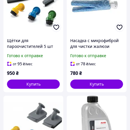
Щётки для
Насадка с микрофиброй
пароочистителей 5 шт
для чистки жалюзи
BLACK+DECKER FSMHBA
Black&Decker FSMHDW
Готово к отправке
Готово к отправке
95
78
от
₴
/мес
от
₴
/мес
950
₴
780
₴
Купить
Купить