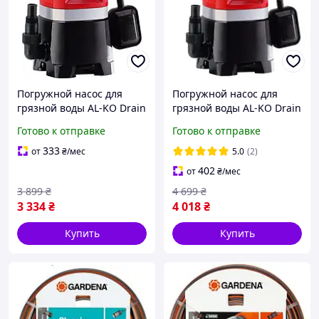
Погружной насос для
Погружной насос для
грязной воды AL-KO Drain
грязной воды AL-KO Drain
10000 Comfort (112825)
12000 Comfort (112826)
Готово к отправке
Готово к отправке
333
от
₴
/мес
5.0
(2)
402
от
₴
/мес
3 899
₴
4 699
₴
3 334
₴
4 018
₴
Купить
Купить