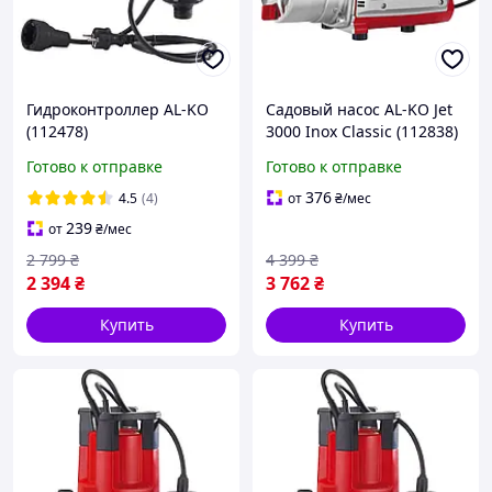
Гидроконтроллер AL-KO
Садовый насос AL-KO Jet
(112478)
3000 Inox Classic (112838)
Готово к отправке
Готово к отправке
376
4.5
(4)
от
₴
/мес
239
от
₴
/мес
2 799
₴
4 399
₴
2 394
₴
3 762
₴
Купить
Купить