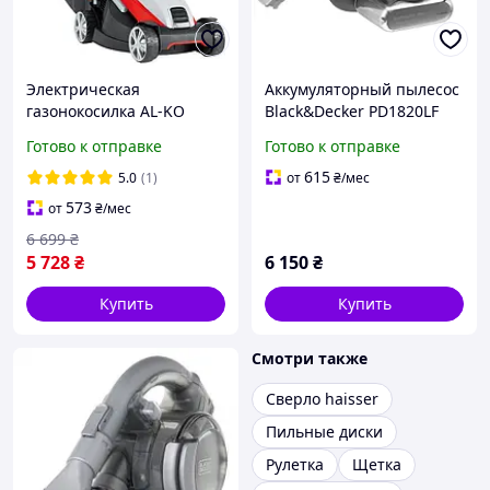
Электрическая
Аккумуляторный пылесос
газонокосилка AL-KO
Black&Decker PD1820LF
Classic 3.82 SE (112856)
Готово к отправке
Готово к отправке
615
5.0
(1)
от
₴
/мес
573
от
₴
/мес
6 699
₴
5 728
₴
6 150
₴
Купить
Купить
Смотри также
Сверло haisser
Пильные диски
Рулетка
Щетка