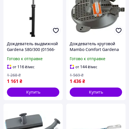
Дождеватель выдвижной
Дождеватель круговой
Gardena S80/300 (01566-
Mambo Comfort Gardena
29.000.00)
(02062-20.000.00)
Готово к отправке
Готово к отправке
116
144
от
₴
/мес
от
₴
/мес
1 268
₴
1 569
₴
1 161
₴
1 436
₴
Купить
Купить