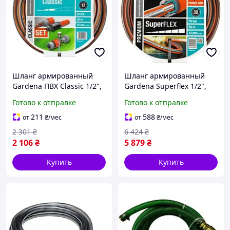
Шланг армированный
Шланг армированный
Gardena ПВХ Classic 1/2",
Gardena Superflex 1/2",
20м (комплект для
50м
Готово к отправке
Готово к отправке
полива)
211
588
от
₴
/мес
от
₴
/мес
2 301
₴
6 424
₴
2 106
₴
5 879
₴
Купить
Купить