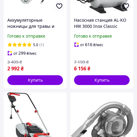
Аккумуляторные
Насосная станция AL-KO
ножницы для травы и
HW 3000 Inox Classic
кустарников AL-KO GS 7,2
(112846)
Готово к отправке
Готово к отправке
Li (113371)
616
5.0
(1)
от
₴
/мес
299
от
₴
/мес
3 499
₴
7 199
₴
2 992
₴
6 156
₴
Купить
Купить