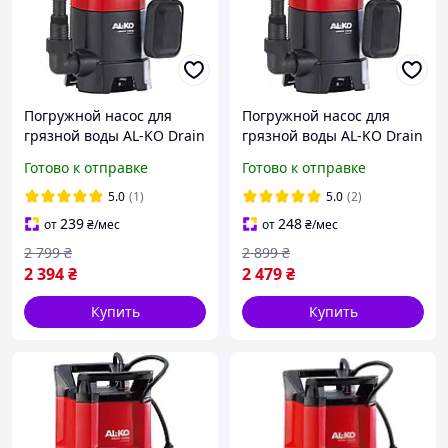
Погружной насос для
Погружной насос для
грязной воды AL-KO Drain
грязной воды AL-KO Drain
7000 Classic (112821)
7500 Classic (112822)
Готово к отправке
Готово к отправке
5.0
(1)
5.0
(2)
239
248
от
₴
/мес
от
₴
/мес
2 799
₴
2 899
₴
2 394
₴
2 479
₴
Купить
Купить