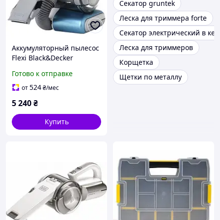
Секатор gruntek
Леска для триммера forte
Секатор электрический в кей
Леска для триммеров
Аккумуляторный пылесос
Flexi Black&Decker
Корщетка
PD1420LP
Готово к отправке
Щетки по металлу
524
от
₴
/мес
5 240
₴
Купить