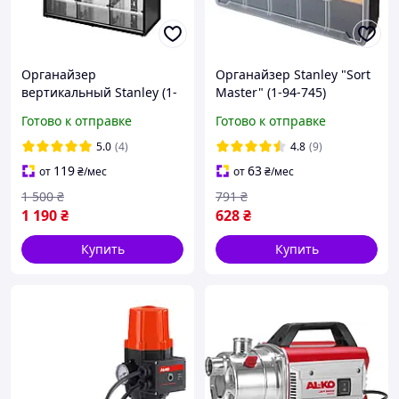
Органайзер
Органайзер Stanley "Sort
вертикальный Stanley (1-
Master" (1-94-745)
93-981)
Готово к отправке
Готово к отправке
5.0
(4)
4.8
(9)
119
63
от
₴
/мес
от
₴
/мес
1 500
₴
791
₴
1 190
₴
628
₴
Купить
Купить