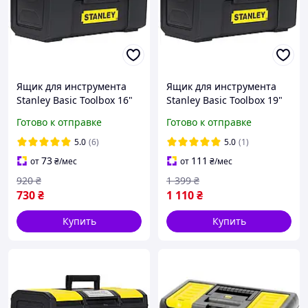
Ящик для инструмента
Ящик для инструмента
Stanley Basic Toolbox 16"
Stanley Basic Toolbox 19"
(1-79-216)
(1-79-217)
Готово к отправке
Готово к отправке
5.0
(6)
5.0
(1)
73
111
от
₴
/мес
от
₴
/мес
920
₴
1 399
₴
730
₴
1 110
₴
Купить
Купить