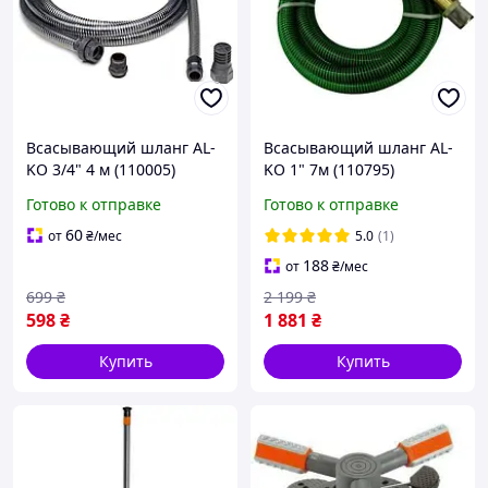
Всасывающий шланг AL-
Всасывающий шланг AL-
KO 3/4" 4 м (110005)
KO 1" 7м (110795)
Готово к отправке
Готово к отправке
60
от
₴
/мес
5.0
(1)
188
от
₴
/мес
699
₴
2 199
₴
598
₴
1 881
₴
Купить
Купить