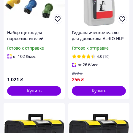
Набор щеток для
Гидравлическое масло
пароочистителей
для дровокола AL-KO HLP
Black&Decker FSMHKA
46 (112893)
Готово к отправке
Готово к отправке
102
от
₴
/мес
4.8
(10)
26
от
₴
/мес
299
₴
1 021
₴
256
₴
Купить
Купить