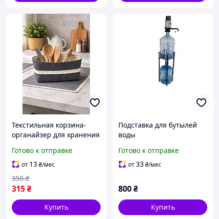
Текстильная корзина-
Подставка для бутылей
органайзер для хранения
воды
вещей, серый с кружевом
Готово к отправке
Готово к отправке
13
33
от
₴
/мес
от
₴
/мес
350
₴
315
₴
800
₴
Купить
Купить