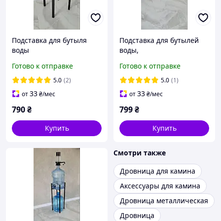
Подставка для бутыля
Подставка для бутылей
воды
воды,
Готово к отправке
Готово к отправке
5.0
(2)
5.0
(1)
33
33
от
₴
/мес
от
₴
/мес
790
₴
799
₴
Купить
Купить
Смотри также
Дровница для камина
Аксессуары для камина
Дровница металлическая
Дровница