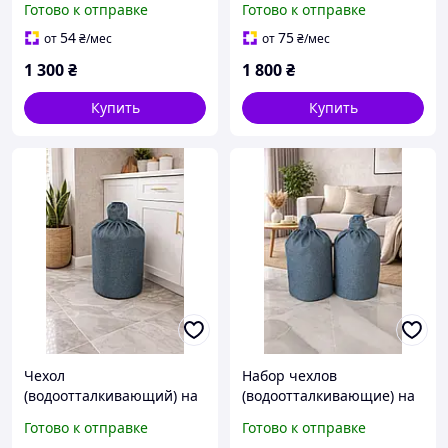
Готово к отправке
Готово к отправке
54
75
от
₴
/мес
от
₴
/мес
1 300
₴
1 800
₴
Купить
Купить
Чехол
Набор чехлов
(водоотталкивающий) на
(водоотталкивающие) на
бутле 19 л для воды
бутле 19 л для воды (2шт)
Готово к отправке
Готово к отправке