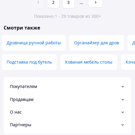
1
2
3
...
Показано 1 - 29 товаров из 300+
Смотри также
Дровница ручной работы
Органайзер для дров
Д
Подставка под бутель
Кованая мебель столы
Коче
Покупателям
Продавцам
О нас
Партнеры