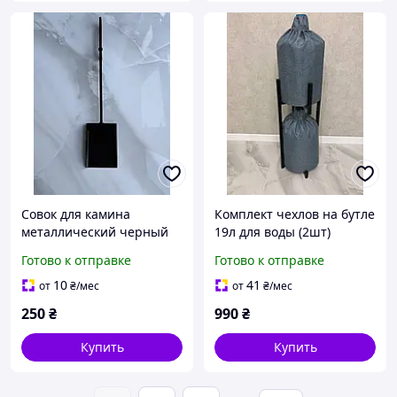
Совок для камина
Комплект чехлов на бутле
металлический черный
19л для воды (2шт)
52см
водоотталкивающие
Готово к отправке
Готово к отправке
10
41
от
₴
/мес
от
₴
/мес
250
₴
990
₴
Купить
Купить