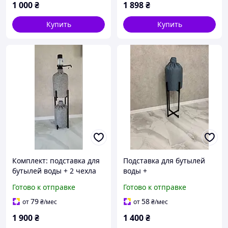
1 000
₴
1 898
₴
Купить
Купить
Комплект: подставка для
Подставка для бутылей
бутылей воды + 2 чехла
воды +
(серые) ( Н = 750мм)
водоотталкивающий
Готово к отправке
Готово к отправке
чехол ( Н = 750мм)
79
58
от
₴
/мес
от
₴
/мес
1 900
₴
1 400
₴