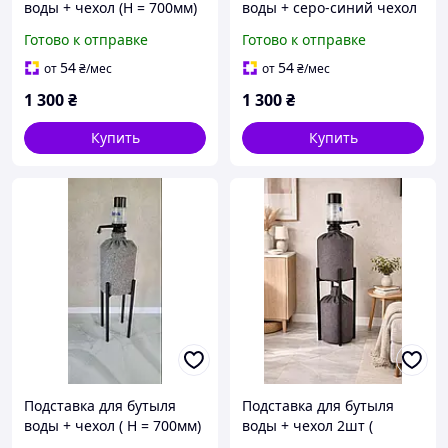
воды + чехол (Н = 700мм)
воды + серо-синий чехол
(Н = 600мм)
Готово к отправке
Готово к отправке
54
54
от
₴
/мес
от
₴
/мес
1 300
₴
1 300
₴
Купить
Купить
Подставка для бутыля
Подставка для бутыля
воды + чехол ( Н = 700мм)
воды + чехол 2шт (
Н=700мм)