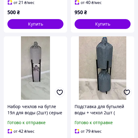
21
40
от
₴
/мес
от
₴
/мес
500
₴
950
₴
Купить
Купить
Набор чехлов на бутле
Подставка для бутылей
19л для воды (2шт) серые
воды + чехол 2шт (
Н=750мм)
Готово к отправке
Готово к отправке
42
79
от
₴
/мес
от
₴
/мес