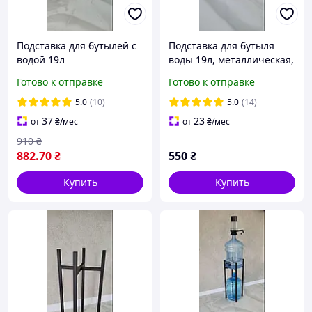
Подставка для бутылей с
Подставка для бутыля
водой 19л
воды 19л, металлическая,
Н = 40см
Готово к отправке
Готово к отправке
5.0
(10)
5.0
(14)
37
23
от
₴
/мес
от
₴
/мес
910
₴
882
.70
₴
550
₴
Купить
Купить