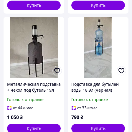
Купить
Купить
Металлическая подставка
Подставка для бутылей
+ чехол под бутель 19л
воды 18.9л (черная)
(40см)
Готово к отправке
Готово к отправке
44
33
от
₴
/мес
от
₴
/мес
1 050
₴
790
₴
Купить
Купить