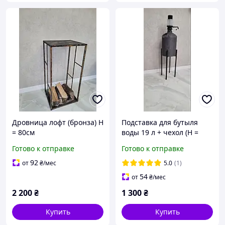
Дровница лофт (бронза) Н
Подставка для бутыля
= 80см
воды 19 л + чехол (Н =
600мм)
Готово к отправке
Готово к отправке
92
от
₴
/мес
5.0
(1)
54
от
₴
/мес
2 200
₴
1 300
₴
Купить
Купить