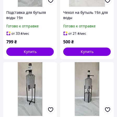
Подставка для бутыля
Чехол на бутыль 19л для
воды 19л
воды
Готово к отправке
Готово к отправке
33
21
от
₴
/мес
от
₴
/мес
799
₴
500
₴
Купить
Купить