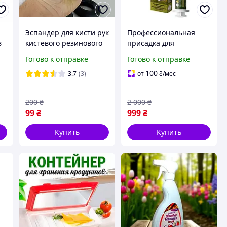
Эспандер для кисти рук
Профессиональная
в
кистевого резинового
присадка для
кольца Power Grip в
ТОПЛИВНОЙ
Готово к отправке
Готово к отправке
ка
ассортименте нагрузка
АППАРАТУРЫ
от 30 до 70 кг
ДИЗЕЛЬНЫХ
100
3.7
(3)
от
₴
/мес
ДВИГАТЕЛЕЙ ALSION
200
₴
2 000
₴
99
₴
999
₴
Купить
Купить