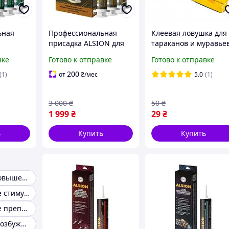
ьная
Профессиональная
Клеевая ловушка для
присадка ALSION для
тараканов и муравье
БЕНЗИНОВЫХ и LPG
"Капкан" 19х9 см,
вке
Готово к отправке
Готово к отправке
LSION
ДВИГАТЕЛЕЙ
липучка ловушка-хат
для тараканов для
200
(1)
от
₴
/мес
5.0
(1)
муравьев
3 000
₴
50
₴
1 999
₴
29
₴
ь
Купить
Купить
Капсулы для повышения потенции
Возбуждающие стимуляторы
Возбуждающие препарати
Натуральные возбуждающие препараты