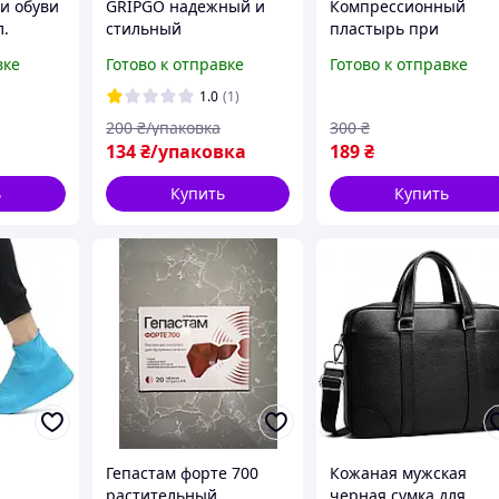
и обуви
GRIPGO надежный и
Компрессионный
л.
стильный
пластырь при
автомобильный
гинекомастии
вке
Готово к отправке
Готово к отправке
держатель мобильного
Turmericmax,
устройства Оригинал!
компрессный пласты
1.0
(1)
при гинекомастии
200
₴/упаковка
300
₴
134
₴/упаковка
189
₴
ь
Купить
Купить
Гепастам форте 700
Кожаная мужская
растительный
черная сумка для