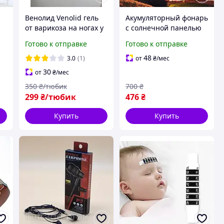
Венолид Venolid гель
Акумуляторный фонарь
от варикоза на ногах у
с солнечной панелью
t
женщин лекарства
FORLIFE FL3276+Solar, 2
Готово к отправке
Готово к отправке
мазь средство от
режима, 220 В
варикоза 50 мл
48
3.0
(1)
от
₴
/мес
оригинал до 07.25
30
от
₴
/мес
350
₴/тюбик
700
₴
299
₴/тюбик
476
₴
Купить
Купить