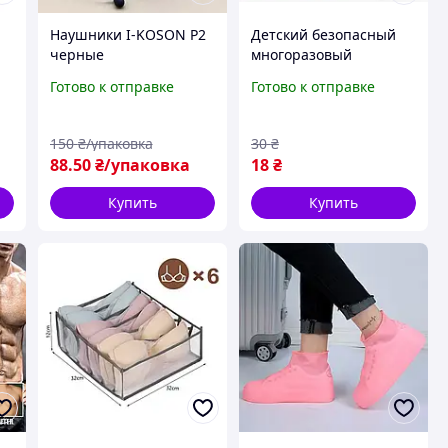
Наушники I-KOSON P2
Детский безопасный
черные
многоразовый
жидкокристаллический
Готово к отправке
Готово к отправке
термометр в форме
й
полоски на лоб
150
₴/упаковка
30
₴
88
.50
₴/упаковка
18
₴
Купить
Купить