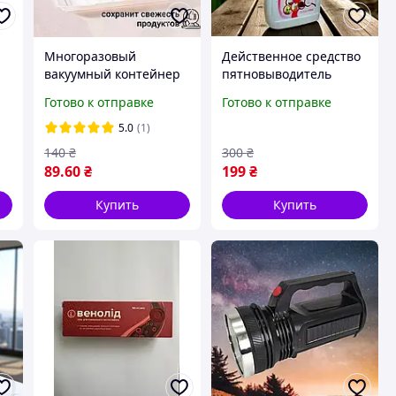
Многоразовый
Действенное средство
вакуумный контейнер
пятновыводитель
лоток VACUUM PLATES
Disuelve Manchas VIO
Готово к отправке
Готово к отправке
и
для хранения
LUX 500 мл
продуктов.
5.0
(1)
140
₴
300
₴
89
.60
₴
199
₴
Купить
Купить