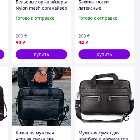
Бельевые органайзеры
Бахилы-носки
Nylon mesh органайзер
латексные
для бюстгалтеров 1 шт
водонепроницаемые
Готово к отправке
Готово к отправке
на 6 секций 32 см х 32
на обувь Розовый S
рь
см х 12 см
200
₴
200
₴
90
₴
94
₴
Купить
Купить
Кожаная мужская
Мужская сумка для
черная сумка для
ноутбука и документов