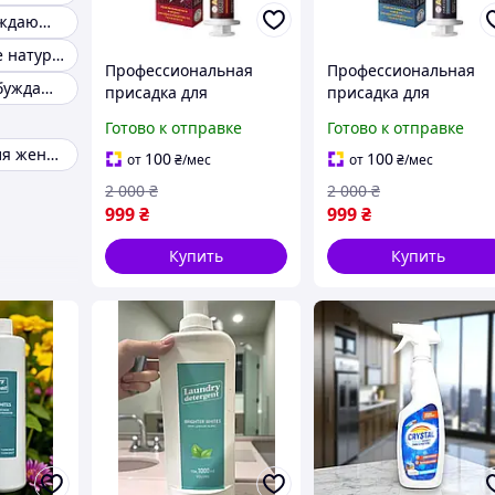
Мощное возбуждающее средство
Возбуждающие натуральные препараты для мужчин
Профессиональная
Профессиональная
Китайские возбуждающие пилюли для мужчин
присадка для
присадка для
ТОПЛИВНОЙ
ТРАНСМИССИЙ,
Готово к отправке
Готово к отправке
АППАРАТУРЫ
МЕХАНИЧЕСКИХ КПП 
Возбудитель для женщин
БЕНЗИНОВЫХ
РЕДУКТОРОВ ALSION
100
100
от
₴
/мес
от
₴
/мес
ДВИГАТЕЛЕЙ ALSION
2 000
₴
2 000
₴
оригинал
999
₴
999
₴
Купить
Купить