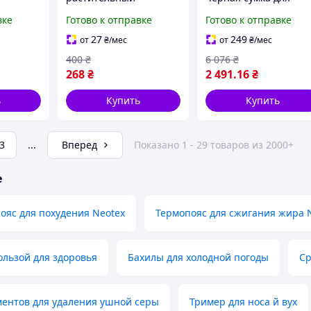
аемые
комплекс для печени
документов и ноутбук
вке
Готово к отправке
Готово к отправке
 S
20 капсул
SHVIGEL 21511
27
249
от
₴
/мес
от
₴
/мес
400
₴
6 076
₴
268
₴
2 491
.16
₴
ь
Купить
Купить
3
...
Вперед
Показано 1 - 29 товаров из 2000+
е
яс для похудения Neotex
Термопояс для сжигания жира 
ользой для здоровья
Бахилы для холодной погоды
Ср
ментов для удаления ушной серы
Тример для носа й вух