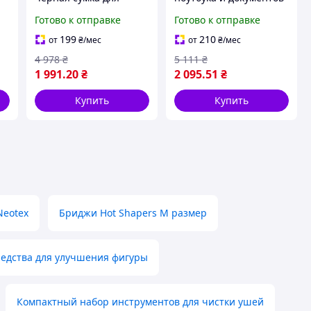
а
документов Tiding Bag
SK N8256 черная
Готово к отправке
Готово к отправке
143412
199
210
от
₴
/мес
от
₴
/мес
4 978
₴
5 111
₴
1 991
.20
₴
2 095
.51
₴
Купить
Купить
Neotex
Бриджи Hot Shapers M размер
едства для улучшения фигуры
Компактный набор инструментов для чистки ушей