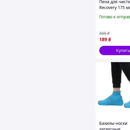
Пена для чистк
Recovery 175 м
Готово к отпра
300
₴
189
₴
Купит
Бахилы-носки
латексные