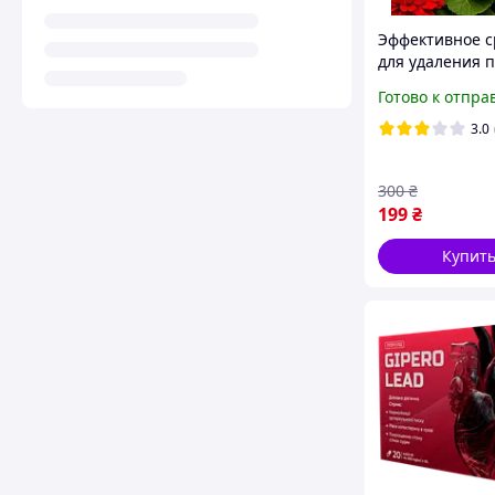
Эффективное с
для удаления 
laundry deterg
Готово к отпра
мл
3.0
300
₴
199
₴
Купит