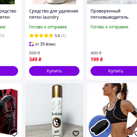
редство
Средство для удаления
Проверенный
пятен
пятен laundry
пятновыводитель
ent 500
detergent 1 л
Crystal Diamond Brigh
вке
Готово к отправке
Готово к отправке
Smacchiatore, 500 мл
(1)
5.0
(1)
35
от
₴
/мес
500
₴
400
₴
349
₴
199
₴
ь
Купить
Купить