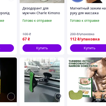
Дезодорант для
Магнитный зажим на
еролід
мужчин Charle Kimono
руку для массажа
препарат
75 мл Франция
акупунктурной точки
вке
Готово к отправке
Готово к отправке
LI4 от мигрени
стемы
Headache relief Сини
100
₴
200
₴/упаковка
67
₴
112
₴/упаковка
ь
Купить
Купить