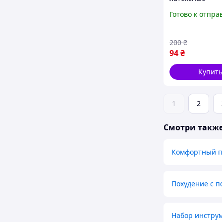
водонепрониц
Готово к отпра
на обувь Синие
200
₴
94
₴
Купит
1
2
Смотри такж
Комфортный по
Похудение с п
Набор инстру