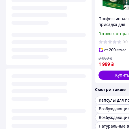
Профессионал
присадка для
ДИЗЕЛЬНЫХ
Готово к отпра
ДВИГАТЕЛЕЙ A
0.0
200
от
₴
/мес
3 000
₴
1 999
₴
Купит
Смотри также