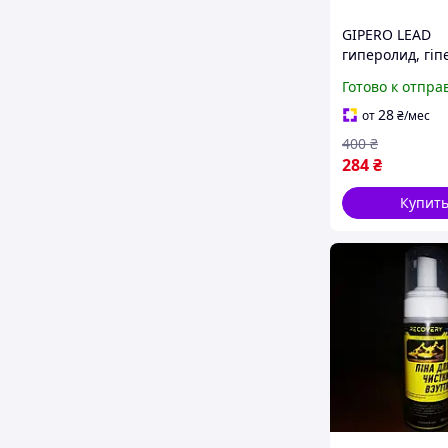
GIPERO LEAD
гиперолид, гіп
натуральный 
Готово к отпра
для сердечно-
сосудистой си
28
от
₴
/мес
400
₴
284
₴
Купит