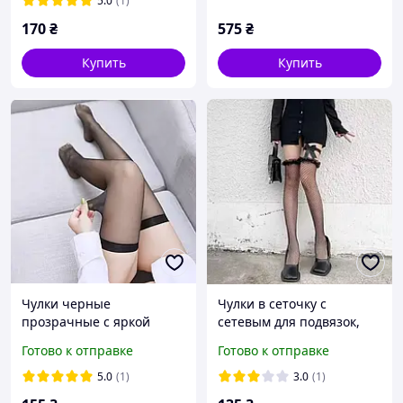
5.0
(1)
контроля
170
₴
575
₴
Купить
Купить
Чулки черные
Чулки в сеточку с
прозрачные с яркой
сетевым для подвязок,
черной шириной
чулки сетка
Готово к отправке
Готово к отправке
полоской универсальный
размер эротическое
5.0
(1)
3.0
(1)
белье