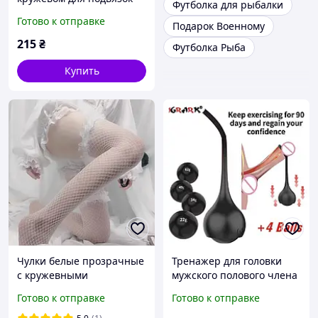
Футболка для рыбалки
Готово к отправке
Подарок Военному
215
₴
Футболка Рыба
Купить
Чулки белые прозрачные
Тренажер для головки
с кружевными
мужского полового члена
подвязками гладкие
набор утяжелителей для
Готово к отправке
Готово к отправке
универсальный размер
тренировки, повышения
половой выносливости и