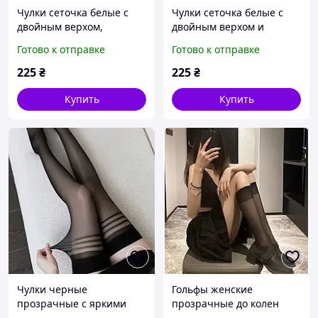
Чулки сеточка белые с
Чулки сеточка белые с
двойным верхом,
двойным верхом и
кружевной подвязкой и
кружевной подвязкой с
Готово к отправке
Готово к отправке
атласным бантиком,
атласным бантиком,
сексуальные чулки для
сексуальные чулки для
225
₴
225
₴
фотосессий
образов
Купить
Купить
Чулки черные
Гольфы женские
прозрачные с яркими
прозрачные до колен
тремя полосками под
черные ультратонкие