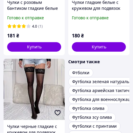
Чулки с розовым
Чулки гладкие белые с
бантиком гладкие белые
кружевом для подвязок
для ярких образов,
Готово к отправке
Готово к отправке
эластичные, элегантные,
соблазнительные
4.0
(1)
181
₴
180
₴
Купить
Купить
Смотри также
Фтболки
Футболка зеленая натуральн
Футболка армейская тактиче
Футболка для военнослужащ
Футболка олива
Футболка зсу олива
Футболки с принтами
Чулки черные гладкие с
кружевом для подвязок