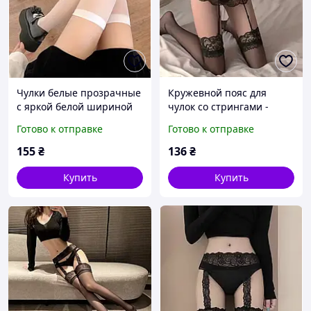
Чулки белые прозрачные
Кружевной пояс для
с яркой белой шириной
чулок со стрингами -
полоской универсальный
нежный комплект для
Готово к отправке
Готово к отправке
размер эротическое
соблазна
белье
155
₴
136
₴
Купить
Купить