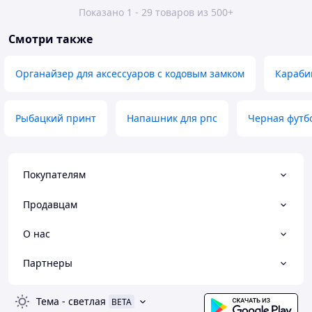
Показано 1 - 29 товаров из 500+
Смотри также
Органайзер для аксессуаров с кодовым замком
Караби
Рыбацкий принт
Напашник для рпс
Черная футб
Покупателям
Продавцам
О нас
Партнеры
Тема
-
светлая
BETA