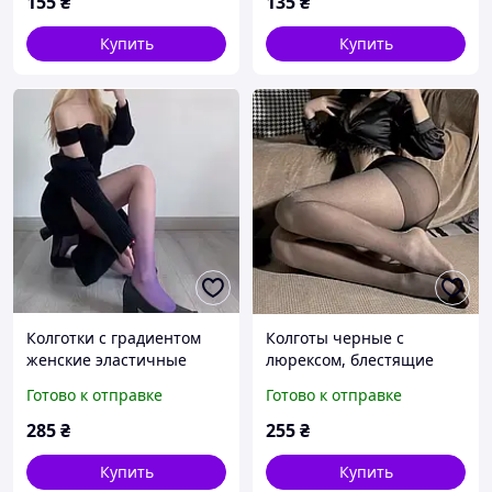
155
₴
135
₴
Купить
Купить
Колготки с градиентом
Колготы черные с
женские эластичные
люрексом, блестящие
фиолетовые, стильные
эластичные женские
Готово к отправке
Готово к отправке
фирменные колготки из
колготки с мерцающим
плотной и мягкой ткани,
эффектом, тонкие
285
₴
255
₴
универсальный размер
праздничные колготы
black с блеском
Купить
Купить