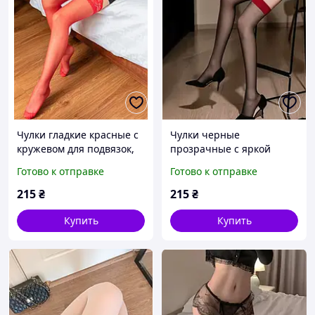
Чулки гладкие красные с
Чулки черные
кружевом для подвязок,
прозрачные с яркой
универсальный размер
красной подвязкой
Готово к отправке
Готово к отправке
универсальный размер
эротическое белье
215
₴
215
₴
Купить
Купить