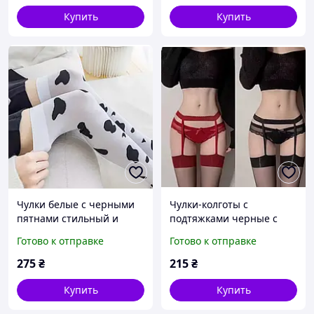
спортивный стиль
Купить
Купить
Чулки белые с черными
Чулки-колготы с
пятнами стильный и
подтяжками черные с
игровой дизайн,
красным поясом
Готово к отправке
Готово к отправке
универсальный размер
275
₴
215
₴
Купить
Купить