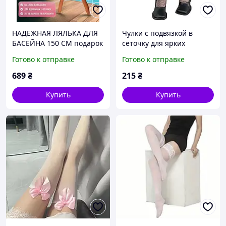
НАДЕЖНАЯ ЛЯЛЬКА ДЛЯ
Чулки с подвязкой в
БАСЕЙНА 150 СМ подарок
сеточку для ярких
с юмором
образов, эластичные,
Готово к отправке
Готово к отправке
элегантные,
соблазнительные
689
₴
215
₴
Купить
Купить