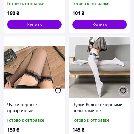
Готово к отправке
Готово к отправке
подвязку универсальный
эластичные носки в
размер, эротическое
корейском стиле
190
₴
101
₴
белье
Купить
Купить
Чулки черные
Чулки белые с черными
прозрачные с
полосками не
кружевными подвязками
прозрачные выше
Готово к отправке
Готово к отправке
гладкие универсальный
колена, эластичные,
размер
универсальный размер
150
₴
145
₴