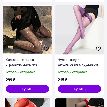
Колготы-сетка со
Чулки гладкие
стразами, женские
фиолетовые с кружевом
эластичные черные
для подвязок,
Готово к отправке
Готово к отправке
колготки-сетка с
универсальный размер
камушками, блестящие
299
₴
215
₴
вечерние колготы с
декоративными страза
Купить
Купить