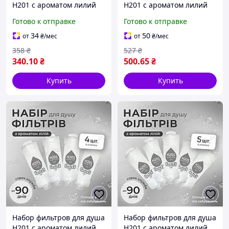
H201 с ароматом лилий
H201 с ароматом лилий
LILIES (2шт)
LILIES (3шт)
Готово к отправке
Готово к отправке
34
50
от
₴
/мес
от
₴
/мес
358
₴
527
₴
340
.10
₴
500
.65
₴
Купить
Купить
Набор фильтров для душа
Набор фильтров для душа
H201 с ароматом лилий
H201 с ароматом лилий