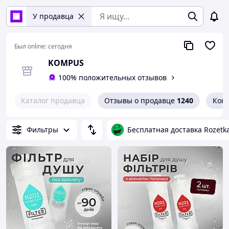
У продавца
Был online:
сегодня
KOMPUS
100% положительных отзывов
Каталог продавца
Отзывы о продавце
1240
Кон
Фильтры
Бесплатная доставка Rozetk