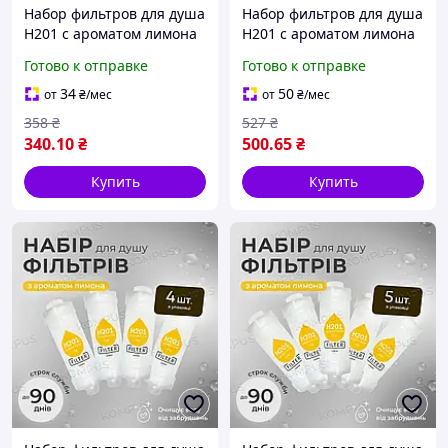
Набор фильтров для душа
Набор фильтров для душа
H201 с ароматом лимона
H201 с ароматом лимона
(2шт)
LEMON (3шт)
Готово к отправке
Готово к отправке
34
50
от
₴
/мес
от
₴
/мес
358
₴
527
₴
340
.10
₴
500
.65
₴
Купить
Купить