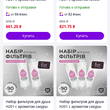
LILIES (4шт)
LILIES (5шт)
Готово к отправке
Готово к отправке
66
82
от
₴
/мес
от
₴
/мес
696
₴
865
₴
661
.20
₴
821
.75
₴
Купить
Купить
Набор фильтров для душа
Набор фильтров для душа
H201 с ароматом сакуры
H201 с ароматом сакуры