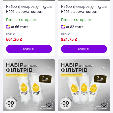
Набор фильтров для душа
Набор фильтров для душа
H201 с ароматом роз
H201 с ароматом роз
ROSE (4шт)
ROSE (5шт)
Готово к отправке
Готово к отправке
66
82
от
₴
/мес
от
₴
/мес
696
₴
865
₴
661
.20
₴
821
.75
₴
Купить
Купить