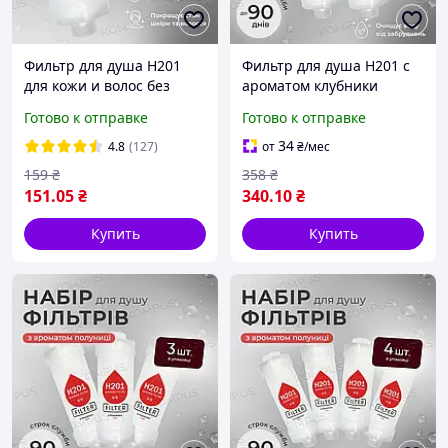
Фильтр для душа H201
Фильтр для душа H201 с
для кожи и волос без
ароматом клубники
аромата FRAGRANCEFREE
STRAWBERRY (2шт)
Готово к отправке
Готово к отправке
34
4.8
(127)
от
₴
/мес
159
₴
358
₴
151
.05
₴
340
.10
₴
Купить
Купить