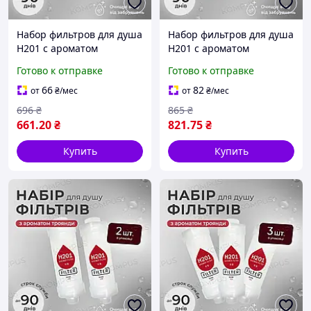
Набор фильтров для душа
Набор фильтров для душа
H201 с ароматом
H201 с ароматом
жасмина JASMINE
жасмина JASMINE
Готово к отправке
Готово к отправке
FLOWER (4шт)
FLOWER (5шт)
66
82
от
₴
/мес
от
₴
/мес
696
₴
865
₴
661
.20
₴
821
.75
₴
Купить
Купить