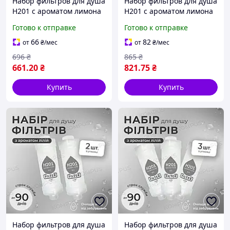
Набор фильтров для душа
Набор фильтров для душа
H201 с ароматом лимона
H201 с ароматом лимона
LEMON (4шт)
LEMON (5шт)
Готово к отправке
Готово к отправке
66
82
от
₴
/мес
от
₴
/мес
696
₴
865
₴
661
.20
₴
821
.75
₴
Купить
Купить
Набор фильтров для душа
Набор фильтров для душа