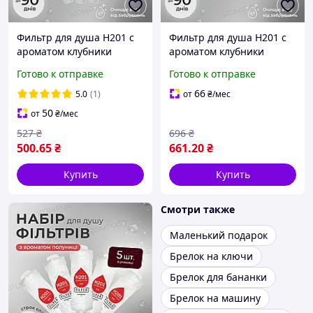
Фильтр для душа H201 с
Фильтр для душа H201 с
ароматом клубники
ароматом клубники
STRAWBERRY (3шт)
STRAWBERRY (4шт)
Готово к отправке
Готово к отправке
66
5.0
(1)
от
₴
/мес
50
от
₴
/мес
527
₴
696
₴
500
.65
₴
661
.20
₴
Купить
Купить
Смотри также
Маленький подарок
Брелок на ключи
Брелок для бананки
Брелок на машину