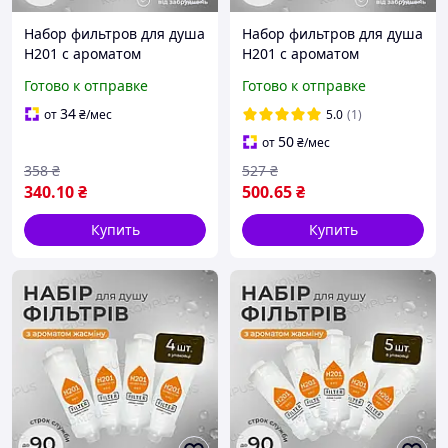
Набор фильтров для душа
Набор фильтров для душа
H201 с ароматом
H201 с ароматом
жасмина JASMINE
жасмина JASMINE
Готово к отправке
Готово к отправке
FLOWER (2шт)
FLOWER (3шт)
34
от
₴
/мес
5.0
(1)
50
от
₴
/мес
358
₴
527
₴
340
.10
₴
500
.65
₴
Купить
Купить