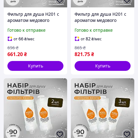
Фильтр для душа H201 с
Фильтр для душа H201 с
ароматом медового
ароматом медового
персика HONEY PEACH
персика HONEY PEACH
Готово к отправке
Готово к отправке
(4шт)
(5шт)
66
82
от
₴
/мес
от
₴
/мес
696
₴
865
₴
661
.20
₴
821
.75
₴
Купить
Купить