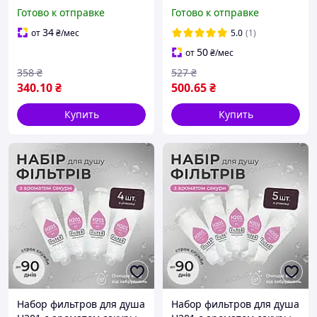
CHERRY BLOSSOMS (2шт)
CHERRY BLOSSOMS (3шт)
Готово к отправке
Готово к отправке
34
от
₴
/мес
5.0
(1)
50
от
₴
/мес
358
₴
527
₴
340
.10
₴
500
.65
₴
Купить
Купить
Набор фильтров для душа
Набор фильтров для душа