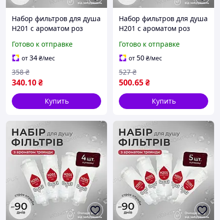
Набор фильтров для душа
Набор фильтров для душа
H201 с ароматом роз
H201 с ароматом роз
ROSE (2шт)
ROSE (3шт)
Готово к отправке
Готово к отправке
34
50
от
₴
/мес
от
₴
/мес
358
₴
527
₴
340
.10
₴
500
.65
₴
Купить
Купить