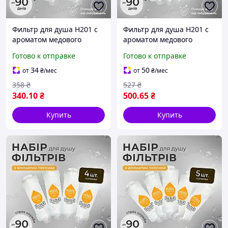
Фильтр для душа H201 с
Фильтр для душа H201 с
ароматом медового
ароматом медового
персика HONEY PEACH
персика HONEY PEACH
Готово к отправке
Готово к отправке
(2шт)
(3шт)
34
50
от
₴
/мес
от
₴
/мес
358
₴
527
₴
340
.10
₴
500
.65
₴
Купить
Купить