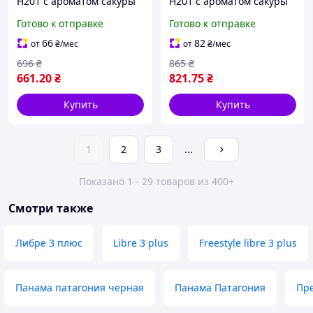
H201 с ароматом сакуры
H201 с ароматом сакуры
CHERRY BLOSSOMS (4шт)
CHERRY BLOSSOMS (5шт)
Готово к отправке
Готово к отправке
66
82
от
₴
/мес
от
₴
/мес
696
₴
865
₴
661
.20
₴
821
.75
₴
Купить
Купить
1
2
3
...
Показано 1 - 29 товаров из 400+
Смотри также
Либре 3 плюс
Libre 3 plus
Freestyle libre 3 plus
Панама патагония черная
Панама Патагония
Пр