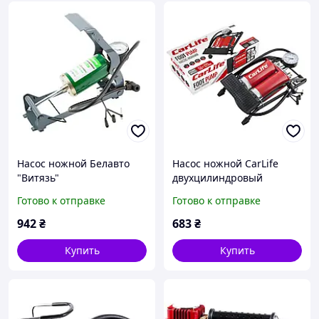
Насос ножной Белавто
Насос ножной CarLife
"Витязь"
двухцилиндровый
55ммx120мм
Готово к отправке
Готово к отправке
942
₴
683
₴
Купить
Купить