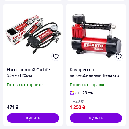
Насос ножной CarLife
Компрессор
55ммx120мм
автомобильный Белавто
Спутник 7Атм 32л/мин
Готово к отправке
Готово к отправке
150Вт
125
от
₴
/мес
1 420
₴
471
₴
1 250
₴
Купить
Купить