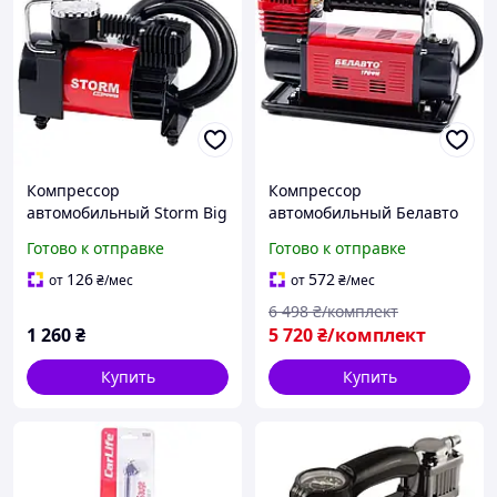
Компрессор
Компрессор
автомобильный Storm Big
автомобильный Белавто
Power Autostop 10Атм
Трофи 10Атм 160л/мин
Готово к отправке
Готово к отправке
37л/мин 170Вт
600Вт
126
572
от
₴
/мес
от
₴
/мес
6 498
₴/комплект
1 260
₴
5 720
₴/комплект
Купить
Купить