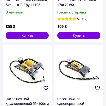
Белавто Тайфун 110Вт
170х70х90
3.2кПа от прикуривателя
В наличии
Готово к отправке
с LED-фонарем
5.0
(17)
855
₴
109
₴
Купить
Купить
Насос ножной
Насос ножной
двухпоршневой 55х100мм
однопоршневой