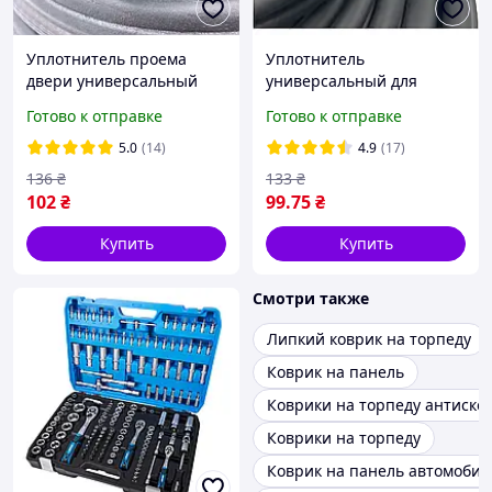
Уплотнитель проема
Уплотнитель
двери универсальный
универсальный для
AUTOELASTIKA, 1 метр.
проёма двери, 1 метр.
Готово к отправке
Готово к отправке
5.0
(14)
4.9
(17)
136
₴
133
₴
102
₴
99
.75
₴
Купить
Купить
Смотри также
Липкий коврик на торпеду
Коврик на панель
Коврики на торпеду антиск
Коврики на торпеду
Коврик на панель автомобил