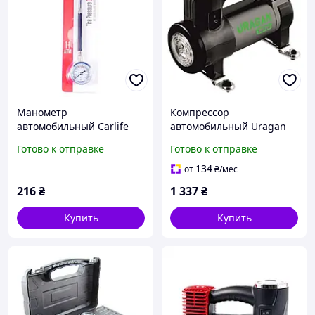
Манометр
Компрессор
автомобильный Carlife
автомобильный Uragan
TG581
7Атм 35л/мин 150Вт с
Готово к отправке
Готово к отправке
LED-фонарем
134
от
₴
/мес
216
₴
1 337
₴
Купить
Купить