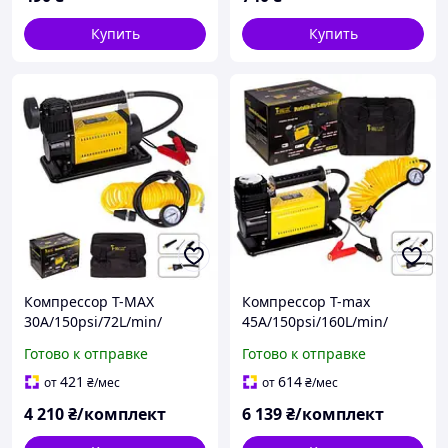
Купить
Купить
Компрессор T-MAX
Компрессор T-max
30A/150psi/72L/min/
45A/150psi/160L/min/
клеммы/шланг
клеммы/шланг
Готово к отправке
Готово к отправке
421
614
от
₴
/мес
от
₴
/мес
4 210
₴/комплект
6 139
₴/комплект