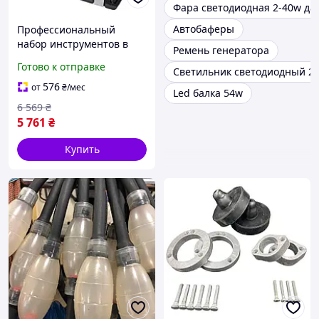
Фара светодиодная 2-40w да
Автобаферы
Профессиональный
набор инструментов в
Ремень генератора
кейсе Molder 1/2", 1/4",
Готово к отправке
Светильник светодиодный 27
3/8" 72Т, CR-V, 151ед.
576
от
₴
/мес
Led балка 54w
6 569
₴
5 761
₴
Купить