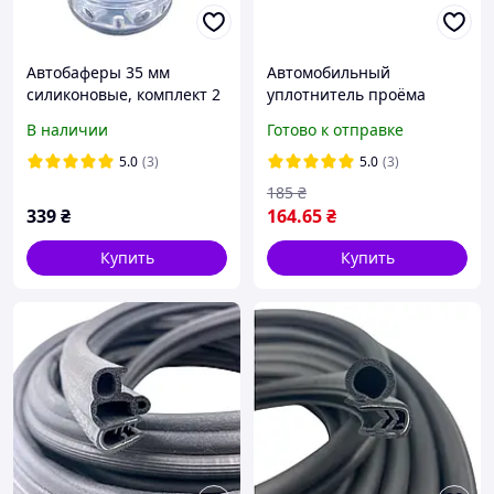
Автобаферы 35 мм
Автомобильный
силиконовые, комплект 2
уплотнитель проёма
шт.
двери универсальный, 1
В наличии
Готово к отправке
метр.
5.0
(3)
5.0
(3)
185
₴
339
₴
164
.65
₴
Купить
Купить