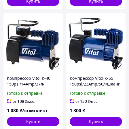
Купить
Купить
Компрессор Vitol К-40
Компрессор Vitol К-55
150psi/14Amp/37л/
150psi/23Amp/50л/шланг
прикуриватель
5,0м с дефлятором/
Готово к отправке
Готово к отправке
клеммы
108
130
от
₴
/мес
от
₴
/мес
1 080
₴/комплект
1 300
₴
Купить
Купить