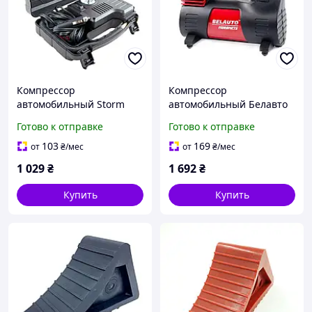
Компрессор
Компрессор
автомобильный Storm
автомобильный Белавто
Compact Power 7Атм 15л/
Муромец 10Атм 40л/хв
Готово к отправке
Готово к отправке
мин 60Вт
170Вт
103
169
от
₴
/мес
от
₴
/мес
1 029
₴
1 692
₴
Купить
Купить