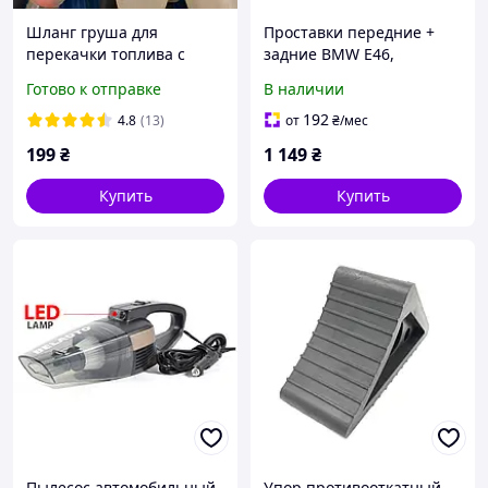
Шланг груша для
Проставки передние +
перекачки топлива с
задние BMW E46,
клапанном 2м
комплект 6 шт.
Готово к отправке
В наличии
192
4.8
(13)
от
₴
/мес
199
₴
1 149
₴
Купить
Купить
Пылесос автомобильный
Упор противооткатный