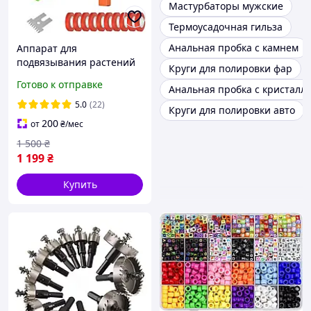
Мастурбаторы мужские
Термоусадочная гильза
Анальная пробка с камнем
Аппарат для
подвязывания растений
Круги для полировки фар
тапенер для подвязки
Готово к отправке
Анальная пробка с кристалл
степлер садовый для
подвязки степлер для
5.0
(22)
Круги для полировки авто
огорода
200
от
₴
/мес
1 500
₴
1 199
₴
Купить