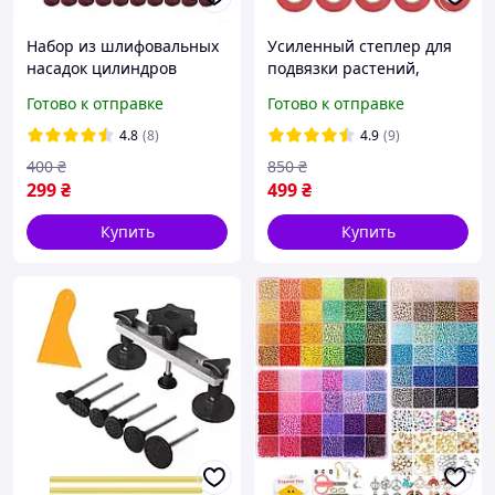
Набор из шлифовальных
Усиленный степлер для
насадок цилиндров
подвязки растений,
шлифовальный цилиндр
винограда, овощей
Готово к отправке
Готово к отправке
Наждачный цилиндр
Tapetool + скобы 10000 шт
+ лента 5 рулонов
4.8
(8)
4.9
(9)
400
₴
850
₴
299
₴
499
₴
Купить
Купить