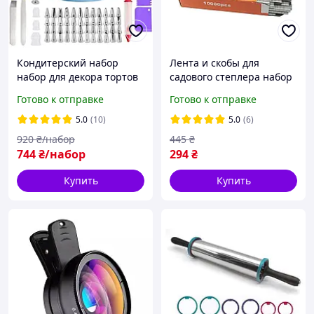
Кондитерский набор
Лента и скобы для
набор для декора тортов
садового степлера набор
насадки для крема для
20 рулонов ленты и 10000
Готово к отправке
Готово к отправке
украшения тортов кексов
скоб
106 шт
5.0
(10)
5.0
(6)
920
₴/набор
445
₴
744
₴/набор
294
₴
Купить
Купить