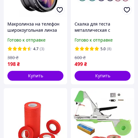
Макролинза на телефон
Скалка для теста
широкоугольная линза
металлическая с
для телефона объектив
вращающимися ручками
Готово к отправке
Готово к отправке
на телефон 2 в 1
и регулировкой толщины
раскатки 48 см
4.7
(3)
5.0
(8)
380
₴
600
₴
198
₴
499
₴
Купить
Купить