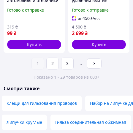
автомобиля и отбойники
удаления вмятин
для рихтовки вмятин авто
автомобиля без
Готово к отправке
Готово к отправке
Super pdr
повреждения покрытия,
86 предметов
450
от
₴
/мес
319
₴
4 500
₴
99
₴
2 699
₴
Купить
Купить
1
2
3
...
Показано 1 - 29 товаров из 600+
Смотри также
Клещи для гильзования проводов
Набор на липучке дл
Липучки круглые
Гильза соединительная обжимная