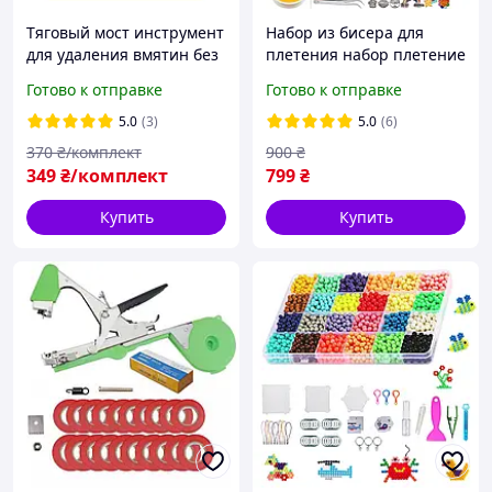
Тяговый мост инструмент
Набор из бисера для
для удаления вмятин без
плетения набор плетение
покраски инструмент для
из бисера набор для
Готово к отправке
Готово к отправке
рихтовки 10 единиц
плетения бисером 43200
шт
5.0
(3)
5.0
(6)
370
₴/комплект
900
₴
349
₴/комплект
799
₴
Купить
Купить