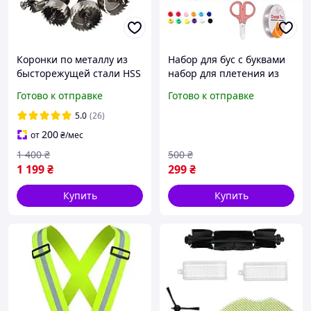
Коронки по металлу из
Набор для бус с буквами
бысторежущей стали HSS
набор для плетения из
16, 18, 20, 22, 25, 26, 28,
бусин наборы бусин для
Готово к отправке
Готово к отправке
30, 35, 40, 45, 50, 53 мм
браслетов наборы бусин
(13 штук)
720 шт
5.0
(26)
200
от
₴
/мес
1 400
₴
500
₴
1 199
₴
299
₴
Купить
Купить