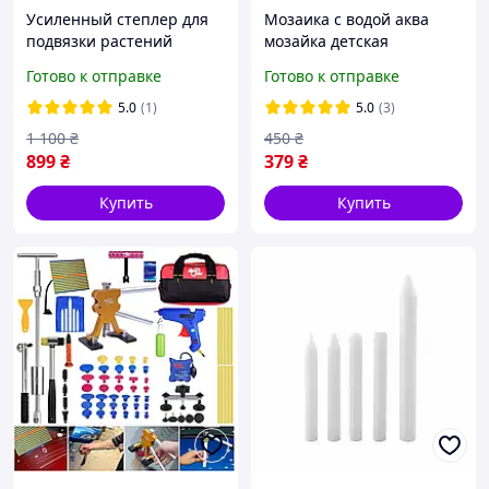
Усиленный степлер для
Mозаика с водой аква
подвязки растений
мозайка детская
винограда овощей
аквамозайка водная
Готово к отправке
Готово к отправке
цветов Tapetool + 10000
мозаика аквамозаика
скоб + 20 рулонов ленты
aquabeads 2400 шт
5.0
(1)
5.0
(3)
1 100
₴
450
₴
899
₴
379
₴
Купить
Купить