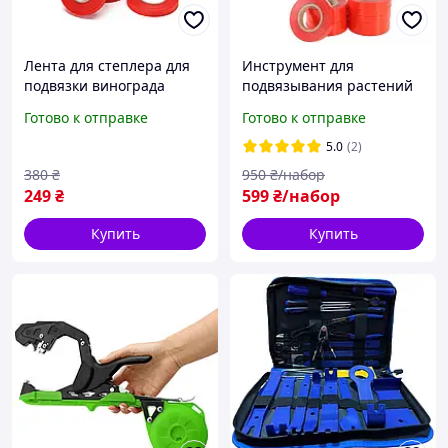
Лента для степлера для
Инструмент для
подвязки винограда
подвязывания растений
лента подвязочная для
степлер для подвязки
Готово к отправке
Готово к отправке
степлера 20 шт 20 м
подвязочный пистолет
лента 10 рулонов скобы
5.0
(2)
10000 шт
380
₴
950
₴/набор
249
₴
599
₴/набор
Купить
Купить