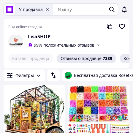
У продавца
Был online:
сегодня
LisaSHOP
99% положительных отзывов
Каталог продавца
Отзывы о продавце
7389
Кон
Фильтры
Бесплатная доставка Rozetk