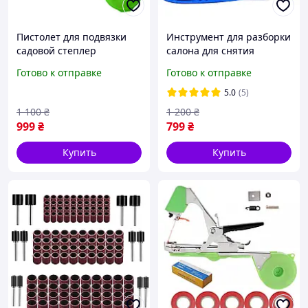
Пистолет для подвязки
Инструмент для разборки
садовой степлер
салона для снятия
подвязчик кустов
обшивки в чехле 38
Готово к отправке
Готово к отправке
тапенер садовый
предметов
усиленый
5.0
(5)
1 100
₴
1 200
₴
999
₴
799
₴
Купить
Купить