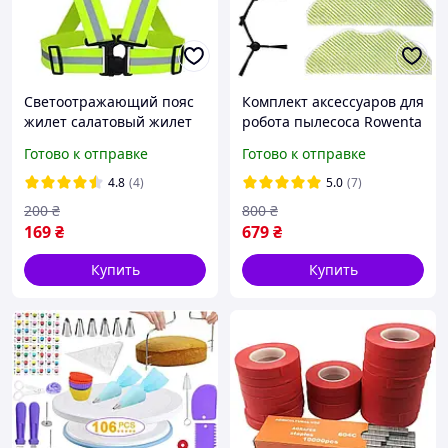
Светоотражающий пояс
Комплект аксессуаров для
жилет салатовый жилет
робота пылесоса Rowenta
сигнальный дорожный
Tefal X-PLORER серии 75S
Готово к отправке
Готово к отправке
оверсайз
75S+ RR8567WH
RR8575WH RR8577WH
4.8
(4)
5.0
(7)
200
₴
800
₴
169
₴
679
₴
Купить
Купить