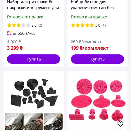
Набор для рихтовки без
Набор битков для
покраски инструмент для
удаления вмятин без
выравнивания вмятин
покраски автомобиля
Готово к отправке
Готово к отправке
Super PDR 76 предметов
керн нокдаун 5 штук
3.0
(2)
5.0
(1)
550
от
₴
/мес
4 000
₴
269
₴/комплект
3 299
₴
199
₴/комплект
Купить
Купить