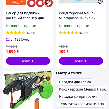
Набор для подвязки
Кондитерский мешок
растений тапенер для
многоразовый очень
подвязки растений
большой силиконовый
Готово к отправке
Готово к отправке
прибор для
XXL 50 см
подвязывания растений
4.9
(8)
5.0
(2)
183
от
₴
/мес
1 400
₴
130
₴
1 099
₴
109
₴
Купить
Купить
Смотри также
Насадки для крема
Кондитерские Мешки Насадк
Насадки кондитерские
Термоусаживаемая гильза