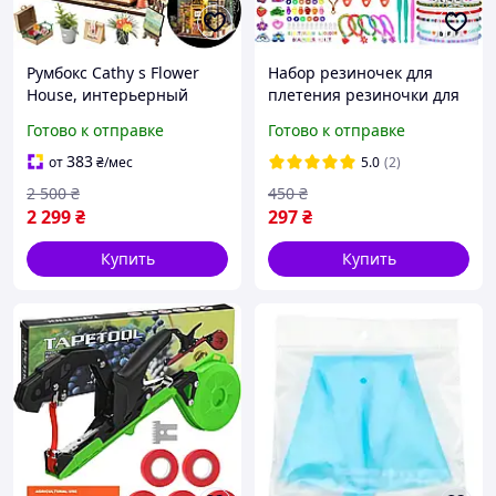
Румбокс Cathy s Flower
Набор резиночек для
House, интерьерный
плетения резиночки для
конструктор Rolife
плетения набор для
Готово к отправке
Готово к отправке
плетения браслетов из
резиночек 2500 шт 32
383
от
₴
/мес
5.0
(2)
цвета
2 500
₴
450
₴
2 299
₴
297
₴
Купить
Купить