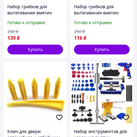
Набор грибков для
Набор грибков для
вытягивания вмятин
вытягивания вмятин
Super pdr 12 штук
Super pdr 10 единиц
Готово к отправке
Готово к отправке
250
₴
250
₴
139
₴
116
₴
Купить
Купить
Клин для двери
Набор инструментов для