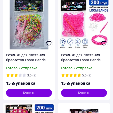
Резинки для плетения
Резинки для плетения
браслетов Loom Bands
браслетов Loom Bands
200 шт полосатые
200 шт розовые с
Готово к отправке
Готово к отправке
разноцветные с крючком
крючком и S-клипсами
и S-клипсами
3.0
(2)
5.0
(2)
15
₴/упаковка
15
₴/упаковка
Купить
Купить