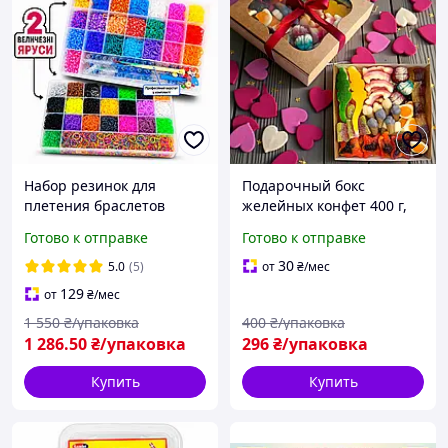
Набор резинок для
Подарочный бокс
плетения браслетов
желейных конфет 400 г,
15600 шт Loom Bands,
мини набор фигурного
Готово к отправке
Готово к отправке
гигантский
жевательного мармелада
двухуровневый набор
ассорти в коробке с
30
5.0
(5)
от
₴
/мес
резинок со станком
окном
129
от
₴
/мес
1 550
₴/упаковка
400
₴/упаковка
1 286
.50
₴/упаковка
296
₴/упаковка
Купить
Купить