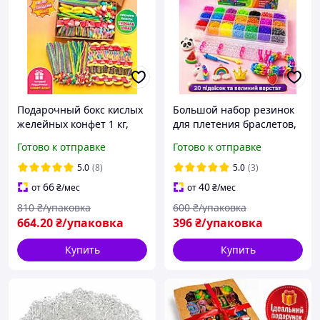
Подарочный бокс кислых
Большой набор резинок
желейных конфет 1 кг,
для плетения браслетов,
большой набор кисло-
кейс 6300 шт
Готово к отправке
Готово к отправке
сладкого жевательного
мармелада микс в
5.0
(8)
5.0
(3)
коробке
66
40
от
₴
/мес
от
₴
/мес
810
₴/упаковка
600
₴/упаковка
664
.20
₴/упаковка
396
₴/упаковка
Купить
Купить