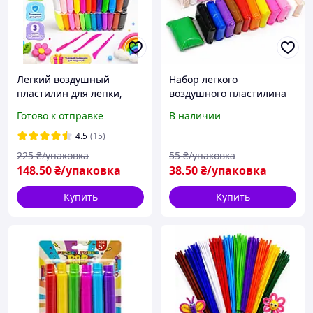
Легкий воздушный
Набор легкого
пластилин для лепки,
воздушного пластилина
набор 36 цветов
Гигант 12 цветов 160 г в
Готово к отправке
В наличии
зип-пакетах, суперлегкий
застывающий моделин
4.5
(15)
для творчества
225
₴/упаковка
55
₴/упаковка
148
.50
₴/упаковка
38
.50
₴/упаковка
Купить
Купить