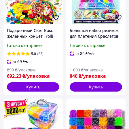
Подарочный Свет Бокс
Большой набор резинок
желейных конфет Trolli
для плетения браслетов,
ассорти 1 кг, большой
кейс 5000 шт
Готово к отправке
Готово к отправке
сладкий набор
жевательного мармелада
84
5.0
(23)
от
₴
/мес
Тролли
69
от
₴
/мес
899
₴/упаковка
1 000
₴/упаковка
692
.23
₴/упаковка
840
₴/упаковка
Купить
Купить