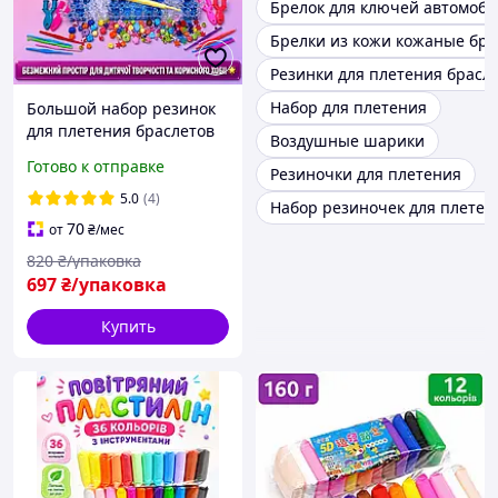
Брелок для ключей автомоби
Брелки из кожи кожаные бре
Резинки для плетения брасл
Набор для плетения
Большой набор резинок
для плетения браслетов
Воздушные шарики
Loom Bands 8400 шт,
Готово к отправке
Резиночки для плетения
кейс-органайзер со
станком и бусинами
5.0
(4)
Набор резиночек для плетен
70
от
₴
/мес
820
₴/упаковка
697
₴/упаковка
Купить