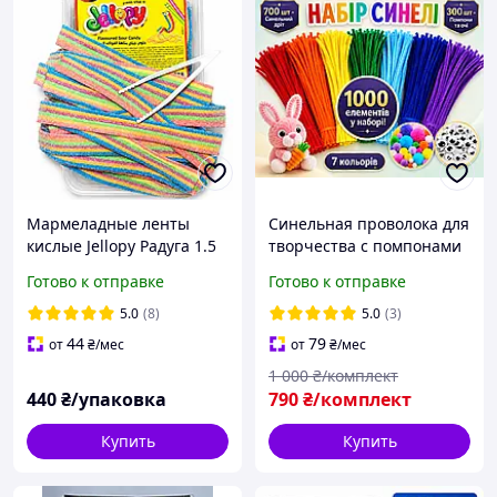
Мармеладные ленты
Синельная проволока для
кислые Jellopy Радуга 1.5
творчества с помпонами
кг, желейные пластинки-
и глазками 1000 шт,
Готово к отправке
Готово к отправке
ремешки Saadet в
большой набор
коробке микс
пушистые палочки
5.0
(8)
5.0
(3)
шенил для поделок микс
44
79
от
₴
/мес
от
₴
/мес
1 000
₴/комплект
440
₴/упаковка
790
₴/комплект
Купить
Купить