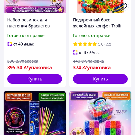
Набор резинок для
Подарочный бокс
плетения браслетов
желейных конфет Trolli
Rainbow Loom, кейс 4200
ассорти 500 г, набор
Готово к отправке
Готово к отправке
шт
жевательного мармелада
в коробке
40
от
₴
/мес
5.0
(22)
37
от
₴
/мес
590
₴/упаковка
440
₴/упаковка
395
.30
₴/упаковка
374
₴/упаковка
Купить
Купить