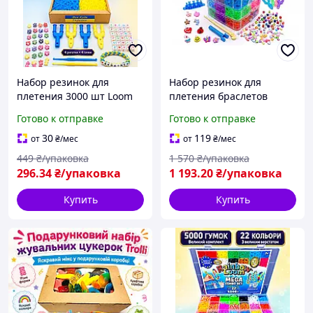
Набор резинок для
Набор резинок для
плетения 3000 шт Loom
плетения браслетов
Bands патриотический -
15000 шт Loom Bands,
Готово к отправке
Готово к отправке
желто синий комплект с
мега набор 5 ярусов в
крючками и бусинами
кейсе-башне со станком,
30
119
от
₴
/мес
от
₴
/мес
крючками и бусинами
449
₴/упаковка
1 570
₴/упаковка
296
.34
₴/упаковка
1 193
.20
₴/упаковка
Купить
Купить