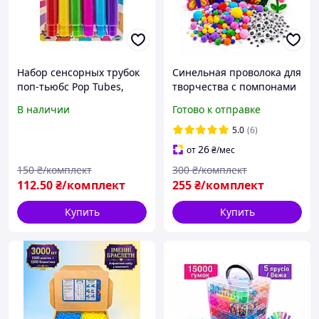
Набор сенсорных трубок
Синельная проволока для
поп-тьюбс Pop Tubes,
творчества с помпонами
комплект 6 шт по 12 см,
и глазками 100 шт,
В наличии
Готово к отправке
гофрированная игрушка-
пушистые палочки
антистресс для детей
шенил для поделок микс
5.0
(6)
26
от
₴
/мес
150
₴/комплект
300
₴/комплект
112
.50
₴/комплект
255
₴/комплект
Купить
Купить