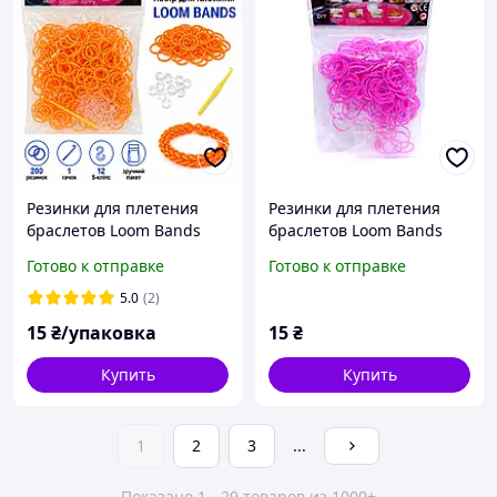
Резинки для плетения
Резинки для плетения
браслетов Loom Bands
браслетов Loom Bands
200 шт оранжевые с
200 шт розово-фиолето с
Готово к отправке
Готово к отправке
крючком и S-клипсами
крючком и S-клипсами
5.0
(2)
15
₴/упаковка
15
₴
Купить
Купить
1
2
3
...
Показано 1 - 29 товаров из 1000+