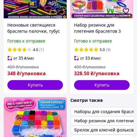
Неоновые светящиеся
Набор резинок для
браслеты палочки, тубус
плетения браслетов 3
микс 100 шт
яруса 4200 шт, большой
Готово к отправке
Готово к отправке
трехэтажный кейс
органайзер со станком и
4.0
(1)
5.0
(9)
крючками
35
33
от
₴
/мес
от
₴
/мес
400
₴/упаковка
450
₴/упаковка
348
₴/упаковка
328
.50
₴/упаковка
Купить
Купить
Смотри также
Наборы для создания брасле
Набор резинок для плетения
Брелок для ключей фольксва