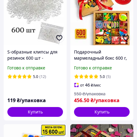
S-образные клипсы для
Подарочный
резинок 600 шт -
мармеладный бокс 600 г,
застежки для плетения
сладкий набор желейных
Готово к отправке
Готово к отправке
браслетов Loom Bands
конфет в крафтовой
прозрачные
коробке с окном
5.0
(12)
5.0
(5)
46
от
₴
/мес
550
₴/упаковка
119
₴/упаковка
456
.50
₴/упаковка
Купить
Купить