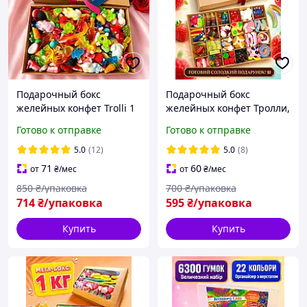
Подарочный бокс
Подарочный бокс
желейных конфет Trolli 1
желейных конфет Тролли,
кг, большой набор
набор 800 г
Готово к отправке
Готово к отправке
немецкого жевательного
мармелада в крафтовой
5.0
(12)
5.0
(8)
коробке
71
60
от
₴
/мес
от
₴
/мес
850
₴/упаковка
700
₴/упаковка
714
₴/упаковка
595
₴/упаковка
Купить
Купить