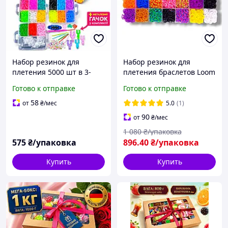
Набор резинок для
Набор резинок для
плетения 5000 шт в 3-
плетения браслетов Loom
ярусном кейсе +
Bands 12000 шт 28 цветов
Готово к отправке
Готово к отправке
МЕТАЛЛИЧЕСКИЙ
кейс с крючками и
крючок, большой
рогаткой
58
от
₴
/мес
5.0
(1)
комплект Loom Bands с
90
от
₴
/мес
бусинами
1 080
₴/упаковка
575
₴/упаковка
896
.40
₴/упаковка
Купить
Купить