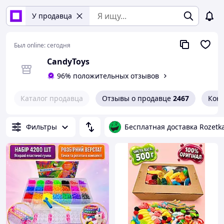
У продавца
Был online:
сегодня
CandyToys
96% положительных отзывов
Каталог продавца
Отзывы о продавце
2467
Кон
Фильтры
Бесплатная доставка Rozetk