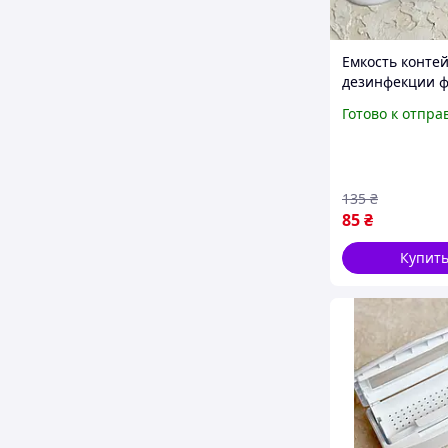
Емкость конте
дезинфекции 
Готово к отпра
135
₴
85
₴
Купит