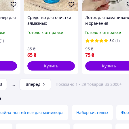
йнер для
Средство для очистки
Лоток для замачиван
алмазных
и хранения
инструментов Диасол
инструментов L (21см
вке
Готово к отправке
Готово к отправке
(Diasol), 125 мл
(1)
5.0
(1)
85
₴
95
₴
65
₴
75
₴
ь
Купить
Купить
3
...
Вперед
Показано 1 - 29 товаров из 2000+
е
зайна ногтей все для маникюра
Набор кистевых
Фор