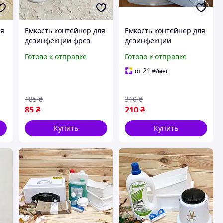
ля
Емкость контейнер для
Емкость контейнер для
дезинфекции фрез
дезинфекции
инструментов
Готово к отправке
Готово к отправке
(большой)
21
от
₴
/мес
185
₴
310
₴
85
₴
210
₴
Купить
Купить