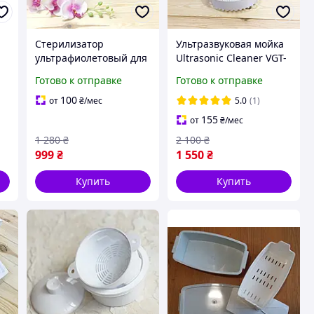
Стерилизатор
Ультразвуковая мойка
ультрафиолетовый для
Ultrasonic Cleaner VGT-
инструментов Germix
1000
Готово к отправке
Готово к отправке
100
от
₴
/мес
5.0
(1)
155
от
₴
/мес
1 280
₴
2 100
₴
999
₴
1 550
₴
Купить
Купить