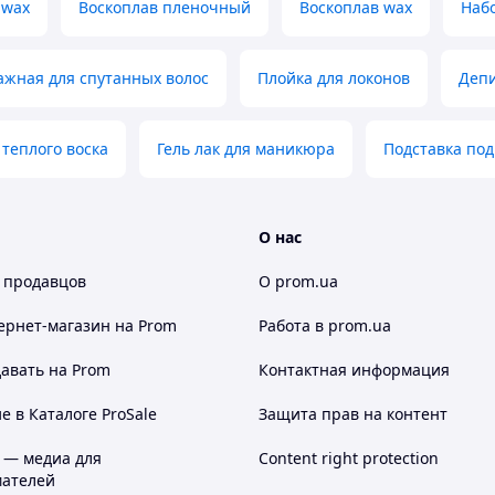
 wax
Воскоплав пленочный
Воскоплав wax
Наб
ажная для спутанных волос
Плойка для локонов
Деп
 теплого воска
Гель лак для маникюра
Подставка по
О нас
 продавцов
О prom.ua
ернет-магазин
на Prom
Работа в prom.ua
авать на Prom
Контактная информация
 в Каталоге ProSale
Защита прав на контент
 — медиа для
Content right protection
ателей