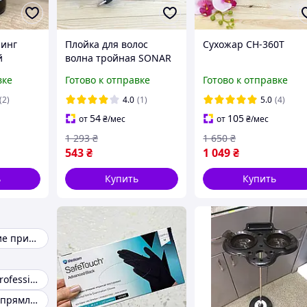
линг
Плойка для волос
Сухожар CH-360T
й
волна тройная SONAR
120 мл
F11
вке
Готово к отправке
Готово к отправке
(2)
4.0
(1)
5.0
(4)
54
105
от
₴
/мес
от
₴
/мес
1 293
₴
1 650
₴
543
₴
1 049
₴
ь
Купить
Купить
Парикмахерские принадлежности
Гель-лак Kodi Professional
Утюжок для выпрямления волос