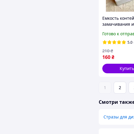
Емкость конте
замачивания и
дезинфекции
Готово к отпра
инструментов
(маленький)
5.0
210
₴
160
₴
Купит
1
2
Смотри такж
Стразы для ди