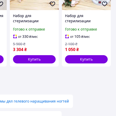
ия
Набор для
Набор для
стерилизации
стерилизации
)
инструментов Maxi 2
инструментов Mini 2
Готово к отправке
Готово к отправке
330
105
от
₴
/мес
от
₴
/мес
5 900
₴
2 100
₴
3 304
₴
1 050
₴
Купить
Купить
мы дял гелевого наращивания ногтей