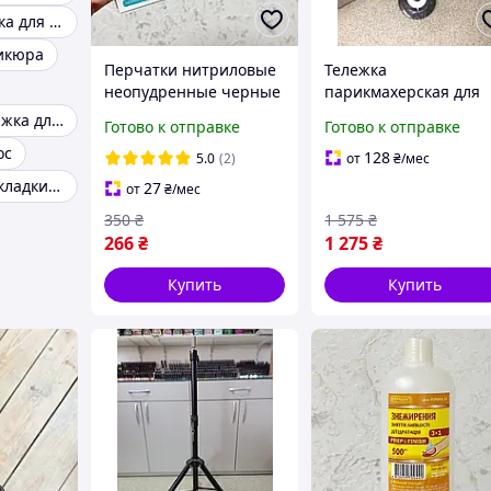
Волосы расческа для волос
икюра
Перчатки нитриловые
Тележка
неопудренные черные
парикмахерская для
(Размер M)
окрашивания волос
Расческа массажка для волос
Готово к отправке
Готово к отправке
206 ( Колор бар)
ос
128
5.0
(2)
от
₴
/мес
Расчески для укладки волос
27
от
₴
/мес
350
₴
1 575
₴
266
₴
1 275
₴
Купить
Купить