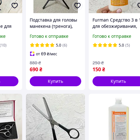
Подставка для головы
Furman Средство 3 в 
е для
манекена (тренога),
для обезжиривания,
 Mertz
штатив PG-02
снятия липкости,
вке
Готово к отправке
Готово к отправке
дегидрации, 500 мл
(10)
5.0
(6)
5.0
(5)
69
от
₴
/мес
880
₴
250
₴
690
₴
150
₴
ь
Купить
Купить