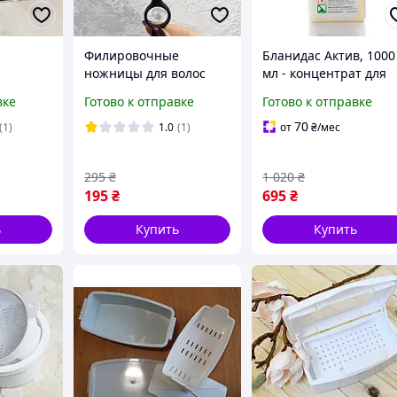
Филировочные
Бланидас Актив, 1000
ножницы для волос
мл - концентрат для
 YRE
Mertz
проведения
вке
Готово к отправке
Готово к отправке
дезинфекции
70
(1)
1.0
(1)
от
₴
/мес
295
₴
1 020
₴
195
₴
695
₴
ь
Купить
Купить