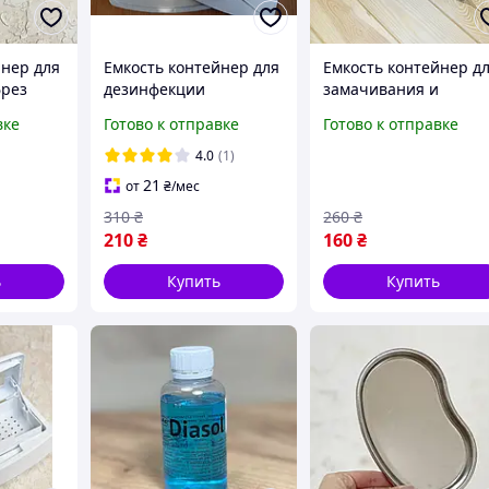
йнер для
Емкость контейнер для
Емкость контейнер д
фрез
дезинфекции
замачивания и
инструментов
дезинфекции
вке
Готово к отправке
Готово к отправке
(большой)
инструментов
(маленький)
4.0
(1)
21
от
₴
/мес
310
₴
260
₴
210
₴
160
₴
ь
Купить
Купить