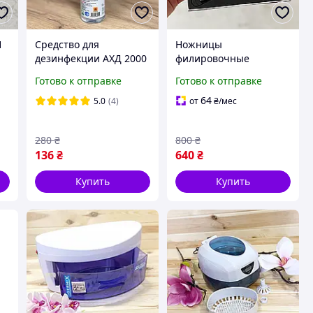
1
Средство для
Ножницы
дезинфекции АХД 2000
филировочные
, 250 мл
односторонние YRE
Готово к отправке
Готово к отправке
64
5.0
(4)
от
₴
/мес
280
₴
800
₴
136
₴
640
₴
Купить
Купить