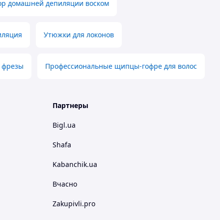
ор домашней депиляции воском
иляция
Утюжки для локонов
д фрезы
Профессиональные щипцы-гофре для волос
Партнеры
Bigl.ua
Shafa
Kabanchik.ua
Вчасно
Zakupivli.pro