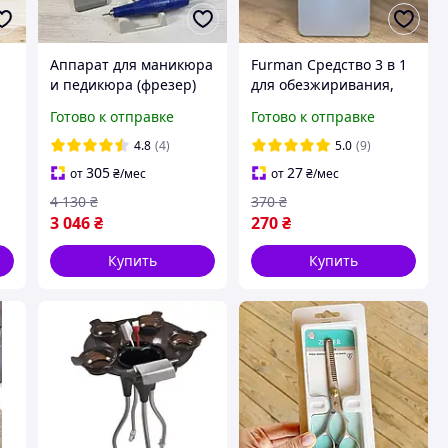
Аппарат для маникюра
Furman Средство 3 в 1
и педикюра (фрезер)
для обезжиривания,
Strong 210 +ручка 105L
снятия липкости,
Готово к отправке
Готово к отправке
(LUX)
дегидрации, 1000 мл
4.8
(4)
5.0
(9)
305
27
от
₴
/мес
от
₴
/мес
4 130
₴
370
₴
3 046
₴
270
₴
Купить
Купить