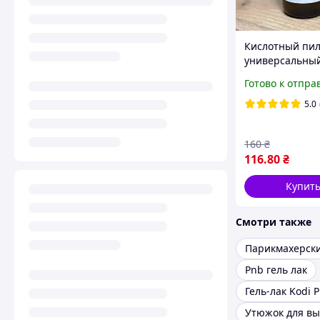
Кислотный пи
универсальны
(биопедикюр), 
Готово к отпра
5.0
160
₴
116
.80
₴
Купит
Смотри также
Pnb гель лак