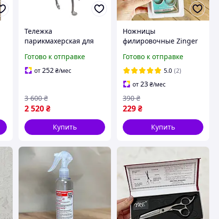
Тележка
Ножницы
парикмахерская для
филировочные Zinger
окрашивания ТО144
Готово к отправке
Готово к отправке
(Колор бар)
252
от
₴
/мес
5.0
(2)
23
от
₴
/мес
3 600
₴
390
₴
2 520
₴
229
₴
Купить
Купить