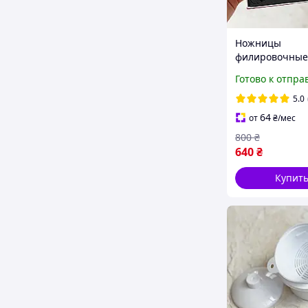
Ножницы
филировочные
двухсторонние
Готово к отпра
5.0
64
от
₴
/мес
800
₴
640
₴
Купит