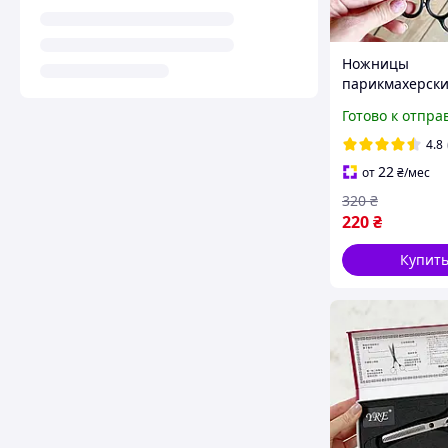
Ножницы
парикмахерски
стрижки волос
Готово к отпра
4.8
22
от
₴
/мес
320
₴
220
₴
Купит