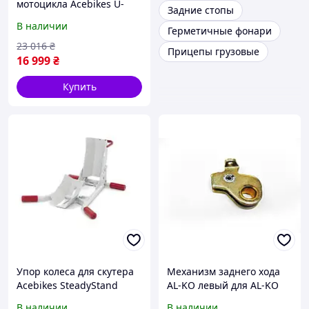
мотоцикла Acebikes U-
Задние стопы
Turn Motor Mover
В наличии
Герметичные фонари
130x152,5x210 5010 63872
23 016
₴
Прицепы грузовые
16 999
₴
Купить
Упор колеса для скутера
Механизм заднего хода
Acebikes SteadyStand
AL-KO левый для AL-KO
Scooter 20612
2051/2361 571386
В наличии
В наличии