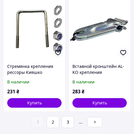
Стремянка крепления
Вставной кронштейн AL-
рессоры Кияшко
KO крепления
М12х1,25 100х120 п-
амортизатора 244088
В наличии
В наличии
образная скоба 08846-1
231
₴
283
₴
Купить
Купить
1
2
3
...