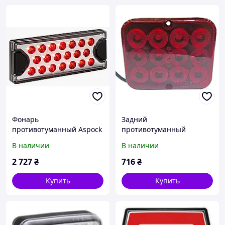
Фонарь
Задний
противотуманный Aspock
противотуманный
MiniLed II (37-7200-001)
фонарь Bakker LED 303934
В наличии
В наличии
60310
2 727
₴
716
₴
Купить
Купить