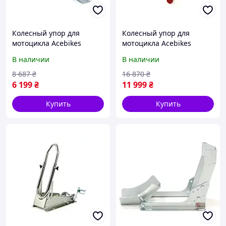
Колесный упор для
Колесный упор для
мотоцикла Acebikes
мотоцикла Acebikes
SteadyStand Fixed
SteadyStand Multi 5003
В наличии
В наличии
620х210х380 20605
20608
8 687
₴
16 870
₴
6 199
₴
11 999
₴
Купить
Купить