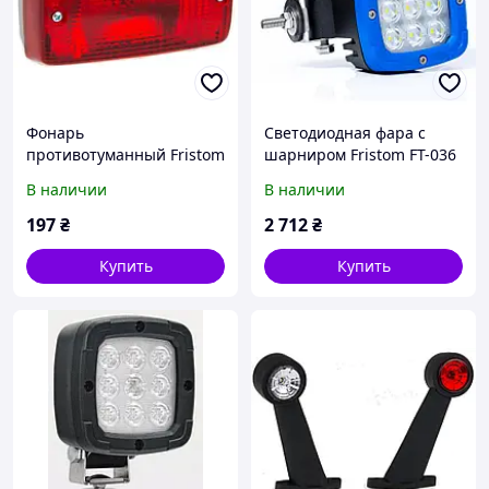
Фонарь
Светодиодная фара с
противотуманный Fristom
шарниром Fristom FT-036
с креплением на 2-х
LED ALU 2800
В наличии
В наличии
винтах M5 DOB-050 S BP
197
₴
2 712
₴
Купить
Купить