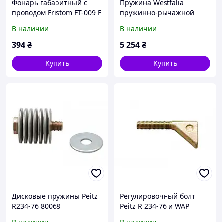
Фонарь габаритный с
Пружина Westfalia
проводом Fristom FT-009 F
пружинно-рычажной
LED
подвески желтая 1200 кг
В наличии
В наличии
70259
394
₴
5 254
₴
Купить
Купить
Дисковые пружины Peitz
Регулировочный болт
R234-76 80068
Peitz R 234-76 и WAP
W234RS 80017
В наличии
В наличии