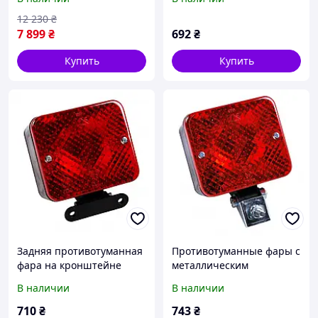
12 230
₴
7 899
₴
692
₴
Купить
Купить
Задняя противотуманная
Противотуманные фары с
фара на кронштейне
металлическим
Aspock Fogpoint (27-6610-
кронштейном Aspock
В наличии
В наличии
027) 10024
Fogpoint (27-6610-017)
100241
710
₴
743
₴