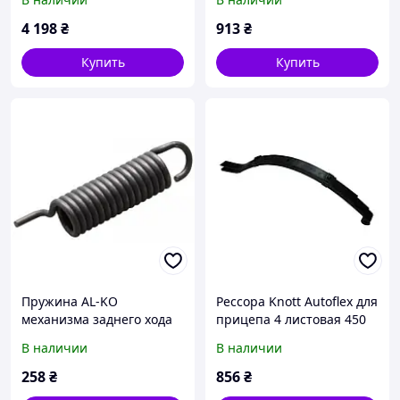
4 198
₴
913
₴
Купить
Купить
Пружина AL-KO
Рессора Knott Autoflex для
механизма заднего хода
прицепа 4 листовая 450
AL-KO левая/правая
кг 6X1356.205
В наличии
В наличии
80560
258
₴
856
₴