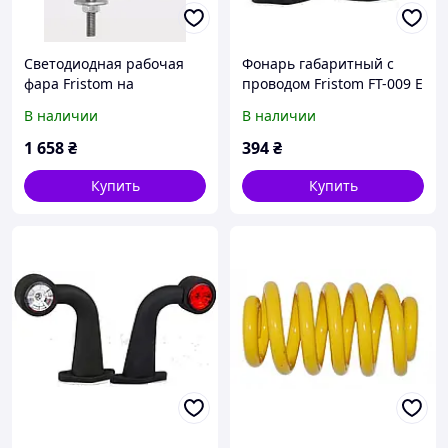
Светодиодная рабочая
Фонарь габаритный с
фара Fristom на
проводом Fristom FT-009 E
кронштейне FT-036 LED
LED
В наличии
В наличии
1 658
₴
394
₴
Купить
Купить