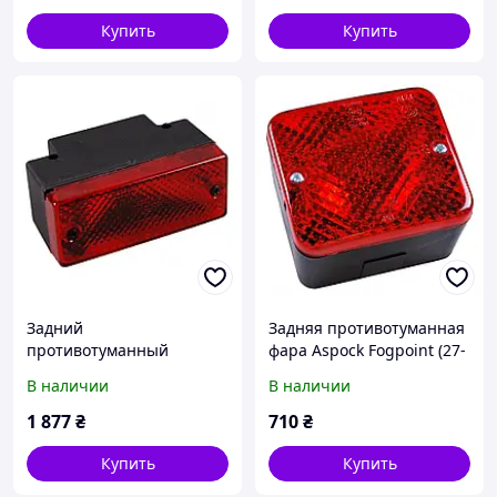
Купить
Купить
Задний
Задняя противотуманная
противотуманный
фара Aspock Fogpoint (27-
фонарь Jokon 10450
6600-017) 10577
В наличии
В наличии
1 877
₴
710
₴
Купить
Купить