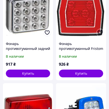
Фонарь
Фонарь
противотуманный задний
противотуманный Fristom
Fristom FT-040 LED
с габаритным светом FT-
В наличии
В наличии
123 LED
917
₴
926
₴
Купить
Купить