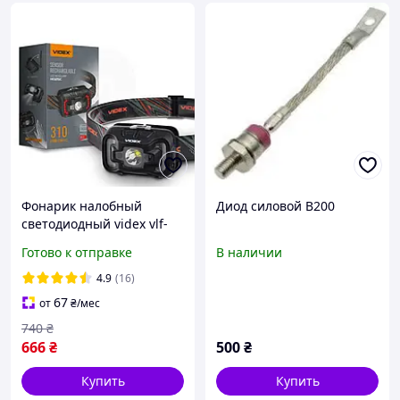
Фонарик налобный
Диод силовой В200
светодиодный videx vlf-
h025c 310lm 5000k
Готово к отправке
В наличии
4.9
(16)
67
от
₴
/мес
740
₴
666
₴
500
₴
Купить
Купить