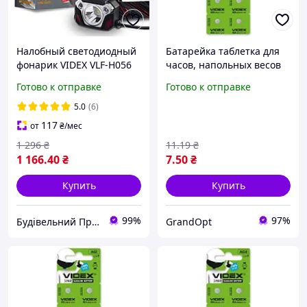
Налобный светодиодный
Батарейка таблетка для
фонарик VIDEX VLF-H056
часов, напольных весов
1400Lm 6500K
Videx AG 0 (цена за 1 шт.)
Готово к отправке
Готово к отправке
(LR521)
5.0
(6)
117
от
₴
/мес
1 296
₴
11
.19
₴
1 166
.40
₴
7
.50
₴
Купить
Купить
99%
97%
Будівельний Простір
GrandOpt