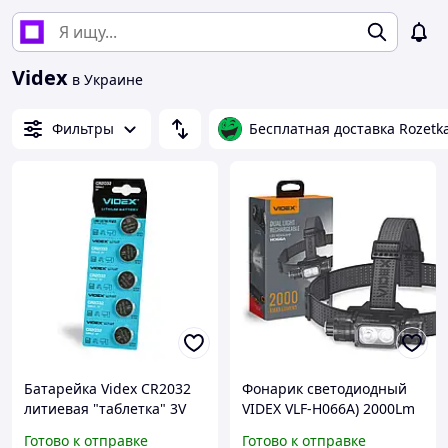
Videx
в Украине
Фильтры
Бесплатная доставка Rozetk
Батарейка Videx CR2032
Фонарик светодиодный
литиевая "таблетка" 3V
VIDEX VLF-H066A) 2000Lm
для часов и устройств, 5
5000K налобный с
Готово к отправке
Готово к отправке