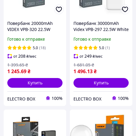
Повербанк 20000mAh
Повербанк 30000mAh
VIDEX VPB-320 22.5W
Videx VPB-297 22.5W White
28298
Готово к отправке
Готово к отправке
5.0
(18)
5.0
(1)
208
249
от
₴
/мес
от
₴
/мес
1 399
.65
₴
1 681
.05
₴
1 245
.69
₴
1 496
.13
₴
Купить
Купить
100%
100%
ELECTRO BOX
ELECTRO BOX