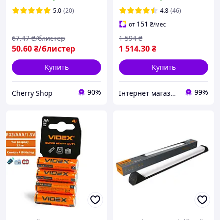
шт блистер FT
аккумулятором
5.0
(20)
4.8
(46)
151
от
₴
/мес
67
.47
₴/блистер
1 594
₴
50
.60
₴/блистер
1 514
.30
₴
Купить
Купить
90%
99%
Cherry Shop
Інтернет магазин "Nomba".