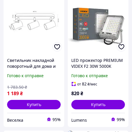
Светильник накладной
LED прожектор PREMIUM
поворотный для дома и
VIDEX F2 30W 5000K
офиса с тремя патронами
AC/DC12-48V
Готово к отправке
Готово к отправке
GU10 для акцентного
освещения BROWN
82
от
₴
/мес
1 783
.50
₴
1 189
₴
820
₴
Купить
Купить
95%
99%
Веселка
Lumens