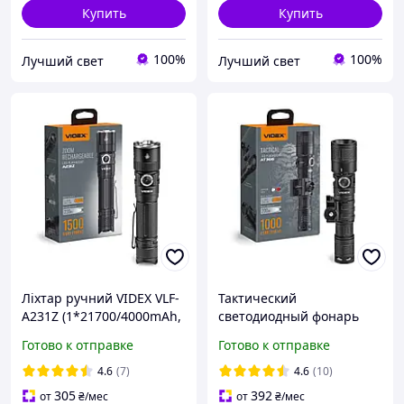
Купить
Купить
100%
100%
Лучший свет
Лучший свет
Ліхтар ручний VIDEX VLF-
Тактический
A231Z (1*21700/4000mAh,
светодиодный фонарь
з/п USB Tipe-C, 6 режимів,
VIDEX VLF-AT366 1000Lm
Готово к отправке
Готово к отправке
1500lm, 5000K)
5000K
4.6
(7)
4.6
(10)
305
392
от
₴
/мес
от
₴
/мес