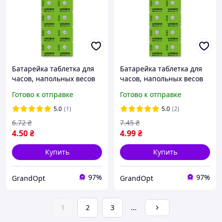
Батарейка таблетка для
Батарейка таблетка для
часов, напольных весов
часов, напольных весов
Videx AG 1 (цена за 1 шт.)
Videx AG 4 (цена за 1 шт.)
Готово к отправке
Готово к отправке
(LR621)
(LR626)
5.0
(1)
5.0
(2)
6
.72
₴
7
.45
₴
4
.50
₴
4
.99
₴
Купить
Купить
97%
97%
GrandOpt
GrandOpt
1
2
3
...