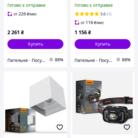
Videx
1005W Videx
Готово к отправке
Готово к отправке
226
от
₴
/мес
5.0
(1)
116
от
₴
/мес
2 261
₴
1 156
₴
Купить
Купить
88%
88%
Пательня - Посуд та все для дому
Пательня - Посуд та все для дому