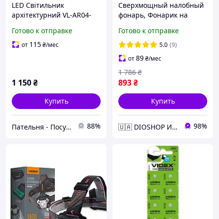
LED Світильник
Сверхмощный налобный
архітектурний VL-AR04-
фонарь, Фонарик на
062W 6W 2700K 220-240V
голову с зарядкой,
Готово к отправке
Готово к отправке
IP54 Videx
Фонарик на голову 310Lm
5000K, DIO
115
от
₴
/мес
5.0
(9)
89
от
₴
/мес
1 786
₴
1 150
₴
893
₴
Купить
Купить
88%
98%
Пательня - Посуд та все для дому
🇺🇦 DIOSHOP Интернет-магазин