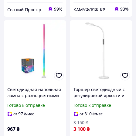
99%
93%
Світлий Простір
КАМУФЛЯЖ-КР
Светодиодная напольная
Торшер светодиодный с
лампа с разноцветными
регулировкой яркости и
эфектами 10 вт
теплоты свечения 14 вт
Готово к отправке
Готово к отправке
3000-5500к
97
310
от
₴
/мес
от
₴
/мес
3 150
₴
967
₴
3 100
₴