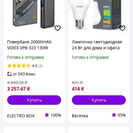
Повербанк 20000mAh
Лампочка светодиодная
VIDEX VPB-323 130W
24 Вт для дома и офиса
PD100W + Display
яркое
Готово к отправке
Готово к отправке
энергосберегающее
освещение E27 FLAME
4.3
(3)
543
от
₴
/мес
3 660
.30
₴
621
₴
3 257
.67
₴
414
₴
Купить
Купить
100%
95%
ELECTRO BOX
Веселка