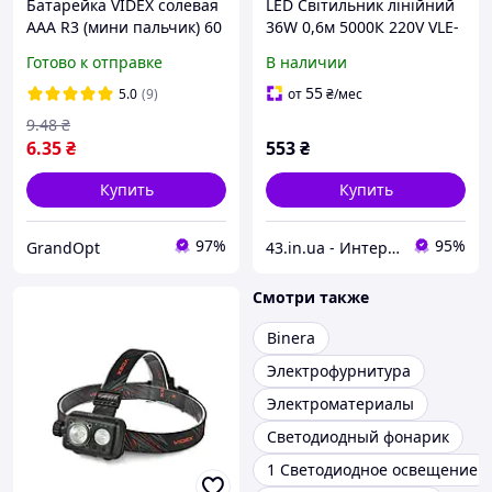
Батарейка VIDEX солевая
LED Світильник лінійний
AAA R3 (мини пальчик) 60
36W 0,6м 5000К 220V VLE-
шт./уп.
BN-36065B Videx
Готово к отправке
В наличии
55
5.0
(9)
от
₴
/мес
9
.48
₴
6
.35
₴
553
₴
Купить
Купить
97%
95%
GrandOpt
43.in.ua - Интернет-магазин с широким ассортиментом различных товаров для Вашей жизни и комфорта
Смотри также
Binera
Электрофурнитура
Электроматериалы
Светодиодный фонарик
1 Светодиодное освещение