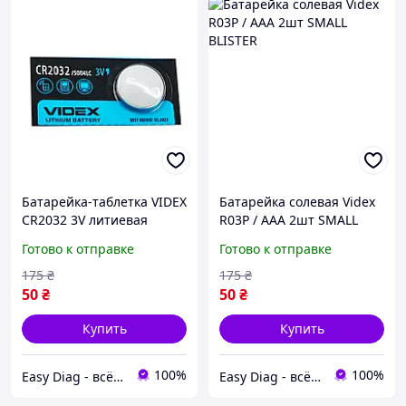
Батарейка-таблетка VIDEX
Батарейка солевая Videx
CR2032 3V литиевая
R03P / AAA 2шт SMALL
BLISTER
Готово к отправке
Готово к отправке
175
₴
175
₴
50
₴
50
₴
Купить
Купить
100%
100%
Easy Diag - всё для диагностики автомобиля
Easy Diag - всё для диагностики автомобиля