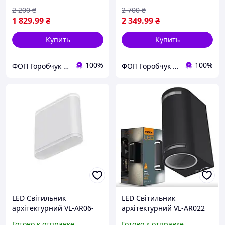
2 200
₴
2 700
₴
1 829
.99
₴
2 349
.99
₴
Купить
Купить
100%
100%
ФОП Горобчук Владислав Петрович
ФОП Горобчук Владислав Петрович
LED Світильник
LED Світильник
архітектурний VL-AR06-
архітектурний VL-AR022
062W 6W 2700K 220-240V
GU10*2 220V IP54 Videx
Готово к отправке
Готово к отправке