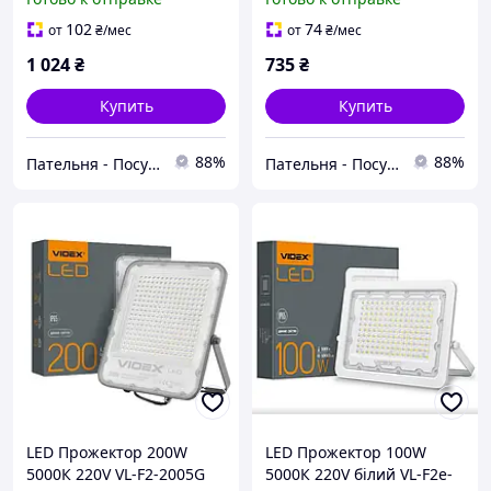
IP54 Videx
102
74
от
₴
/мес
от
₴
/мес
1 024
₴
735
₴
Купить
Купить
88%
88%
Пательня - Посуд та все для дому
Пательня - Посуд та все для дому
LED Прожектор 200W
LED Прожектор 100W
5000К 220V VL-F2-2005G
5000К 220V білий VL-F2e-