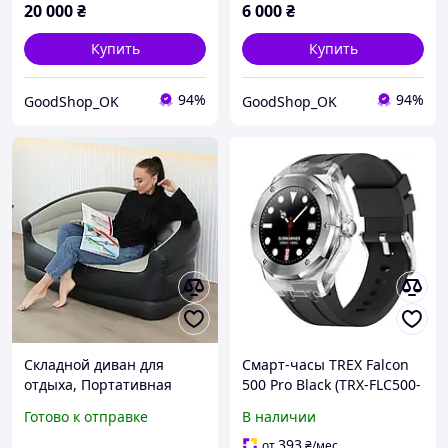
20 000
₴
6 000
₴
Купить
Купить
94%
94%
GoodShop_OK
GoodShop_OK
Складной диван для
Смарт-часы TREX Falcon
отдыха, Портативная
500 Pro Black (TRX-FLC500-
кровать с
BLK)
Готово к отправке
В наличии
подлокотниками ПВХ
материал XL-1134
393
от
₴
/мес