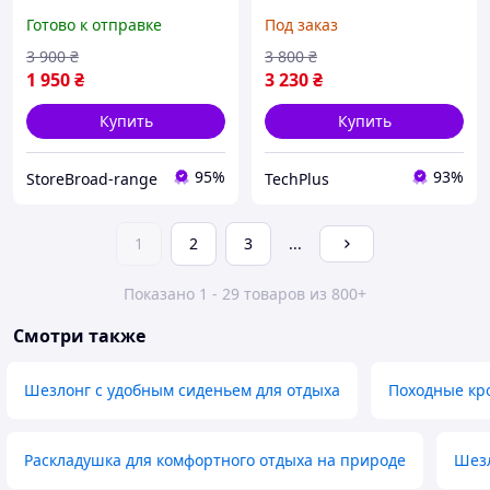
кг Cкладной Шезлонг Zero
TX-038PAS для фитнеса и
Готово к отправке
Под заказ
для отдыха с
аэробики (до 350 кг)
подстакаником Черный
3 900
₴
3 800
₴
1 950
₴
3 230
₴
Купить
Купить
95%
93%
StoreBroad-range
TechPlus
1
2
3
...
Показано 1 - 29 товаров из 800+
Смотри также
Шезлонг с удобным сиденьем для отдыха
Походные кр
Раскладушка для комфортного отдыха на природе
Шезл