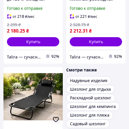
Шезлонг для Дачи Zero
56см х 176см / Складной
Готово к отправке
Готово к отправке
Gravity XXL
лежак / Раскладной
шезлонг с подголовником
218
221
от
₴
/мес
от
₴
/мес
2 295
₴
2 328
.75
₴
2 180
.25
₴
2 212
.31
₴
Купить
Купить
92%
92%
Talira — сучасний онлайн-магазин. Відправка Новою Поштою по Україні.
Talira — сучасний онлайн-магазин. Відправка Новою Поштою по Україні.
Смотри также
Надувные изделия
Шезлонг для отдыха
Раскладной шезлонг
Шезлонг для кемпинга
Шезлонг для пляжа
Садовый шезлонг