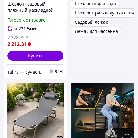
Шезлонги для сада
Шезлонг садовый
пляжный раскладной
Шезлонг-раскладушка с под
56см х 176см Черный /
Готово к отправке
Садовый лежак
Складной лежак /
Раскладной шезлонг с
221
от
₴
/мес
Лежак для бассейна
подголовником
2 328
.75
₴
2 212
.31
₴
Купить
92%
Talira — сучасний онлайн-магазин. Відправка Новою Поштою по Україні.