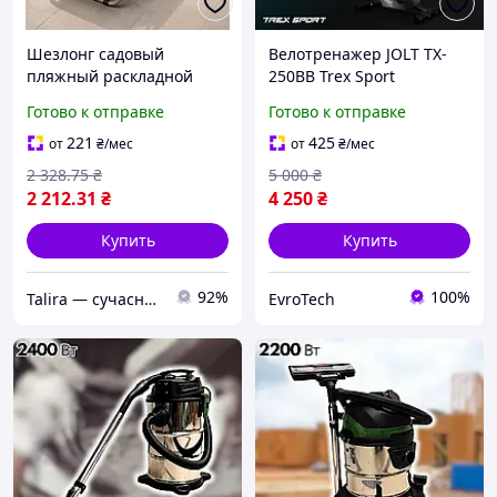
Шезлонг садовый
Велотренажер JOLT TX-
пляжный раскладной
250BB Trex Sport
56см х 176см Серый /
механический
Готово к отправке
Готово к отправке
Складной лежак /
компактный до 100 кг
Раскладной шезлонг с
221
425
от
₴
/мес
от
₴
/мес
подголовником
2 328
.75
₴
5 000
₴
2 212
.31
₴
4 250
₴
Купить
Купить
92%
100%
Talira — сучасний онлайн-магазин. Відправка Новою Поштою по Україні.
EvroTech