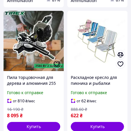
AmmuNation
AmmuNation
Пила торцовочная для
Раскладное кресло для
дерева и алюминия 255
пикника и рыбалки
TIREX TRMS250-2S
GP4266
Готово к отправке
Готово к отправке
Торцовочная пила 220В
810
62
от
₴
/мес
от
₴
/мес
16 190
₴
888
.60
₴
8 095
₴
622
₴
Купить
Купить