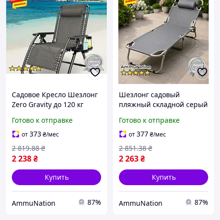
Садовое Кресло Шезлонг
Шезлонг садовый
Zero Gravity до 120 кг
пляжный складной серый
складной лежак для
удобный лежак для
Готово к отправке
Готово к отправке
отдыха на природе
отдыха на природе
373
377
от
₴
/мес
от
₴
/мес
2 819
.88
₴
2 851
.38
₴
2 238
₴
2 263
₴
Купить
Купить
87%
87%
AmmuNation
AmmuNation