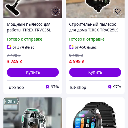
Мощный пылесос для
Строительный пылесос
работы TIREX TRVC35L
для дома TIREX TRVC25LS
Пылесос промышленный
Мощный пылесос 2200 вт
Готово к отправке
Готово к отправке
2400W Строительный
Пылесос для цеха 25 л
пылесос
374
460
от
₴
/мес
от
₴
/мес
7 490
₴
9 190
₴
3 745
₴
4 595
₴
Купить
Купить
97%
97%
Tut-Shop
Tut-Shop