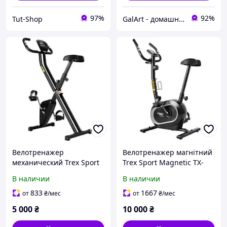
97%
92%
Tut-Shop
GalArt - домашний уют
Велотренажер
Велотренажер магнітний
механический Trex Sport
Trex Sport Magnetic TX-
TX-320XB черный
450MB
В наличии
В наличии
833
1667
от
₴
/мес
от
₴
/мес
5 000
₴
10 000
₴