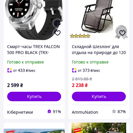
Смарт-часы TREX FALCON
Складной Шезлонг для
500 PRO BLACK (TRX-
отдыха на природе до 120
FLC500-BLK) (1027177)
кг Zero Gravity с подушкой
Готово к отправке
Готово к отправке
433
373
от
₴
/мес
от
₴
/мес
2 819
.88
₴
2 599
₴
2 238
₴
Купить
Купить
91%
87%
Кібернетики
AmmuNation