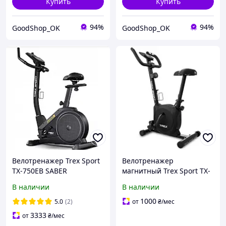
Купить
Купить
94%
94%
GoodShop_OK
GoodShop_OK
Велотренажер Trex Sport
Велотренажер
TX-750EB SABER
магнитный Trex Sport TX-
350MB Rize
В наличии
В наличии
1000
5.0
(2)
от
₴
/мес
3333
от
₴
/мес