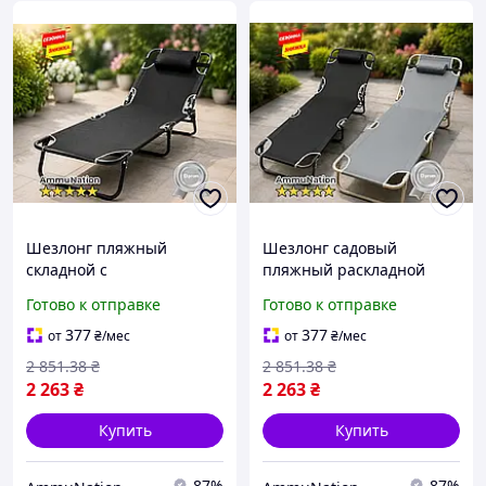
Шезлонг пляжный
Шезлонг садовый
складной с
пляжный раскладной
подголовником 176x56 см
56см х 176см с
Готово к отправке
Готово к отправке
черный - удобный лежак
подголовником и
для отдыха на пляже, в
максимальной нагрузкой
377
377
от
₴
/мес
от
₴
/мес
саду, на даче
120 кг
2 851
.38
₴
2 851
.38
₴
2 263
₴
2 263
₴
Купить
Купить
87%
87%