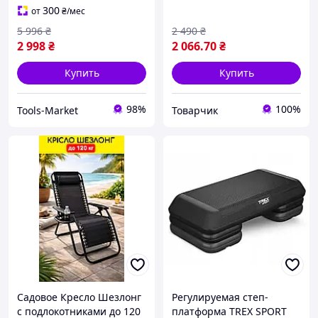
домкрат с нижним
подстаканником
300
от
₴
/мес
подхватом
5 996
₴
2 490
₴
2 998
₴
2 066
.70
₴
Купить
Купить
98%
100%
Tools-Market
Товарчик
Садовое Кресло Шезлонг
Регулируемая степ-
с подлокотниками до 120
платформа TREX SPORT