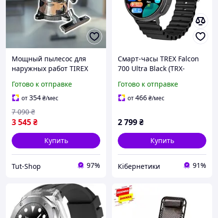
Мощный пылесос для
Смарт-часы TREX Falcon
наружных работ TIREX
700 Ultra Black (TRX-
TRVC25L Промышленный
FLC700-BLK)
Готово к отправке
Готово к отправке
пылесос 2200 вт Мощный
пылесос
354
466
от
₴
/мес
от
₴
/мес
7 090
₴
3 545
₴
2 799
₴
Купить
Купить
97%
91%
Tut-Shop
Кібернетики