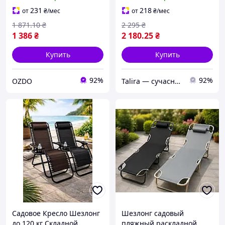
решение для отдыха!
Дачи Zero Gravity XXL (с
подстакаником)
231
218
от
₴
/мес
от
₴
/мес
1 871
.10
₴
2 295
₴
1 386
₴
2 180
.25
₴
Купить
Купить
92%
92%
OZDO
Talira — сучасний онлайн-магазин. Відправка Новою Поштою по Україні.
Садовое Кресло Шезлонг
Шезлонг садовый
до 120 кг Cкладной
пляжный раскладной