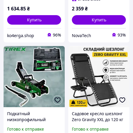
1 634
.85
₴
2 359
₴
Купить
Купить
96%
93%
ko4erga.shop
NovaTech
Подкатный
Садовое кресло шезлонг
низкопрофильный
Zero Gravity XXL до 120 кг
домкрат 2.5т TIREX
черное, складной
Готово к отправке
Готово к отправке
TRFJ25W Гидравлический
шезлонг для дачи с