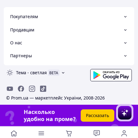
Покупателям
Продавцам
О нас
Партнеры
Тема
-
светлая
BETA
© Prom.ua — маркетплейс України, 2008-2026
Насколько
Рассказать
удобно на проме?