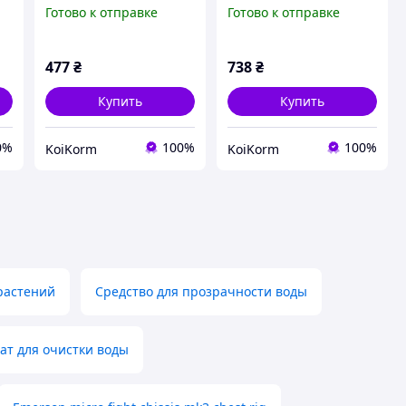
запуска пруда
для подготовки воды в
Готово к отправке
Готово к отправке
пруду
ых
477
₴
738
₴
Купить
Купить
0%
100%
100%
KoiKorm
KoiKorm
растений
Средство для прозрачности воды
ат для очистки воды