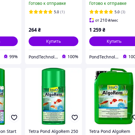
Готово к отправке
Готово к отправке
питание)
питание)
5.0
(1)
5.0
(3)
210
от
₴
/мес
264
₴
1 259
₴
ь
Купить
Купить
99%
100%
10
PondTechnology
PondTechnology
on Start
Tetra Pond AlgoRem 250
Tetra Pond AlgoRem