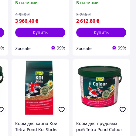
В наличии
В наличии
кои 50 л
50 л
4 958
₴
3 266
₴
3 966
.40
₴
2 612
.80
₴
Купить
Купить
0%
99%
99%
Zoosale
Zoosale
Корм для карпа Кои
Корм для прудовых
Tetra Pond Koi Sticks
рыб Tetra Pond Colour
50л / 7,5 кг (основное
Sticks 10л / 1,9кг (для