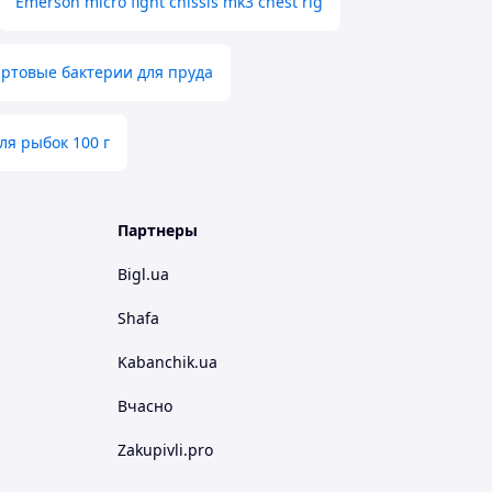
Emerson micro fight chissis mk3 chest rig
артовые бактерии для пруда
ля рыбок 100 г
Партнеры
Bigl.ua
Shafa
Kabanchik.ua
Вчасно
Zakupivli.pro