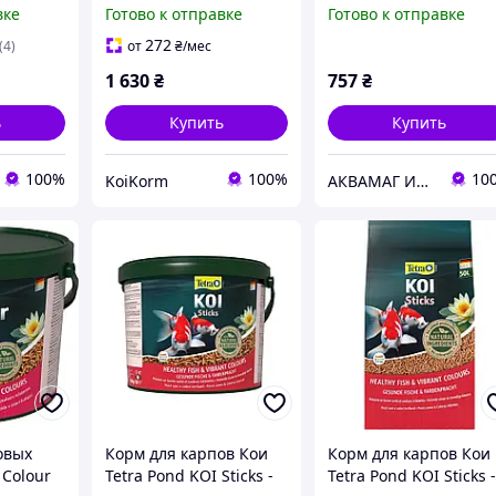
отив
прудовых рыб с
вке
Готово к отправке
Готово к отправке
эффектом усиления
окраски
272
(4)
от
₴
/мес
1 630
₴
757
₴
ь
Купить
Купить
100%
100%
10
KoiKorm
АКВАМАГ Интернет-магазин
овых
Корм для карпов Кои
Корм для карпов Кои
 Colour
Tetra Pond KOI Sticks -
Tetra Pond KOI Sticks 