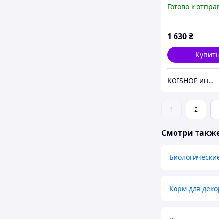
Sticks 10л/1900
Готово к отпра
усиления окрас
основное пита
1 630
₴
Купит
KOISHOP интернет-магазин
1
2
Смотри такж
Биологически
Корм для дек