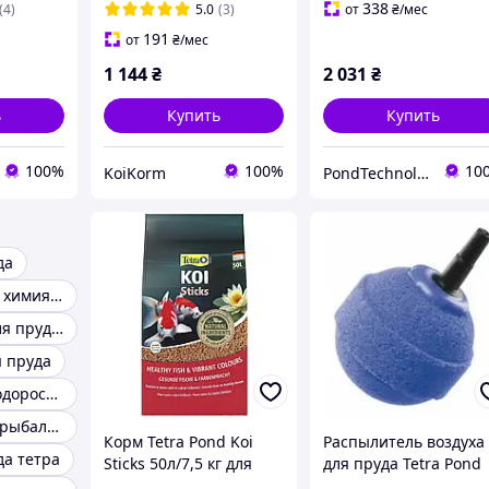
338
(4)
5.0
(3)
от
₴
/мес
191
от
₴
/мес
1 144
₴
2 031
₴
ь
Купить
Купить
100%
100%
10
KoiKorm
PondTechnology
да
Биологическая химия для прудов
Биофильтры для прудов
 пруда
Препарат от водорослей
Кормушки для рыбалки
Корм Tetra Pond Koi
Распылитель воздуха
да тетра
Sticks 50л/7,5 кг для
для пруда Tetra Pond
карпов кои
AS 50, круглый.