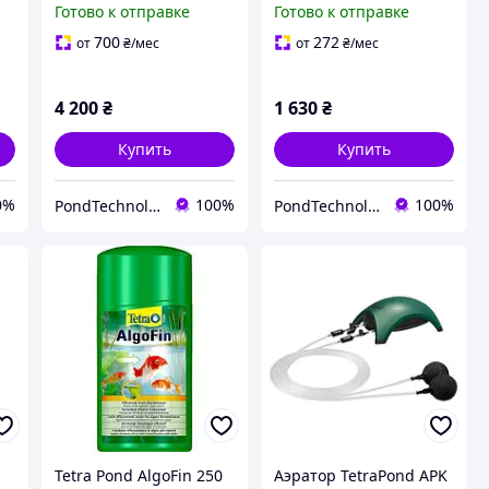
Готово к отправке
Готово к отправке
питание)
усиления окраса)
700
272
от
₴
/мес
от
₴
/мес
4 200
₴
1 630
₴
Купить
Купить
0%
100%
100%
PondTechnology
PondTechnology
Tetra Pond AlgoFin 250
Аэратор TetraPond APK