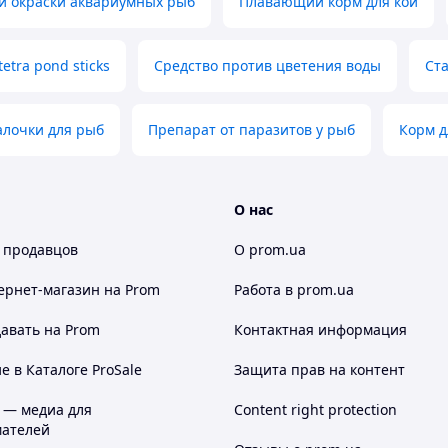
й окраски аквариумных рыб
Плавающий корм для кои
etra pond sticks
Средство против цветения воды
Ст
лочки для рыб
Препарат от паразитов у рыб
Корм д
О нас
 продавцов
О prom.ua
ернет-магазин
на Prom
Работа в prom.ua
авать на Prom
Контактная информация
 в Каталоге ProSale
Защита прав на контент
 — медиа для
Content right protection
ателей