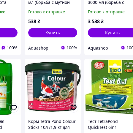
арта
мл (борьба с мутной
3000 мл (борьба с
зеленой водой)
мутной зеленой водо
вке
Готово к отправке
Готово к отправке
538
₴
3 538
₴
ь
Купить
Купить
100%
100%
10
Aquashop
Aquashop
ля
Корм Tetra Pond Colour
Тест TetraPond
d
Sticks 10л /1,9 кг для
QuickTest 6in1