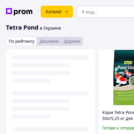
Каталог
Tetra Pond
в Украине
По рейтингу
Дешевле
Дороже
Корм Tetra Pond
50л/5,25 кг для
кои, комет, зо
Готово к отпра
рыбок