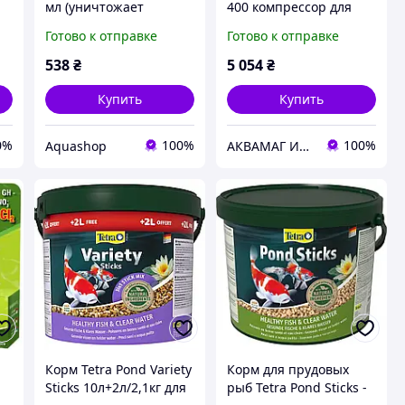
мл (уничтожает
400 компрессор для
й)
нитевидные водоросли
пруда, водоема, озера,
Готово к отправке
Готово к отправке
и ряску)
узв
538
₴
5 054
₴
Купить
Купить
0%
100%
100%
Aquashop
АКВАМАГ Интернет-магазин
Корм Tetra Pond Variety
Корм для прудовых
Sticks 10л+2л/2,1кг для
рыб Tetra Pond Sticks -