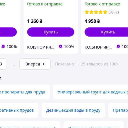
гр (для
10л/1,5 кг (усиление
50л/7500гр (усиление
вке
Готово к отправке
Готово к отправке
ки,
цвета, основное
цвета, основное
ние)
питание, для прудовых
питание, для прудов
5.0
(2)
рыб)
рыб)
1 260
₴
4 958
₴
ь
Купить
Купить
100%
100%
10
KOISHOP интернет-магазин
KOISHOP интернет-магазин
3
...
Вперед
Показано 1 - 29 товаров из 100+
е
е препараты для пруда
Универсальный грунт для водных 
оративных прудов
Дезинфекция воды в пруду
Препар