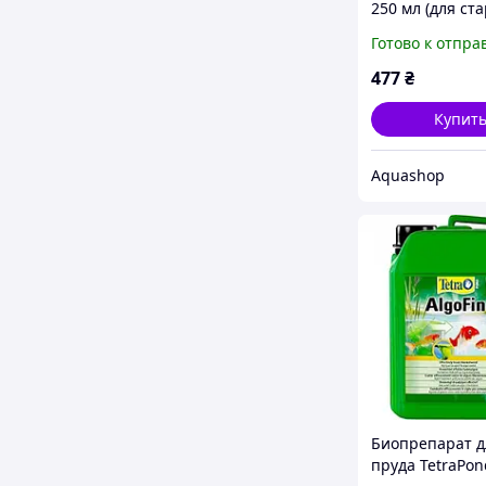
250 мл (для ст
нового сезона)
Готово к отпра
477
₴
Купит
Aquashop
Биопрепарат д
пруда TetraPon