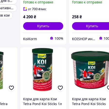
Биопрепараты для очистки водоемов прудов
Готово к отправке
Готово к отправке
Корм для декоративных рыб
700
от
₴
/мес
ов кои
4 200
₴
258
₴
Купить
Купить
100%
10
KoiKorm
KOISHOP интернет-магазин
Корм для карпа Кои
Корм для карпа Кои
Tetra
Tetra Pond Koi Sticks 1л
Tetra Pond Koi Sticks
палочках
/140 г (основное
10л / 1,5 кг (основное