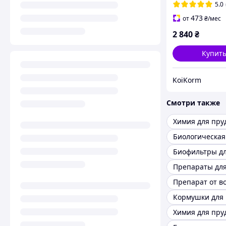
5.0
473
от
₴
/мес
2 840
₴
Купит
KoiKorm
Смотри также
Химия для пру
Препараты для
Химия для пру