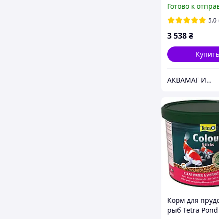
AlgoFin 3 л (пр
Готово к отпра
нитевидных
водорослей)
5.0
3 538
₴
Купит
АКВАМАГ Интернет-магазин
Корм для пруд
рыб Tetra Pond