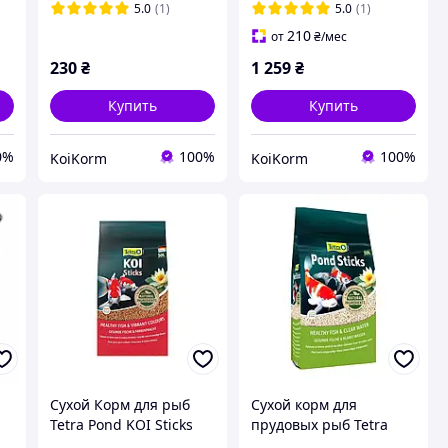
5.0
(1)
5.0
(1)
210
от
₴
/мес
230
₴
1 259
₴
Купить
Купить
0%
100%
100%
KoiKorm
KoiKorm
Сухой Корм для рыб
Сухой корм для
Tetra Pond KOI Sticks
прудовых рыб Tetra
палочки для карпов
Pond Sticks в палочках