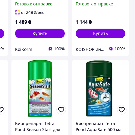
прудовых рыб со
10л/1200 гр (для
Готово к отправке
Готово к отправке
сбалансированной
золотых рыбок, комет)
формулой
248
от
₴
/мес
1 489
₴
1 144
₴
Купить
Купить
0%
100%
100%
KoiKorm
KOISHOP интернет-магазин
Биопрепарат Tetra
Биопрепарат Tetra
-
Pond Season Start для
Pond AquaSafe 500 мл