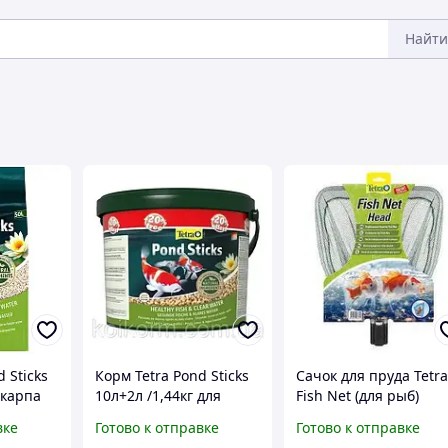
Найти
 Sticks
Корм Tetra Pond Sticks
Сачок для пруда Tetr
 карпа
10л+2л /1,44кг для
Fish Net (для рыб)
лотых
карпа кои, комет,
вке
Готово к отправке
Готово к отправке
золотых рыбок