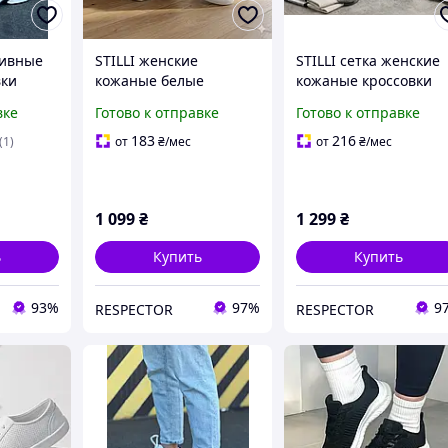
тивные
STILLI женские
STILLI сетка женские
вки
кожаные белые
кожаные кроссовки
е легкие
кроссовки
вке
Готово к отправке
Готово к отправке
зала,
вки для
183
216
(1)
от
₴
/мес
от
₴
/мес
1 099
₴
1 299
₴
ь
Купить
Купить
93%
97%
9
RESPECTOR
RESPECTOR