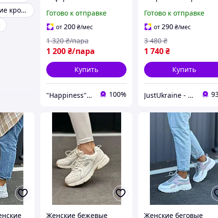
STILLI, мужские
Модные женские кроссовки
Готово к отправке
Готово к отправке
кроссовки для бега,
e
мужская спортивная
200
290
от
₴
/мес
от
₴
/мес
обувь
1 320
₴/пара
3 480
₴
1 200
₴/пара
1 740
₴
Купить
Купить
100%
9
"Happiness" shop
JustUkraine - интернет магазин мужской и женской обуви
енские
Женские бежевые
Женские беговые