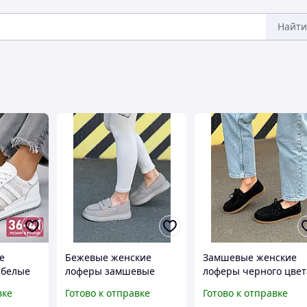
Найти
е
Бежевые женские
Замшевые женские
i белые
лоферы замшевые
лоферы черного цвет
ткой и
на коричневой
вке
Готово к отправке
Готово к отправке
ами
подошве.