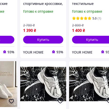
нские
спортивные кроссовки,
текстильные
вки,
женские кроссовки для
кроссовки, спортивн
вке
Готово к отправке
Готово к отправке
овки для
активного отдыха,
кроссовки на девушку
ом
женская обувь для
женские кроссовки д
5.0
(1)
тренировок
занятий спортом
2 780
₴
2 800
₴
1 390
₴
1 400
₴
ь
Купить
Купить
93%
93%
9
YOUR HOME
YOUR HOME