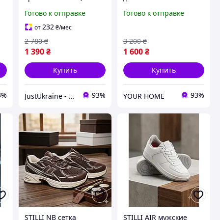
женские кроссовки для
спортивные кроссовки,
Готово к отправке
Готово к отправке
бега, женская
женские кроссовки для
демисезонная
тренировок,
232
от
₴
/мес
спортивная обувь
спортивная обувь для
2 780
₴
3 200
₴
девушек
1 390
₴
1 600
₴
Купить
Купить
3%
93%
93%
JustUkraine - интернет магазин мужской и женской обуви
YOUR HOME
STILLI NB сетка
STILLI AIR мужские