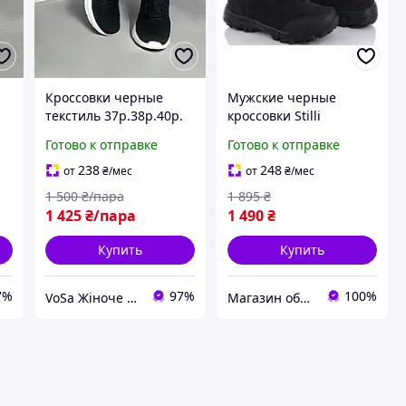
Кроссовки черные
Мужские черные
.
текстиль 37р.38р.40р.
кроссовки Stilli
М=1000-2
большого размера 46
Готово к отправке
Готово к отправке
(29.5 см)
238
248
от
₴
/мес
от
₴
/мес
1 500
₴/пара
1 895
₴
1 425
₴/пара
1 490
₴
Купить
Купить
7%
97%
100%
VoSa Жіноче Взуття
Магазин обуви больших размеров GULLIVER