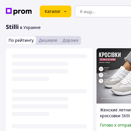
Каталог
Stilli
в Украине
По рейтингу
Дешевле
Дороже
Женские летни
кроссовки Still
замшевые с се
Готово к отпра
серыми вставк