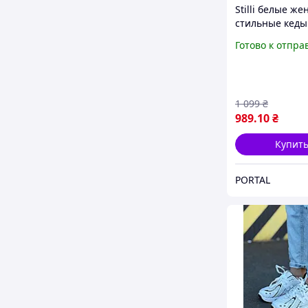
Stilli белые же
стильные кеды
Готово к отпра
1 099
₴
989
.10
₴
Купит
PORTAL