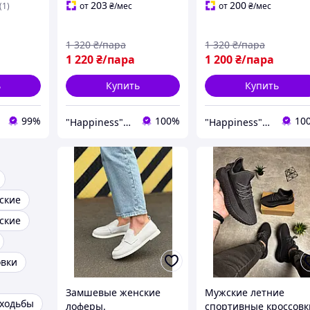
203
200
(1)
от
₴
/мес
от
₴
/мес
1 320
₴/пара
1 320
₴/пара
1 220
₴/пара
1 200
₴/пара
ь
Купить
Купить
99%
100%
10
"Happiness" shop
"Happiness" shop
ские
ские
овки
Замшевые женские
Мужские летние
 ходьбы
лоферы.
спортивные кроссовк