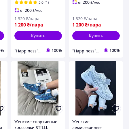
200
5.0
(1)
от
₴
/мес
200
от
₴
/мес
1 320
₴/пара
1 320
₴/пара
1 200
₴/пара
1 200
₴/пара
Купить
Купить
0%
100%
100%
"Happiness" shop
"Happiness" shop
Женские спортивные
Женские
и
кроссовки STILLI,
демисезонные