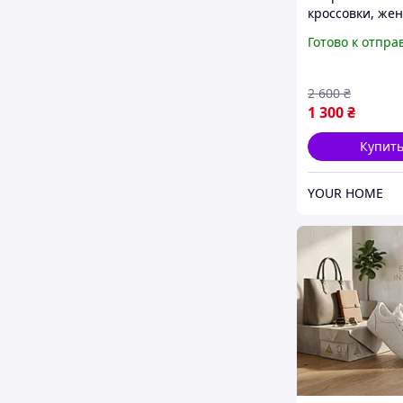
кроссовки, же
беговые кроссо
Готово к отпра
женские кросс
занятий спорт
2 600
₴
1 300
₴
Купит
YOUR HOME