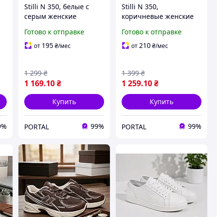
Stilli N 350, белые с
Stilli N 350,
серым женские
коричневые женские
стильные кроссовки
стильные кроссовки
Готово к отправке
Готово к отправке
195
210
от
₴
/мес
от
₴
/мес
1 299
₴
1 399
₴
1 169
.10
₴
1 259
.10
₴
Купить
Купить
9%
99%
99%
PORTAL
PORTAL