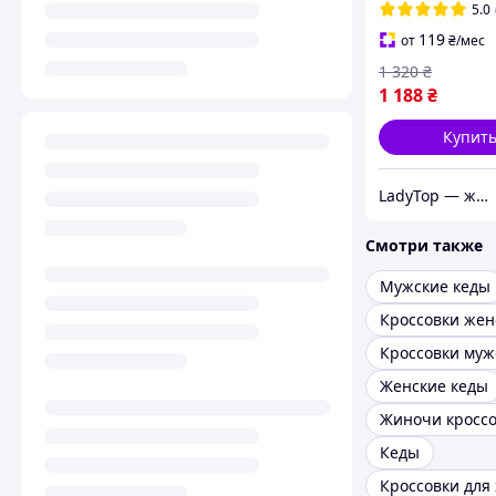
легкие
5.0
119
от
₴
/мес
1 320
₴
1 188
₴
Купит
LadyTop — женская обувь и одежда
Смотри также
Мужские кеды
Кроссовки жен
Кроссовки муж
Женские кеды
Жиночи кросс
Кеды
Кроссовки для