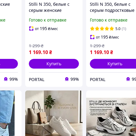
нские
Stilli N 350, белые с
Stilli N 350, белые с
серым женские
серым подростковые
стильные кроссовки
кроссовки
вке
Готово к отправке
Готово к отправке
195
от
₴
/мес
5.0
(1)
195
от
₴
/мес
1 299
₴
1 299
₴
1 169
.10
₴
1 169
.10
₴
ь
Купить
Купить
99%
99%
9
PORTAL
PORTAL