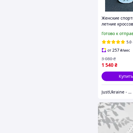
Женские спор
летние кроссо
STILLI, женски
Готово к отпра
кроссовки для 
беговые кроссо
5.0
девушки
257
от
₴
/мес
3 080
₴
1 540
₴
Купит
JustUkraine - интернет магазин мужской и женской обуви