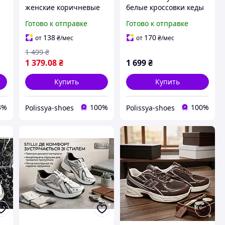
женские коричневые
белые кроссовки кеды
ые
кроссовки
Готово к отправке
Готово к отправке
,
ля
138
170
от
₴
/мес
от
₴
/мес
1 499
₴
1 379
.08
₴
1 699
₴
Купить
Купить
3%
100%
100%
Polissya-shoes
Polissya-shoes