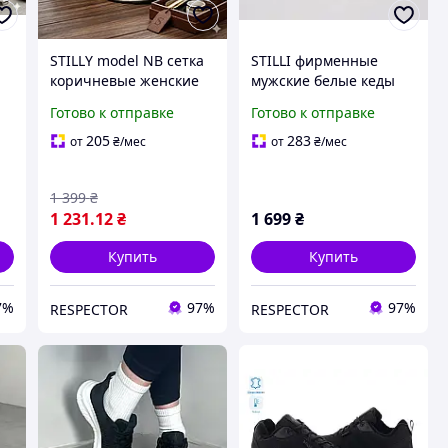
STILLY model NB сетка
STILLI фирменные
коричневые женские
мужские белые кеды
кроссовки
кроссовки
Готово к отправке
Готово к отправке
205
283
от
₴
/мес
от
₴
/мес
1 399
₴
1 231
.12
₴
1 699
₴
Купить
Купить
7%
97%
97%
RESPECTOR
RESPECTOR