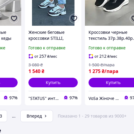
ные
Женские беговые
Кроссовки черные
 кеды
кроссовки STILLI,
текстиль 37р.38р.40р
женские спортивные
М=1000-2
вке
Готово к отправке
Готово к отправке
кроссовки, женская
летняя обувь для бега
257
212
от
₴
/мес
от
₴
/мес
3 080
₴
1 500
₴/пара
1 540
₴
1 275
₴/пара
ь
Купить
Купить
97%
97%
9
"STATUS" интернет магазин мужской и женской обуви
VoSa Жіноче Взуття
3
...
Вперед
Показано 1 - 29 товаров из 9000+
е