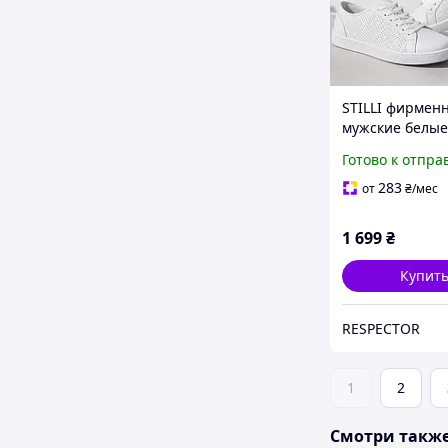
STILLI фирмен
мужские белые
кроссовки
Готово к отпра
283
от
₴
/мес
1 699
₴
Купит
RESPECTOR
1
2
Смотри такж