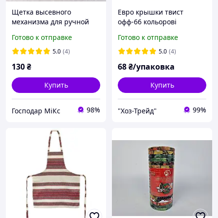
Щетка высевного
Евро крышки твист
механизма для ручной
офф-66 кольорові
сеялки Винница,
Слобожанка пачка 20шт.
Готово к отправке
Готово к отправке
Слобожанка. Щітка для
сівалки
5.0
(4)
5.0
(4)
130
₴
68
₴/упаковка
Купить
Купить
98%
99%
Господар МіКс
"Хоз-Трейд"