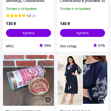
Винница, Слобожанка.
Слобожанка в упаковке 50
Щітка для сівалки
шт
Готово к отправке
Готово к отправке
5.0
(2)
130
₴
140
₴
Купить
Купить
99%
97%
МіКс
Хоз-склад