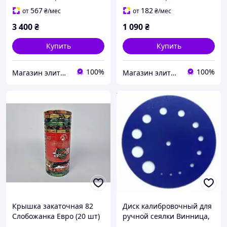
Слобожанка 140Х220см
567
182
от
₴
/мес
от
₴
/мес
3 400
₴
1 090
₴
Купить
Купить
100%
100%
Магазин элитной парфюмерии и косметики "Престиж"
Магазин элитной парфюмерии и косметики "Престиж"
Крышка закаточная 82
Диск калибровочный для
Слобожанка Евро (20 шт)
ручной сеялки Винница,
Слобожанка