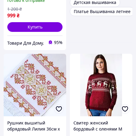
Готово к отправке
Детская вышиванка
1 200
₴
Платье Вышиванка летнее
999
₴
Купить
95%
Товари Для Дому.
Рушник вышитый
Свитер женский
обрядовый Лилия 36см х
бордовый с оленями М
200см Слобожанка
(170-92) Фолк Мода