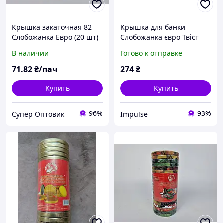
Крышка закаточная 82
Крышка для банки
Слобожанка Евро (20 шт)
Слобожанка євро Твіст
Офф 20 шт (ТО 82)
В наличии
Готово к отправке
impulse
71
.82
₴/пач
274
₴
Купить
Купить
96%
93%
Супер Оптовик
Impulse