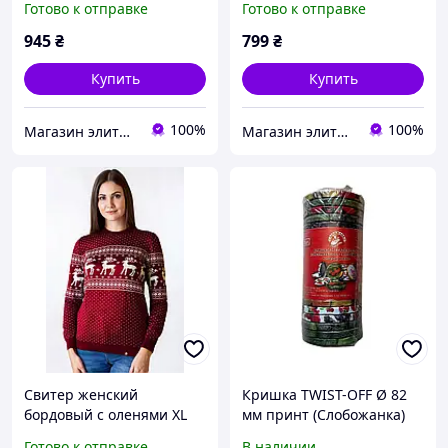
Готово к отправке
Готово к отправке
945
₴
799
₴
Купить
Купить
100%
100%
Магазин элитной парфюмерии и косметики "Престиж"
Магазин элитной парфюмерии и косметики "Престиж"
Свитер женский
Кришка TWIST-OFF Ø 82
бордовый с оленями XL
мм принт (Слобожанка)
(170-100) Фолк Мода
20 шт/уп
Готово к отправке
В наличии