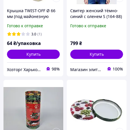
Крышка TWIST-OFF Ø 66
Свитер женский тёмно-
мм (под майонезную
синий с оленем S (164-88)
банку) лак, золото 20 шт/
Фолк Мода
Готово к отправке
Готово к отправке
уп (Полинка)
3.0
(1)
64
₴/упаковка
799
₴
Купить
Купить
98%
100%
Хозторг Харьков 2 - товары для дома от украинских производителей
Магазин элитной парфюмерии и косметики "Престиж"