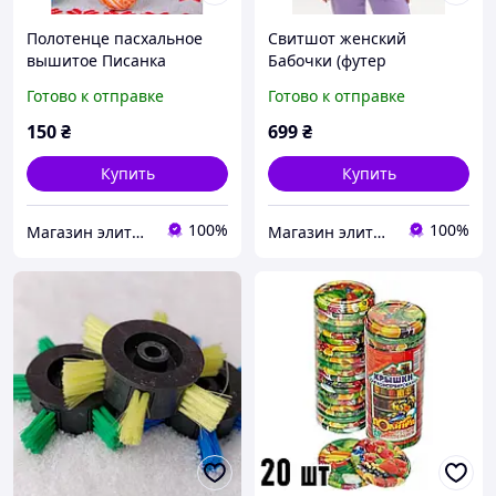
Полотенце пасхальное
Свитшот женский
вышитое Писанка
Бабочки (футер
(59*33см) цвет розово-
сиреневый) р. 42 S
Готово к отправке
Готово к отправке
фиолетовый Слобожанка
150
₴
699
₴
Купить
Купить
100%
100%
Магазин элитной парфюмерии и косметики "Престиж"
Магазин элитной парфюмерии и косметики "Престиж"