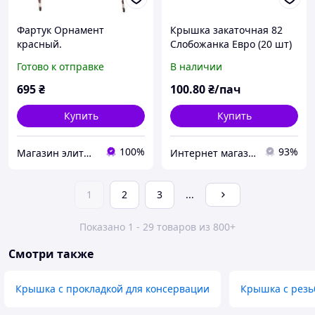
Фартук Орнамент
Крышка закаточная 82
красный.
Слобожанка Евро (20 шт)
Готово к отправке
В наличии
695
₴
100
.80
₴/пач
Купить
Купить
100%
93%
Магазин элитной парфюмерии и косметики "Престиж"
Интернет магазин "ХозШоп"
1
2
3
...
Показано 1 - 29 товаров из 800+
Смотри также
Крышка с прокладкой для консервации
Крышка с резь