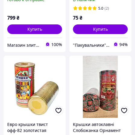
5.0
(2)
799
₴
75
₴
Купить
Купить
100%
94%
Магазин элитной парфюмерии и косметики "Престиж"
"Пакувальники" - упаковочные материалы оптом и в розницу
Евро крышки твист
Крышки автоклавні
офф-82 золотистая
Слобожанка Орнамент