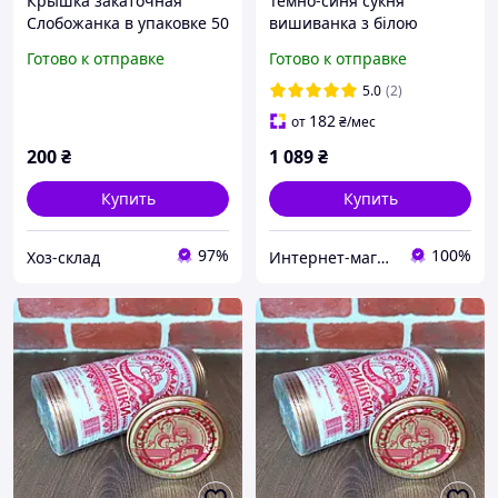
Крышка закаточная
Темно-синя сукня
Слобожанка в упаковке 50
вишиванка з білою
шт
вишивкою, розміри:
Готово к отправке
Готово к отправке
50,52,54,56,58,60,62
5.0
(2)
182
от
₴
/мес
200
₴
1 089
₴
Купить
Купить
97%
100%
Хоз-склад
Интернет-магазин Family-tex