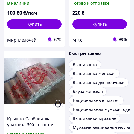
В наличии
Готово к отправке
100
.80
₴/пач
220
₴
Купить
Купить
97%
99%
Мир Мелочей
МіКс
Смотри также
Вышиванка
Вышиванка женская
Вышиванка для девушки
Блуза женская
Национальные платья
Национальная мужская одеж
Вышиванки мужские
Крышка Слобожанка
упаковка 500 шт опт и
Мужские вышиванки из льна
розница