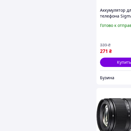
Аккумулятор д
телефона Sigma
17 Up запасна
Готово к отпра
аккумуляторна
батарея Li-ion
AAAA buzyna
339
₴
271
₴
Купит
Бузина