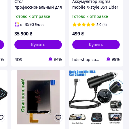
Стол
Аккумулятор Sigma
профессиональный для
mobile X-style 351 Lider
крупноформатной
(3400mAh 3.7V) Original
Готово к отправке
Готово к отправке
плитки Sigma
Workbench (63E)
3590
от
₴
/мес
5.0
(4)
35 900
₴
499
₴
Купить
Купить
7%
94%
98%
RDS
hds-shop.com.ua