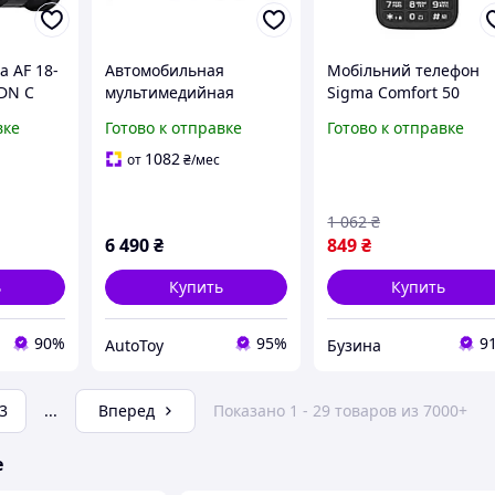
 AF 18-
Автомобильная
Мобільний телефон
 DN C
мультимедийная
Sigma Comfort 50
система Sigma F10232
HIT2020 Black
вке
Готово к отправке
Готово к отправке
2+32 Gb 1Din 10
(4827798120910)
1082
от
₴
/мес
1 062
₴
6 490
₴
849
₴
ь
Купить
Купить
90%
95%
9
AutoToy
Бузина
3
...
Вперед
Показано 1 - 29 товаров из 7000+
е