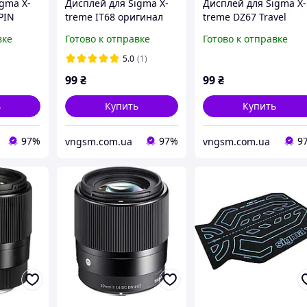
gma X-
Дисплей для Sigma Х-
Дисплей для Sigma X-
PIN
treme IT68 оригинал
treme DZ67 Travel
вке
Готово к отправке
Готово к отправке
5.0
(1)
99
₴
99
₴
ь
Купить
Купить
97%
97%
9
vngsm.com.ua
vngsm.com.ua