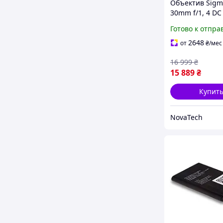
Объектив Sigm
30mm f/1, 4 DC
E
Готово к отпра
2648
от
₴
/мес
16 999
₴
15 889
₴
Купит
NovaTech