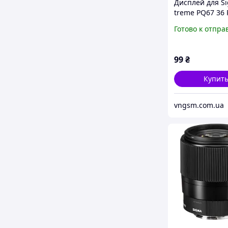
Дисплей для Si
treme PQ67 36 
оригинал
Готово к отпра
99
₴
Купит
vngsm.com.ua