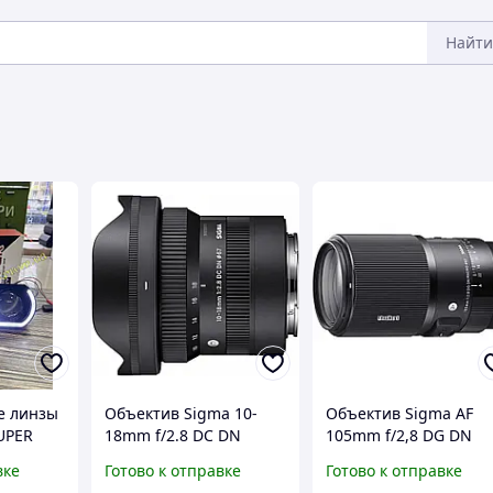
Найти
е линзы
Объектив Sigma 10-
Объектив Sigma AF
UPER
18mm f/2.8 DC DN
105mm f/2,8 DG DN
Contemporary (Sony-E)
Macro Art (Sony-E)
вке
Готово к отправке
Готово к отправке
билед