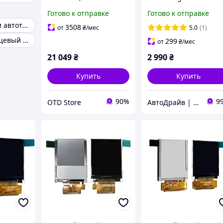
(Nikon Z)
SUPER X1 3.0 5500K
Готово к отправке
Готово к отправке
55/65W (комплект)
Инструменты и автотовары
3508
от
₴
/мес
5.0
(1)
Шарнирно-губцевый инструмент
299
от
₴
/мес
21 049
₴
2 990
₴
Купить
Купить
90%
9
OTD Store
АвтоДрайв | Интернет-магазин звука и автоэлектроники