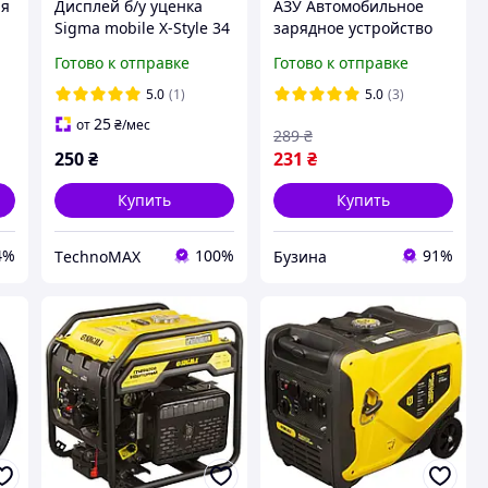
ля
Дисплей б/у уценка
АЗУ Автомобильное
Sigma mobile X-Style 34
зарядное устройство
NRG TYD-24OBG731-A1
Mini USB 3400mAh
Готово к отправке
Готово к отправке
a
оригинальный
2USB кабель 3.5м для
видеорегистратора
5.0
(1)
5.0
(3)
Aspiring Cyclone
25
от
₴
/мес
289
₴
250
₴
231
₴
Купить
Купить
4%
100%
91%
ТechnoMAX
Бузина