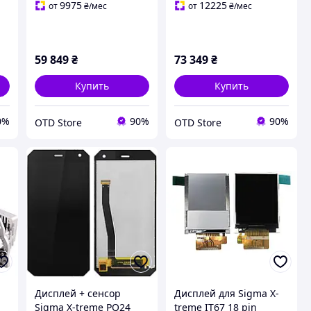
9975
12225
от
₴
/мес
от
₴
/мес
59 849
₴
73 349
₴
Купить
Купить
0%
90%
90%
OTD Store
OTD Store
Дисплей + сенсор
Дисплей для Sigma X-
Sigma X-treme PQ24
treme IT67 18 pin