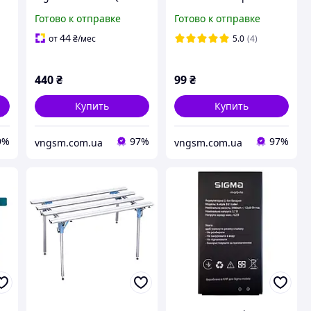
Black - p/n: LW050HD21
(Original)
Готово к отправке
Готово к отправке
V3.0
44
от
₴
/мес
5.0
(4)
440
₴
99
₴
Купить
Купить
9%
97%
97%
vngsm.com.ua
vngsm.com.ua