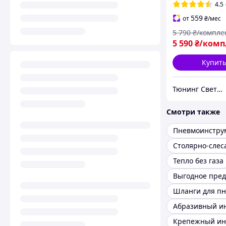
90/100ватт 550
4.5
масками G145
559
от
₴
/мес
5 790
₴/компле
5 590
₴/комп
Купит
Тюнинг Светотехника Интернет-Магазин
Смотри также
Тепло без газа