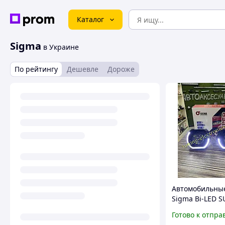
Каталог
Sigma
в Украине
По рейтингу
Дешевле
Дороже
Автомобильны
Sigma Bi-LED S
3.0" 3 дюйма
Готово к отпра
светодиодные 