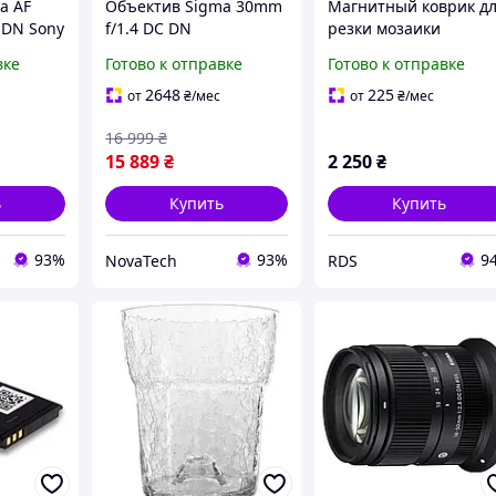
a AF
Объектив Sigma 30mm
Магнитный коврик д
 DN Sony
f/1.4 DC DN
резки мозаики
Contemporary Fujifilm X
Tappetino Magnetico,
вке
Готово к отправке
Готово к отправке
337х486 мм для Sigm
Serie 4 (064B2)
2648
225
от
₴
/мес
от
₴
/мес
16 999
₴
15 889
₴
2 250
₴
ь
Купить
Купить
93%
93%
9
NovaTech
RDS