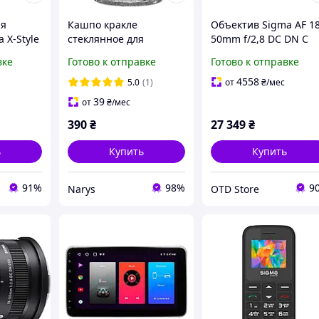
ля
Кашпо кракле
Объектив Sigma AF 18
 X-Style
стеклянное для
50mm f/2,8 DC DN C
я
орхидеи d 16 см
(Canon RF)
вке
Готово к отправке
Готово к отправке
я
Прозрачный
 600 мАч
4558
5.0
(1)
от
₴
/мес
39
от
₴
/мес
390
₴
27 349
₴
ь
Купить
Купить
91%
98%
9
Narys
OTD Store