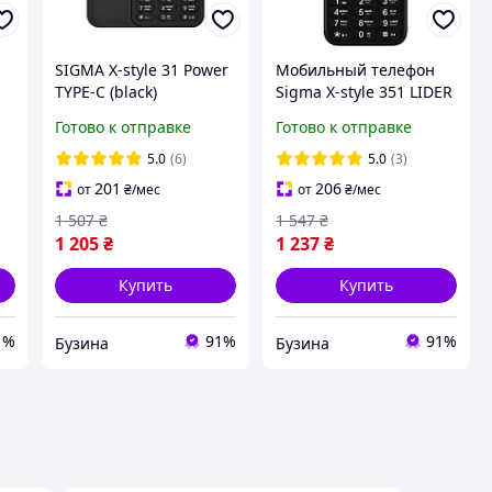
SIGMA X-style 31 Power
Мобильный телефон
TYPE-C (black)
Sigma X-style 351 LIDER
Black, Dual SIM, 3.5"
Готово к отправке
Готово к отправке
TFT, 3400 мАч, с
фонариком
5.0
(6)
5.0
(3)
201
206
от
₴
/мес
от
₴
/мес
1 507
₴
1 547
₴
1 205
₴
1 237
₴
Купить
Купить
1%
91%
91%
Бузина
Бузина