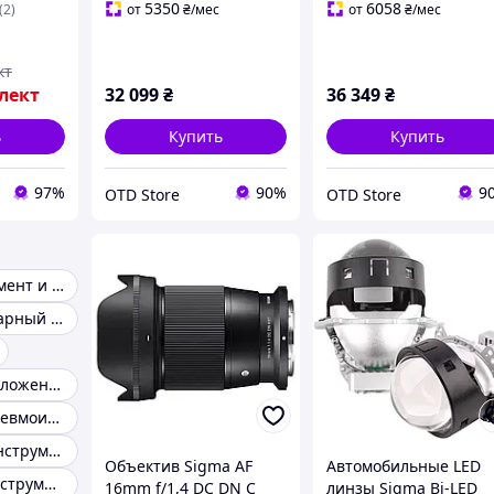
0к с
5350
6058
(2)
от
₴
/мес
от
₴
/мес
 Черные
кт
лект
32 099
₴
36 349
₴
ь
Купить
Купить
97%
90%
9
OTD Store
OTD Store
Пневмоинструмент и оборудование
Столярно-слесарный инструмент
Выгодное предложение
Шланги для пневмоинструмента
Абразивный инструмент
Объектив Sigma AF
Автомобильные LED
Крепежный инструмент
16mm f/1,4 DC DN C
линзы Sigma Bi-LED