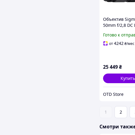
Объектив Sigma
50mm f/2,8 DC
(Sony-E)
Готово к отпра
4242
от
₴
/мес
25 449
₴
Купит
OTD Store
1
2
Смотри такж