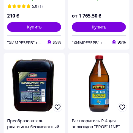
деароматизированный
ассортименте
5.0
(1)
210
₴
от
1 765
.50
₴
Купить
Купить
99%
99%
"ХИМРЕЗЕРВ" группа компаний: ТОВ "ПРОГРЕС 2010", ТОВ "ХІМРЕЗЕРВ-УКРАЇНА"
"ХИМРЕЗЕРВ" группа компаний: ТОВ "ПРОГРЕС 2010", ТОВ "ХІМРЕЗЕРВ-УКРАЇНА"
Преобразователь
Растворитель Р-4 для
ржавчины бескислотный
эпоксидов "PROFI LINE"
PROTEX 5кг (5л)
PROTEX 0.74кг (1л)