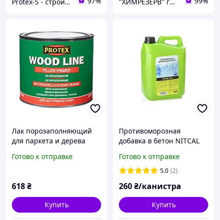
97%
99%
Protex-S - строительный интернет-магазин
"ХИМРЕЗЕРВ" группа компаний: ТОВ "ПРОГРЕС 2010", ТОВ "ХІМРЕЗЕРВ-УКРАЇНА"
Лак порозаполняющий
Противоморозная
для паркета и дерева
добавка в бетон NITCAL
WOOD LINE PROTEX 1.95кг
S45 5л.
Готово к отправке
Готово к отправке
(2.1л)
5.0
(2)
618
₴
260
₴/канистра
Купить
Купить