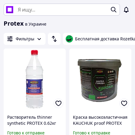
Protex
в Украине
Фильтры
Бесплатная доставка Rozetk
Растворитель thinner
Краска высокоэластичная
synthetic PROTEX 0.62кг
KAUCHUK proof PROTEX
(тара 1л) уайт-спирит
11кг (10л) цвета в
Готово к отправке
Готово к отправке