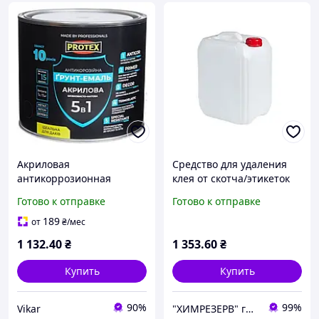
Акриловая
Средство для удаления
антикоррозионная
клея от скотча/этикеток
грунтово-эмалевая краска
PROTEX 7.5кг (тара 10л пэ)
Готово к отправке
Готово к отправке
5в1, RAL9011 черная, ТМ
PROTEX 2,4 кг
189
от
₴
/мес
1 132
.40
₴
1 353
.60
₴
Купить
Купить
90%
99%
Vikar
"ХИМРЕЗЕРВ" группа компаний: ТОВ "ПРОГРЕС 2010", ТОВ "ХІМРЕЗЕРВ-УКРАЇНА"