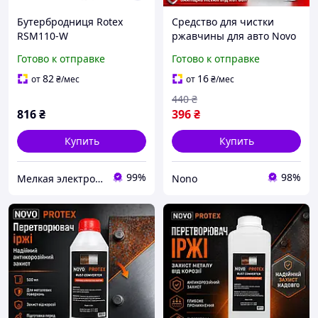
Бутербродниця Rotex
Средство для чистки
RSM110-W
ржавчины для авто Novo
Protex Очищение
Готово к отправке
Готово к отправке
ржавчины, 1 л
Преобразователь
82
16
от
₴
/мес
от
₴
/мес
ржавчины Средство от
440
₴
ржавчины
816
₴
396
₴
Купить
Купить
99%
98%
Мелкая электроника и посуда для вашего дома
Nono