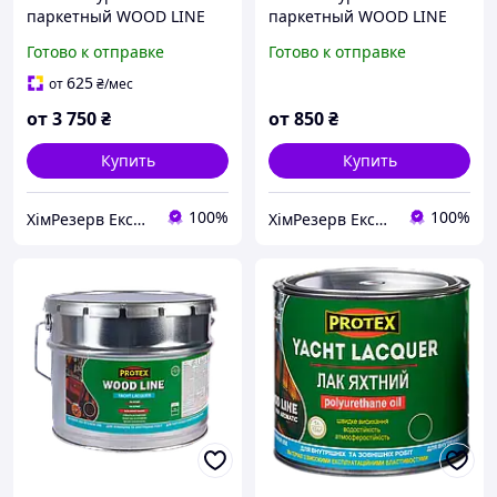
паркетный WOOD LINE
паркетный WOOD LINE
PROTEX 9.3кг (тара 10л)
PROTEX 1.95кг (2.1л) глян./
Готово к отправке
Готово к отправке
глян./полумат.
полумат.
625
от
₴
/мес
от
3 750
₴
от
850
₴
Купить
Купить
100%
100%
ХімРезерв Експерт
ХімРезерв Експерт