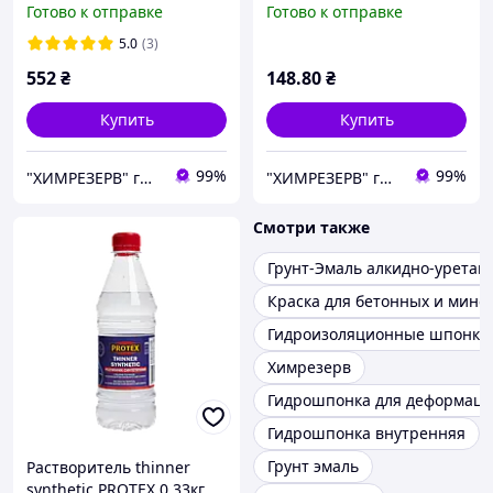
Готово к отправке
Готово к отправке
5.0
(3)
552
₴
148
.80
₴
Купить
Купить
99%
99%
"ХИМРЕЗЕРВ" группа компаний: ТОВ "ПРОГРЕС 2010", ТОВ "ХІМРЕЗЕРВ-УКРАЇНА"
"ХИМРЕЗЕРВ" группа компаний: ТОВ "ПРОГРЕС 2010", ТОВ "ХІМРЕЗЕРВ-УКРАЇНА"
Смотри также
Грунт-Эмаль алкидно-уретан
Краска для бетонных и мине
Гидроизоляционные шпонки
Химрезерв
Гидрошпонка для деформац
Гидрошпонка внутренняя
Грунт эмаль
Растворитель thinner
synthetic PROTEX 0.33кг