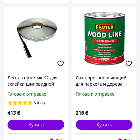
Лента-герметик К2 для
Лак порозаполняющий
склейки шиповидной
для паркета и дерева
мембраны 15х1.5 мм, 45
WOOD LINE PROTEX 0.65кг
Готово к отправке
Готово к отправке
м.п.
(0.7л)
5.0
(2)
413
₴
216
₴
Купить
Купить