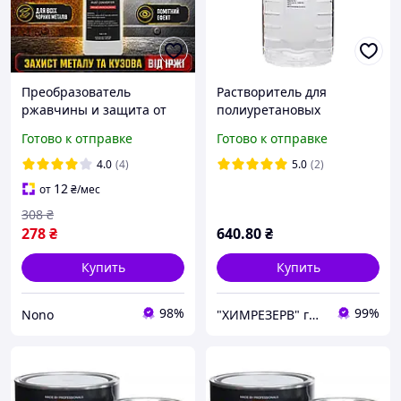
Преобразователь
Растворитель для
ржавчины и защита от
полиуретановых
коррозии Novo Protex
продуктов "PROFILINE"
Готово к отправке
Готово к отправке
Преобразователь
PROTEX 3.4кг (тара 5л)
ржавчины для авто 500
4.0
(4)
5.0
(2)
мл Защита от ржавчины
12
от
₴
/мес
308
₴
278
₴
640
.80
₴
Купить
Купить
98%
99%
Nono
"ХИМРЕЗЕРВ" группа компаний: ТОВ "ПРОГРЕС 2010", ТОВ "ХІМРЕЗЕРВ-УКРАЇНА"