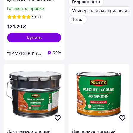
Гидрошпонка
(тара 0.5л) уайт-спирит
Готово к отправке
Универсальная акриловая эм
деароматизированный
5.0
(1)
Тосол
121
.20
₴
Купить
99%
"ХИМРЕЗЕРВ" группа компаний: ТОВ "ПРОГРЕС 2010", ТОВ "ХІМРЕЗЕРВ-УКРАЇНА"
Лак полиуретановый
Лак полиуретановый