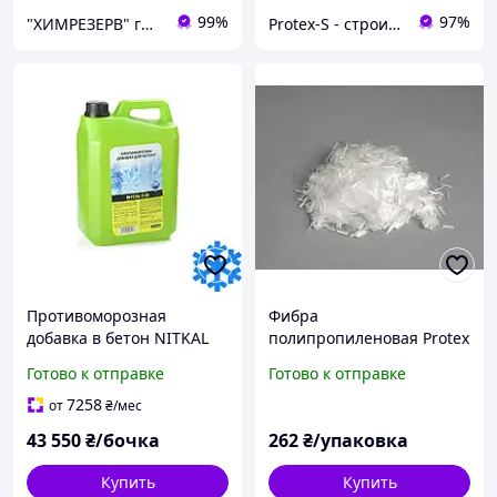
99%
97%
"ХИМРЕЗЕРВ" группа компаний: ТОВ "ПРОГРЕС 2010", ТОВ "ХІМРЕЗЕРВ-УКРАЇНА"
Protex-S - строительный интернет-магазин
Противоморозная
Фибра
добавка в бетон NITKAL
полипропиленовая Protex
S45 1000л.
12 мм для бетона, 0.9 кг
Готово к отправке
Готово к отправке
7258
от
₴
/мес
43 550
₴/бочка
262
₴/упаковка
Купить
Купить