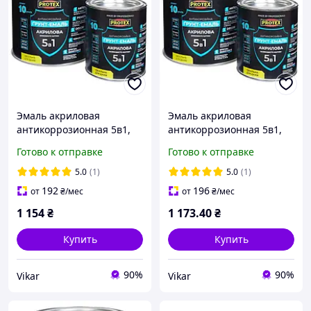
Эмаль акриловая
Эмаль акриловая
антикоррозионная 5в1,
антикоррозионная 5в1,
антрацит серая, ТМ
графит серая, ТМ PROTEX
Готово к отправке
Готово к отправке
PROTEX RAL7016 - 2,4 кг
RAL7024 - 2,4 кг
5.0
(1)
5.0
(1)
192
196
от
₴
/мес
от
₴
/мес
1 154
₴
1 173
.40
₴
Купить
Купить
90%
90%
Vikar
Vikar