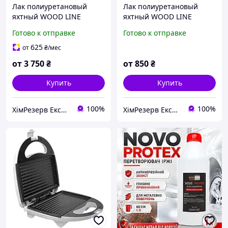
Лак полиуретановый
Лак полиуретановый
яхтный WOOD LINE
яхтный WOOD LINE
PROTEX 9.3кг (тара 10л)
PROTEX 1.95кг (2.1л) глян./
Готово к отправке
Готово к отправке
глян./полумат.
полумат.
625
от
₴
/мес
от
3 750
₴
от
850
₴
Купить
Купить
100%
100%
ХімРезерв Експерт
ХімРезерв Експерт