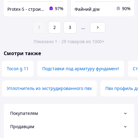
97%
90%
Protex-S - строительный интернет-магазин
Файний дім
1
2
3
...
Показано 1 - 29 товаров из 1000+
Смотри также
Тосол g 11
Подставки под арматуру фундамент
Ст
Уплотнитель из экструдированного пвх
Пвх профиль д
Покупателям
Продавцам