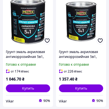
Грунт-эмаль акриловая
Грунт-эмаль акриловая
антикоррозийная 5в1,
антикоррозийная 5в1,
RAL9006 серая металлик,
RAL7046 темно-серая, ТМ
Готово к отправке
Готово к отправке
ТМ PROTEX - 1,9 кг
PROTEX - 2,4 кг
174
226
от
₴
/мес
от
₴
/мес
1 046
.70
₴
1 357
.40
₴
Купить
Купить
90%
90%
Vikar
Vikar