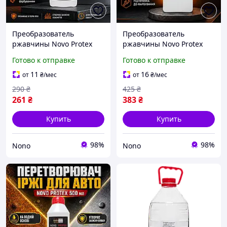
Преобразователь
Преобразователь
ржавчины Novo Protex
ржавчины Novo Protex
для защиты металла от
антикоррозийный для
Готово к отправке
Готово к отправке
коррозии, 500 мл (X-2647)
металлических
поверхностей
11
16
от
₴
/мес
от
₴
/мес
автомобиля, 1 л (X-2648)
290
₴
425
₴
261
₴
383
₴
Купить
Купить
98%
98%
Nono
Nono