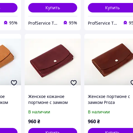
ь
Купить
Купить
95%
95%
9
ProfService ТОВ "Профессиональный сервис"
ProfService ТОВ "Профессиональный сервис"
ое
Женское кожаное
Женское портмоне с
мком
портмоне с замком
замком Proza
й мини
Proza бордовый мини
коричневый мини
В наличии
В наличии
клатч
клатч коньяк
960
₴
960
₴
ь
Купить
Купить