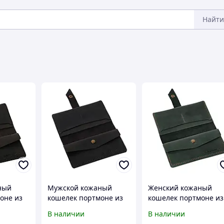
Найти
ный
Мужской кожаный
Женский кожаный
оне из
кошелек портмоне из
кошелек портмоне из
ожи
натуральной кожи
натуральной кожи
В наличии
В наличии
ы черный
ручной работы синий
ручной работы