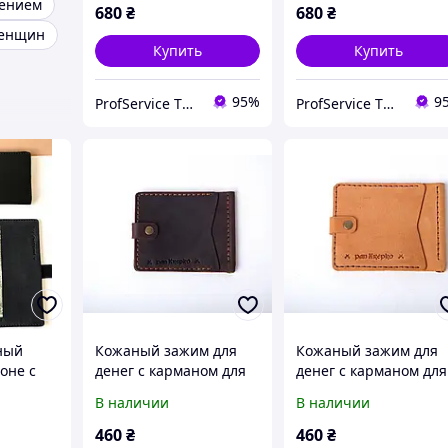
нением
оливковый Gazda
янтарный Gazda
680
₴
680
₴
коричневый
женщин
Купить
Купить
95%
9
ProfService ТОВ "Профессиональный сервис"
ProfService ТОВ "Профессиональный сервис"
ный
Кожаный зажим для
Кожаный зажим для
оне с
денег с карманом для
денег с карманом для
карт и
карточек на кнопке
карточек на кнопке
В наличии
В наличии
ке
женский коричневый
мужской рыжий Zosh
Promо
Zosh
коричневый
460
₴
460
₴