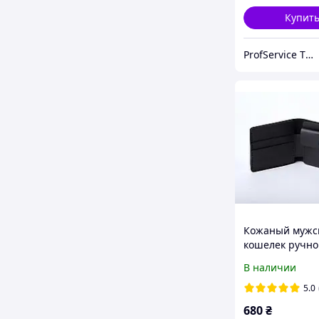
ручной работы
Купит
ProfService ТОВ "Профессиональный сервис"
Кожаный мужс
кошелек ручно
работы с карм
В наличии
монет и карто
черный Gazda
5.0
680
₴