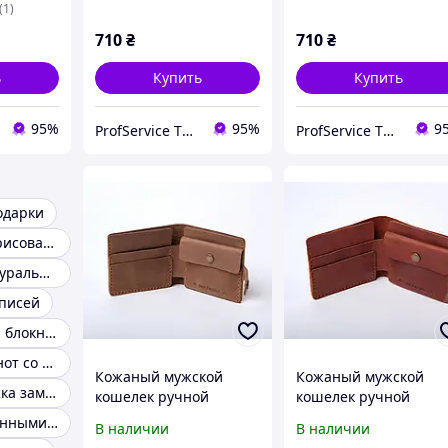
ке
Promin на кнопке
зеленый Promin на
(1)
кнопке
710
₴
710
₴
ь
Купить
Купить
95%
95%
9
ProfService ТОВ "Профессиональный сервис"
ProfService ТОВ "Профессиональный сервис"
одарки
Блокноты для рисования
Блокнот из натуральной кожи
аписей
Оригинальный блокнот
Кожаный блокнот со сменными блоками
Кожаный мужской
Кожаный мужской
Записная книжка замочке
кошелек ручной
кошелек ручной
работы с карманом для
работы с карманом д
Тетради со сменными блоками
В наличии
В наличии
монет и карточек
монет и карточек