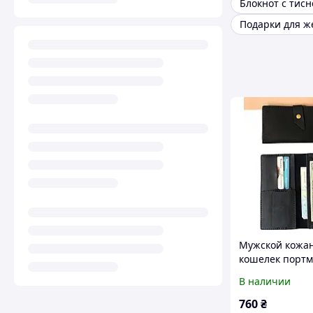
Блокнот с тис
Подарки для 
Мужской кожа
кошелек портм
карманом для 
В наличии
монет на кноп
лонгер синий 
760
₴