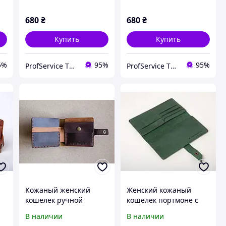
синий Gazda
рыжий песочный
Gazda
680
₴
680
₴
Купить
Купить
5%
95%
95%
ProfService ТОВ "Профессиональный сервис"
ProfService ТОВ "Профессиональный сервис"
Кожаный женский
Женский кожаный
кошелек ручной
кошелек портмоне с
ля
работы с карманом для
карманом для карт и
В наличии
В наличии
монет и карточек
монет на кнопке