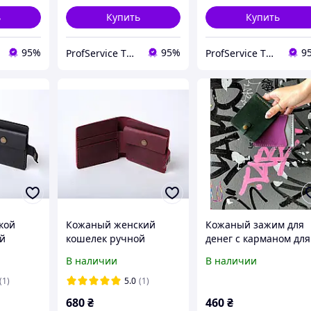
ь
Купить
Купить
95%
95%
9
ProfService ТОВ "Профессиональный сервис"
ProfService ТОВ "Профессиональный сервис"
кой
Кожаный женский
Кожаный зажим для
й
кошелек ручной
денег с карманом для
аном для
работы с карманом для
карточек на кнопке
В наличии
В наличии
чек
монет и карточек
женский малиновый
бордовый Gazda
Zosh
(1)
5.0
(1)
680
₴
460
₴