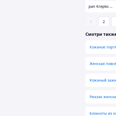
pan Krepko » кожаные изделия ручной работы
1
2
Смотри такж
Кожаное порт
Женская повсе
Кожаный зажи
Рюкзак женск
Блокноты из 