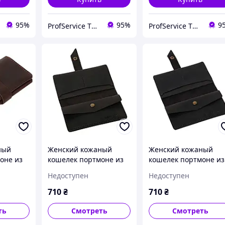
95%
95%
9
ProfService ТОВ "Профессиональный сервис"
ProfService ТОВ "Профессиональный сервис"
ный
Женский кожаный
Женский кожаный
оне из
кошелек портмоне из
кошелек портмоне из
ожи
натуральной кожи
натуральной кожи
Недоступен
Недоступен
ручной работы черный
ручной работы сини
omin на
Promin на кнопке
Promin на кнопке
710
₴
710
₴
ть
Смотреть
Смотреть