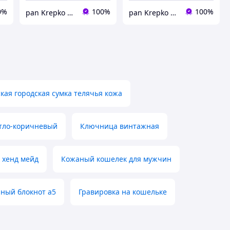
0%
100%
100%
pan Krepko » кожаные изделия ручной работы
pan Krepko » кожаные изделия ручной работы
кая городская сумка телячья кожа
тло-коричневый
Ключница винтажная
 хенд мейд
Кожаный кошелек для мужчин
ный блокнот а5
Гравировка на кошельке