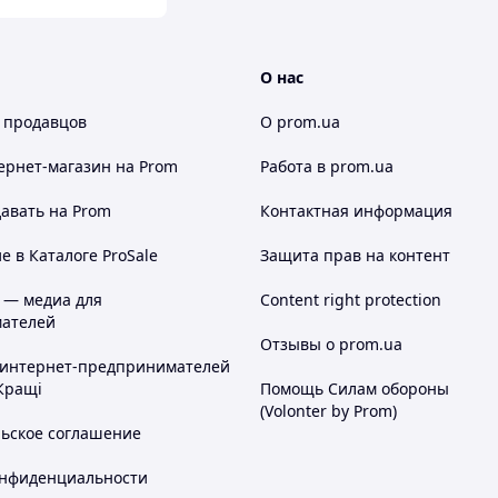
О нас
 продавцов
О prom.ua
ернет-магазин
на Prom
Работа в prom.ua
авать на Prom
Контактная информация
 в Каталоге ProSale
Защита прав на контент
 — медиа для
Content right protection
ателей
Отзывы о prom.ua
 интернет-предпринимателей
Кращі
Помощь Силам обороны
(Volonter by Prom)
льское соглашение
онфиденциальности