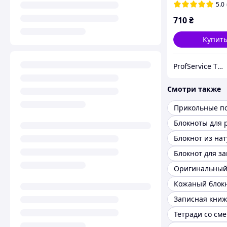
Promin на кноп
5.0
710
₴
Купит
ProfService ТОВ "Профессиональный сервис"
Смотри также
Прикольные п
Блокнот для з