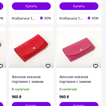
Купить
Купить
5%
95%
95%
ProfService ТОВ "Профессиональный сервис"
ProfService ТОВ "Профессиональный сервис"
Женское кожаное
Женское кожаное
портмоне с замком
портмоне с замком
Proza красный мини
Proza малиновый мини
В наличии
В наличии
клатч
клатч
960
₴
960
₴
Купить
Купить