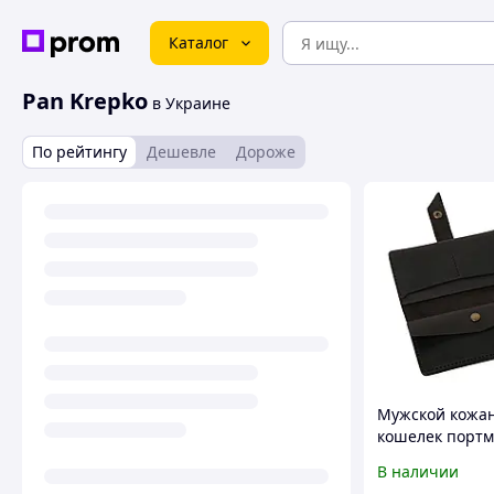
Каталог
Pan Krepko
в Украине
По рейтингу
Дешевле
Дороже
Мужской кожа
кошелек портм
натуральной к
В наличии
ручной работ