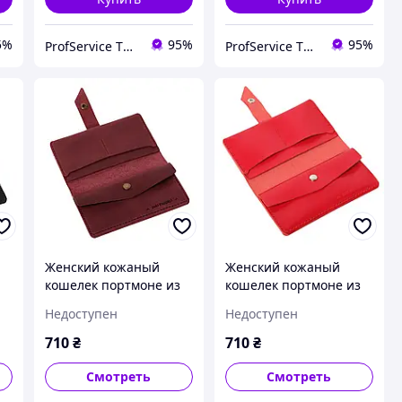
5%
95%
95%
ProfService ТОВ "Профессиональный сервис"
ProfService ТОВ "Профессиональный сервис"
Женский кожаный
Женский кожаный
кошелек портмоне из
кошелек портмоне из
натуральной кожи
натуральной кожи
Недоступен
Недоступен
й
ручной работы
ручной работы
бордовый Promin
красное Promin
710
₴
710
₴
Смотреть
Смотреть