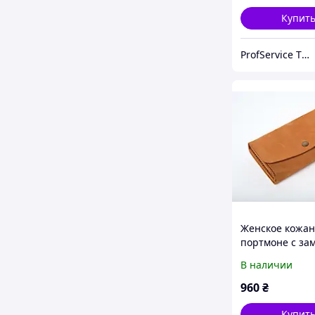
Купит
ProfService ТОВ "Профессиональный сервис"
Женское кожан
портмоне с за
Proza песочны
В наличии
клатч
960
₴
Купит