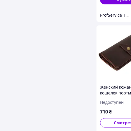
ProfService ТОВ "Профессиональный сервис"
Женский кожа
кошелек портм
натуральной к
Недоступен
ручной работы
коричневый Pr
710
₴
кнопке
Смотре