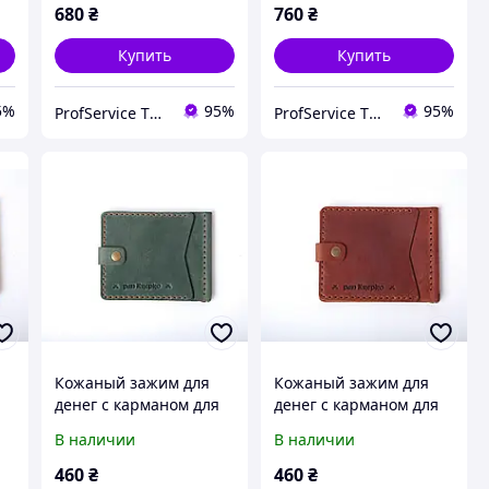
комбинированный
лонгер зеленый Promo
680
₴
760
₴
Gazda
ручной работы
Купить
Купить
5%
95%
95%
ProfService ТОВ "Профессиональный сервис"
ProfService ТОВ "Профессиональный сервис"
Кожаный зажим для
Кожаный зажим для
денег с карманом для
денег с карманом для
карточек на кнопке
карточек на кнопке
В наличии
В наличии
женский зеленый Zosh
женский коричневый
Zosh коньяк
460
₴
460
₴