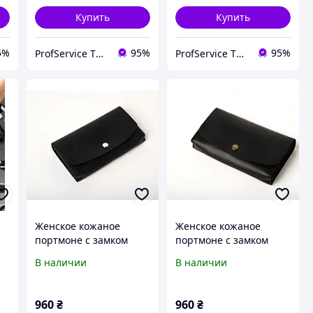
Купить
Купить
5%
95%
95%
ProfService ТОВ "Профессиональный сервис"
ProfService ТОВ "Профессиональный сервис"
Женское кожаное
Женское кожаное
портмоне с замком
портмоне с замком
Proza синий мини
Proza черный мини
В наличии
В наличии
клатч
клатч
960
₴
960
₴