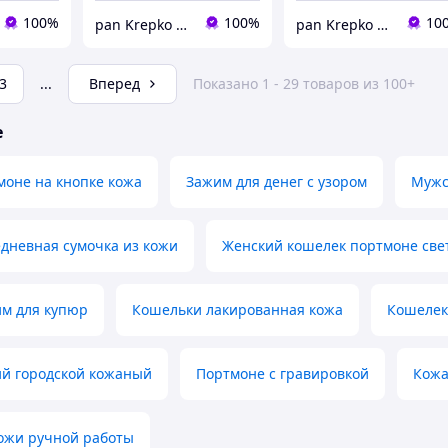
100%
100%
10
pan Krepko » кожаные изделия ручной работы
pan Krepko » кожаные изделия ручной работы
3
...
Вперед
Показано 1 - 29 товаров из 100+
е
моне на кнопке кожа
Зажим для денег с узором
Мужс
дневная сумочка из кожи
Женский кошелек портмоне све
м для купюр
Кошельки лакированная кожа
Кошелек
ий городской кожаный
Портмоне с гравировкой
Кожа
кожи ручной работы