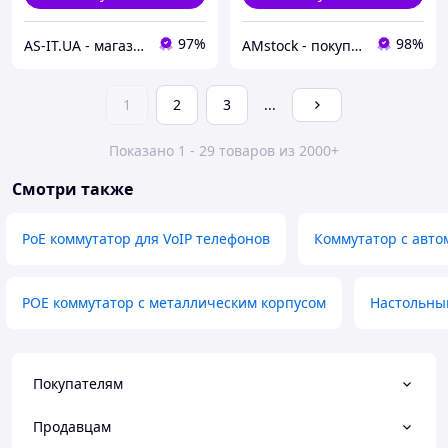
97%
98%
AS-IT.UA - магазин бу техніки і сервіс в Києві і по всій Україні
AMstock - покупки, що приносять задоволення!
1
2
3
...
Показано 1 - 29 товаров из 2000+
Смотри также
PoE коммутатор для VoIP телефонов
Коммутатор с авт
POE коммутатор с металлическим корпусом
Настольны
Покупателям
Продавцам