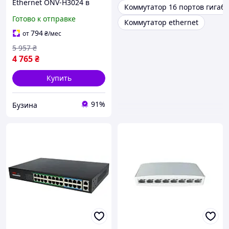
Ethernet ONV-H3024 в
Коммутатор 16 портов гигаб
металлическом корпусе
Готово к отправке
Коммутатор ethernet
24x1000Мб портов
330х204х44ммEthernet
794
от
₴
/мес
Switch buzyna
5 957
₴
4 765
₴
Купить
91%
Бузина