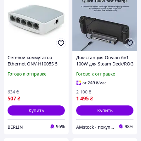
Сетевой коммутатор
Док-станция Onvian 6в1
Ethernet ONV-H1005S 5
100W для Steam Deck/ROG
портов 100Мб
(HDMI 4K/ Ethernet/ 3хUSB
Готово к отправке
Готово к отправке
пластиковый корпус 5В
3.0/ USB-C 100W)
1Ач компактный berlin
249
от
₴
/мес
634
₴
2 100
₴
507
₴
1 495
₴
Купить
Купить
95%
98%
BERLIN
AMstock - покупки, що приносять задоволення!