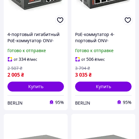
4-портовый гигабитный
PoE-коммутатор 4-
PoE-коммутатор ONV-
портовый ONV-
H3064P поддержка
POE33064PFG гигабитный
Готово к отправке
Готово к отправке
1000Мбит питание
2 uplink + 1 SFP 1000Мбит
IEEE802.3af/at 65Вт berlin
IEEE802.3af/at 65Вт berlin
334
506
от
₴
/мес
от
₴
/мес
2 507
₴
3 794
₴
2 005
₴
3 035
₴
Купить
Купить
95%
95%
BERLIN
BERLIN