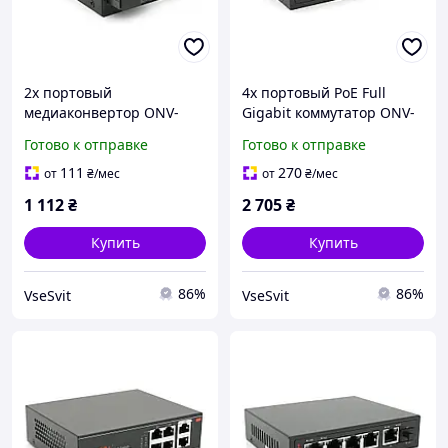
2х портовый
4х портовый PoE Full
медиаконвертор ONV-
Gigabit коммутатор ONV-
0110S-SCX-S2-A, 2*100М
POE33108PFG,
Готово к отправке
Готово к отправке
RJ45 + 1*SC порт
4xPoe1000Mбит + 2х1000
(1310/1550nm, 20km)
Мбит + 1хSFP 1000Мбит,
111
270
от
₴
/мес
от
₴
/мес
до 250 м, IEEEE802.3af/at,
1 112
₴
2 705
₴
Купить
Купить
86%
86%
VseSvit
VseSvit