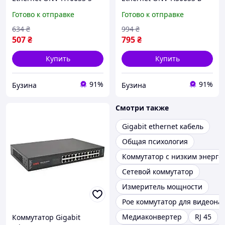
портов 100Мб
пластиковом корпусе
Готово к отправке
Готово к отправке
пластиковый корпус 5В
5x1000Мб портов 5В 1Ач
1Ач компактный buzyna
100х70х28Ethernet Switch
634
₴
994
₴
buzyna
507
₴
795
₴
Купить
Купить
91%
91%
Бузина
Бузина
Смотри также
Gigabit ethernet кабель
Общая психология
Коммутатор с низким энерг
Сетевой коммутатор
Измеритель мощности
Poe коммутатор для видеон
Медиаконвертер
RJ 45
Коммутатор Gigabit