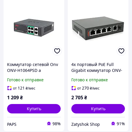
Коммутатор сетевой Onv
4х портовый PoE Full
ONV-H1064PSD a
Gigabit коммутатор ONV-
POE33108PFG,
Готово к отправке
Готово к отправке
4xPoe1000Mбит + 2х1000
Мбит + 1хSFP 1000Мбит,
121
270
от
₴
/мес
от
₴
/мес
до 250 м, IEEE802.3af/at,
1 209
₴
2 705
₴
Купить
Купить
98%
91%
PAPS
Zatyshok Shop