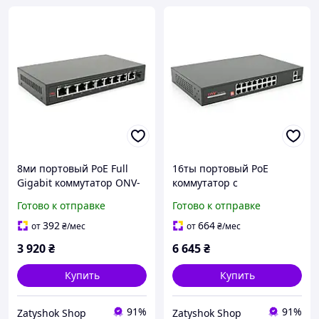
8ми портовый PoE Full
16ты портовый PoE
Gigabit коммутатор ONV-
коммутатор с
POE33108PFG,
автоперезапуском ONV-
Готово к отправке
Готово к отправке
8xPoe1000Mбит + 1х1000
H1016PLD 16хРое
Мбит + 1xSFP 1000Мбит,
100Мбит + 2хUplink
392
664
от
₴
/мес
от
₴
/мес
до 250 м, IEEEE802.3af/at,
1000Мбит + 1хSFP
3 920
₴
6 645
₴
1000Мбит, до 250м,
Купить
Купить
91%
91%
Zatyshok Shop
Zatyshok Shop