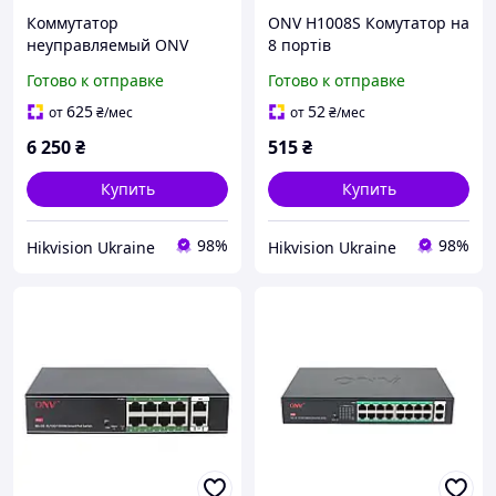
Коммутатор
ONV H1008S Комутатор на
неуправляемый ONV
8 портів
ONV-H1024PL
Готово к отправке
Готово к отправке
625
52
от
₴
/мес
от
₴
/мес
6 250
₴
515
₴
Купить
Купить
98%
98%
Hikvision Ukraine
Hikvision Ukraine