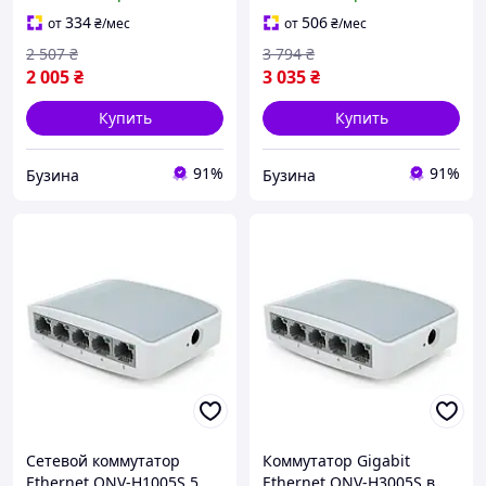
1000Мбит питание
2 uplink + 1 SFP 1000Мбит
IEEE802.3af/at 65Вт
IEEE802.3af/at 65Вт
334
506
от
₴
/мес
от
₴
/мес
buzyna
buzyna
2 507
₴
3 794
₴
2 005
₴
3 035
₴
Купить
Купить
91%
91%
Бузина
Бузина
Сетевой коммутатор
Коммутатор Gigabit
Ethernet ONV-H1005S 5
Ethernet ONV-H3005S в