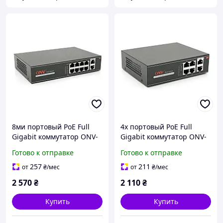
8ми портовый PoE Full
4х портовый PoE Full
Gigabit коммутатор ONV-
Gigabit коммутатор ONV-
H3108P, 8xPoe1000Мбит +
H3064P, 4xPoe1000Мбит +
Готово к отправке
Готово к отправке
2х1000 Мбит,
2х1000 Мбит,
IEEE802.3af/at, общая
IEEE802.3af/at, общая
257
211
от
₴
/мес
от
₴
/мес
мощность 120 Вт
мощность 65 Вт
2 570
₴
2 110
₴
Купить
Купить