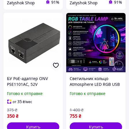
91%
91%
Zatyshok Shop
Zatyshok Shop
БУ PoE-адаптер ONV
Светильник кольцо
PSE1101AC, 52V
Atmosphere LED RGB USB
(PSE1101AC)
c Bluetooth 26см
Готово к отправке
Готово к отправке
35
от
₴
/мес
375
₴
1 400
₴
350
₴
755
₴
Купить
Купить