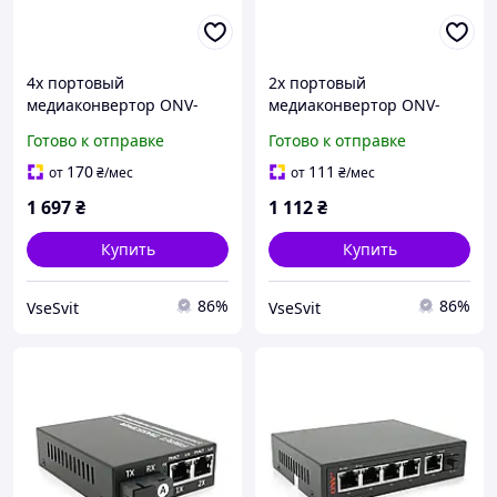
4х портовый
2х портовый
медиаконвертор ONV-
медиаконвертор ONV-
0110S-SCX-S4-A, 4*100М
0110S-SCX-S2-B, 2*100М
Готово к отправке
Готово к отправке
RJ45 + 1*SC порт
RJ45 + 1*SC порт
(1310/1550nm, 20km)
(1310/1550nm, 20km)
170
111
от
₴
/мес
от
₴
/мес
1 697
₴
1 112
₴
Купить
Купить
86%
86%
VseSvit
VseSvit