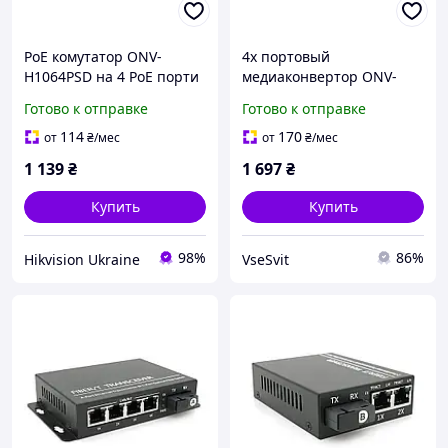
PoE комутатор ONV-
4х портовый
H1064PSD на 4 PoE порти
медиаконвертор ONV-
0110S-SCX-S4-B, 4*100М
Готово к отправке
Готово к отправке
RJ45 + 1*SC порт
(1310/1550nm, 20km)
114
170
от
₴
/мес
от
₴
/мес
1 139
₴
1 697
₴
Купить
Купить
98%
86%
Hikvision Ukraine
VseSvit