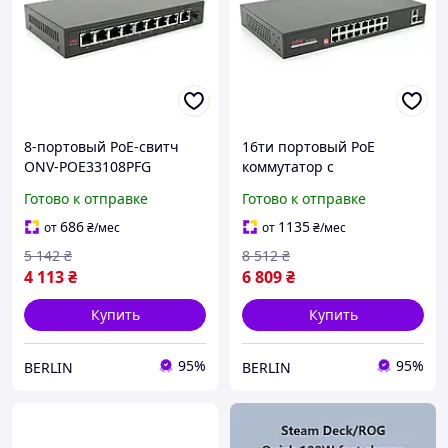
8-портовый PoE-свитч
16ти портовый PoE
ONV-POE33108PFG
коммутатор с
1000Мбит + 1 uplink + 1
автоперезапуском ONV-
Готово к отправке
Готово к отправке
SFP IEEE802.3af/at 110Вт
H1016PLD 16хРоЕ 100Мбіт
berlin
+ 2хUplink 1000Мбіт +
686
1135
от
₴
/мес
от
₴
/мес
1хSFP 1000Мбіт,до 250м,
5 142
₴
8 512
₴
4 113
₴
6 809
₴
Купить
Купить
95%
95%
BERLIN
BERLIN