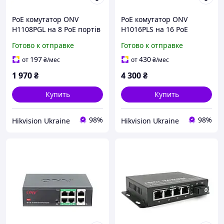
PoE комутатор ONV
PoE комутатор ONV
H1108PGL на 8 PoE портів
H1016PLS на 16 PoE
портів
Готово к отправке
Готово к отправке
197
430
от
₴
/мес
от
₴
/мес
1 970
₴
4 300
₴
Купить
Купить
98%
98%
Hikvision Ukraine
Hikvision Ukraine