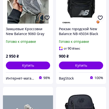
Замшевые Кроссовки
Рюкзак городской New
New Balance 9060 Gray
Balance NB-45034 Black
Серые Мужские Нью
(логотип снизу)
Готово к отправке
Готово к отправке
Баланс Пена 41,43,44,45
размеры
90
от
₴
/мес
2 950
₴
900
₴
Купить
Купить
98%
100%
Интернет-магазин Sneakers Boom
BagStock