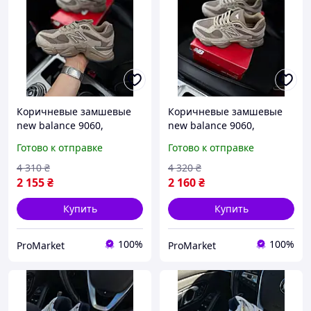
Коричневые замшевые
Коричневые замшевые
new balance 9060,
new balance 9060,
Красивые женские New
Красивые женские New
Готово к отправке
Готово к отправке
Balance, New balance
Balance, New balance
9060 женские, бренд
9060 женские, на лето
4 310
₴
4 320
₴
2 155
₴
2 160
₴
Купить
Купить
100%
100%
ProMarket
ProMarket