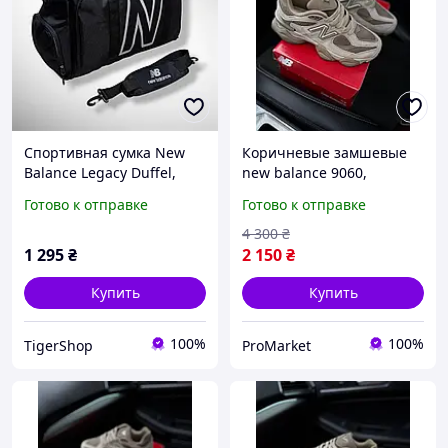
Спортивная сумка New
Коричневые замшевые
Balance Legacy Duffel,
new balance 9060,
сумка через плечо, сумка
Красивые женские New
Готово к отправке
Готово к отправке
с отделом для обуви,
Balance, New balance
дорожная сумка
9060 женские
4 300
₴
1 295
₴
2 150
₴
Купить
Купить
100%
100%
TigerShop
ProMarket