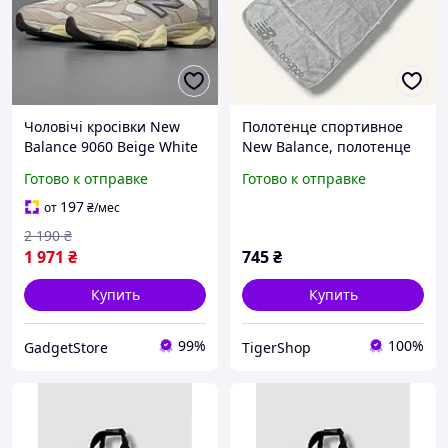
Чоловічі кросівки New
Полотенце спортивное
Balance 9060 Beige White
New Balance, полотенце
нью баланс
New Balance, полотенце
Готово к отправке
Готово к отправке
для спорта, полотенце
для тренировок New
197
от
₴
/мес
Balance
2 190
₴
1 971
₴
745
₴
Купить
Купить
99%
100%
GadgetStore
TigerShop