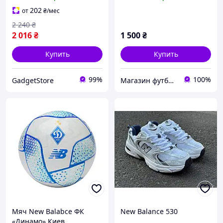
202
от
₴
/мес
2 240
₴
2 016
₴
1 500
₴
Купить
Купить
99%
100%
GadgetStore
Магазин футбольной атрибутики SPORTSLABELS
Мяч New Balabce ФК
New Balance 530
«Динамо» Киев