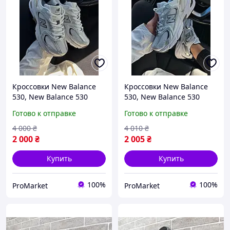
Кроссовки New Balance
Кроссовки New Balance
530, New Balance 530
530, New Balance 530
White Metallic, Белые
White Metallic, Белые
Готово к отправке
Готово к отправке
кроссовки New Balance
кроссовки New Balance
530
530, женские
4 000
₴
4 010
₴
2 000
₴
2 005
₴
Купить
Купить
100%
100%
ProMarket
ProMarket