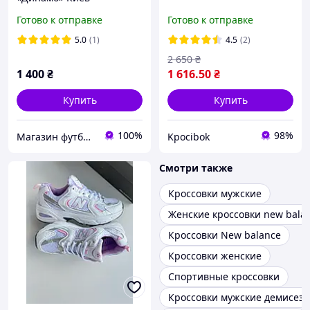
Готово к отправке
Готово к отправке
5.0
(1)
4.5
(2)
2 650
₴
1 400
₴
1 616
.50
₴
Купить
Купить
100%
98%
Магазин футбольной атрибутики SPORTSLABELS
Kpocibok
Смотри также
Кроссовки мужские
Женские кроссовки new bala
Кроссовки New balance
Кроссовки женские
Спортивные кроссовки
Кроссовки мужские демисез