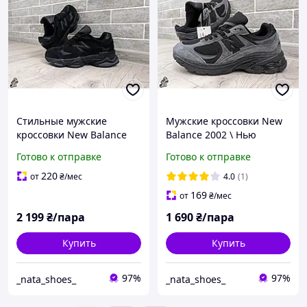
Стильные мужские
Мужские кроссовки New
кроссовки New Balance
Balance 2002 \ Нью
9060 \ Нью Беланс 9060 \
Беланс 2002 \ 44 (27,5 см)
Готово к отправке
Готово к отправке
41
220
от
₴
/мес
4.0
(1)
169
от
₴
/мес
2 199
₴/пара
1 690
₴/пара
Купить
Купить
97%
97%
_nata_shoes_
_nata_shoes_