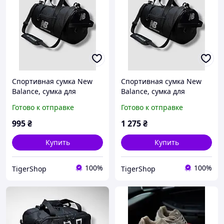
Спортивная сумка New
Спортивная сумка New
Balance, сумка для
Balance, сумка для
тренировок, сумка через
тренировок, сумка через
Готово к отправке
Готово к отправке
плечо, дорожная сумка
плечо, дорожная сумка
размер M
размер L
995
₴
1 275
₴
Купить
Купить
100%
100%
TigerShop
TigerShop