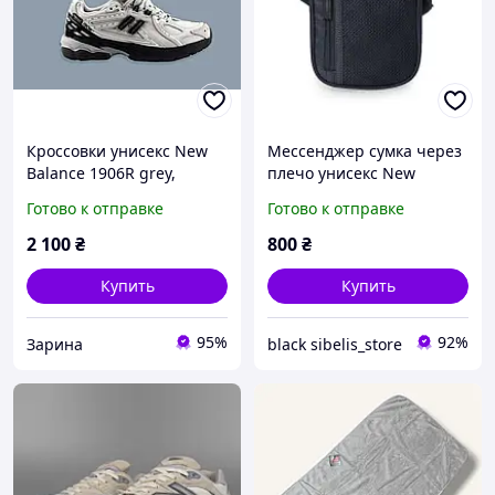
Кроссовки унисекс New
Мессенджер сумка через
Balance 1906R grey,
плечо унисекс New
Кроссовки унисекс Нью
Balance
Готово к отправке
Готово к отправке
Беланс 1906
2 100
₴
800
₴
Купить
Купить
95%
92%
Зарина
black sibelis_store