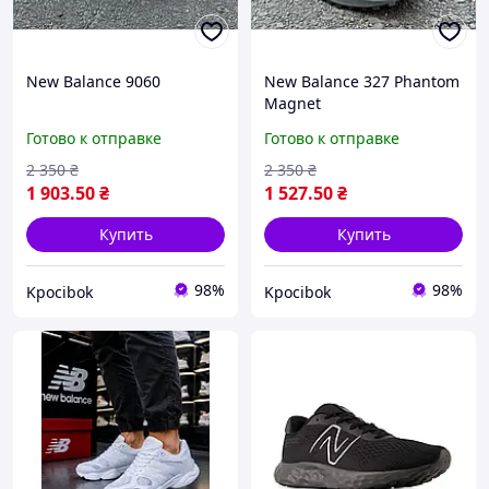
New Balance 9060
New Balance 327 Phantom
Magnet
Готово к отправке
Готово к отправке
2 350
₴
2 350
₴
1 903
.50
₴
1 527
.50
₴
Купить
Купить
98%
98%
Kpocibok
Kpocibok