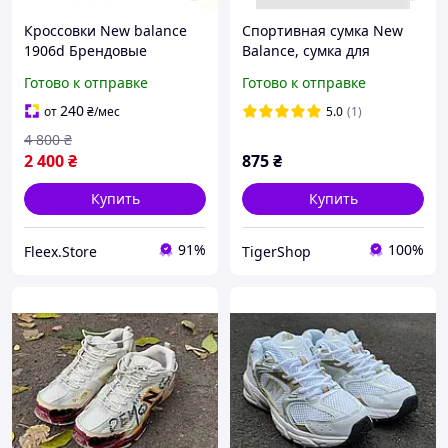
Кроссовки New balance
Спортивная сумка New
1906d Брендовые
Balance, сумка для
кроссовки New balance
тренировок, сумка через
Готово к отправке
Готово к отправке
1906d white Кроссовки
плечо, дорожная сумка
New balance 1906d
размер S
240
от
₴
/мес
5.0
(1)
protection
4 800
₴
2 400
₴
875
₴
Купить
Купить
91%
100%
Fleex.Store
TigerShop