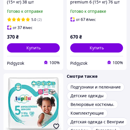
(15+ кг) 38 шт
premium 6 (15+ кг) 76 шт
jumbo bag
Готово к отправке
Готово к отправке
67
5.0
(2)
от
₴
/мес
37
от
₴
/мес
370
₴
670
₴
Купить
Купить
100%
100%
Pidgyzok
Pidgyzok
Смотри также
Подгузники и пеленание
Детские одежды
Велюровые костюмы.
Комплектующие
Детская одежда с Венгрии