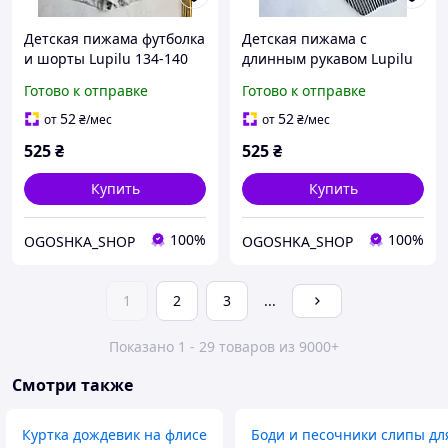
Детская пижама футболка
Детская пижама с
и шорты Lupilu 134-140
длинным рукавом Lupilu
см для девочки
86-92 см для мальчиков
Готово к отправке
Готово к отправке
52
52
от
₴
/мес
от
₴
/мес
525
₴
525
₴
Купить
Купить
100%
100%
OGOSHKA_SHOP
OGOSHKA_SHOP
1
2
3
...
Показано 1 - 29 товаров из 9000+
Смотри также
Куртка дождевик на флисе
Боди и песочники слипы д