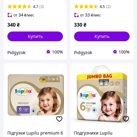
4.7
(3)
4.5
(2)
34
33
от
₴
/мес
от
₴
/мес
340
₴
330
₴
Купить
Купить
100%
100%
Pidgyzok
Pidgyzok
Підгузки Lupilu premium 6
Подгузники Lupilu