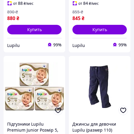
88
84
от
₴
/мес
от
₴
/мес
890
₴
855
₴
880
₴
845
₴
Купить
Купить
99%
99%
Lupilu
Lupilu
Підгузники Lupilu
Джинсы для девочки
Premium Junior Розмір 5,
Lupilu (размер 110)