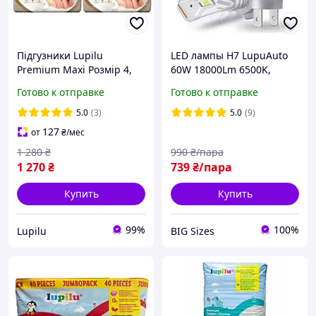
Підгузники Lupilu
LED лампы H7 LupuAuto
Premium Maxi Розмір 4,
60W 18000Lm 6500K,
Вага 8-16 кг, 138 шт
автомобильные
Готово к отправке
Готово к отправке
светодиодные лампы
ближний/дальний свет,
5.0
(3)
5.0
(9)
IP68, холодный белый
127
от
₴
/мес
свет
1 280
₴
990
₴/пара
1 270
₴
739
₴/пара
Купить
Купить
99%
100%
Lupilu
BIG Sizes