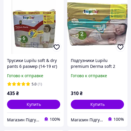
Трусики Lupilu soft & dry
Подгузники Lupilu
pants 6 размер (14-19 кг)
premium Derma soft 2
36 шт
размер 42 шт
Готово к отправке
Готово к отправке
5.0
(1)
435
₴
310
₴
Купить
Купить
100%
100%
Магазин ПідгузОК
Магазин ПідгузОК