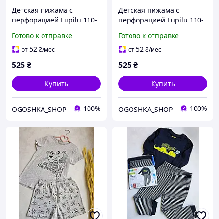
Детская пижама с
Детская пижама с
перфорацией Lupilu 110-
перфорацией Lupilu 110-
116 см для мальчиков
116 см для мальчиков
Готово к отправке
Готово к отправке
52
52
от
₴
/мес
от
₴
/мес
525
₴
525
₴
Купить
Купить
100%
100%
OGOSHKA_SHOP
OGOSHKA_SHOP