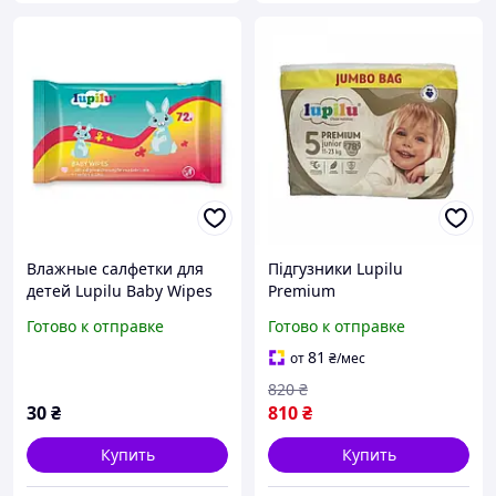
Влажные салфетки для
Підгузники Lupilu
детей Lupilu Baby Wipes
Premium
72 шт.
JUMBOПодгузники Lupilu
Готово к отправке
Готово к отправке
Premium JUMBO BAG
Junior Размер 5, Вес 11-23
81
от
₴
/мес
кг, 78 шт BAG Junior
820
₴
Розмір 5, Вага
30
₴
810
₴
Купить
Купить