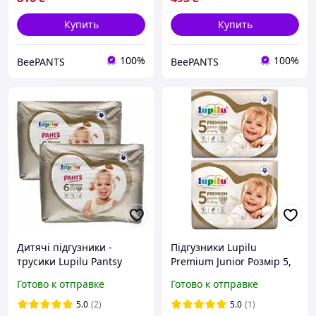
Купить
Купить
100%
100%
BeePANTS
BeePANTS
Дитячі підгузники -
Підгузники Lupilu
трусики Lupilu Pantsy
Premium Junior Розмір 5,
Premium Jumbo Bag
Вага 11-23 кг, 78 шт
Готово к отправке
Готово к отправке
Розмір 6 Extra Large, 15+
кг, 64 шт
5.0
(2)
5.0
(1)