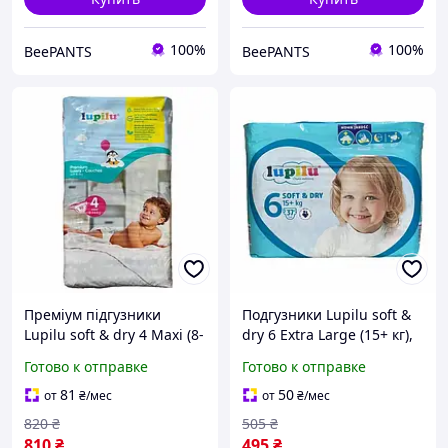
100%
100%
BeePANTS
BeePANTS
Преміум підгузники
Подгузники Lupilu soft &
Lupilu soft & dry 4 Maxi (8-
dry 6 Extra Large (15+ кг),
14 кг) 80 шт
37 шт
Готово к отправке
Готово к отправке
81
50
от
₴
/мес
от
₴
/мес
820
₴
505
₴
810
₴
495
₴