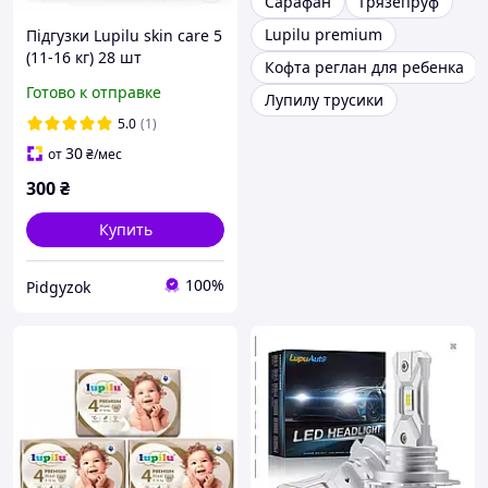
Сарафан
Грязепруф
Lupilu premium
Підгузки Lupilu skin care 5
(11-16 кг) 28 шт
Кофта реглан для ребенка
Готово к отправке
Лупилу трусики
5.0
(1)
30
от
₴
/мес
300
₴
Купить
100%
Pidgyzok