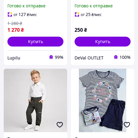
Вага 11-23 кг, 117 шт
фиолетовые
Готово к отправке
Готово к отправке
127
25
от
₴
/мес
от
₴
/мес
1 280
₴
1 270
₴
250
₴
Купить
Купить
99%
100%
Lupilu
DeVal OUTLET