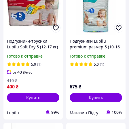
Подгузники-трусики
Подгузники Lupilu
Lupilu Soft Dry 5 (12-17 кг)
premium размер 5 (10-16
40 шт
кг) 70 шт
Готово к отправке
Готово к отправке
5.0
(1)
5.0
(1)
40
от
₴
/мес
410
₴
400
₴
675
₴
Купить
Купить
99%
100%
Lupilu
Магазин ПідгузОК