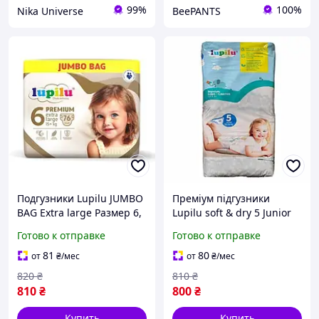
99%
100%
Nika Universe
BeePANTS
Подгузники Lupilu JUMBO
Преміум підгузники
BAG Extra large Размер 6,
Lupilu soft & dry 5 Junior
Вес 15+ кг, 76 шт
(10-16 кг) 70 шт
Готово к отправке
Готово к отправке
81
80
от
₴
/мес
от
₴
/мес
820
₴
810
₴
810
₴
800
₴
Купить
Купить