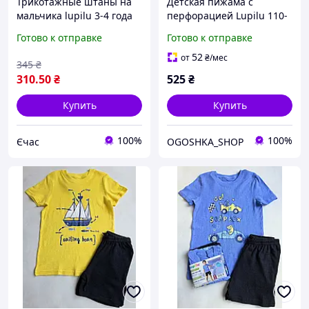
Трикотажные штаны на
Детская пижама с
мальчика lupilu 3-4 года
перфорацией Lupilu 110-
рост 104 см
116 см для девочек
Готово к отправке
Готово к отправке
52
от
₴
/мес
345
₴
310
.50
₴
525
₴
Купить
Купить
100%
100%
Єчас
OGOSHKA_SHOP