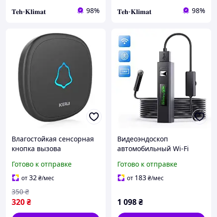
98%
98%
𝐓𝐞𝐡-𝐊𝐥𝐢𝐦𝐚𝐭
𝐓𝐞𝐡-𝐊𝐥𝐢𝐦𝐚𝐭
Влагостойкая сенсорная
Видеоэндоскоп
кнопка вызова
автомобильный Wi-Fi
официанта или
эндоскоп HD 1200 P 2м
Готово к отправке
Готово к отправке
персонала KERUI KR-F52
BLACK
32
183
от
₴
/мес
от
₴
/мес
350
₴
320
₴
1 098
₴