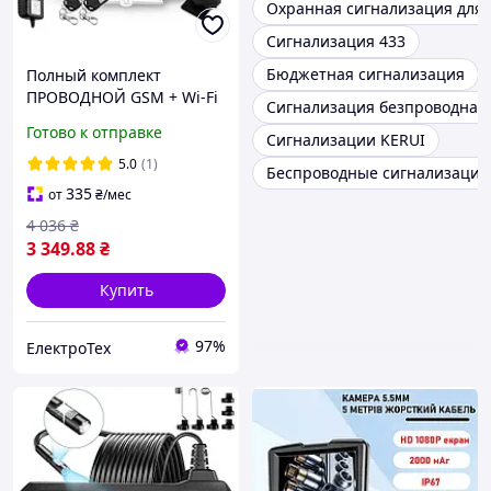
Охранная сигнализация для 
Сигнализация 433
Бюджетная сигнализация
Полный комплект
ПРОВОДНОЙ GSM + Wi-Fi
Сигнализация безпроводная
сигнализации Kerui
Готово к отправке
Сигнализации KERUI
PG500 / B2G / GSM30А
(комплект 10)
5.0
(1)
Беспроводные сигнализации
335
от
₴
/мес
4 036
₴
3 349
.88
₴
Купить
97%
ЕлектроТех