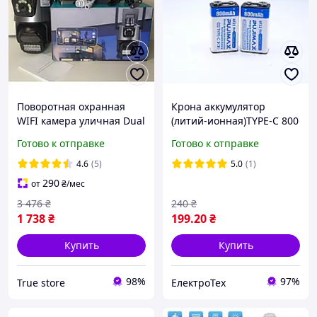
Поворотная охранная
Крона аккумулятор
WIFI камера уличная Dual
(литий-ионная)TYPE-C 800
Lens Zoom 8MP iCSee с
мАч 9V PUJIMAX
Готово к отправке
Готово к отправке
удаленным доступом
онлайн, сирена, зум
4.6
(5)
5.0
(1)
290
от
₴
/мес
3 476
₴
240
₴
1 738
₴
199
.20
₴
Купить
Купить
98%
97%
True store
ЕлектроТех