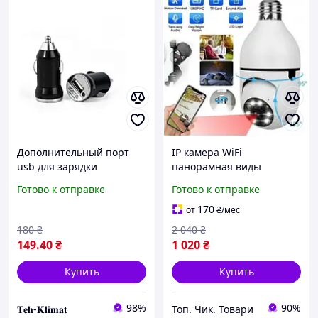
Дополнительный порт
IP камера WiFi
usb для зарядки
панорамная виды
устройств в автомобиль
лампочки Kerui CAMERA
Готово к отправке
Готово к отправке
12 V 231593
CAM L1 E27 WIFI IP 360/90,
комнатная камера
170
от
₴
/мес
180
₴
2 040
₴
149
.40
₴
1 020
₴
Купить
Купить
98%
90%
𝐓𝐞𝐡-𝐊𝐥𝐢𝐦𝐚𝐭
Топ. Чик. Товари