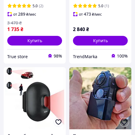
зум, уличная охранная
5.0
(2)
5.0
(1)
289
473
от
₴
/мес
от
₴
/мес
3 470
₴
1 735
₴
2 840
₴
Купить
Купить
98%
100%
True store
TrendMarka