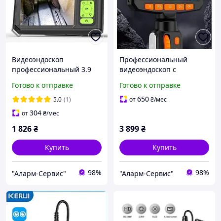
Видеоэндоскоп
Профессиональный
профессиональный 3.9
видеоэндоскоп с
мм 1метр. Эндоскоп
управлением на 360°,
Готово к отправке
Готово к отправке
диаметр 6 мм,длина 1 м,
4,3 дюймов IPS экран,
650
5.0
(1)
от
₴
/мес
Эндоскоп
304
от
₴
/мес
1 826
₴
3 899
₴
Купить
Купить
98%
98%
"Аларм-Сервис"
"Аларм-Сервис"