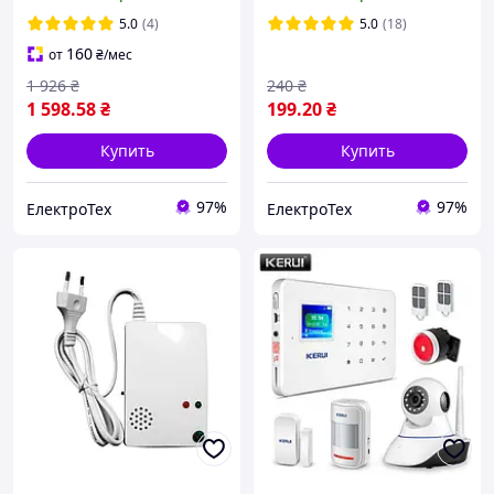
звонок с датчиком
движения
5.0
(4)
5.0
(18)
непроницаемым DW09
160
от
₴
/мес
ДВ9
1 926
₴
240
₴
1 598
.58
₴
199
.20
₴
Купить
Купить
97%
97%
ЕлектроТех
ЕлектроТех