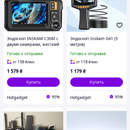
Эндоскоп INSKAM C30M с
Эндоскоп Inskam G41 (5
двумя камерами, жесткий
метрів)
кабель 1м/8мм
Готово к отправке
Готово к отправке
158
118
от
₴
/мес
от
₴
/мес
1 579
₴
1 179
₴
Купить
Купить
95%
95%
Hotgadget
Hotgadget