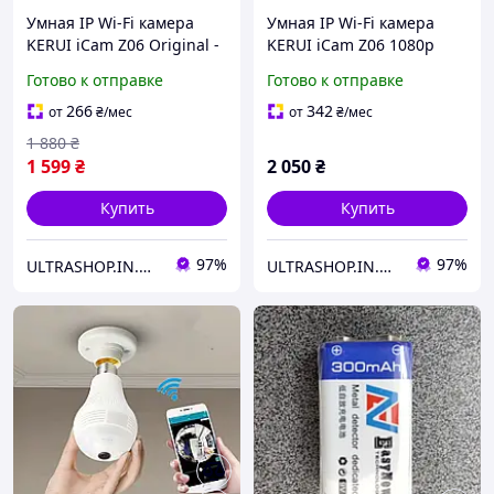
Умная IP Wi-Fi камера
Умная IP Wi-Fi камера
KERUI iCam Z06 Original -
KERUI iCam Z06 1080p
Поворотная смарт камера
Original - Поворотная
Готово к отправке
Готово к отправке
видеонаблюдения
смарт камера
онлайн, ночная съемка
видеонаблюдения
266
342
от
₴
/мес
от
₴
/мес
онлайн
1 880
₴
1 599
₴
2 050
₴
Купить
Купить
97%
97%
ULTRASHOP.IN.UA 🛒 Интернет-магазин трендовых гаджетов
ULTRASHOP.IN.UA 🛒 Интернет-магазин трендовых гаджетов