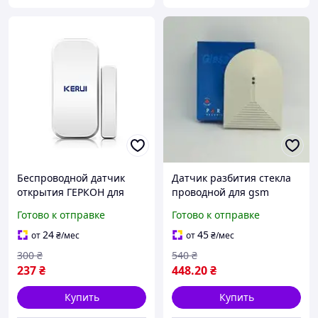
Беспроводной датчик
Датчик разбития стекла
открытия ГЕРКОН для
проводной для gsm
KERUI сигнализации D025
сигнализации
Готово к отправке
Готово к отправке
на открытие дверей и
окон
24
45
от
₴
/мес
от
₴
/мес
300
₴
540
₴
237
₴
448
.20
₴
Купить
Купить