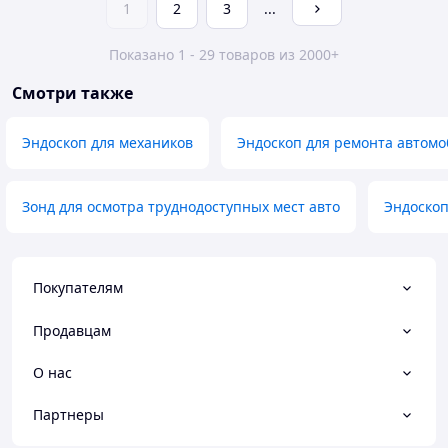
1
2
3
...
Показано 1 - 29 товаров из 2000+
Смотри также
Эндоскоп для механиков
Эндоскоп для ремонта автомо
Зонд для осмотра труднодоступных мест авто
Эндоскоп
Покупателям
Продавцам
О нас
Партнеры