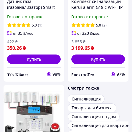
Датчик газа
Комплект сигнализации
(газоанализатор) Smart
Kerui alarm G18 с Wi-Fi IP
MQ100A для
камерой! Гарантия 24
Готово к отправке
Готово к отправке
сигнализации
месяца!
5.0
(1)
5.0
(2)
35
320
от
₴
/мес
от
₴
/мес
422
₴
3 855
₴
350
.26
₴
3 199
.65
₴
Купить
Купить
98%
97%
𝐓𝐞𝐡-𝐊𝐥𝐢𝐦𝐚𝐭
ЕлектроТех
Смотри также
Сигнализация
Товары для бизнеса
Сигнализация на дом
Сигнализация для квартиры