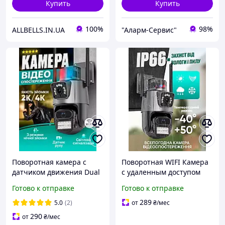
Купить
Купить
100%
98%
ALLBELLS.IN.UA
"Аларм-Сервис"
Поворотная камера с
Поворотная WIFI Камера
датчиком движения Dual
с удаленным доступом
Lens Zoom 8MP, wifi, с
онлайн iCSee Dual Lens
Готово к отправке
Готово к отправке
удаленным доступом
Zoom 8MP сирена и зум,
онлайн для дома SDF
уличная охранная
289
5.0
(2)
от
₴
/мес
290
от
₴
/мес