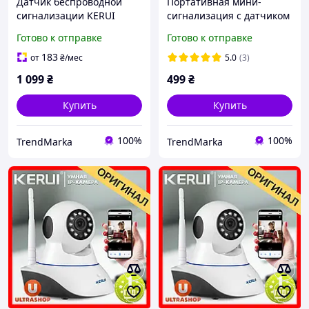
Датчик беспроводной
Портативная мини-
сигнализации KERUI
сигнализация с датчиком
черный 1шт DW9
движения, сирена 120 db
Готово к отправке
Готово к отправке
оповещает о любом
движении, подает сигнал
183
от
₴
/мес
5.0
(3)
SOS
1 099
₴
499
₴
Купить
Купить
100%
100%
TrendMarka
TrendMarka