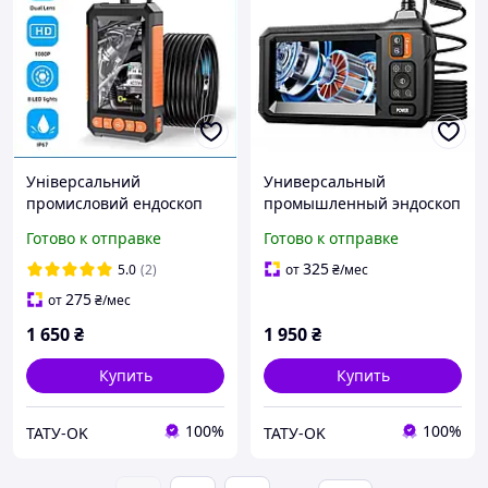
Універсальний
Универсальный
промисловий ендоскоп
промышленный эндоскоп
KERUI з подвійною
KANAL-30M с камерой 10
Готово к отправке
Готово к отправке
камерою 5 метрів
метров
325
5.0
(2)
от
₴
/мес
275
от
₴
/мес
1 650
₴
1 950
₴
Купить
Купить
100%
100%
ТАТУ-OK
ТАТУ-OK