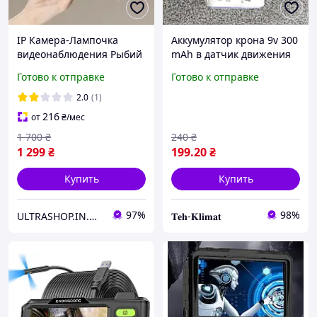
IP Камера-Лампочка
Аккумулятор крона 9v 300
видеонаблюдения Рыбий
mAh в датчик движения
Глаз Kerui WiFi Panoramic
gsm сигнализации gp
Готово к отправке
Готово к отправке
Camera Original 360° 960p
pointer md4030 для
(id23)
поинтера
2.0
(1)
216
от
₴
/мес
1 700
₴
240
₴
1 299
₴
199
.20
₴
Купить
Купить
97%
98%
ULTRASHOP.IN.UA 🛒 Интернет-магазин трендовых гаджетов
𝐓𝐞𝐡-𝐊𝐥𝐢𝐦𝐚𝐭