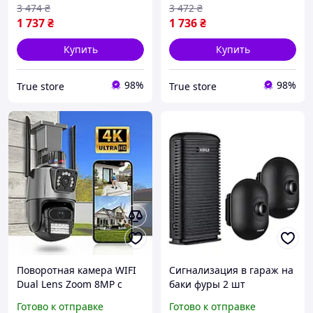
3 474
₴
3 472
₴
1 737
₴
1 736
₴
Купить
Купить
98%
98%
True store
True store
Поворотная камера WIFI
Сигнализация в гараж на
Dual Lens Zoom 8MP с
баки фуры 2 шт
удаленным доступом
водонепроницаемые
Готово к отправке
Готово к отправке
онлайн iCSee сирена и
Kerui DW9