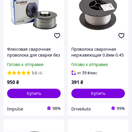
Флюсовая сварочная
Проволока сварочная
проволока для сварки без
нержавеющая 0.8мм 0.45
газа GRADIENT E71T-GS
кг "Gradient" (0.5 кг с
Готово к отправке
Готово к отправке
0,8 мм (5 кг)
катушкой)
39
5.0
(4)
от
₴
/мес
950
₴
391
₴
Купить
Купить
98%
99%
Impulse
DriveAuto