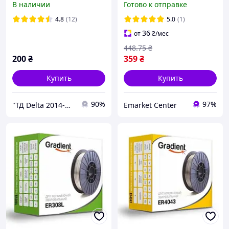
В наличии
Готово к отправке
(катушка 1 кг) без газа
ОРИГИНАЛ]
GRADIENT
4.8
(12)
5.0
(1)
36
от
₴
/мес
448
.75
₴
200
₴
359
₴
Купить
Купить
90%
97%
"ТД Delta 2014-Интернет магазин" Все для сварочных работ
Emarket Center