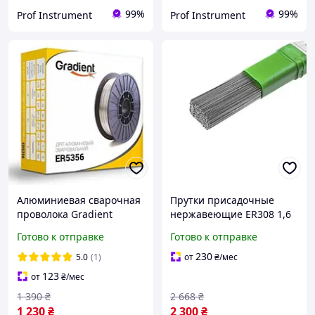
99%
99%
Prof Instrument
Prof Instrument
Алюминиевая сварочная
Прутки присадочные
проволока Gradient
нержавеющие ER308 1,6
ER5356 AlMg5Cr(A) (1 мм,
мм 1 м 5 кг
Готово к отправке
Готово к отправке
2 кг) (GWA5120)
230
5.0
(1)
от
₴
/мес
123
от
₴
/мес
1 390
₴
2 668
₴
1 230
₴
2 300
₴