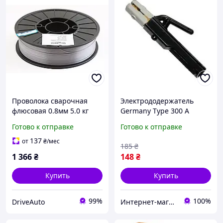
Проволока сварочная
Электрододержатель
флюсовая 0.8мм 5.0 кг
Germany Type 300 A
"Gradient" (5.2 кг с
Gradient NPX1320
Готово к отправке
Готово к отправке
катушкой)
137
от
₴
/мес
185
₴
1 366
₴
148
₴
Купить
Купить
99%
100%
DriveAuto
Интернет-магазин CITYTOOLS