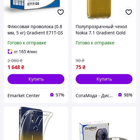
Флюсовая проволока (0.8
Полупрозрачный чехол
мм, 5 кг) Gradient E71T-GS
Nokia 7.1 Gradient Gold
для полуавтомата
Готово к отправке
Готово к отправке
165
от
₴
/мес
2 060
₴
90
₴
1 648
₴
75
₴
Купить
Купить
97%
98%
Emarket Center
СотаМода - Дискаунтер аксессуаров