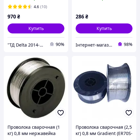
(катушка 5 кг) без газа
4.6
(10)
970
₴
286
₴
Купить
Купить
90%
98%
"ТД Delta 2014-Интернет магазин" Все для сварочных работ
Інтернет-магазин "Запчастини до авто і не тільки"
Проволока сварочная (1
Проволока сварочная (2,5
кг) 0,8 мм нержавейка
кг) 0,8 мм Gradient (ER70S-
(ER308L)
6, 0,8мм)