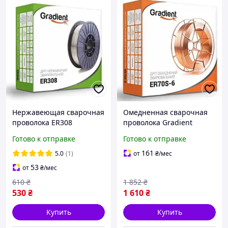
Нержавеющая сварочная
Омедненная сварочная
проволока ER308
проволока Gradient
(СВ04х19Н9) (0.8 мм, 1 кг)
ER70S-6 (1.2 мм, 15 кг)
Готово к отправке
Готово к отправке
(GWS8801)
(GWC1215)
161
5.0
(1)
от
₴
/мес
53
от
₴
/мес
610
₴
1 852
₴
530
₴
1 610
₴
Купить
Купить