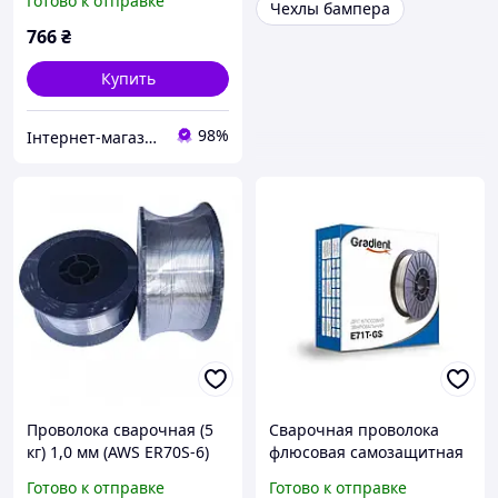
Готово к отправке
Чехлы бампера
766
₴
Купить
98%
Інтернет-магазин "Запчастини до авто і не тільки"
Проволока сварочная (5
Сварочная проволока
кг) 1,0 мм (AWS ER70S-6)
флюсовая самозащитная
диаметр 0,8мм E71T-GS
Готово к отправке
Готово к отправке
(катушка 5 кг) без газа