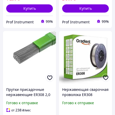
Купить
Купить
99%
99%
Prof Instrument
Prof Instrument
Прутки присадочные
Нержавеющая сварочная
нержавеющие ER308 2,0
проволока ER308
мм 1 м 5 кг
(СВ04х19Н9) (0.8 мм, 1 кг)
Готово к отправке
Готово к отправке
(GWS8801)
238
от
₴
/мес