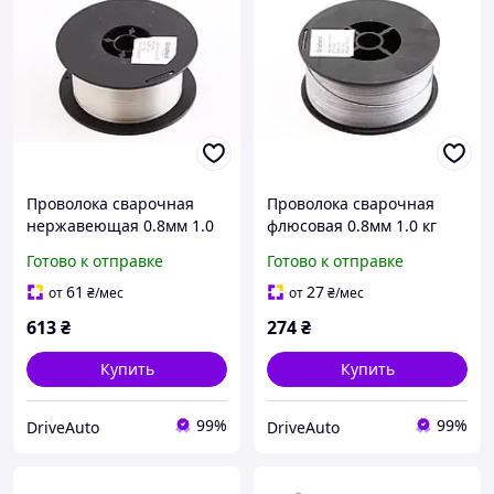
Проволока сварочная
Проволока сварочная
нержавеющая 0.8мм 1.0
флюсовая 0.8мм 1.0 кг
кг "Gradient" (1.1 кг с
"Gradient" (1.1 кг с
Готово к отправке
Готово к отправке
катушкой)
катушкой)
61
27
от
₴
/мес
от
₴
/мес
613
₴
274
₴
Купить
Купить
99%
99%
DriveAuto
DriveAuto