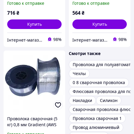
Готово к отправке
Готово к отправке
716
₴
564
₴
Купить
Купить
98%
98%
Інтернет-магазин "Запчастини до авто і не тільки"
Інтернет-магазин "Запчастини до авто і не тільки"
Смотри также
Проволока для полуавтомата
Чехлы
0 8 сварочная проволока
Флюсовая проволока для пол
Накладки
Силикон
Сварочная проволока флюсов
Проволока сварочная 1
Проволока сварочная (5
кг) 0,8 мм Gradient (AWS
Провод алюминиевый
ER70S-6)