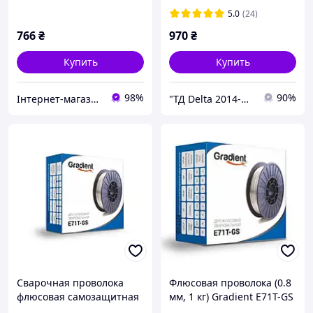
5.0
(24)
766
₴
970
₴
Купить
Купить
98%
90%
Інтернет-магазин "Запчастини до авто і не тільки"
"ТД Delta 2014-Интернет магазин" Все для сварочных работ
Сварочная проволока
Флюсовая проволока (0.8
флюсовая самозащитная
мм, 1 кг) Gradient E71T-GS
диаметр 0,8мм E71T-GS
для полуавтомата [100%