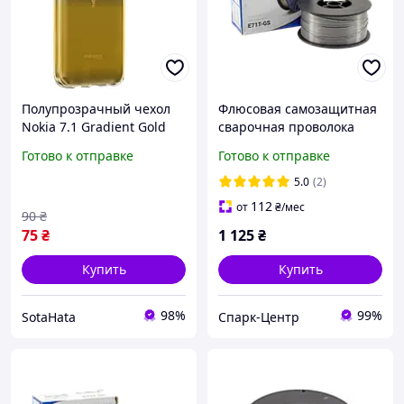
Полупрозрачный чехол
Флюсовая самозащитная
Nokia 7.1 Gradient Gold
сварочная проволока
1,0мм (упаковка - 5кг)
Готово к отправке
Готово к отправке
E71T-GS (E71T-8)
5.0
(2)
112
от
₴
/мес
90
₴
75
₴
1 125
₴
Купить
Купить
98%
99%
SotaHata
Спарк-Центр