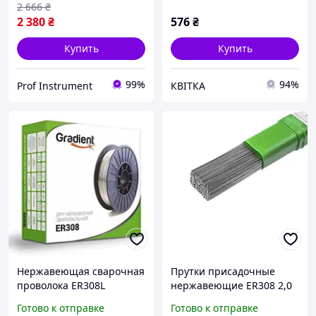
2 666
₴
2 380
₴
576
₴
Купить
Купить
99%
94%
Prof Instrument
КВІТКА
Нержавеющая сварочная
Прутки присадочные
проволока ER308L
нержавеющие ER308 2,0
(СВ04х19Н9) (1 мм, 5 кг)
мм 1 м 5 кг
Готово к отправке
Готово к отправке
(GWS8105)