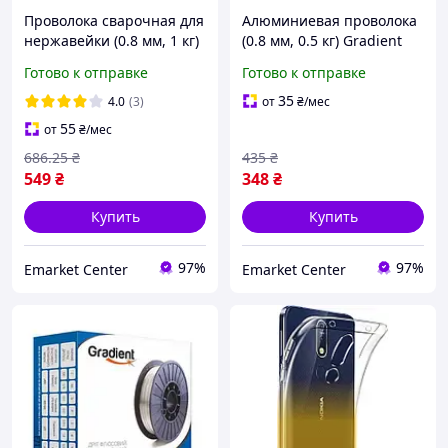
Проволока сварочная для
Алюминиевая проволока
нержавейки (0.8 мм, 1 кг)
(0.8 мм, 0.5 кг) Gradient
Gradient ER308L для
ER4043 AlSi5 для
Готово к отправке
Готово к отправке
полуавтомата
полуавтомата
35
4.0
(3)
от
₴
/мес
55
от
₴
/мес
686
.25
₴
435
₴
549
₴
348
₴
Купить
Купить
97%
97%
Emarket Center
Emarket Center