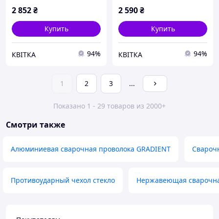
2 852
₴
2 590
₴
Купить
Купить
94%
94%
КВІТКА
КВІТКА
1
2
3
...
Показано 1 - 29 товаров из 2000+
Смотри также
Алюминиевая сварочная проволока GRADIENT
Сварочн
Противоударный чехол стекло
Нержавеющая сварочная