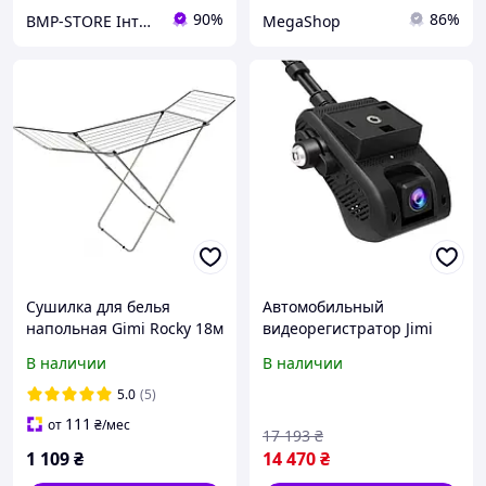
90%
86%
BMP-STORE Інтернет магазин
MegaShop
Сушилка для белья
Автомобильный
напольная Gimi Rocky 18м
видеорегистратор Jimi
(167163)
JC400 (100498)
В наличии
В наличии
5.0
(5)
111
от
₴
/мес
17 193
₴
1 109
₴
14 470
₴