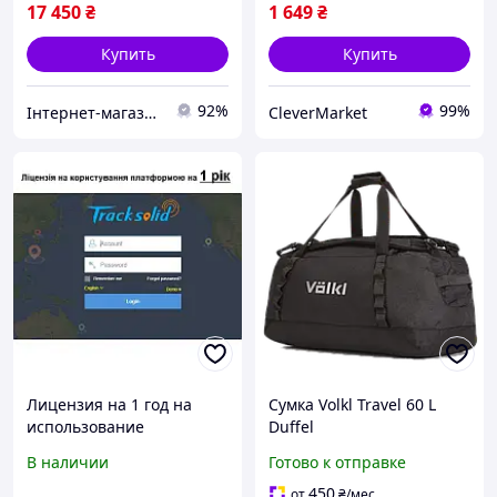
покрытие
17 450
₴
1 649
₴
Купить
Купить
92%
99%
Інтернет-магазин "Klever"
CleverMarket
Лицензия на 1 год на
Сумка Volkl Travel 60 L
использование
Duffel
платформы TRACKSOLID
В наличии
Готово к отправке
PRO для
видеорегистраторов и
450
от
₴
/мес