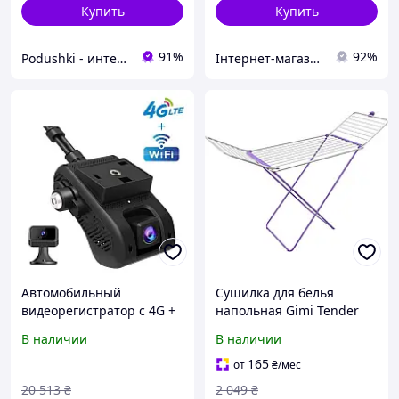
Купить
Купить
91%
92%
Podushki - интернет-магазин Подушки
Інтернет-магазин "Klever"
Автомобильный
Сушилка для белья
видеорегистратор с 4G +
напольная Gimi Tender
WIFI + GPS Jimi JC400 с
Violet (155141)
В наличии
В наличии
передачей видео через
металлические детали
интернет (100691)
изделия имеют защитное
165
от
₴
/мес
антикоррозийное
20 513
₴
2 049
₴