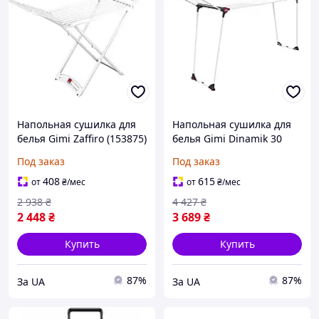
Напольная сушилка для
Напольная сушилка для
белья Gimi Zaffiro (153875)
белья Gimi Dinamik 30
(928458)
Plus (169262) (929683)
Под заказ
Под заказ
408
615
от
₴
/мес
от
₴
/мес
2 938
₴
4 427
₴
2 448
₴
3 689
₴
Купить
Купить
87%
87%
За UA
За UA