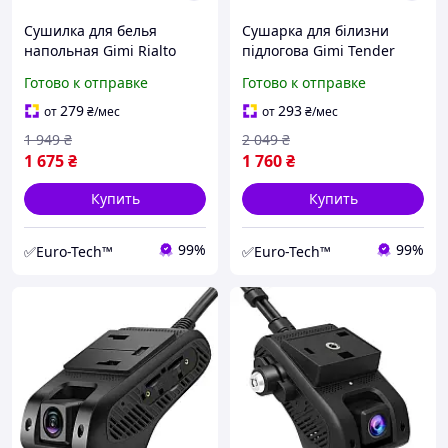
Сушилка для белья
Сушарка для білизни
напольная Gimi Rialto
підлогова Gimi Tender
(157182)
Green (155141)
Готово к отправке
Готово к отправке
279
293
от
₴
/мес
от
₴
/мес
1 949
₴
2 049
₴
1 675
₴
1 760
₴
Купить
Купить
99%
99%
✅Euro-Tech™
✅Euro-Tech™