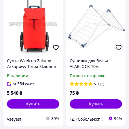
Сумка Wzek на Zakupy
Сушилка для белья
Zakupowy Torba Skadana
ALABLOCK 10м
3Koa Gimi
В наличии
Готово к отправке
554
от
₴
/мес
5.0
(1)
5 540
₴
75
₴
Купить
Купить
89%
99%
Vseyest
ТД «Собольэкспресс»