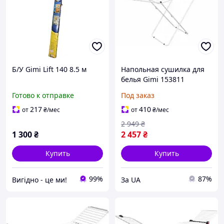
Б/У Gimi Lift 140 8.5 м
Напольная сушилка для
белья Gimi 153811
Готово к отправке
Под заказ
217
410
от
₴
/мес
от
₴
/мес
2 949
₴
1 300
₴
2 457
₴
Купить
Купить
99%
87%
Вигiдно - це ми!
За UA