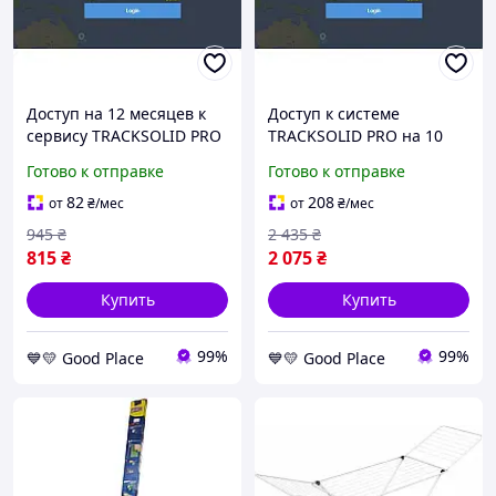
Доступ на 12 месяцев к
Доступ к системе
сервису TRACKSOLID PRO
TRACKSOLID PRO на 10
для регистраторов и GPS-
лет для устройств Jimi
Готово к отправке
Готово к отправке
трекеров Jimi GoodPlace -
(видеорегистраторы,
worry-free-shopping-
трекеры) GoodPlace -
82
208
от
₴
/мес
от
₴
/мес
worry-free-shopping-
945
₴
2 435
₴
815
₴
2 075
₴
Купить
Купить
99%
99%
💙💛 Good Place
💙💛 Good Place