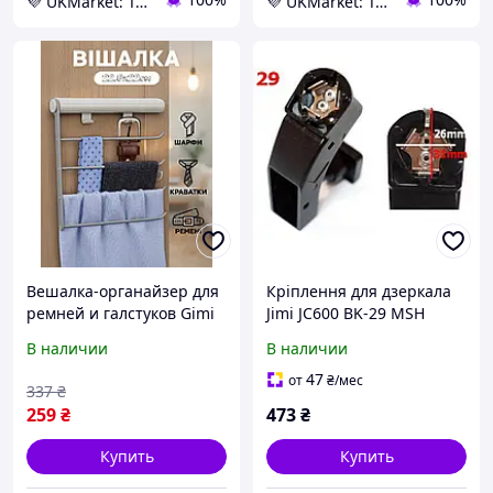
💜 UKMarket: Товары для дома и сада: тенты, шторы, мягкие окна, мебель. Товары для спорта. Техника
💜 UKMarket: Товары для дома и сада: тенты, шторы, мягкие окна, мебель. Товары для спорта. Техника
Вешалка-органайзер для
Кріплення для дзеркала
ремней и галстуков Gimi
Jimi JC600 BK-29 MSH
22.6 см, держатель для
В наличии
В наличии
шарфов
47
от
₴
/мес
337
₴
259
₴
473
₴
Купить
Купить