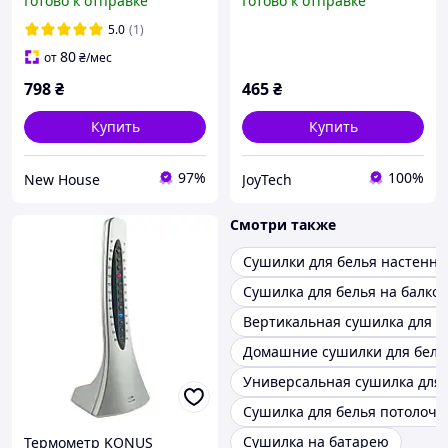
Готово к отправке
Готово к отправке
IP64 карманный мощный
ручной мини фонарик
5.0
(1)
для авто и дома
80
от
₴
/мес
798
₴
465
₴
Купить
Купить
97%
100%
New House
JoyTech
Смотри также
Сушилки для белья настенн
Сушилка для белья на балко
Вертикальная сушилка для б
Домашние сушилки для бель
Универсальная сушилка для 
Сушилка для белья потолочн
Сушилка на батарею
Термометр KONUS