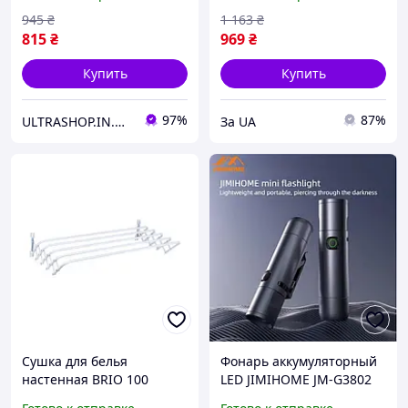
PRO для
видеорегистраторов и
945
₴
1 163
₴
трекеров Jimi
815
₴
969
₴
Купить
Купить
97%
87%
ULTRASHOP.IN.UA 🛒 Интернет-магазин трендовых гаджетов
За UA
Сушка для белья
Фонарь аккумуляторный
настенная BRIO 100
LED JIMIHOME JM-G3802
SUPER G07310
900mAh 350lm Type-C