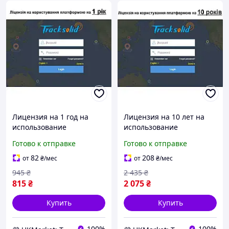
Лицензия на 1 год на
Лицензия на 10 лет на
использование
использование
платформы TRACKSOLID
платформы TRACKSOLID
Готово к отправке
Готово к отправке
PRO для
PRO для
видеорегистраторов и
видеорегистраторов и
82
208
от
₴
/мес
от
₴
/мес
трекеров Jimi -UKMarket-
трекеров Jimi -UKMarket-
945
₴
2 435
₴
815
₴
2 075
₴
Купить
Купить
100%
100%