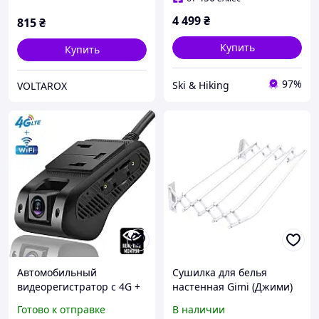
трекеров Jimi
4 499
₴
815
₴
Купить
Купить
97%
Ski & Hiking
VOLTAROX
Автомобильный
Сушилка для белья
видеорегистратор с 4G +
настенная Gimi (Джими)
WIFI + GPS Jimi JC400P
Brio Super 120 (GM73128)
Готово к отправке
В наличии
Aivision Cam с online