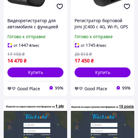
Видеорегистратор для
Регистратор бортовой
автомобиля с функцией
Jimi JC400 с 4G, Wi-Fi, GPS
4G, Wi-Fi, GPS и живым
и передачей
Готово к отправке
Готово к отправке
видеопотоком Jimi JC400P
видеоданных онлайн
Aivision Cam GoodPlace
GoodPlace -worry-free-
1447
1745
от
₴
/мес
от
₴
/мес
shopping-
17 193
₴
20 513
₴
14 470
₴
17 450
₴
Купить
Купить
99%
99%
💙💛 Good Place
💙💛 Good Place