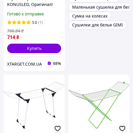
KONUSLED, Оригинал!
Маленькая сушилка для бель
Готово к отправке
Сумка на колесах
5.0
(1)
Сушилки для белья GIMI
766
.84
₴
714
₴
Купить
98%
XTARGET.COM.UA