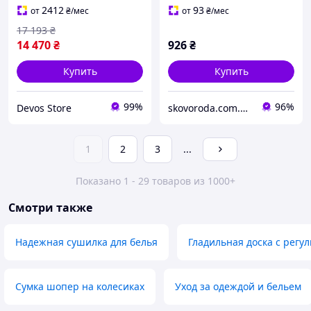
передачей видео через
2412
93
от
₴
/мес
от
₴
/мес
17 193
₴
14 470
₴
926
₴
Купить
Купить
99%
96%
Devos Store
skovoroda.com.ua – все для кухни и дома
1
2
3
...
Показано 1 - 29 товаров из 1000+
Смотри также
Надежная сушилка для белья
Гладильная доска с регу
Сумка шопер на колесиках
Уход за одеждой и бельем