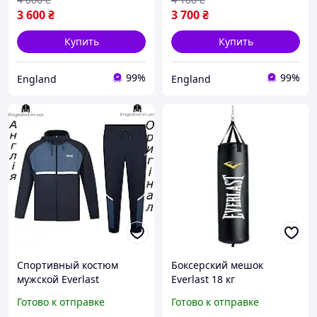
3 600
₴
3 700
₴
Купить
Купить
99%
99%
England
England
Спортивный костюм
Боксерский мешок
мужской Everlast
Everlast 18 кг
(Эверласт) из Англии -
Готово к отправке
Готово к отправке
для бега и тренеровок