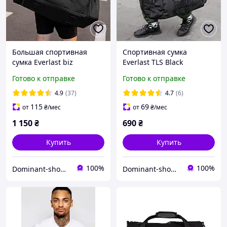
Большая спортивная
Спортивная сумка
сумка Everlast biz
Everlast TLS Black
еверласт для тренировок
(дорожная) черная
Готово к отправке
Готово к отправке
на 60 литров
тканевая для тренировок
и поездок на 36 литров
4.9
(37)
4.7
(6)
Эверласт
115
69
от
₴
/мес
от
₴
/мес
1 150
₴
690
₴
Купить
Купить
100%
100%
Dominant-shop.com.ua
Dominant-shop.com.ua