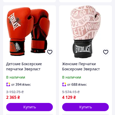
Детские Боксерские
Женские Перчатки
перчатки Эверласт
Боксерские Эверласт
Everlast Оригинал
Оригинал Everlast SPARK
В наличии
В наличии
PROSPECT GLOVES
TRAINING GLOVE розовый
красный, черный Дит 8
Жин 12 унций P00002799
394
688
от
₴
/мес
от
₴
/мес
унций 820260-70-4
3 192
.75
₴
5 574
.15
₴
2 365
₴
4 129
₴
Купить
Купить