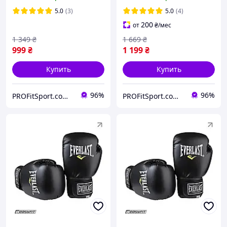
5.0
(3)
5.0
(4)
200
от
₴
/мес
1 349
₴
1 669
₴
999
₴
1 199
₴
Купить
Купить
96%
96%
PROFitSport.com.ua - Интернет-магазин спортинвентаря
PROFitSport.com.ua - Интернет-магазин спортинвентаря