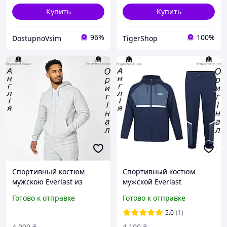
Купить
Купить
96%
100%
DostupnoVsim
TigerShop
Спортивный костюм
Спортивный костюм
мужскою Everlast из
мужской Everlast
Англии - для тренировок
(Эверласт) из Англии -
Готово к отправке
Готово к отправке
для бега и тренеровок
5.0
(1)
4 000
₴
4 100
₴