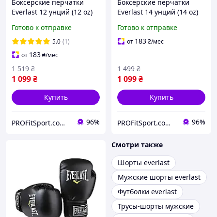
Боксерские перчатки
Боксерские перчатки
Everlast 12 унций (12 oz)
Everlast 14 унций (14 oz)
черные
черные
Готово к отправке
Готово к отправке
183
5.0
(1)
от
₴
/мес
183
от
₴
/мес
1 519
₴
1 499
₴
1 099
₴
1 099
₴
Купить
Купить
96%
96%
PROFitSport.com.ua - Интернет-магазин спортинвентаря
PROFitSport.com.ua - Интернет-магазин спортинвентаря
Смотри также
Шорты everlast
Мужские шорты everlast
Футболки everlast
Трусы-шорты мужские