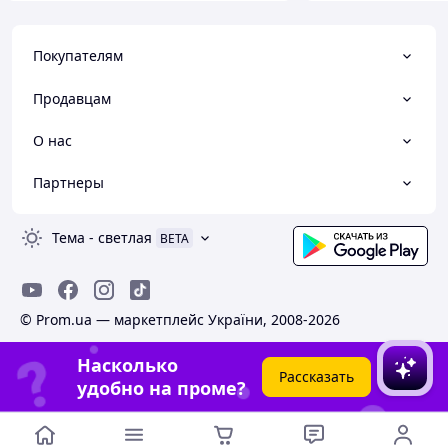
Покупателям
Продавцам
О нас
Партнеры
Тема
-
светлая
BETA
© Prom.ua — маркетплейс України, 2008-2026
Насколько
Рассказать
удобно на проме?