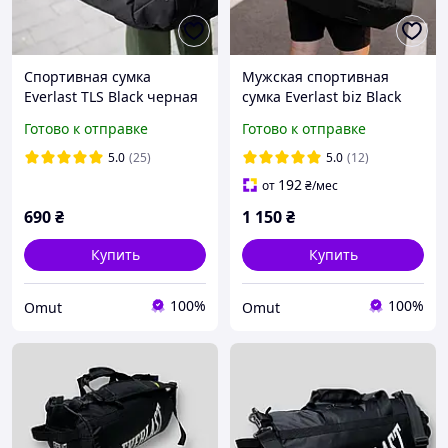
Спортивная сумка
Мужская спортивная
Everlast TLS Black черная
сумка Everlast biz Black
тканевая для спортзала
черная тканевая для
Готово к отправке
Готово к отправке
на 36 литров городская
тренировок и экипировки
дорожная
на 60 литров
5.0
(25)
5.0
(12)
192
от
₴
/мес
690
₴
1 150
₴
Купить
Купить
100%
100%
Omut
Omut