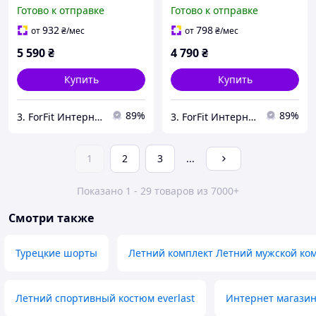
цена с быстрой доставкой
лучшая цена с быстрой
Готово к отправке
Готово к отправке
по Украине
доставкой по Украине
932
798
от
₴
/мес
от
₴
/мес
5 590
₴
4 790
₴
Купить
Купить
89%
89%
3. ForFit Интернет-магазин спортивных товаров
3. ForFit Интернет-магазин спортивных товаров
1
2
3
...
Показано 1 - 29 товаров из 7000+
Смотри также
Турецкие шорты
Летний комплект Летний мужской ко
Летний спортивный костюм everlast
Интернет магазин 