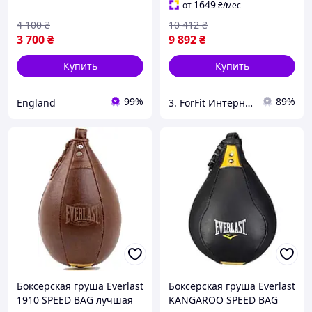
1649
от
₴
/мес
4 100
₴
10 412
₴
3 700
₴
9 892
₴
Купить
Купить
99%
89%
England
3. ForFit Интернет-магазин спортивных товаров
Боксерская груша Everlast
Боксерская груша Everlast
1910 SPEED BAG лучшая
KANGAROO SPEED BAG