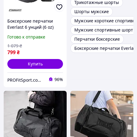
Трикотажные шорты
Шорты мужские
Мужские короткие спортивн
Боксерские перчатки
Everlast 6 унций (6 oz)
Мужские спортивные шорты 
черные
Готово к отправке
Перчатки боксерские
1 079
₴
Боксерские перчатки Everlas
799
₴
Купить
96%
PROFitSport.com.ua - Интернет-магазин спортинвентаря