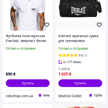
Футболка поло мужская
Everlast оригинал сумка
Everlast, эверласт белая
для тренировок
спортивная в зал mma
Готово к отправке
Готово к отправке
ufc
5.0
(3)
171
от
₴
/мес
1 299
₴
890
₴
1 025
₴
Купить
Купить
94%
100%
robishop.com.ua
Modnik Outlet