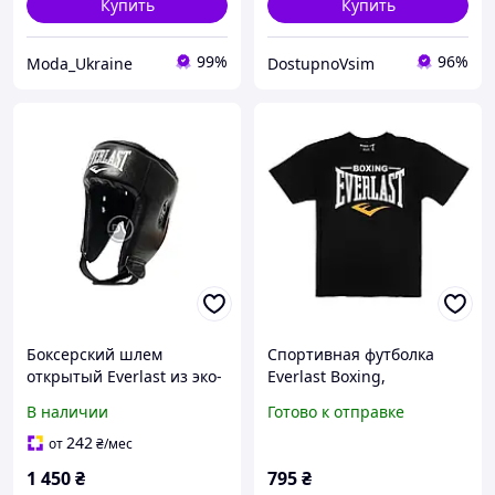
Купить
Купить
99%
96%
Moda_Ukraine
DostupnoVsim
Боксерский шлем
Спортивная футболка
открытый Everlast из эко-
Everlast Boxing,
кожи черный
повседневная футболка
В наличии
Готово к отправке
Everlast, тренировочная
футболка Everlast
242
от
₴
/мес
1 450
₴
795
₴