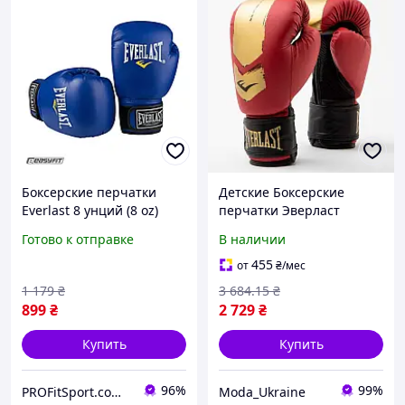
Боксерские перчатки
Детские Боксерские
Everlast 8 унций (8 oz)
перчатки Эверласт
синие
Everlast Оригинал
Готово к отправке
В наличии
PROSPECT 2 BOXING
GLOVE красный, золотой
455
от
₴
/мес
Дит 8 унций P00002974
1 179
₴
3 684
.15
₴
899
₴
2 729
₴
Купить
Купить
96%
99%
PROFitSport.com.ua - Интернет-магазин спортинвентаря
Moda_Ukraine