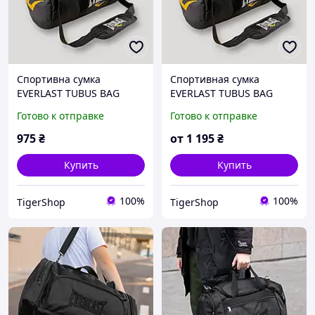
Спортивна сумка
Спортивная сумка
EVERLAST TUBUS BAG
EVERLAST TUBUS BAG
BLACK size M, спортивна
BLACK size L, спортивная
Готово к отправке
Готово к отправке
сумка EVERLAST, чорна
сумка EVERLAST, черная
сумка через плече для
сумка через плечо для
975
₴
от
1 195
₴
спорту
спорта
Купить
Купить
100%
100%
TigerShop
TigerShop