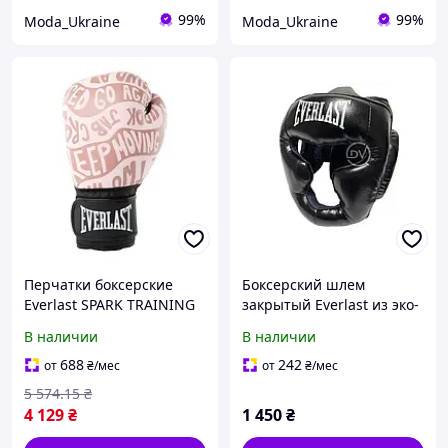
99%
99%
Moda_Ukraine
Moda_Ukraine
Перчатки боксерские
Боксерский шлем
Everlast SPARK TRAINING
закрытый Everlast из эко-
GLOVE розовый Жин 10
кожи черный
В наличии
В наличии
унций P00002798
688
242
от
₴
/мес
от
₴
/мес
5 574
.15
₴
4 129
₴
1 450
₴