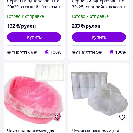
Серветки одноразові Etto
Серветки одноразові Etto
20х20, спанлейс (віскоза +
30х25, спанлейс (віскоза +
поліефір) 50 г/м2, СЕТКА,
поліефір) 50 г/м2, СЕТКА,
Готово к отправке
Готово к отправке
100 шт./рул.
100 шт./рул.
132
₴/рулон
203
₴/рулон
Купить
Купить
100%
100%
💗CHRISTINA💗
💗CHRISTINA💗
Чехол на ванночку для
Чохол на ванночку для