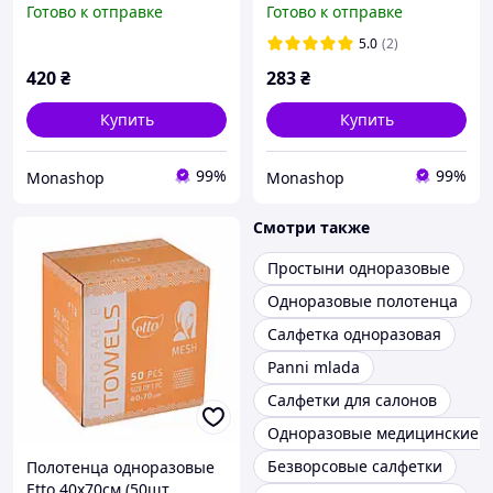
Готово к отправке
Готово к отправке
м2
5.0
(2)
420
₴
283
₴
Купить
Купить
99%
99%
Monashop
Monashop
Смотри также
Простыни одноразовые
Одноразовые полотенца
Салфетка одноразовая
Panni mlada
Салфетки для салонов
Одноразовые медицинские 
Безворсовые салфетки
Полотенца одноразовые
Etto 40х70см (50шт.