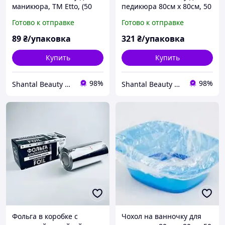
маникюра, ТМ Etto, (50
педикюра 80см х 80см, 50
шт в уп), полиэтилен
шт/уп
Готово к отправке
Готово к отправке
89
₴/упаковка
321
₴/упаковка
Купить
Купить
98%
98%
Shantal Beauty Shop
Shantal Beauty Shop
Фольга в коробке с
Чохол на ванночку для