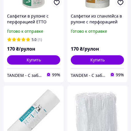
Салфетки в рулоне с
Салфетки из спанлейса в
перфорацией ETTO
рулоне с перфорацией
25*30, спанлейс, 50 г/м2,
ETTO 25*30, 50 г/м2, (100
Готово к отправке
Готово к отправке
(100 шт), структура
шт), структура сетка
гладкая
5.0
(1)
170
₴/рулон
170
₴/рулон
Купить
Купить
99%
99%
TANDEM - С заботой о Вас и ваших клиентах
TANDEM - С заботой о Вас и ваших клиентах