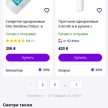
Салфетки одноразовые
Простыни одноразовые
Etto 30х30см (100шт. в
0.6х100 м в рулоне с
рулоне) гладкие 50г/м2
перфорацией, СМС, Etto.
Готово к отправке
Готово к отправке
Цвет: белый
42
5.0
(1)
от
₴
/мес
206
₴
420
₴
Купить
Купить
99%
96%
Monashop
Хлорка
1
2
3
...
Показано 1 - 29 товаров из 1000+
Смотри также