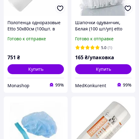
Полотенца одноразовые
Шапочки одуванчик,
Etto 50х80см (100шт. в
Белая (100 шт/уп) etto
рулоне) гладкие 50г/м2
Готово к отправке
Готово к отправке
5.0
(1)
751
₴
165
₴/упаковка
Купить
Купить
99%
99%
Monashop
MedKonkurent