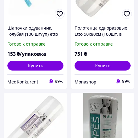
Шапочки одуванчик,
Полотенца одноразовые
Голубая (100 шт/уп) etto
Etto 50х80см (100шт. в
рулоне) сетка 50г/м2
Готово к отправке
Готово к отправке
153
₴/упаковка
751
₴
Купить
Купить
99%
99%
MedKonkurent
Monashop