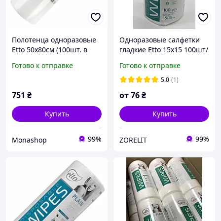
Полотенца одноразовые
Одноразовые салфетки
Etto 50х80см (100шт. в
гладкие Etto 15x15 100шт/
рулоне) соты 50г/м2
уп
Готово к отправке
Готово к отправке
5.0
(1)
751
₴
от
76
₴
Купить
Купить
99%
99%
Monashop
ZORELIT