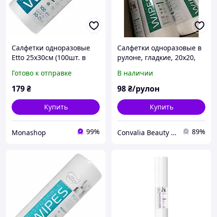
Салфетки одноразовые
Салфетки одноразовые в
Etto 25х30см (100шт. в
рулоне, гладкие, 20х20,
рулоне) гладкие 50г/м2
ТМ ЕТТО
Готово к отправке
В наличии
179
₴
98
₴/рулон
Купить
Купить
99%
89%
Monashop
Convalia Beauty - Український виробник та продавець одноразових матеріалів