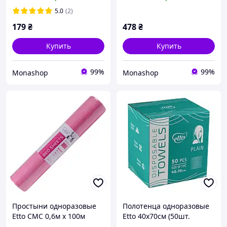
сложенные) гладкие 60г/
м2
5.0
(2)
179
₴
478
₴
Купить
Купить
99%
99%
Monashop
Monashop
Простыни одноразовые
Полотенца одноразовые
Etto СМС 0,6м х 100м
Etto 40х70см (50шт.
рулон Розовые
сложенные) гладкие 50г/