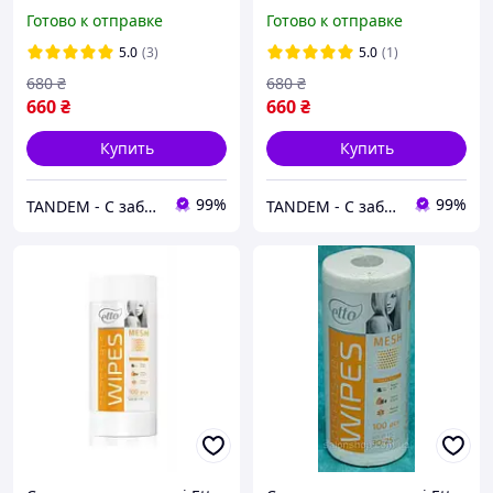
спанбонд 30 г/м2 черная
перфорацией 0.8×100 м
Готово к отправке
Готово к отправке
для массажа,
спанбонд 30 г/м2 черная
косметологии, кушетки
для массажа,
5.0
(3)
5.0
(1)
ETTO
косметологии, кушетки
680
₴
680
₴
ETTO
660
₴
660
₴
Купить
Купить
99%
99%
TANDEM - С заботой о Вас и ваших клиентах
TANDEM - С заботой о Вас и ваших клиентах