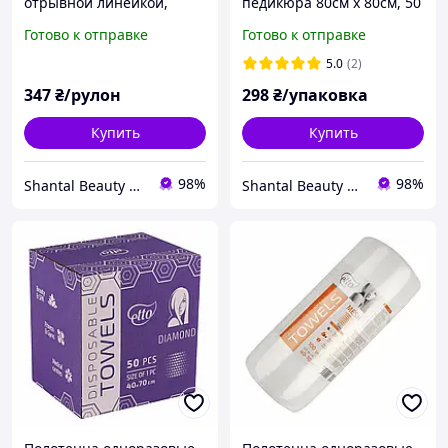
отрывной линейкой,
педикюра 80см х 80см, 50
14мк, в рулоне, 100м, ТМ
шт/уп (гармошка)
Готово к отправке
Готово к отправке
Etto
5.0
(2)
347
₴/рулон
298
₴/упаковка
Купить
Купить
98%
98%
Shantal Beauty Shop
Shantal Beauty Shop