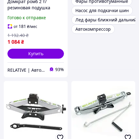
Фары противотуманные
Домкрат ромб 2 т/
резиновая подушка
Насос для подкачки шин
"Билавто" DM20 с
Готово к отправке
Лед фары ближний дальний 
приводной ручкой /120-
413мм (6шт/ящ)
181
от
₴
/мес
Автокомпрессор
1 192
.40
₴
1 084
₴
Купить
93%
RELATIVE | Автоаксессуары, Велотовары, Мото товары, Инвентарь, Товары для дома