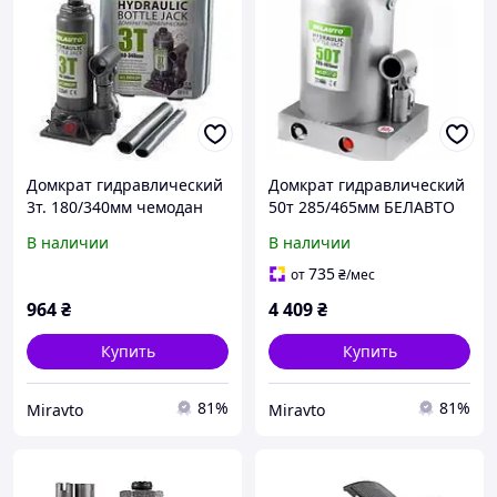
Домкрат гидравлический
Домкрат гидравлический
3т. 180/340мм чемодан
50т 285/465мм БЕЛАВТО
БЕЛАВТО DP03P
DB50
В наличии
В наличии
735
от
₴
/мес
964
₴
4 409
₴
Купить
Купить
81%
81%
Miravto
Miravto