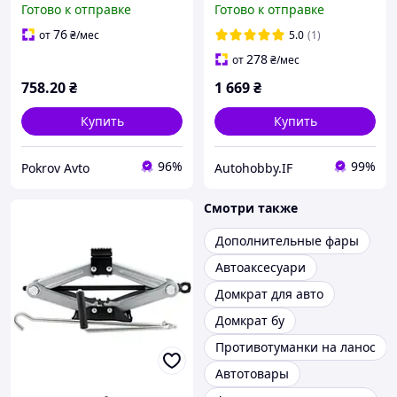
Готово к отправке
Готово к отправке
10 Атм, 40 л/хв, 170 вт +
перехідник на акб
76
от
₴
/мес
5.0
(1)
278
от
₴
/мес
758
.20
₴
1 669
₴
Купить
Купить
96%
99%
Pokrov Avto
Autohobby.IF
Смотри также
Дополнительные фары
Автоаксесуари
Домкрат для авто
Домкрат бу
Противотуманки на ланос
Автотовары