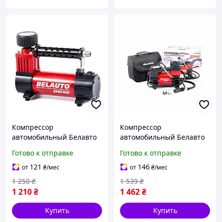
Компрессор
Компрессор
автомобильный Белавто
автомобильный Белавто
СПУТНИК 7 Атм 32 л/мин
ЗЕНИТ 10 Атм 40 л/мин
Готово к отправке
Готово к отправке
150 Вт
170 Вт
121
146
от
₴
/мес
от
₴
/мес
1 250
₴
1 539
₴
1 210
₴
1 462
₴
Купить
Купить