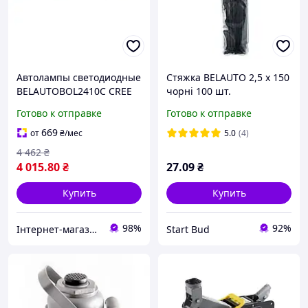
Автолампы светодиодные
Стяжка BELAUTO 2,5 х 150
BELAUTOBOL2410C CREE
чорні 100 шт.
Combo LED (24*10w) 2
Готово к отправке
Готово к отправке
669
от
₴
/мес
5.0
(4)
4 462
₴
4 015
.80
₴
27
.09
₴
Купить
Купить
98%
92%
Інтернет-магазин "Запчастини до авто і не тільки"
Start Bud