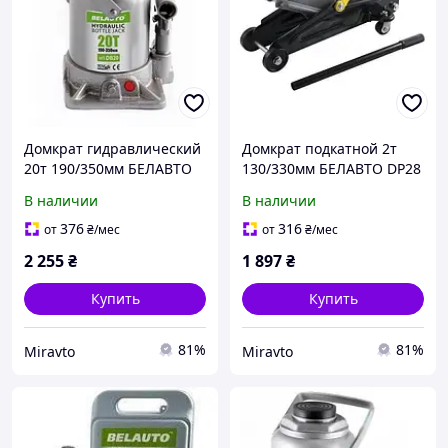
Домкрат гидравлический
Домкрат подкатной 2т
20т 190/350мм БЕЛАВТО
130/330мм БЕЛАВТО DP28
DB20
В наличии
В наличии
376
316
от
₴
/мес
от
₴
/мес
2 255
₴
1 897
₴
Купить
Купить
81%
81%
Miravto
Miravto