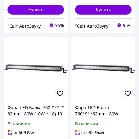
Купить
Купить
95%
95%
"Світ АвтоЗвуку"
"Світ АвтоЗвуку"
Фара-LED Балка 760 * 91 *
Фара-LED Балка
62mm 180W (10W * 18) 10-
760*91*62mm 180W
30V COMBO "BELAUTO"
(10W*18) 10-30V
В наличии
В наличии
(BOL1810LC) (1шт)
Ближнє/Flood "BELAUTO"
(BOL1810LF) (1шт) IP69
609
592
от
₴
/мес
от
₴
/мес