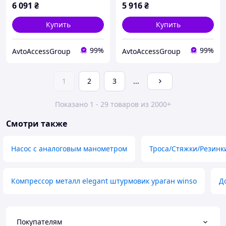
6 091
₴
5 916
₴
Купить
Купить
99%
99%
AvtoAccessGroup
AvtoAccessGroup
1
2
3
...
Показано 1 - 29 товаров из 2000+
Смотри также
Насос с аналоговым манометром
Троса/Стяжки/Резинк
Компрессор металл elegant штурмовик ураган winso
Д
Покупателям