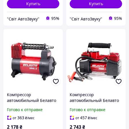
Купить
Купить
95%
95%
"Світ АвтоЗвуку"
"Світ АвтоЗвуку"
Компрессор
Компрессор
автомобильный Белавто
автомобильный Белавто
БК44 Урал-3
БК45 Зубр
Готово к отправке
Готово к отправке
363
457
от
₴
/мес
от
₴
/мес
2 178
₴
2 743
₴