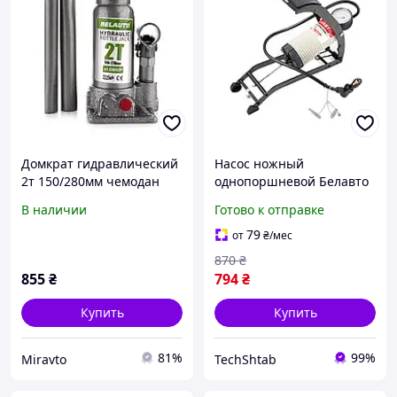
Домкрат гидравлический
Насос ножный
2т 150/280мм чемодан
однопоршневой Белавто
БЕЛАВТО DB02P
Старт 10 Атм 330 см³
В наличии
Готово к отправке
(BL21)
79
от
₴
/мес
870
₴
855
₴
794
₴
Купить
Купить
81%
99%
Miravto
TechShtab