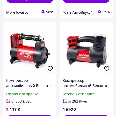
98%
95%
MoreTovarov
"Світ АвтоЗвуку"
Компрессор
Компрессор
автомобильный Белавто
автомобильный Белавто
БК42 Урал-2
БК43 Муромец
Готово к отправке
Готово к отправке
353
282
от
₴
/мес
от
₴
/мес
2 117
₴
1 692
₴