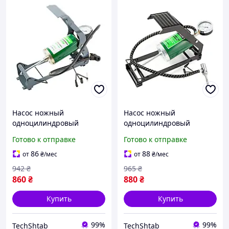
Насос ножный
Насос ножный
одноцилиндровый
одноцилиндровый
Белавто Витязь 64х115
Белавто 80х130 мм 10 Атм
Готово к отправке
Готово к отправке
мм 400 см³ (BL12)
(BL11)
86
88
от
₴
/мес
от
₴
/мес
942
₴
965
₴
860
₴
880
₴
Купить
Купить
99%
99%
TechShtab
TechShtab