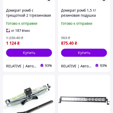
Домкрат ромб с
Домкрат ромб 1,5 т/
трещоткой 2 т/резиновая
резиновая подушка
подушка "Билавто"
"Билавто" DM15 /110-
Готово к отправке
Готово к отправке
DM20T/120-413мм (6шт/
390мм (8шт/кор)
уп)
187
от
₴
/мес
1 236
.40
₴
963
₴
1 124
₴
875
.40
₴
Купить
Купить
93%
93%
RELATIVE | Автоаксессуары, Велотовары, Мото товары, Инвентарь, Товары для дома
RELATIVE | Автоаксессуары, Велотовары, Мото товары, Инвентарь, Товары для дома