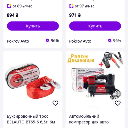
89
97
от
₴
/мес
от
₴
/мес
894
₴
971
₴
Купить
Купить
96%
96%
Pokrov Avto
Pokrov Avto
Буксировочный трос
Автомобільний
BELAUTO BT65-6 6,5т, 6м
компресор для авто
BELAUTO МУРОМЕЦ BK43,