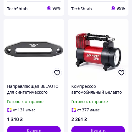
99%
99%
TechShtab
TechShtab
Направляющая BELAUTO
Компрессор
для синтетического
автомобильный Белавто
троса, алюминий
БК41 Урал
Готово к отправке
Готово к отправке
131
377
от
₴
/мес
от
₴
/мес
1 310
₴
2 261
₴
Купить
Купить