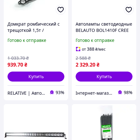
Домкрат ромбический с
Автолампы светодиодные
трещоткой 1,5т /
BELAUTO BOL1410F CREE
резиновая подушка
Flood LED (14*10w)
Готово к отправке
Готово к отправке
"Билавто" DM15T /110-
390мм (6шт/кор)
388
от
₴
/мес
1 033
.70
₴
2 588
₴
939
.70
₴
2 329
.20
₴
Купить
Купить
93%
98%
RELATIVE | Автоаксессуары, Велотовары, Мото товары, Инвентарь, Товары для дома
Інтернет-магазин "Запчастини до авто і не тільки"