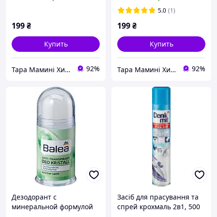
5.0
(1)
199
₴
199
₴
Купить
Купить
92%
92%
Тара Мамині Хитрощі
Тара Мамині Хитрощі
Дезодорант с
Засіб для прасування та
минеральной формулой
спрей крохмаль 2в1, 500
Balea DEO Kristal 100g
мл