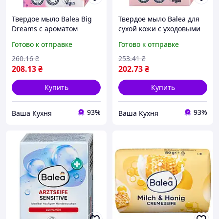
Твердое мыло Balea Big
Твердое мыло Balea для
Dreams с ароматом
сухой кожи с уходовыми
цветов, 100 г
маслами, 100 г
Готово к отправке
Готово к отправке
260
.16
₴
253
.41
₴
208
.13
₴
202
.73
₴
Купить
Купить
93%
93%
Ваша Кухня
Ваша Кухня