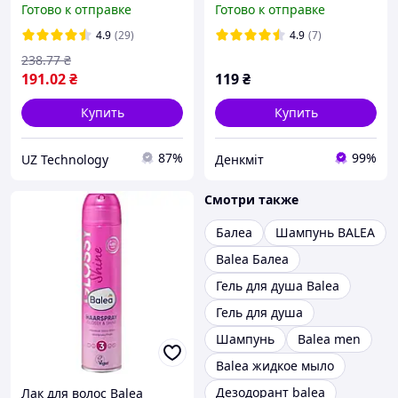
Готово к отправке
Готово к отправке
4.9
(29)
4.9
(7)
238
.77
₴
191
.02
₴
119
₴
Купить
Купить
87%
99%
UZ Technology
Денкміт
Смотри также
Балеа
Шампунь BALEA
Balea Балеа
Гель для душа Balea
Гель для душа
Шампунь
Balea men
Balea жидкое мыло
Дезодорант balea
Лак для волос Balea