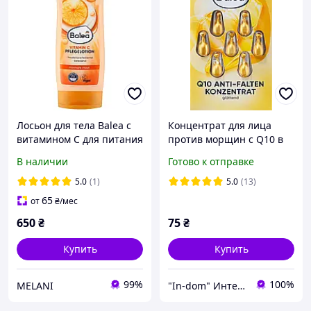
Лосьон для тела Balea с
Концентрат для лица
витамином C для питания
против морщин с Q10 в
кожи, 200 мл
капсулах Balea Anti-Falten
В наличии
Готово к отправке
Konzentrat Q10 7 шт
5.0
(1)
5.0
(13)
65
от
₴
/мес
650
₴
75
₴
Купить
Купить
99%
100%
MELANI
"In-dom" Интернет магазин товаров для дому у Инны