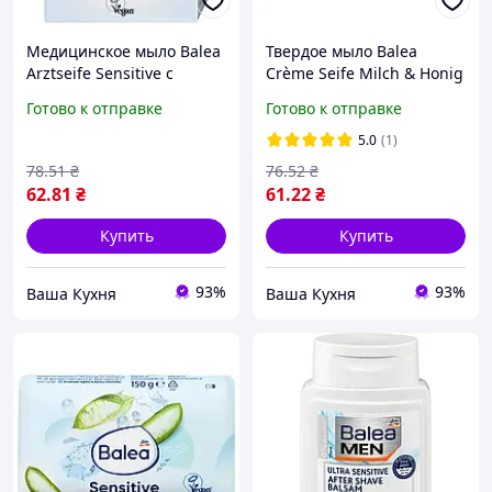
Медицинское мыло Balea
Твердое мыло Balea
Arztseife Sensitive с
Crème Seife Milch & Honig
маслами, маслом ши и
для чувствительной
Готово к отправке
Готово к отправке
витамином E, для
кожи, 150 г
чувствительной кожи,
5.0
(1)
100 г
78
.51
₴
76
.52
₴
62
.81
₴
61
.22
₴
Купить
Купить
93%
93%
Ваша Кухня
Ваша Кухня