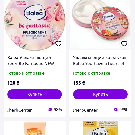
Balea Увлажняющий
Увлажняющий крем-уход
крем Be Fantastic NEW
Balea You have a heart of
30ml
gold 30ml
Готово к отправке
Готово к отправке
120
₴
155
₴
Купить
Купить
98%
98%
IherbCenter
IherbCenter