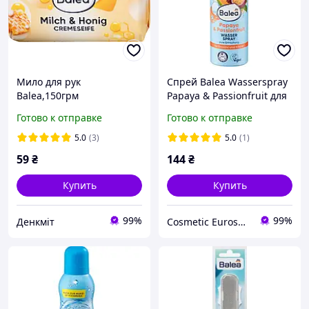
Мило для рук
Спрей Balea Wasserspray
Balea,150грм
Papaya & Passionfruit для
лица и тела, 150 мл
Готово к отправке
Готово к отправке
5.0
(3)
5.0
(1)
59
₴
144
₴
Купить
Купить
99%
99%
Денкміт
Cosmetic Euroshop