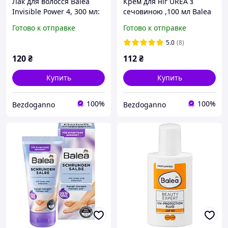
Лак для волосся Balea
Крем для ніг UREA з
Invisible Power 4, 300 мл:
сечовиною ,100 мл Balea
Невидима фіксація 48 год
Готово к отправке
Готово к отправке
+ UV-захист
5.0
(8)
120
₴
112
₴
Купить
Купить
100%
100%
Bezdoganno
Bezdoganno