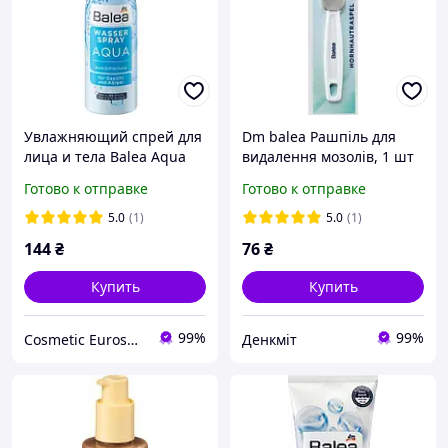
Увлажняющий спрей для
Dm balea Рашпіль для
лица и тела Balea Aqua
видалення мозолів, 1 шт
Готово к отправке
Готово к отправке
5.0
(1)
5.0
(1)
144
₴
76
₴
Купить
Купить
99%
99%
Cosmetic Euroshop
Денкміт