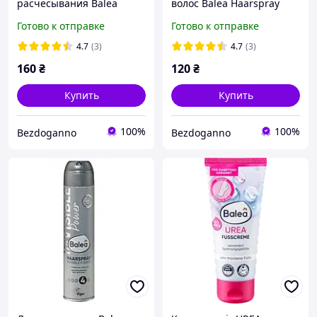
расчёсывания Balea
волос Balea Haarspray
Happy Berry 150 мл
Volume 300 мл.
Готово к отправке
Готово к отправке
4.7
(3)
4.7
(3)
160
₴
120
₴
Купить
Купить
100%
100%
Bezdoganno
Bezdoganno