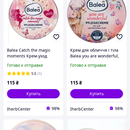
Balea Catch the magic
Крем для обличчя і тіла
moments Крем-уход
Balea you are wonderful,
Поймайте магию 30 мл
30 мл
Готово к отправке
Готово к отправке
5.0
(1)
115
₴
115
₴
Купить
Купить
98%
98%
IherbCenter
IherbCenter