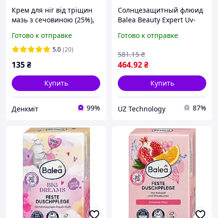
Крем для ніг від тріщин
Солнцезащитный флюид
мазь з сечовиною (25%),
Balea Beauty Expert Uv-
50 мл
Protection с витамином C
Готово к отправке
Готово к отправке
SPF 50 50 мл
5.0
(20)
581
.15
₴
135
₴
464
.92
₴
Купить
Купить
99%
87%
Денкміт
UZ Technology