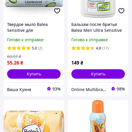
Твердое мыло Balea
Бальзам после бритья
Sensitive для
Balea Men Ultra Sensitive
чувствительной кожи 150
100 мл
Готово к отправке
Готово к отправке
г
5.0
(2)
4.8
(17)
69
.07
₴
55
.26
₴
149
₴
Купить
Купить
93%
98%
Ваша Кухня
Online Multibrand Store