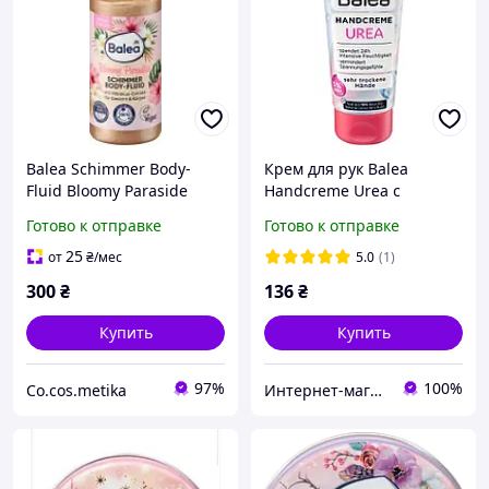
Balea Schimmer Body-
Крем для рук Balea
Fluid Bloomy Paraside
Handcreme Urea с
Флюїд для тіла з
мочевиной 100 мл
Готово к отправке
Готово к отправке
мерехтливим ефектом
75мл.
25
от
₴
/мес
5.0
(1)
300
₴
136
₴
Купить
Купить
97%
100%
Co.cos.metika
Интернет-магазин "Fresh-Store"