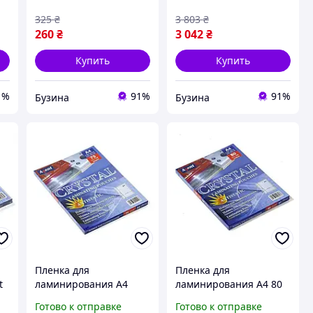
325
₴
3 803
₴
260
₴
3 042
₴
Купить
Купить
1%
91%
91%
Бузина
Бузина
Пленка для
Пленка для
t
ламинирования А4
ламинирования А4 80
75мкм. 100 шт/уп.
мкм 100 л. Agent Crystal
Готово к отправке
Готово к отправке
ая
Agent Crysta Antistatic,
Antistatic глянцевая