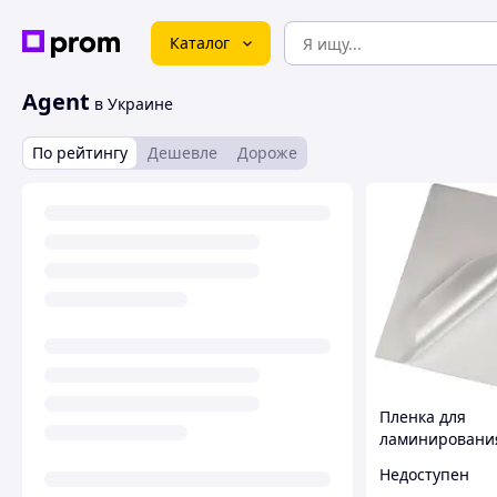
Каталог
Agent
в Украине
По рейтингу
Дешевле
Дороже
Пленка для
ламинировани
глянцевая 60 м
Недоступен
штук для защи