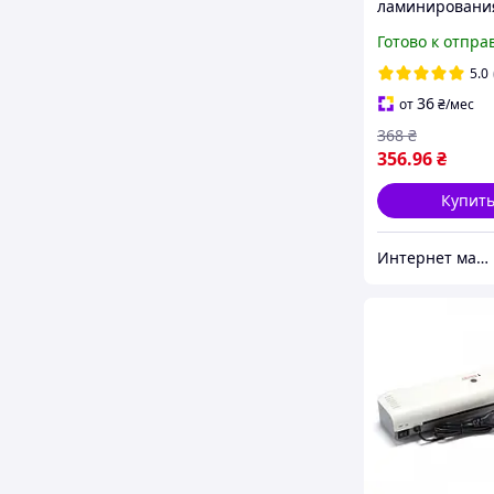
ламинирования
мк 100 шт/уп. 
Готово к отпра
Crystal Antistat
глянцевая Пле
5.0
ламинационна
36
от
₴
/мес
3140021
368
₴
356
.96
₴
Купит
Интернет магазин ТерЛайн