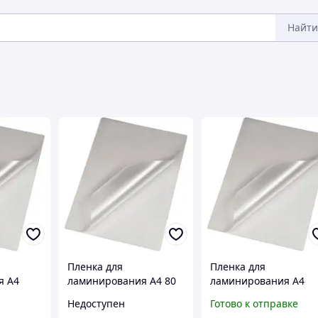
Найти
Пленка для
Пленка для
я А4
ламинирования А4 80
ламинирования А4
кн 100
мкм антистатическая
антистатическая
Недоступен
Готово к отправке
ты
глянцевая 100 шт
глянцевая 125 мкн 10