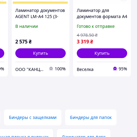
Ламинатор документов
Ламинатор для
AGENT LM-A4 125 (3-
документов формата A4
в-1), формат А4
компактный и быстрый
В наличии
Готово к отправке
для офисного
использования и
4 978
.50
₴
защиты материалов
2 575
₴
3 319
₴
FLAME
Купить
Купить
0%
100%
95%
ООО "КАНЦЕЛОТ"
Веселка
Биндеры с защелками
Биндеры для папок
ная пленка в рулонах
Ламинатор для фото