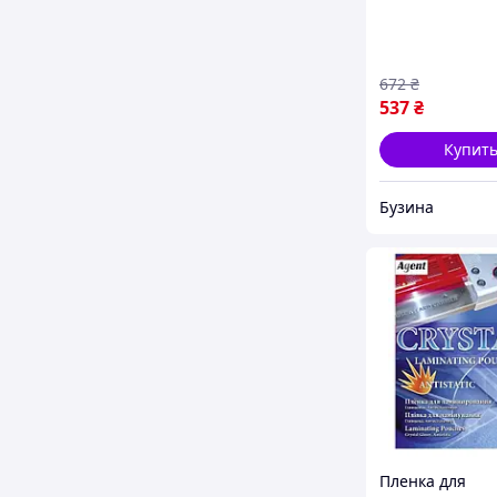
672
₴
537
₴
Купит
Бузина
Пленка для