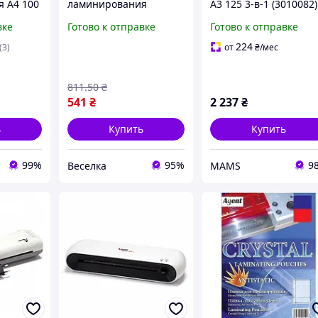
 А4 100
ламинирования
A3 125 3-в-1 (3010082)
Agent
глянцевая А5 100 мкн
(p554198)
вке
Готово к отправке
Готово к отправке
ic
для защиты
нка
документов и
224
(3)
от
₴
/мес
я
фотографий 100 шт
FLAME
811
.50
₴
541
₴
2 237
₴
ь
Купить
Купить
99%
95%
9
Веселка
MAMS