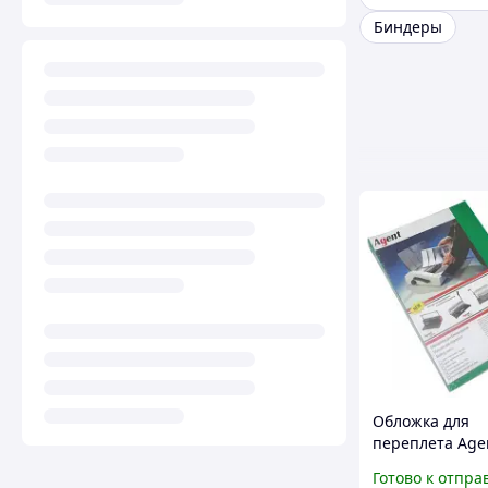
Биндеры
Обложка для
переплета Agen
А4 180 асорті, 
Готово к отпра
1510486 buzyn