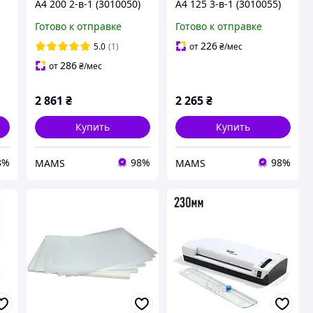
A4 200 2-в-1 (3010050)
A4 125 3-в-1 (3010055)
(d3692)
(f3688)
Готово к отправке
Готово к отправке
226
5.0
(1)
от
₴
/мес
286
от
₴
/мес
2 861
₴
2 265
₴
Купить
Купить
8%
98%
98%
MAMS
MAMS