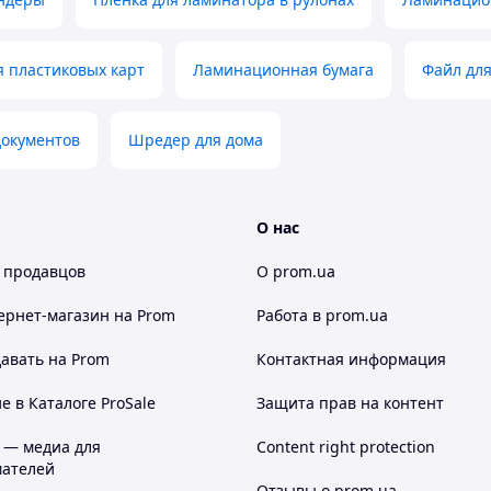
 пластиковых карт
Ламинационная бумага
Файл дл
документов
Шредер для дома
О нас
 продавцов
О prom.ua
ернет-магазин
на Prom
Работа в prom.ua
авать на Prom
Контактная информация
 в Каталоге ProSale
Защита прав на контент
 — медиа для
Content right protection
ателей
Отзывы о prom.ua