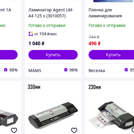
nt 1A
Ламинатор Agent LM-
Пленка для
A4 125 s (3010057)
ламинирования
(y554199)
глянцевая А5 80 мкн
вке
Готово к отправке
Готово к отправке
для защиты
документов и
104
от
₴
/мес
744
₴
долговечности
1 040
₴
496
₴
материалов FLAME
ь
Купить
Купить
98%
98%
9
MAMS
Веселка