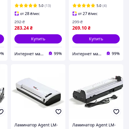
3140007 глянцевая
Пленка
5.0
(13)
5.0
(4)
Пленка
ламинационная
28
27
от
₴
/мес
от
₴
/мес
ламинационная
292
₴
299
₴
283
.24
₴
269
.10
₴
Купить
Купить
9%
99%
99%
Интернет магазин ТерЛайн
Интернет магазин ТерЛайн
Ламинатор Agent LM-
Ламинатор Agent LM-