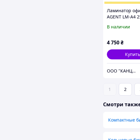
Ламинатор оф
AGENT LM-A4 
формат А4 (250
В наличии
4 750
₴
Купит
ООО "КАНЦЕЛОТ"
1
2
Смотри такж
Компактные б
Кольцевые би