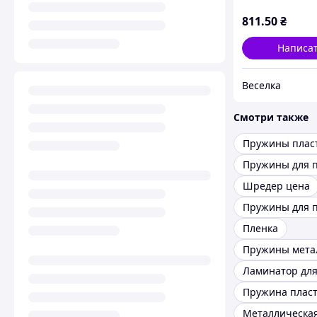
документов и
оформления бу
811
.50
₴
FLAME
Написа
Веселка
Смотри также
Пружины плас
Шредер цена
Пленка
Ламинатор для