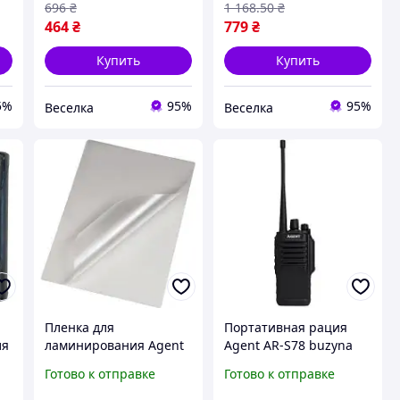
документов и
документов и учебных
696
₴
1 168
.50
₴
материалов FLAME
материалов 100 штук
464
₴
779
₴
FLAME
Купить
Купить
5%
95%
95%
Веселка
Веселка
Пленка для
Портативная рация
ля
ламинирования Agent
Agent AR-S78 buzyna
0
глянц. А5 60мкн 100
Готово к отправке
Готово к отправке
шт. 3150006 buzyna