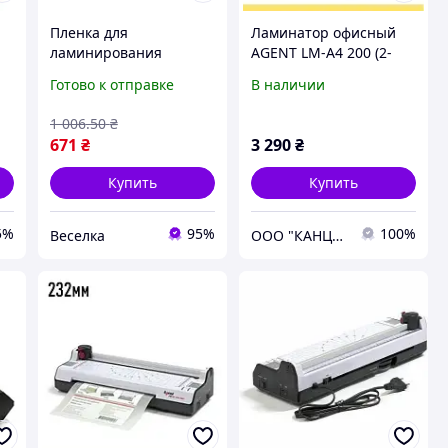
Пленка для
Ламинатор офисный
ламинирования
AGENT LM-A4 200 (2-
глянцевая А4 75 мкн
В-1) , формат А4, +
Готово к отправке
В наличии
для офисных
резак, (200мкм)
документов и учебных
1 006
.50
₴
материалов 100 листов
671
₴
3 290
₴
FLAME
Купить
Купить
5%
95%
100%
Веселка
ООО "КАНЦЕЛОТ"