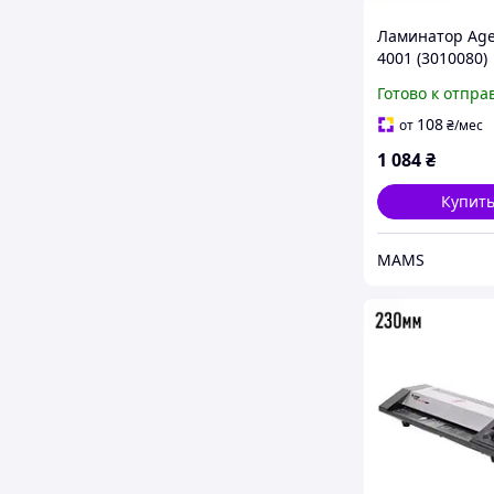
Ламинатор Age
4001 (3010080)
(y554194)
Готово к отпра
108
от
₴
/мес
1 084
₴
Купит
MAMS