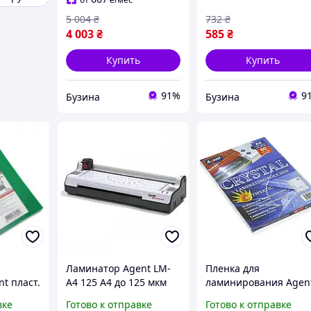
5 004
₴
732
₴
4 003
₴
585
₴
Купить
Купить
91%
9
Бузина
Бузина
Ламинатор Agent LM-
Пленка для
t пласт.
A4 125 A4 до 125 мкм
ламинирования Agen
уп/100
3010055
Crystal А4 60 мкм. 100
вке
Готово к отправке
Готово к отправке
a
л. Antistatic, глянцев