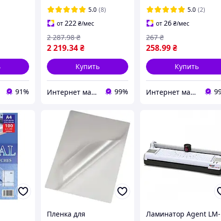
Пленка
5.0
(8)
5.0
(2)
ламинационная
222
26
от
₴
/мес
от
₴
/мес
3140006
2 287
.98
₴
267
₴
2 219
.34
₴
258
.99
₴
ь
Купить
Купить
91%
99%
9
Интернет магазин ТерЛайн
Интернет магазин ТерЛайн
Пленка для
Ламинатор Agent LM-