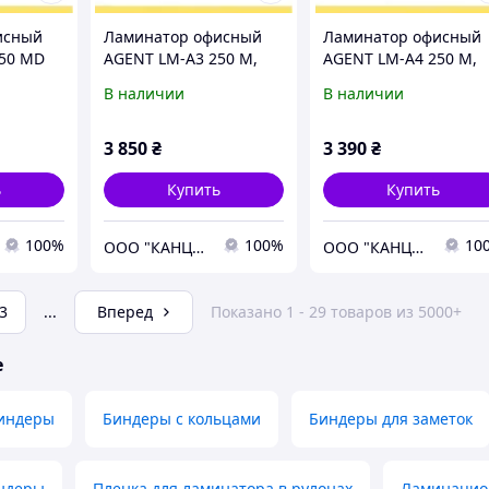
исный
Ламинатор офисный
Ламинатор офисный
250 MD
AGENT LM-A3 250 M,
AGENT LM-A4 250 M,
мкм)
формат А3 (250мкм)
формат А4 (250мкм)
В наличии
В наличии
3 850
₴
3 390
₴
ь
Купить
Купить
100%
100%
10
ООО "КАНЦЕЛОТ"
ООО "КАНЦЕЛОТ"
3
...
Вперед
Показано 1 - 29 товаров из 5000+
е
индеры
Биндеры с кольцами
Биндеры для заметок
ндеры
Пленка для ламинатора в рулонах
Ламинацион