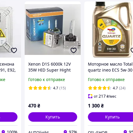
ксенона
Xenon D1S 6000k 12V
Моторное масло Total
91, Е92,
35W HID Super Hight
quartz ineo ECS 5w-30
+60% Light ксенон
л.
вке
Готово к отправке
Готово к отправке
лампа д1с 12в
4.7
(15)
4.7
(24)
217
от
₴
/мес
470
₴
1 300
₴
ь
Купить
Купить
100%
97%
9
AUTOlight
OIL-SHOP