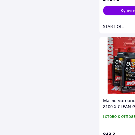
Купит
START OIL
Масло моторно
8100 X-CLEAN 
5W40 (1L)
Готово к отпра
843
₴