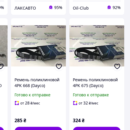
0%
95%
92%
ЛАКСАВТО
Oil-Club
Ремень поликлиновой
Ремень поликлиновой
O
4PK 668 (Dayco)
4PK 675 (Dayco)
Готово к отправке
Готово к отправке
28
32
от
₴
/мес
от
₴
/мес
285
₴
324
₴