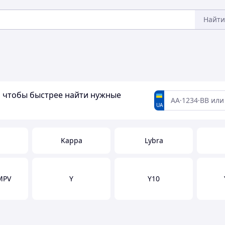
Найти
а, чтобы быстрее найти нужные
UA
Kappa
Lybra
MPV
Y
Y10