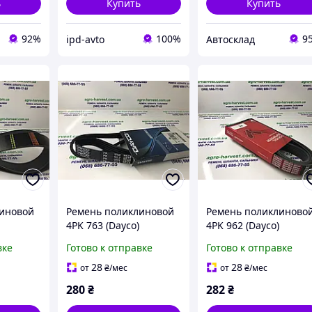
ь
Купить
Купить
92%
100%
9
ipd-avto
Автосклад
линовой
Ремень поликлиновой
Ремень поликлиново
4PK 763 (Dayco)
4PK 962 (Dayco)
вке
Готово к отправке
Готово к отправке
28
28
от
₴
/мес
от
₴
/мес
280
₴
282
₴