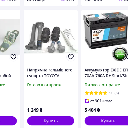
Напрямна гальмівного
Аккумулятор EXIDE EF
скобой
супорта TOYOTA
70Аh 760A R+ Start/St
55702917)
Avensis, Verso, Auris
EL700
вке
Готово к отправке
Готово к отправке
2007- OEM 04952-02220
5.0
(6)
901
от
₴
/мес
1 249
₴
5 404
₴
ь
Купить
Купить