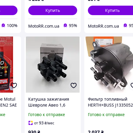
ь
Купить
Купить
100%
95%
9
MotoRR.com.ua
MotoRR.com.ua
е Motul
Катушка зажигания
Фильтр топливный
GEN2 SAE
Шевроле Авео 1,6
HERTH+BUSS J133505
(Шанхай) EuroEx
OUTLANDER, Аутленд
вке
Готово к отправке
Готово к отправке
Венгрия
1770A252, 1770A040
93
от
₴
/мес
930
₴
2 037
₴