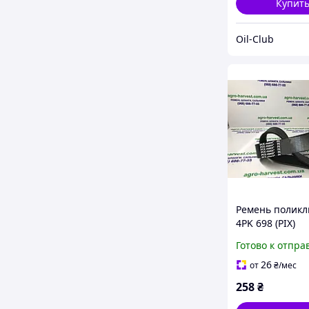
Купит
Oil-Club
Ремень полик
4PK 698 (PIX)
Готово к отпра
26
от
₴
/мес
258
₴