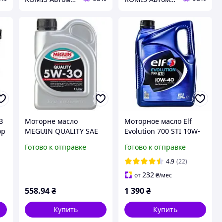
B
Моторне масло
Моторное масло Elf
op
MEGUIN QUALITY SAE
Evolution 700 STI 10W-
5W -30 (1л)
40 5л
Готово к отправке
Готово к отправке
4.9
(22)
232
от
₴
/мес
558
.94
₴
1 390
₴
Купить
Купить