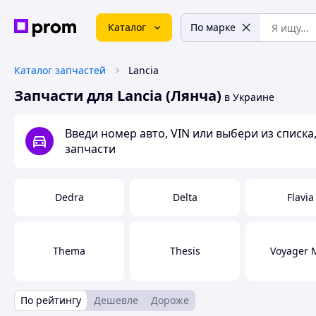
Каталог
По марке
Каталог запчастей
Lancia
Запчасти для Lancia (Лянча)
в Украине
Введи номер авто, VIN или выбери из списк
запчасти
Dedra
Delta
Flavia
Thema
Thesis
Voyager 
По рейтингу
Дешевле
Дороже