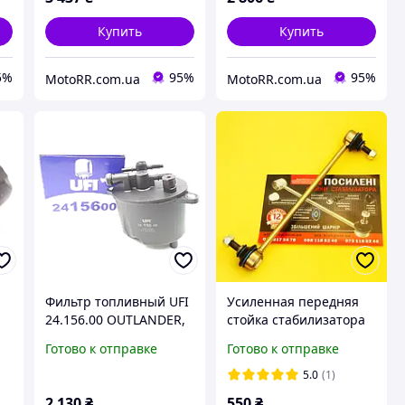
Купить
Купить
5%
95%
95%
MotoRR.com.ua
MotoRR.com.ua
Фильтр топливный UFI
Усиленная передняя
2
24.156.00 OUTLANDER,
стойка стабилизатора
ер
Аутлендер дизель
Jeep Compass MP 552 (с
Готово к отправке
Готово к отправке
1770A252, 1770A040
2016). Гарантия 12 мес!
68246496AA,
5.0
(1)
05174185AC
2 130
₴
550
₴