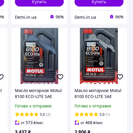
Купить
Купить
0%
96%
96%
Demi.in.ua
Demi.in.ua
l
Масло моторное Motul
Масло моторное Motul
8100 ECO-LITE SAE
8100 ECO-LITE SAE
5W30 (5L) 108214
5W30 (4L)
Готово к отправке
Готово к отправке
5.0
(2)
5.0
(1)
573
468
от
₴
/мес
от
₴
/мес
3 437
₴
2 806
₴