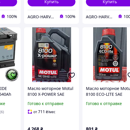
ь
Купить
Купить
100%
100%
10
AGRO-HARVEST
AGRO-HARVEST
XIDE
Масло моторное Motul
Масло моторное Motu
640Ah
8100 X-POWER SAE
8100 ECO-LITE SAE
10W60 (4L)
5W30 (1L)
вке
Готово к отправке
Готово к отправке
711
(6)
от
₴
/мес
4 268
₴
801
₴