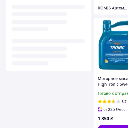
ROMIS Автомаркет
Моторное масл
HighTronic 5w4
Готово к отпра
3.7
225
от
₴
/мес
1 350
₴