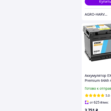
Купит
AGRO-HARVEST
Аккумулятор E
Premium 64Аh 
R+ EA640
Готово к отпра
5.0
625
от
₴
/мес
3 751
₴