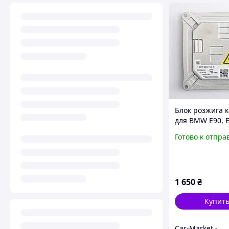
Блок розжига 
для BMW Е90, Е
Е93
Готово к отпра
1 650
₴
Купит
Car-Market - Авто-Свет