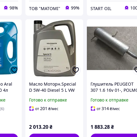
98%
99%
10
ТОВ "МАТОМІ"
START OIL
о Aral
Масло Моторн.Special
Глушитель PEUGEOT
0 4л
D 5W-40 Diesel 5 L VW
307 1.6 16v 01-, POLM
505.01 / VW 505.00
(19.204) хэтчбек
вке
Готово к отправке
Готово к отправке
(1726.KF)
201
314
(6)
от
₴
/мес
от
₴
/мес
2 013
.20
₴
1 883
.28
₴