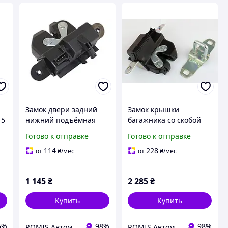
Замок двери задний
Замок крышки
 5
нижний подъёмная
багажника со скобой
дверь GP Fiat Doblo 2
GP Fiat 500 (55702917)
Готово к отправке
Готово к отправке
Panorama (51873093)
114
228
от
₴
/мес
от
₴
/мес
1 145
₴
2 285
₴
Купить
Купить
5%
98%
98%
ROMIS Автомаркет
ROMIS Автомаркет