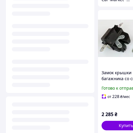
Замок крышки
багажника со 
GP Fiat Punto (
Готово к отпра
228
от
₴
/мес
2 285
₴
Купит