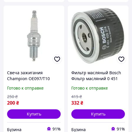
Свеча зажигания
Фильтр масляный Bosch
Champion OE097/T10
Фільтр масляний 0 451
buzyna
103 274 buzyna
Готово к отправке
Готово к отправке
250
₴
415
₴
200
₴
332
₴
Купить
Купить
91%
91%
Бузина
Бузина