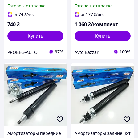
EuroEx Венгрия 408-
2141 SBR
Готово к отправке
Готово к отправке
1609010
74
177
от
₴
/мес
от
₴
/мес
740
₴
1 060
₴/комплект
Купить
Купить
97%
100%
PROBEG-AUTO
Avto Bazzar
Амортизаторы передние
Амортизаторы задние (к-т