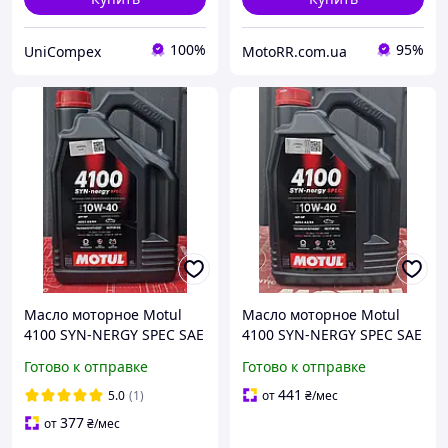
100%
95%
UniCompex
MotoRR.com.ua
Масло моторное Motul
Масло моторное Motul
4100 SYN-NERGY SPEC SAE
4100 SYN-NERGY SPEC SAE
10W40 (4L)
10W40 (5L)
Готово к отправке
Готово к отправке
441
5.0
(1)
от
₴
/мес
377
от
₴
/мес