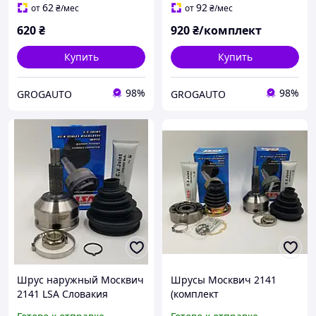
3414150, 2141-3414120
62
92
от
₴
/мес
от
₴
/мес
620
₴
920
₴/комплект
Купить
Купить
98%
98%
GROGAUTO
GROGAUTO
Шрус наружный Москвич
Шрусы Москвич 2141
2141 LSA Словакия
(комплект
внутренний+наружный)