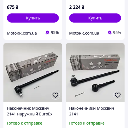
675
₴
2 224
₴
Купить
Купить
95%
95%
MotoRR.com.ua
MotoRR.com.ua
Наконечник Москвич
Наконечники Москвич
2141 наружный EuroEx
2141
Венгрия 2141-3414150
наружный+внутренний
Готово к отправке
Готово к отправке
EuroEx Венгрия 2141-