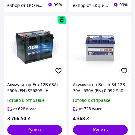
99%
99%
eShop от LKQ интернет-магазин автозапчастей
eShop от LKQ интернет-магазин автозапчастей
Акумулятор Era 12В 68Аг
Акумулятор Bosch S4 12В
550А (EN) S56808 L+
70Аг 630А (EN) 0 092 S40
270 L+
Готово к отправке
Готово к отправке
628
728
от
₴
/мес
от
₴
/мес
3 766
.50
₴
4 368
₴
Купить
Купить