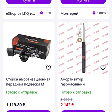
Купить
Купить
99%
100%
eShop от LKQ интернет-магазин автозапчастей
Монтерей
Стойка амортизационная
Амортизатор
передней подвески М
газомасляний
2141
MOSKWITCH 2141-F
Готово к отправке
Готово к отправке
365800
3 060
₴
1 119
.80
₴
2 142
₴