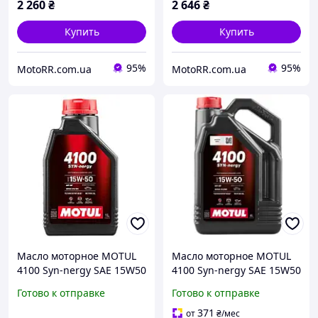
2 260
₴
2 646
₴
Купить
Купить
95%
95%
MotoRR.com.ua
MotoRR.com.ua
Масло моторное MOTUL
Масло моторное MOTUL
4100 Syn-nergy SAE 15W50
4100 Syn-nergy SAE 15W50
1L
4L
Готово к отправке
Готово к отправке
371
от
₴
/мес