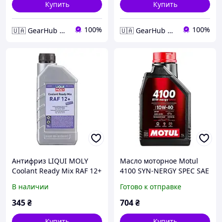
Купить
Купить
100%
100%
🇺🇦 GearHub 🇺🇦
🇺🇦 GearHub 🇺🇦
Антифриз LIQUI MOLY
Масло моторное Motul
Coolant Ready Mix RAF 12+
4100 SYN-NERGY SPEC SAE
1л.
10W40 (1L)
В наличии
Готово к отправке
345
₴
704
₴
Купить
Купить