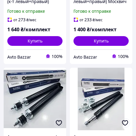
(к-т левый+правый)
левый+правый) Москвич
Москвич 2141 LSA
2141, 2335 LSA Словакия
Готово к отправке
Готово к отправке
Словакия
273
233
от
₴
/мес
от
₴
/мес
1 640
₴/комплект
1 400
₴/комплект
Купить
Купить
100%
100%
Avto Bazzar
Avto Bazzar