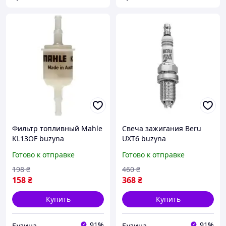
Фильтр топливный Mahle
Свеча зажигания Beru
KL13OF buzyna
UXT6 buzyna
Готово к отправке
Готово к отправке
198
₴
460
₴
158
₴
368
₴
Купить
Купить
91%
91%
Бузина
Бузина