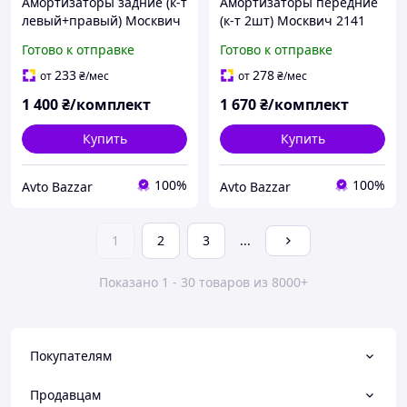
Амортизаторы задние (к-т
Амортизаторы передние
левый+правый) Москвич
(к-т 2шт) Москвич 2141
2141 EuroEx Венгрия
EuroEx Венгрия
Готово к отправке
Готово к отправке
233
278
от
₴
/мес
от
₴
/мес
1 400
₴/комплект
1 670
₴/комплект
Купить
Купить
100%
100%
Avto Bazzar
Avto Bazzar
1
2
3
...
Показано 1 - 30 товаров из 8000+
Покупателям
Продавцам