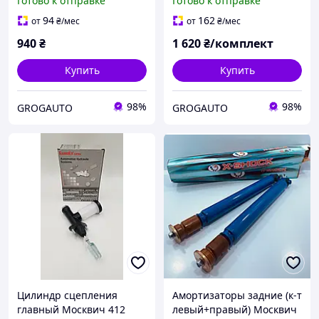
Готово к отправке
Готово к отправке
LSA Словакия
94
162
от
₴
/мес
от
₴
/мес
940
₴
1 620
₴/комплект
Купить
Купить
98%
98%
GROGAUTO
GROGAUTO
Цилиндр сцепления
Амортизаторы задние (к-т
главный Москвич 412
левый+правый) Москвич