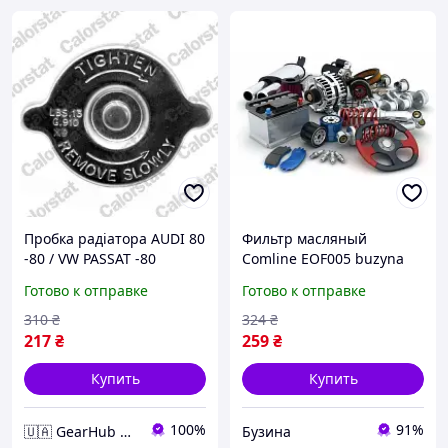
Пробка радіатора AUDI 80
Фильтр масляный
-80 / VW PASSAT -80
Comline EOF005 buzyna
RC0052
Готово к отправке
Готово к отправке
310
₴
324
₴
217
₴
259
₴
Купить
Купить
100%
91%
🇺🇦 GearHub 🇺🇦
Бузина