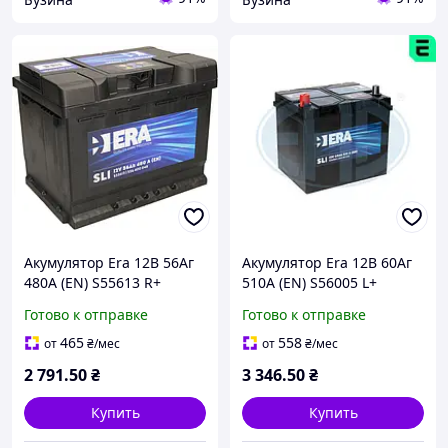
Акумулятор Era 12В 56Аг
Акумулятор Era 12В 60Аг
480А (EN) S55613 R+
510А (EN) S56005 L+
Готово к отправке
Готово к отправке
465
558
от
₴
/мес
от
₴
/мес
2 791
.50
₴
3 346
.50
₴
Купить
Купить