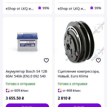
99%
99%
eShop от LKQ интернет-магазин автозапчастей
eShop от LKQ интернет-магазин автозапчастей
Акумулятор Bosch S4 12В
Сцепление компрессора,
60Аг 540А (EN) 0 092 S40
Новый, Euro Klima
060 L+
CA20724V, REMA PARTS
Готово к отправке
Готово к отправке
CA20724V, EURO KLIMA
CA20724V
609
468
от
₴
/мес
от
₴
/мес
3 655
.50
₴
2 810
₴