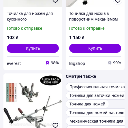
Точилка для ножей для
Точилка для ножів з
кухонного
поворотним механізмом
использования, Точилка
SYTOOLS K-10 Ruixin
Готово к отправке
Готово к отправке
для ножей для поваров
Ручное точило JR-70
102
₴
1 150
₴
Купить
Купить
98%
99%
everest
BigShop
Смотри также
Профессиональная точилка 
Точилка для заточки ножей
Точила для ножей
Точилка для ножей настольн
Механическая точилка для 