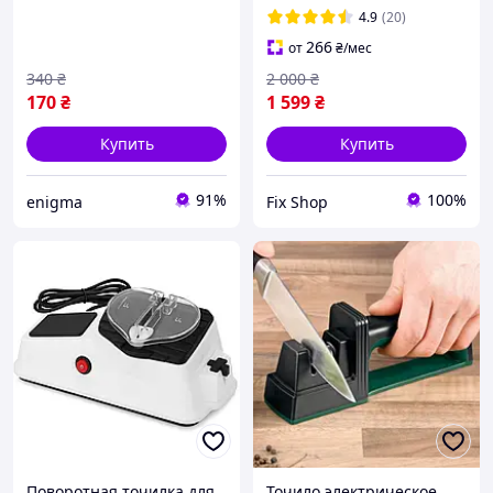
ножей, Ножеточка
система заточки
4.9
(20)
ручная DK-16
266
от
₴
/мес
340
₴
2 000
₴
170
₴
1 599
₴
Купить
Купить
91%
100%
enigma
Fix Shop
Поворотная точилка для
Точило электрическое