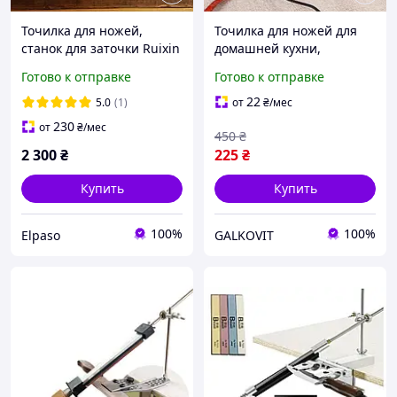
Точилка для ножей,
Точилка для ножей для
станок для заточки Ruixin
домашней кухни,
RX 009 Pro, поворотный
Электрическая
Готово к отправке
Готово к отправке
зажим, 4 камня, кейс,
универсальная точилка
Топ-1
Поворотная ножей TY-29
22
5.0
(1)
от
₴
/мес
230
от
₴
/мес
450
₴
2 300
₴
225
₴
Купить
Купить
100%
100%
Elpaso
GALKOVIT