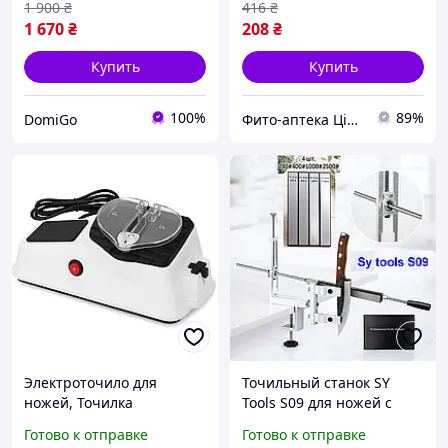
1 900
₴
416
₴
1 670
₴
208
₴
Купить
Купить
100%
89%
DomiGo
Фито-аптека Цілюще джерело
Электроточило для
Точильный станок SY
ножей, Точилка
Tools S09 для ножей с
автоматическая,
поворотным механизмом,
Готово к отправке
Готово к отправке
Поворотная точилка для
профессиональная