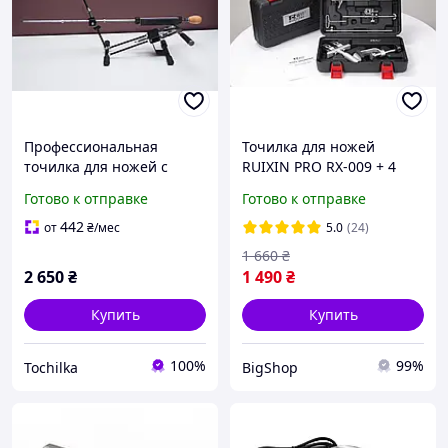
Профессиональная
Точилка для ножей
точилка для ножей с
RUIXIN PRO RX-009 + 4
поворотным механизмом
КАМНЯ c поворотным
Готово к отправке
Готово к отправке
Код/Артикул
механизмом Новинка
2024 г.
442
от
₴
/мес
5.0
(24)
1 660
₴
2 650
₴
1 490
₴
Купить
Купить
100%
99%
Tochilka
BigShop