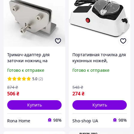
Тримач-адаптер для
Портативная точилка для
заточки ножниц на
кухонных ножей,
поворотных точилках
Приспособление для
Готово к отправке
Готово к отправке
ножей Disfact SC-2
заточки больших ножей
Электроточилка ES-26
5.0
(2)
874
₴
548
₴
506
₴
274
₴
Купить
Купить
98%
98%
Rona Home
Sho-shop UA