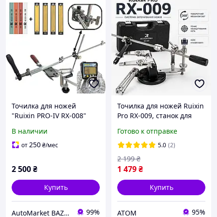
Точилка для ножей
Точилка для ножей Ruixin
"Ruixin PRO-IV RX-008"
Pro RX-009, станок для
(360° поворотный
заточки ножей,
В наличии
Готово к отправке
механизм, 8 камней,
поворотный механизм
угломер)
360°
250
от
₴
/мес
5.0
(2)
2 199
₴
2 500
₴
1 479
₴
Купить
Купить
99%
95%
AutoMarket BAZAR
ATOM