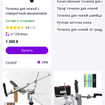
Качественная точилка для н
Проф точилка для ножей
Точилка для ножей c
поворотный механизмом
Точилка для ножей швейцар
RUIXIN PRO 008 + 4
Готово к отправке
Ручная заточка ножа
КАМНЯ
4.8
(14)
Точилка для ножей 20 градус
126
от
₴
/мес
1 260
₴
Купить
99%
ClickSP