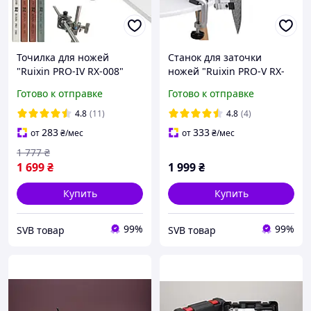
Точилка для ножей
Станок для заточки
"Ruixin PRO-IV RX-008"
ножей "Ruixin PRO-V RX-
(360° поворотный
009" на струбцине (360°
Готово к отправке
Готово к отправке
механизм, 4 камня)
поворотный механизм, 4
камня)
4.8
(11)
4.8
(4)
283
333
от
₴
/мес
от
₴
/мес
1 777
₴
1 699
₴
1 999
₴
Купить
Купить
99%
99%
SVB товар
SVB товар