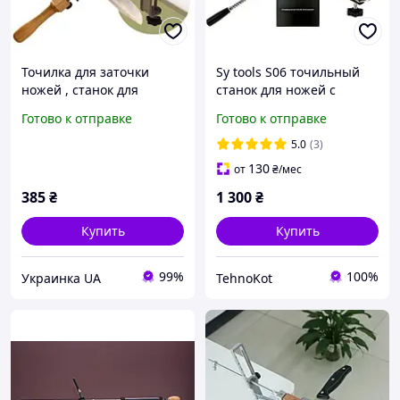
Точилка для заточки
Sy tools S06 точильный
ножей , станок для
станок для ножей с
заточки с поворотным
поворотным механизмом
Готово к отправке
Готово к отправке
механизмом
5.0
(3)
130
от
₴
/мес
385
₴
1 300
₴
Купить
Купить
99%
100%
Украинка UA
TehnoKot