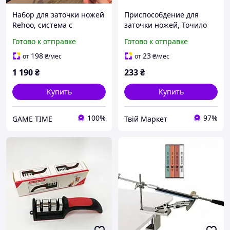
Набор для заточки ножей
Приспособдение для
Rehoo, система с
заточки ножей, Точило
поворотным механизмом,
электрическое сетевое,
Готово к отправке
Готово к отправке
4 камня, тканевый пенал
Ручное точило для ножей
KJ-75
198
23
от
₴
/мес
от
₴
/мес
1 190
₴
233
₴
Купить
Купить
100%
97%
GAME TIME
Твій Маркет