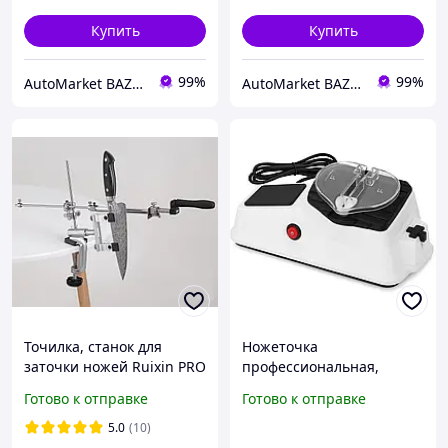
Купить
Купить
99%
99%
AutoMarket BAZAR
AutoMarket BAZAR
Точилка, станок для
Ножеточка
заточки ножей Ruixin PRO
профессиональная,
RX-009 на струбцине 360°
Качественная точилка
Готово к отправке
Готово к отправке
поворотный механизм (4
для ножей Точилка для
камня)
ножей поваров MA-81
5.0
(10)