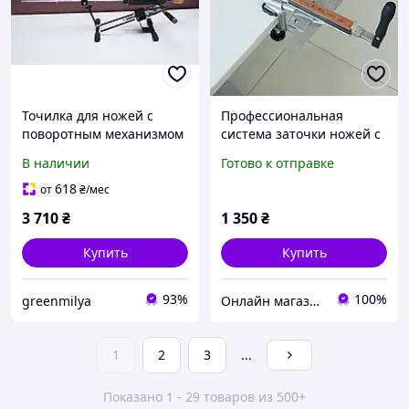
Точилка для ножей с
Профессиональная
поворотным механизмом
система заточки ножей с
профессиональная Код/
поворотным механизмом
В наличии
Готово к отправке
Артикул
618
от
₴
/мес
3 710
₴
1 350
₴
Купить
Купить
93%
100%
greenmilya
Онлайн магазин "ОптоБиз"
1
2
3
...
Показано 1 - 29 товаров из 500+