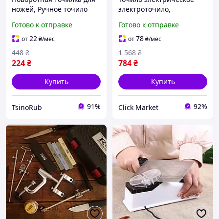
ножей, Ручное точило
электроточило,
для ножей Портативная
Приспособление для
Готово к отправке
Готово к отправке
точилка кухонных XN-23
заточки больших ножей,
Хорошая точилка для
22
78
от
₴
/мес
от
₴
/мес
ножей VN-95
448
₴
1 568
₴
224
₴
784
₴
Купить
Купить
91%
92%
TsinoRub
Click Market