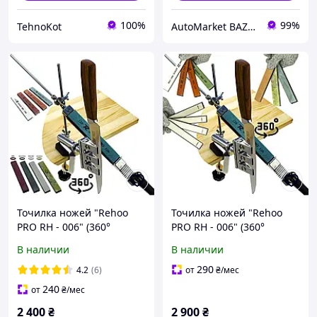
100%
99%
TehnoKot
AutoMarket BAZAR
Точилка ножей "Rehoo
Точилка ножей "Rehoo
PRO RH - 006" (360°
PRO RH - 006" (360°
поворотный механизм, 8
поворотный механизм, 11
В наличии
В наличии
камней)
камней)
290
4.2
(6)
от
₴
/мес
240
от
₴
/мес
2 400
₴
2 900
₴