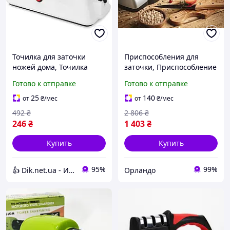
Точилка для заточки
Приспособления для
ножей дома, Точилка
заточки, Приспособление
автоматическая для
для заточки ножей
Готово к отправке
Готово к отправке
ножей с легким дизайном
(Польша), OLN
ID-93
25
140
от
₴
/мес
от
₴
/мес
492
₴
2 806
₴
246
₴
1 403
₴
Купить
Купить
95%
99%
👍 Dik.net.ua - Интернет магазин
Орландо