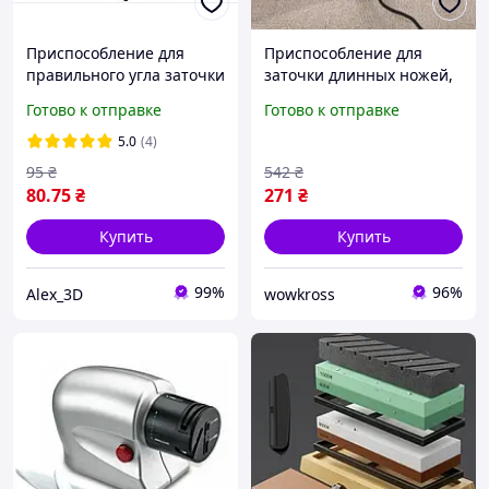
Приспособление для
Приспособление для
правильного угла заточки
заточки длинных ножей,
ножей (14°, 17°, 20°, 25°)
Устройство для заточки
Готово к отправке
Готово к отправке
кухонных ножей, Точилка
автоматическая JM-60
5.0
(4)
95
₴
542
₴
80
.75
₴
271
₴
Купить
Купить
99%
96%
Alex_3D
wowkross