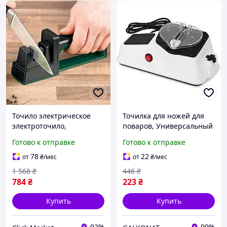
Точило электрическое
Точилка для ножей для
электроточило,
поваров, Универсальный
Приспособление для
набор для заточки ножей
Готово к отправке
Готово к отправке
заточки больших ножей,
Электроточило SR-26
Хорошая точилка для
78
22
от
₴
/мес
от
₴
/мес
ножей VN-95
1 568
₴
446
₴
784
₴
223
₴
Купить
Купить
92%
99%