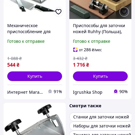
Механическое
Приспособы для заточки
приспособление для
ножей Ruhhy (Польша),
заточки ножей,
Заточить нож точилкой,
Готово к отправке
Готово к отправке
Приспособа для заточки
Заточка керамических
ножей, Точить нож
ножей в домашних
286
от
₴
/мес
продольной точилкой,
условиях, RYH
1 088
₴
3 432
₴
MTS
544
₴
1 716
₴
Купить
Купить
91%
90%
Интернет Магазин "StepShop"
Igrushka Shop
Смотри также
Станки для заточки ножей
Наборы для заточки ножей
Точилка для заточки ножей