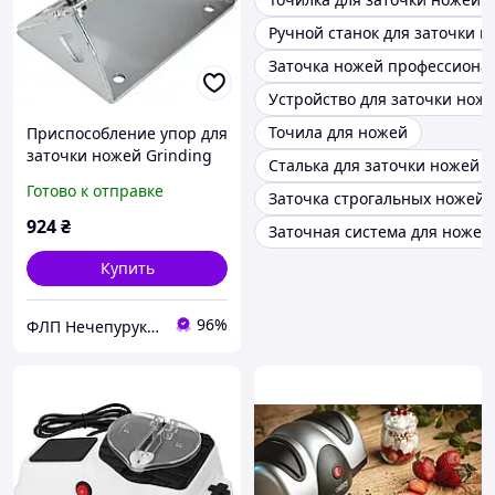
Ручной станок для заточки 
Заточка ножей профессиона
Устройство для заточки нож
Точила для ножей
Приспособление упор для
заточки ножей Grinding
Сталька для заточки ножей
rest 110 Scheppach для Jig
Готово к отправке
Заточка строгальных ножей
70
924
₴
Заточная система для ножей
Купить
96%
ФЛП Нечепурук Александра Витальевна