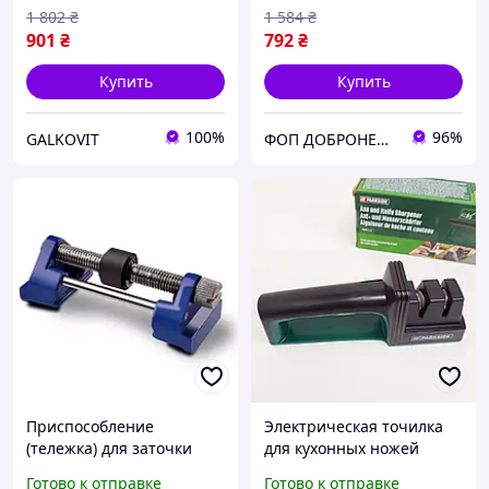
TB-61
ER-29
1 802
₴
1 584
₴
901
₴
792
₴
Купить
Купить
100%
96%
GALKOVIT
ФОП ДОБРОНЕЦЬКА С.М.
Приспособление
Электрическая точилка
(тележка) для заточки
для кухонных ножей
лезвий фуганок, точилка
Parkside, Точилка для
Готово к отправке
Готово к отправке