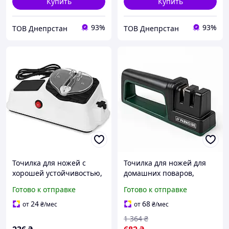
Купить
Купить
93%
93%
ТОВ Днепрстан
ТОВ Днепрстан
Точилка для ножей с
Точилка для ножей для
хорошей устойчивостью,
домашних поваров,
Механическая точилка
Качественная точилка
Готово к отправке
Готово к отправке
для ножей
для ножей Китайская MQ-
автоматическая FZ-63
17
24
68
от
₴
/мес
от
₴
/мес
1 364
₴