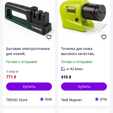
Бытовая электроточилка
Точилка для ножа
для ножей,
высокого качества,
Универсальное
Точилка автоматическая
Готово к отправке
Готово к отправке
устройство для заточки
для заточки ножей на
ножей и ножниц CX-20
кухне MK-57
42
от
₴
/мес
1 542
₴
771
₴
416
₴
Купить
Купить
95%
97%
TREND Store
Твій Маркет