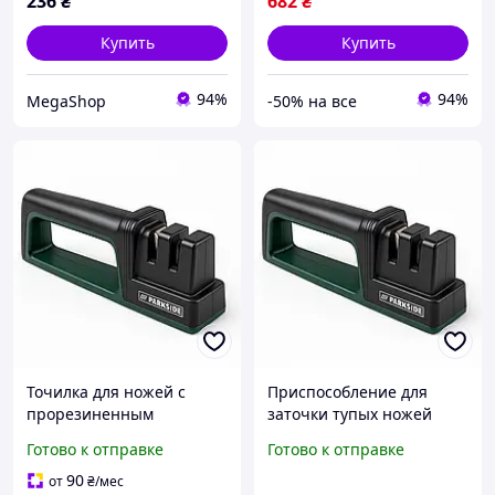
236
₴
682
₴
Купить
Купить
94%
94%
MegaShop
-50% на все
Точилка для ножей с
Приспособление для
прорезиненным
заточки тупых ножей
основанием,
настольное,
Готово к отправке
Готово к отправке
Приспособление для
Автоматическая заточка
заточки длинных ножей
ножей Электроточилка
90
от
₴
/мес