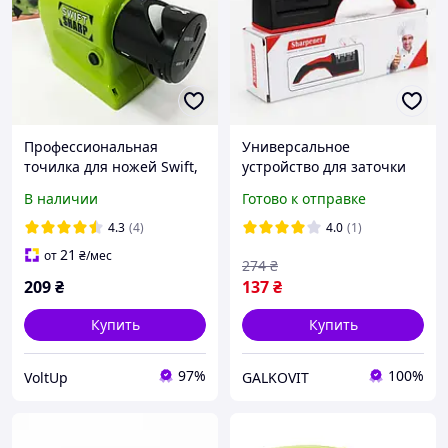
Профессиональная
Универсальное
точилка для ножей Swift,
устройство для заточки
Ножеточка от сети,
ножей и ножниц RS-168,
В наличии
Готово к отправке
Приспособление для
Точилка для ножей с
заточки ножей CE-62
быстрым процессом LB-
4.3
(4)
4.0
(1)
43
21
от
₴
/мес
274
₴
209
₴
137
₴
Купить
Купить
97%
100%
VoltUp
GALKOVIT