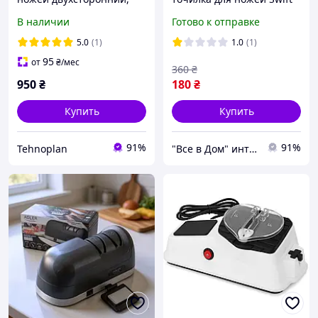
Точилка для филейного
Sharp DY-521,
В наличии
Готово к отправке
ножа, Ручное
Приспособление для
приспособление для
заточки ножей LE-22
5.0
(1)
1.0
(1)
заточки ножей Camry
95
от
₴
/мес
360
₴
(Польша), JAS
950
₴
180
₴
Купить
Купить
91%
91%
Tehnoplan
"Все в Дом" интернет-магазин