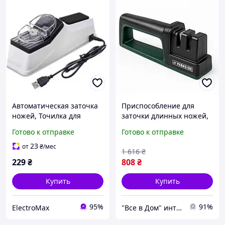
Автоматическая заточка
Приспособление для
ножей, Точилка для
заточки длинных ножей,
ножей с прорезиненным
Точилка для ножей
Готово к отправке
Готово к отправке
основанием
поваров Лезвийная
Электроточило для FW-21
заточка ID-99
23
от
₴
/мес
1 616
₴
229
₴
808
₴
Купить
Купить
95%
91%
ElectroMax
"Все в Дом" интернет-магазин