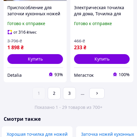
Приспособление для
Электрическая точилка
заточки кухонных ножей
для дома, Точилка для
Adler (Польша),
ножей легкая в
Готово к отправке
Готово к отправке
Приспособы для заточки
использовании Ручное
ножей, TBX
точило ножей CH-75
316
от
₴
/мес
3 796
₴
466
₴
1 898
₴
233
₴
Купить
Купить
93%
100%
Detalia
Мегасток
1
2
3
...
Показано 1 - 29 товаров из 700+
Смотри также
Хорошая точилка для ножей
Заточка ножей кухонных