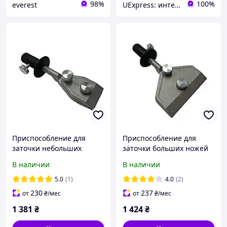
98%
100%
everest
UExpress: интернет-магазин
Приспособление для
Приспособление для
заточки небольших
заточки больших ножей
ножей VR40-100-NTS 200,
VR100-200-NTS 200, NTS
В наличии
В наличии
NTS 201, NTS 255, NTS 256
201, NTS 255, NTS 256
5.0
(1)
4.0
(2)
230
237
от
₴
/мес
от
₴
/мес
1 381
₴
1 424
₴