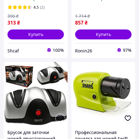
для стамесок, станок для
кухонных ножей с
заточки ножей рубанка
нержавеющей сталью
4.5
(2)
OB-35
390
₴
1 714
₴
313
₴
857
₴
Купить
Купить
100%
97%
Shcaf
Ronin26
Брусок для заточки
Профессиональная
ножей двухсторонний,
точилка для ножей Swift