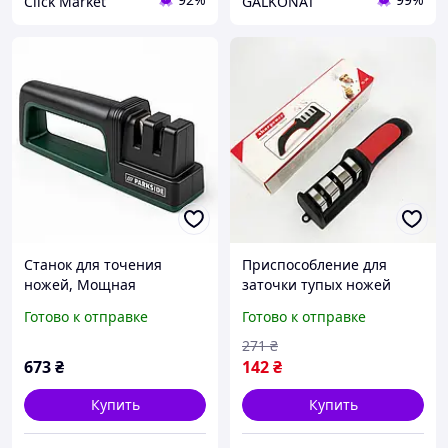
Click Market
GALKONAT
Станок для точения
Приспособление для
ножей, Мощная
заточки тупых ножей
электрическая точилка
настольное RS-168,
Готово к отправке
Готово к отправке
для ножей Ручная
Электрическая точилка
точилка CK-83
для металлических ножей
271
₴
GE-66
673
₴
142
₴
Купить
Купить