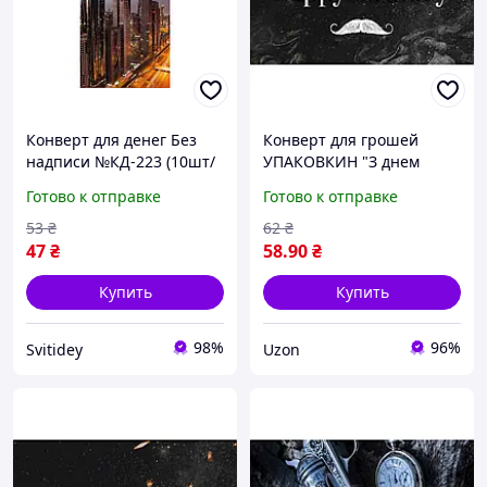
Конверт для денег Без
Конверт для грошей
надписи №КД-223 (10шт/
УПАКОВКИН "З днем
уп) ТМ УПАКОВКИН
народження чоловічі"
Готово к отправке
Готово к отправке
№КД-231 (10шт/уп)
53
₴
62
₴
47
₴
58
.90
₴
Купить
Купить
98%
96%
Svitidey
Uzon