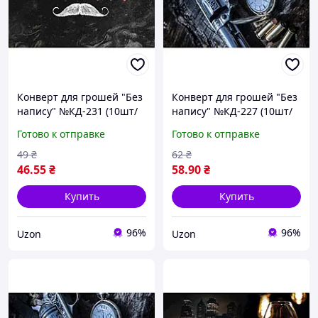
Конверт для грошей "Без
Конверт для грошей "Без
напису" №КД-231 (10шт/
напису" №КД-227 (10шт/
уп) УПАКОВКИН
уп) УПАКОВКИН
Готово к отправке
Готово к отправке
49
₴
62
₴
46
.55
₴
58
.90
₴
Купить
Купить
96%
96%
Uzon
Uzon