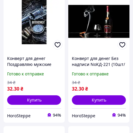
Конверт для денег
Конверт для денег Без
Поздравляю мужские
надписи NoКД-221 (10шт/
NoКД-227 (10шт/уп) ТМ
уп) ТМ УПАКОВКИН
Готово к отправке
Готово к отправке
УПАКОВКИН
34
₴
34
₴
32
.30
₴
32
.30
₴
Купить
Купить
94%
94%
HoroSteppe
HoroSteppe