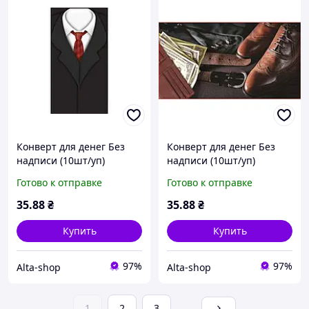
Конверт для денег Без
Конверт для денег Без
надписи (10шт/уп)
надписи (10шт/уп)
NoКД-209 ТМ
NoКД-216 ТМ
Готово к отправке
Готово к отправке
УПАКОВКИН
УПАКОВКИН
35
.88
₴
35
.88
₴
Купить
Купить
97%
97%
Alta-shop
Alta-shop
1
2
3
...