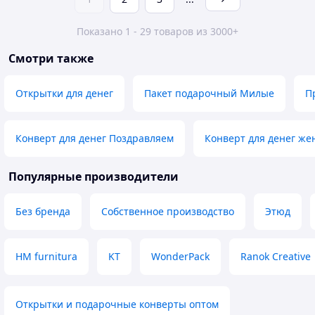
Показано 1 - 29 товаров из 3000+
Смотри также
Открытки для денег
Пакет подарочный Милые
П
Конверт для денег Поздравляем
Конверт для денег же
Популярные производители
Без бренда
Собственное производство
Этюд
HM furnitura
KT
WonderPack
Ranok Creative
Открытки и подарочные конверты оптом