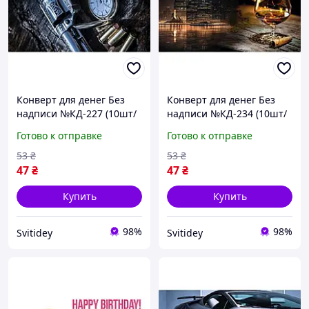
Конверт для денег Без
Конверт для денег Без
надписи №КД-227 (10шт/
надписи №КД-234 (10шт/
уп) ТМ УПАКОВКИН
уп) ТМ УПАКОВКИН
Готово к отправке
Готово к отправке
53
₴
53
₴
47
₴
47
₴
Купить
Купить
98%
98%
Svitidey
Svitidey