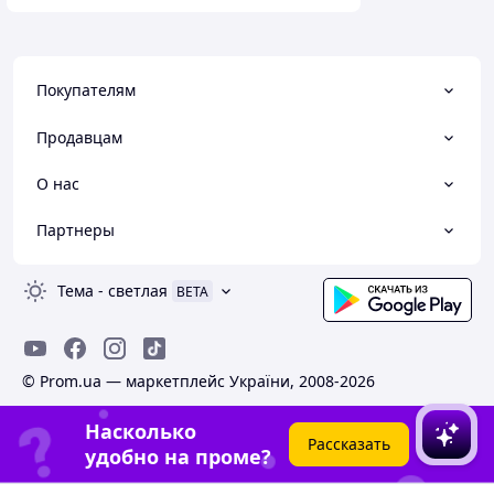
Покупателям
Продавцам
О нас
Партнеры
Тема
-
светлая
BETA
© Prom.ua — маркетплейс України, 2008-2026
Насколько
Рассказать
удобно на проме?