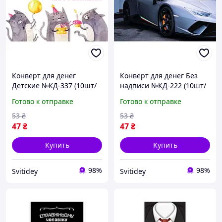
Конверт для денег
Конверт для денег Без
Детские №КД-337 (10шт/
надписи №КД-222 (10шт/
уп) ТМ УПАКОВКИН
уп) ТМ УПАКОВКИН
Готово к отправке
Готово к отправке
53
₴
53
₴
47
₴
47
₴
Купить
Купить
98%
98%
Svitidey
Svitidey