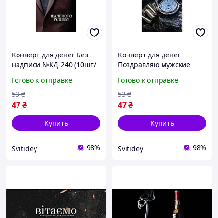
Конверт для денег Без
Конверт для денег
надписи №КД-240 (10шт/
Поздравляю мужские
уп) ТМ УПАКОВКИН
№КД-227 (10шт/уп) ТМ
Готово к отправке
Готово к отправке
УПАКОВКИН
53
₴
53
₴
47
₴
47
₴
Купить
Купить
98%
98%
Svitidey
Svitidey