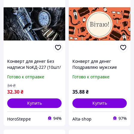
Конверт для денег Без
Конверт для денег
надписи NoКД-227 (10шт/
Поздравляю мужские
уп) ТМ УПАКОВКИН
(10шт/уп) NoКД-202 ТМ
Готово к отправке
Готово к отправке
УПАКОВКИН
34
₴
32
.30
₴
35
.88
₴
Купить
Купить
94%
97%
HoroSteppe
Alta-shop