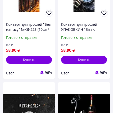
Конверт для грошей "Без
Конверт для грошей
напису" №КД-223 (10шт/
УПАКОВКИН "Вітаю
уп) УПАКОВКИН
чоловічі" №КД-227 (10шт/
Готово к отправке
Готово к отправке
уп)
62
₴
62
₴
58
.90
₴
58
.90
₴
Купить
Купить
96%
96%
Uzon
Uzon