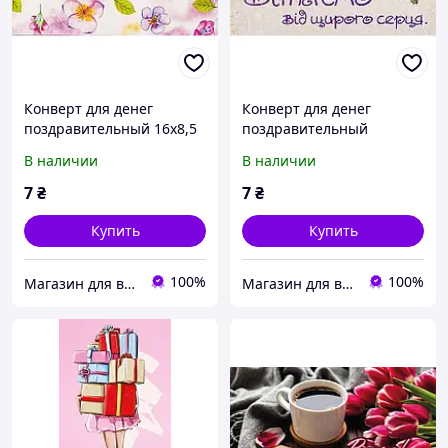
Конверт для денег
Конверт для денег
поздравительный 16х8,5
поздравительный
см арт.КВ 23-82
Вітаємо 16х8,5 см арт.КПУ
В наличии
В наличии
16-70
7
₴
7
₴
Купить
Купить
100%
100%
Магазин для всієї сім'ї
Магазин для всієї сім'ї