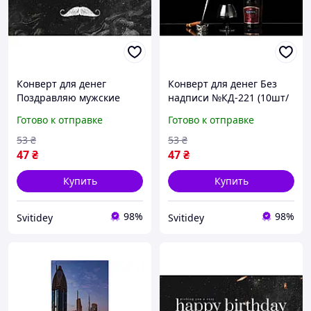
Конверт для денег
Конверт для денег Без
Поздравляю мужские
надписи №КД-221 (10шт/
№КД-231 (10шт/уп) ТМ
уп) ТМ УПАКОВКИН
Готово к отправке
Готово к отправке
УПАКОВКИН
53
₴
53
₴
47
₴
47
₴
Купить
Купить
98%
98%
Svitidey
Svitidey