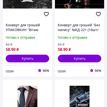
Конверт для грошей
Конверт для грошей "Без
УПАКОВКИН "Вітаю
напису" №КД-221 (10шт/
чоловічі" №КД-231 (10шт/
уп) УПАКОВКИН
Готово к отправке
Готово к отправке
уп)
62
₴
62
₴
58
.90
₴
58
.90
₴
Купить
Купить
96%
96%
Uzon
Uzon